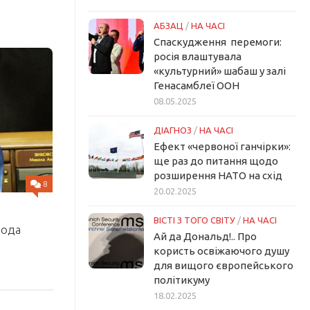
АБЗАЦ
/
НА ЧАСІ
Спаскудження перемоги:
росія влаштувала
«культурний» шабаш у залі
Генасамблеї ООН
08.05.2025
ДІАГНОЗ
/
НА ЧАСІ
Ефект «червоної ганчірки»:
ще раз до питання щодо
розширення НАТО на схід
8
20.02.2025
ВІСТІ З ТОГО СВІТУ
/
НА ЧАСІ
рода
Ай да Дональд!.. Про
користь освіжаючого душу
для вищого європейського
політикуму
18.02.2025