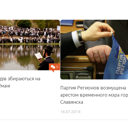
0
идів збираються на
Умані
Партия Регионов возмущена
арестом временного мэра го
Славянска
16.07.2014