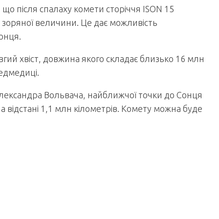
 що після спалаху комети сторіччя ІSON 15
ї зоряної величини. Це дає можливість
онця.
ий хвіст, довжина якого складає близько 16 млн
Ведмедиці.
лександра Вольвача, найближчої точки до Сонця
 відстані 1,1 млн кілометрів. Комету можна буде