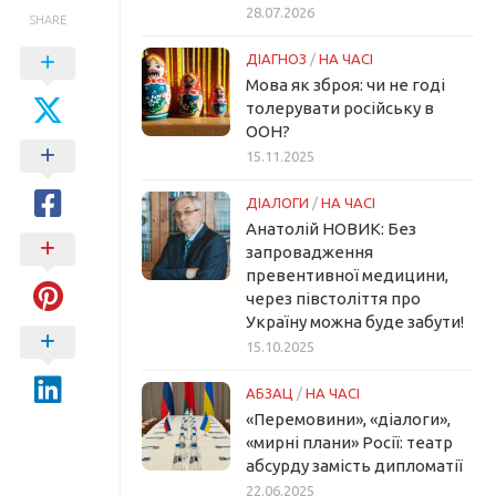
28.07.2026
SHARE
ДІАГНОЗ
/
НА ЧАСІ
Мова як зброя: чи не годі
толерувати російську в
ООН?
15.11.2025
ДІАЛОГИ
/
НА ЧАСІ
Анатолій НОВИК: Без
запровадження
превентивної медицини,
через півстоліття про
Україну можна буде забути!
15.10.2025
АБЗАЦ
/
НА ЧАСІ
«Перемовини», «діалоги»,
«мирні плани» Росії: театр
абсурду замість дипломатії
22.06.2025