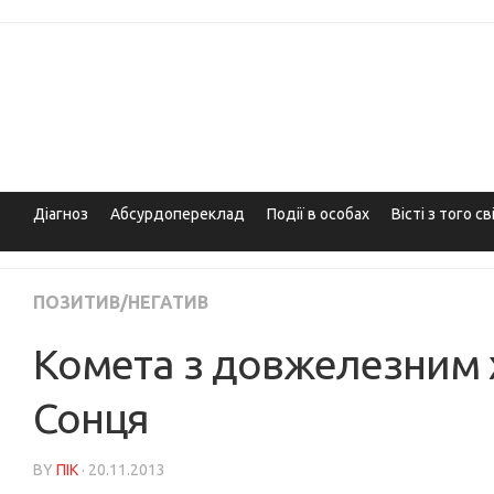
Skip
to
content
Діагноз
Абсурдопереклад
Події в особах
Вісті з того св
ПОЗИТИВ/НЕГАТИВ
Комета з довжелезним 
Сонця
BY
ПІК
· 20.11.2013