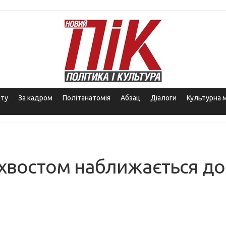
іту
За кадром
Політанатомія
Абзац
Діалоги
Культурна 
хвостом наближається до