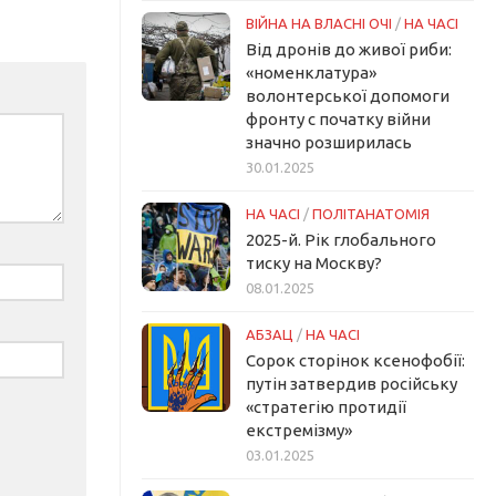
ВІЙНА НА ВЛАСНІ ОЧІ
/
НА ЧАСІ
Від дронів до живої риби:
«номенклатура»
волонтерської допомоги
фронту с початку війни
значно розширилась
30.01.2025
НА ЧАСІ
/
ПОЛІТАНАТОМІЯ
2025-й. Рік глобального
тиску на Москву?
08.01.2025
АБЗАЦ
/
НА ЧАСІ
Сорок сторінок ксенофобії:
путін затвердив російську
«стратегію протидії
екстремізму»
03.01.2025