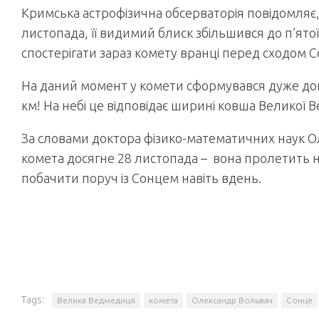
Кримська астрофізична обсерваторія повідомляє,
листопада, її видимий блиск збільшився до п’ято
спостерігати зараз комету вранці перед сходом С
На даний момент у комети сформувався дуже довг
км! На небі це відповідає ширині ковша Великої 
За словами доктора фізико-математичних наук О
комета досягне 28 листопада – вона пролетить на
побачити поруч із Сонцем навіть вдень.
Tags:
Велика Ведмедиця
комета
Олександр Вольвач
Сонце