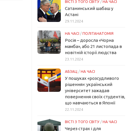
ВІСТІ З ТОГО СВІТУ
/
НА ЧАСІ
Сатанинський шабаш у
Астані
29.11.2024
НА ЧАСІ
/
ПОЛІТАНАТОМІЯ
Росія – доросла «Чорна
мамба», або 21 листопада в
новітній історії людства
23.11.2024
АБЗАЦ
/
НА ЧАСІ
У пошуках «розсудливого
рішення»: український
університет зажадав
повернення своїх студентів,
що навчаються в Японії
22.11.2024
ВІСТІ З ТОГО СВІТУ
/
НА ЧАСІ
Через страх і для