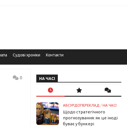
мапа
Судові хроніки
Контакти
0
НА ЧАСІ
АБСУРДОПЕРЕКЛАД
/
НА ЧАСІ
Щодо стратегічного
прогнозування: як це іноді
буває у бункері