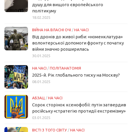
душу для вищого європейського
політикуму
18.02.2025
ВІЙНА НА ВЛАСНІ ОЧІ
/
НА ЧАСІ
Від дронів до живої риби: «номенклатура»
волонтерської допомоги фронту с початку
війни значно розширилась
30.01.2025
НА ЧАСІ
/
ПОЛІТАНАТОМІЯ
2025-й. Рік глобального тиску на Москву?
08.01.2025
АБЗАЦ
/
НА ЧАСІ
Сорок сторінок ксенофобії: путін затвердив
російську «стратегію протидії екстремізму»
03.01.2025
ВІСТІ З ТОГО СВІТУ
/
НА ЧАСІ