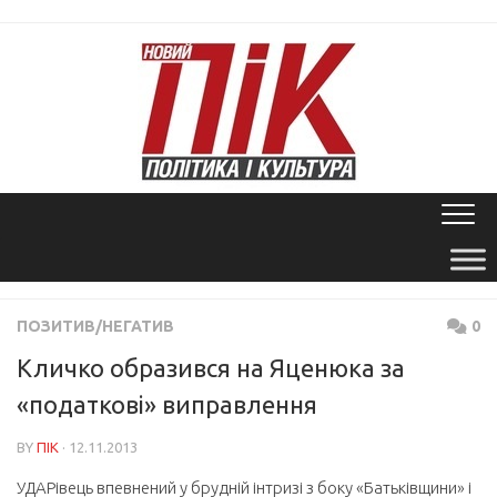
Skip
to
content
ПОЗИТИВ/НЕГАТИВ
0
Кличко образився на Яценюка за
«податкові» виправлення
BY
ПІК
· 12.11.2013
УДАРівець впевнений у брудній інтризі з боку «Батьківщини» і