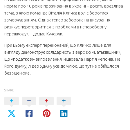
норма про 10 років проживання в Україні – досить вразлива
тема, з якою команда Віталія Кличка воліє боротися
замовчуванням. Однак тепер заборона на висування
ризикує перетворитися із проблеми в непереборну
перешкоду», – додав Кучерук.
При цьому експерт переконаний, що Кличко лише для
вигляду демонструє солідарність із версією «Батьківщини»,
що «податкові» виправлення ініціювала Партія Регіонів. На
його думку, лідер УДАРу усвідомлює, що тут не обійшлося
без Яценюка.
SHARE