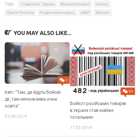
Tags:
"податкові" правки
Валерій Кучерук
Кличко
Партія Регіонів
Податковий кодекс
УДАР
Яценюк
YOU MAY ALSO LIKE...
0
40
Квіт: “Там, де йдуть бойові
дії, там неможлива очна
Бойкот російських товарів
освіта”
в Україні став майже
05.09.2014
тотальним
17.03.2014