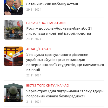
Сатанинський шабаш у Астані
29.11.2024
НА ЧАСІ
/
ПОЛІТАНАТОМІЯ
Росія – доросла «Чорна мамба», або 21
листопада в новітній історії людства
23.11.2024
АБЗАЦ
/
НА ЧАСІ
У пошуках «розсудливого рішення»:
український університет зажадав
повернення своїх студентів, що навчаються
в Японії
22.11.2024
ВІСТІ З ТОГО СВІТУ
/
НА ЧАСІ
Через страх і для підтримання страху: ядерні
погрози як ознака безпорадності
21.11.2024