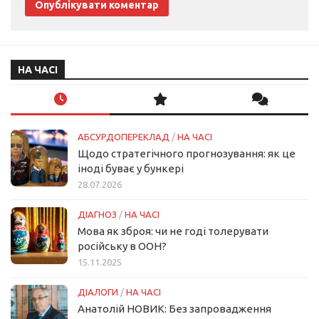
НА ЧАСІ
АБСУРДОПЕРЕКЛАД
/
НА ЧАСІ
Щодо стратегічного прогнозування: як це
іноді буває у бункері
28.07.2026
ДІАГНОЗ
/
НА ЧАСІ
Мова як зброя: чи не годі толерувати
російську в ООН?
15.11.2025
ДІАЛОГИ
/
НА ЧАСІ
Анатолій НОВИК: Без запровадження