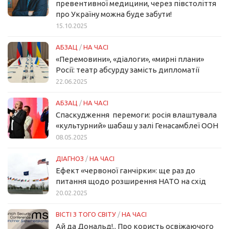
превентивної медицини, через півстоліття
про Україну можна буде забути!
15.10.2025
АБЗАЦ
/
НА ЧАСІ
«Перемовини», «діалоги», «мирні плани»
Росії: театр абсурду замість дипломатії
22.06.2025
АБЗАЦ
/
НА ЧАСІ
Спаскудження перемоги: росія влаштувала
«культурний» шабаш у залі Генасамблеї ООН
08.05.2025
ДІАГНОЗ
/
НА ЧАСІ
Ефект «червоної ганчірки»: ще раз до
питання щодо розширення НАТО на схід
20.02.2025
ВІСТІ З ТОГО СВІТУ
/
НА ЧАСІ
Ай да Дональд!.. Про користь освіжаючого