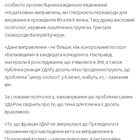
особисто Арсенія Яценюка відносно ініціювання
«податкових» виправлень, які створюють перешкоди для
висування в президенти Віталія Кличка. Таку думку висловив
політолог, керівник Аналітичної групи ім. Григорія
Сковороди Валерій Кучерук.
«Дане виправлення – не більше, ніж контрольний постріл
«Батьківщини» в кандидата-конкурента. Насправді,
матеріали й розслідування, що з’явилися в ЗМІ, а також
публічна реакція УДАРу досить чітко продемонструють, що
проблема “цензу осілості” у Кличко, мабуть, є», – зазначив
він.
За словами політолога, замовчування цієї проблеми самим
УДАРом свідчить про те, що тема для Кличка є досить
вразливою.
«Те, що фракція УДАР не звернулася до Президента із
проханням про накладення вето на виправлення в
Податковий Кодекс – цілком природно. Конституційна