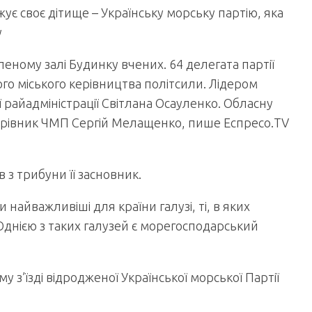
ує своє дітище – Українську морську партію, яка
у
ному залі Будинку вчених. 64 делегата партії
о міського керівництва політсили. Лідером
 райадміністрації Світлана Осауленко. Обласну
керівник ЧМП Сергій Мелащенко, пише Еспресо.TV
 з трибуни її засновник.
найважливіші для країни галузі, ті, в яких
Однією з таких галузей є морегосподарський
з’їзді відродженої Української морської Партії