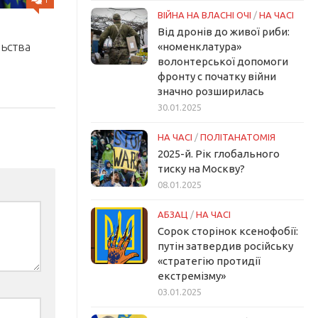
ВІЙНА НА ВЛАСНІ ОЧІ
/
НА ЧАСІ
Від дронів до живої риби:
ьства
«номенклатура»
волонтерської допомоги
фронту с початку війни
значно розширилась
30.01.2025
НА ЧАСІ
/
ПОЛІТАНАТОМІЯ
2025-й. Рік глобального
тиску на Москву?
08.01.2025
АБЗАЦ
/
НА ЧАСІ
Сорок сторінок ксенофобії:
путін затвердив російську
«стратегію протидії
екстремізму»
03.01.2025