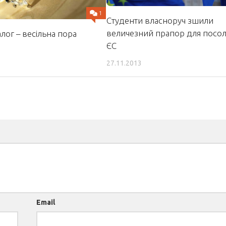
1
Студенти власноруч зшили
величезний прапор для посол
алог – весільна пора
ЄС
27.11.2013
Email