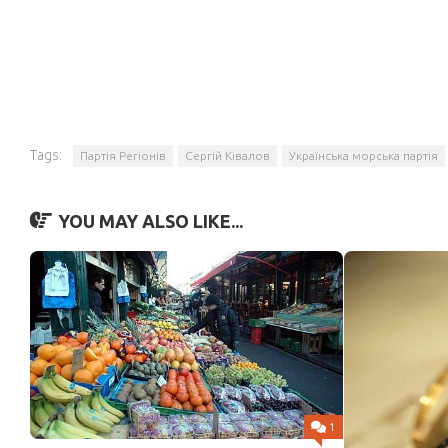
Tags:
Партія Регіонів
Сергій Ківалов
Українська морська партія
YOU MAY ALSO LIKE...
1