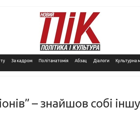
іту
За кадром
Політанатомія
Абзац
Діалоги
Культурна 
іонів” – знайшов собі іншу