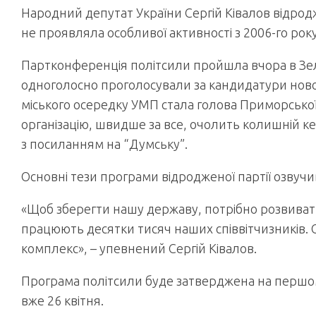
Народний депутат України Сергій Ківалов відродж
не проявляла особливої ​​активності з 2006-го рок
Партконференція політсили пройшла вчора в Зеле
одноголосно проголосували за кандидатури новог
міського осередку УМП стала голова Приморської
організацію, швидше за все, очолить колишній 
з посиланням на “Думську”.
Основні тези програми відродженої партії озвучив
«Щоб зберегти нашу державу, потрібно розвивати 
працюють десятки тисяч наших співвітчизників. 
комплекс», – упевнений Сергій Ківалов.
Програма політсили буде затверджена на першому 
вже 26 квітня.