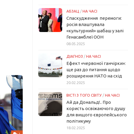
АБЗАЦ
/
НА ЧАСІ
Спаскудження перемоги:
росія влаштувала
«культурний» шабаш у залі
Генасамблеї ООН
08.05.2025
ДІАГНОЗ
/
НА ЧАСІ
Ефект «червоної ганчірки»:
ще раз до питання щодо
розширення НАТО на схід
20.02.2025
ВІСТІ З ТОГО СВІТУ
/
НА ЧАСІ
Ай да Дональд!.. Про
користь освіжаючого душу
для вищого європейського
політикуму
18.02.2025
1