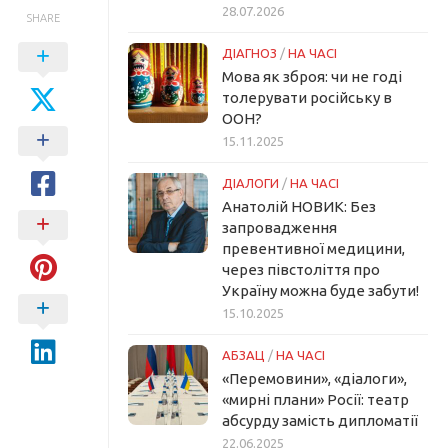
28.07.2026
SHARE
ДІАГНОЗ
/
НА ЧАСІ
Мова як зброя: чи не годі
толерувати російську в
ООН?
15.11.2025
ДІАЛОГИ
/
НА ЧАСІ
Анатолій НОВИК: Без
запровадження
превентивної медицини,
через півстоліття про
Україну можна буде забути!
15.10.2025
АБЗАЦ
/
НА ЧАСІ
«Перемовини», «діалоги»,
«мирні плани» Росії: театр
абсурду замість дипломатії
22.06.2025