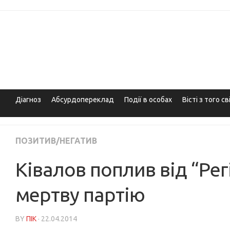
Skip
to
content
Діагноз
Абсурдопереклад
Події в особах
Вісті з того св
ПОЗИТИВ/НЕГАТИВ
Ківалов поплив від “Рег
мертву партію
BY
ПІК
· 22.04.2014