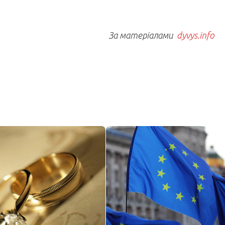
За матеріалами
dyvys.info