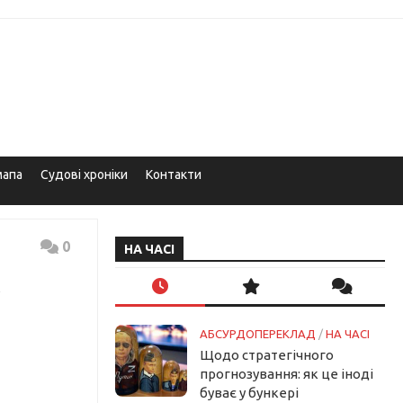
мапа
Судові хроніки
Контакти
0
НА ЧАСІ
АБСУРДОПЕРЕКЛАД
/
НА ЧАСІ
Щодо стратегічного
прогнозування: як це іноді
буває у бункері