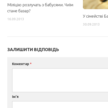
Міліцію розлучать з бабусями. Чиїм
стане базар?
У сімействі Б
16.09.2013
30.09.2013
ЗАЛИШИТИ ВІДПОВІДЬ
Коментар
*
Ім'я