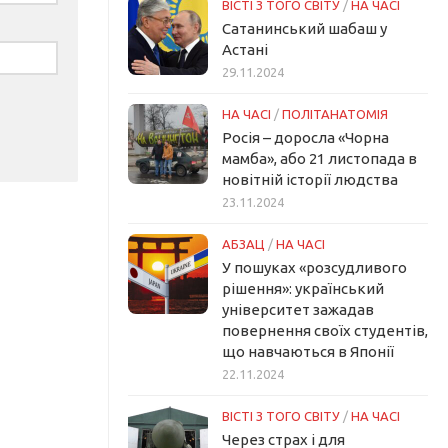
ВІСТІ З ТОГО СВІТУ
/
НА ЧАСІ
Сатанинський шабаш у
Астані
29.11.2024
НА ЧАСІ
/
ПОЛІТАНАТОМІЯ
Росія – доросла «Чорна
мамба», або 21 листопада в
новітній історії людства
23.11.2024
АБЗАЦ
/
НА ЧАСІ
У пошуках «розсудливого
рішення»: український
університет зажадав
повернення своїх студентів,
що навчаються в Японії
22.11.2024
ВІСТІ З ТОГО СВІТУ
/
НА ЧАСІ
Через страх і для