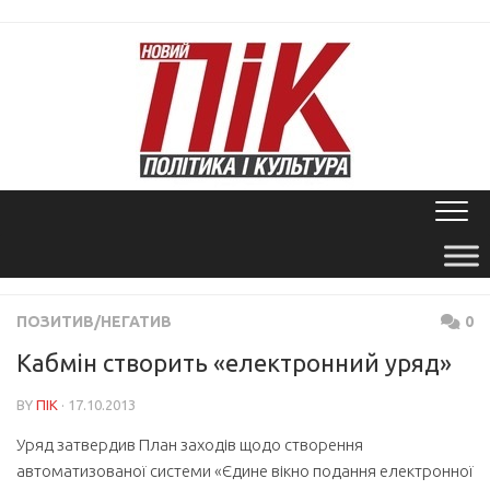
Skip
to
content
ПОЗИТИВ/НЕГАТИВ
0
Кабмін створить «електронний уряд»
BY
ПІК
· 17.10.2013
Уряд затвердив План заходів щодо створення
автоматизованої системи «Єдине вікно подання електронної