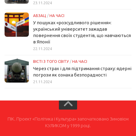
23.11.2024
АБЗАЦ
/
НА ЧАСІ
У пошуках «розсудливого рішення»:
український університет зажадав
повернення своїх студентів, що навчаються
в Японії
22.11.2024
ВІСТІ З ТОГО СВІТУ
/
НА ЧАСІ
Через страх і для підтримання страху: ядерні
погрози як ознака безпорадності
21.11.2024
ПІК. Проект «Політика і Культура» започатковано Зиновієм
КУЛИКОМ у 1999 році.