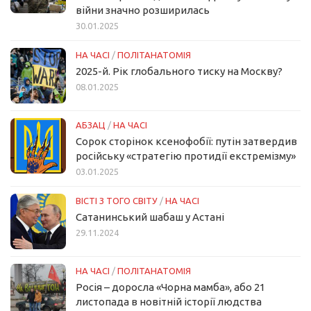
війни значно розширилась
30.01.2025
НА ЧАСІ
/
ПОЛІТАНАТОМІЯ
2025-й. Рік глобального тиску на Москву?
08.01.2025
АБЗАЦ
/
НА ЧАСІ
Сорок сторінок ксенофобії: путін затвердив
російську «стратегію протидії екстремізму»
03.01.2025
ВІСТІ З ТОГО СВІТУ
/
НА ЧАСІ
Сатанинський шабаш у Астані
29.11.2024
НА ЧАСІ
/
ПОЛІТАНАТОМІЯ
Росія – доросла «Чорна мамба», або 21
листопада в новітній історії людства