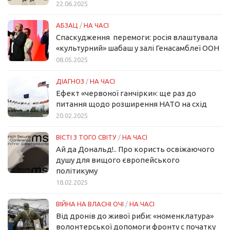
22.06.2025
АБЗАЦ
/
НА ЧАСІ
Спаскудження перемоги: росія влаштувала
«культурний» шабаш у залі Генасамблеї ООН
08.05.2025
ДІАГНОЗ
/
НА ЧАСІ
Ефект «червоної ганчірки»: ще раз до
питання щодо розширення НАТО на схід
20.02.2025
ВІСТІ З ТОГО СВІТУ
/
НА ЧАСІ
Ай да Дональд!.. Про користь освіжаючого
душу для вищого європейського
політикуму
18.02.2025
ВІЙНА НА ВЛАСНІ ОЧІ
/
НА ЧАСІ
Від дронів до живої риби: «номенклатура»
волонтерської допомоги фронту с початку