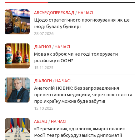
АБСУРДОПЕРЕКЛАД
/
НА ЧАСІ
Щодо стратегічного прогнозування: як це
іноді буває у бункері
28.07.2026
ДІАГНОЗ
/
НА ЧАСІ
Мова як зброя: чи не годі толерувати
російську в ООН?
15.11.2025
ДІАЛОГИ
/
НА ЧАСІ
Анатолій НОВИК: Без запровадження
превентивної медицини, через півстоліття
про Україну можна буде забути!
15.10.2025
АБЗАЦ
/
НА ЧАСІ
«Перемовини», «діалоги», «мирні плани»
Росії: театр абсурду замість дипломатії