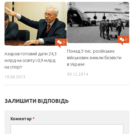
0
0
Понад 5 тис. російських
Азаров готовий дати 24,3
військових зникли безвісти
млрд на освіту і 0,9 млрд
в Україні
на спорт
09.12.2014
19.08.2013
ЗАЛИШИТИ ВІДПОВІДЬ
Коментар
*