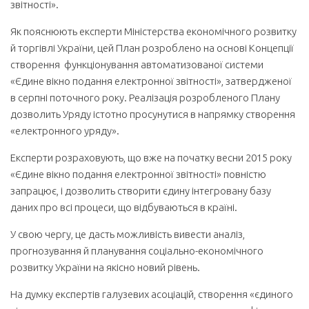
звітності».
Як пояснюють експерти Міністерства економічного розвитку
й торгівлі України, цей План розроблено на основі Концепції
створення функціонування автоматизованої системи
«Єдине вікно подання електронної звітності», затвердженої
в серпні поточного року. Реалізація розробленого Плану
дозволить Уряду істотно просунутися в напрямку створення
«електронного уряду».
Експерти розраховують, що вже на початку весни 2015 року
«Єдине вікно подання електронної звітності» повністю
запрацює, і дозволить створити єдину інтегровану базу
даних про всі процеси, що відбуваються в країні.
У свою чергу, це дасть можливість вивести аналіз,
прогнозування й планування соціально-економічного
розвитку України на якісно новий рівень.
На думку експертів галузевих асоціацій, створення «єдиного