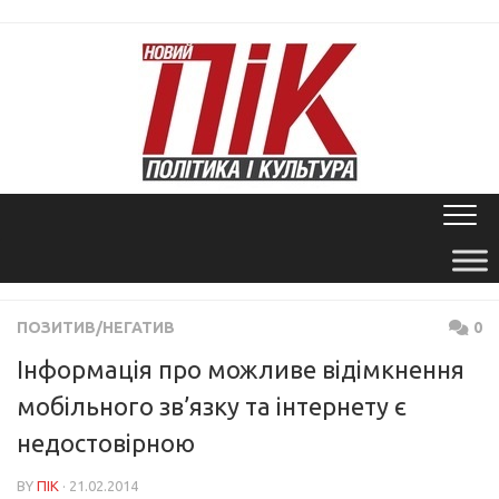
Skip
to
content
ПОЗИТИВ/НЕГАТИВ
0
Інформація про можливе відімкнення
мобільного зв’язку та інтернету є
недостовірною
BY
ПІК
· 21.02.2014