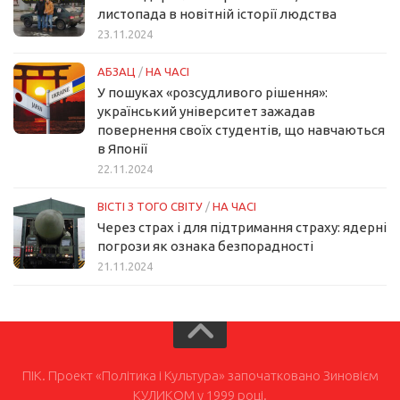
листопада в новітній історії людства
23.11.2024
АБЗАЦ
/
НА ЧАСІ
У пошуках «розсудливого рішення»:
український університет зажадав
повернення своїх студентів, що навчаються
в Японії
22.11.2024
ВІСТІ З ТОГО СВІТУ
/
НА ЧАСІ
Через страх і для підтримання страху: ядерні
погрози як ознака безпорадності
21.11.2024
ПІК. Проект «Політика і Культура» започатковано Зиновієм
КУЛИКОМ у 1999 році.