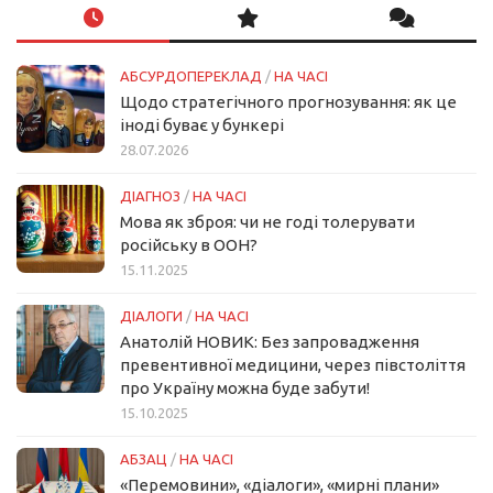
АБСУРДОПЕРЕКЛАД
/
НА ЧАСІ
Щодо стратегічного прогнозування: як це
іноді буває у бункері
28.07.2026
ДІАГНОЗ
/
НА ЧАСІ
Мова як зброя: чи не годі толерувати
російську в ООН?
15.11.2025
ДІАЛОГИ
/
НА ЧАСІ
Анатолій НОВИК: Без запровадження
превентивної медицини, через півстоліття
про Україну можна буде забути!
15.10.2025
АБЗАЦ
/
НА ЧАСІ
«Перемовини», «діалоги», «мирні плани»