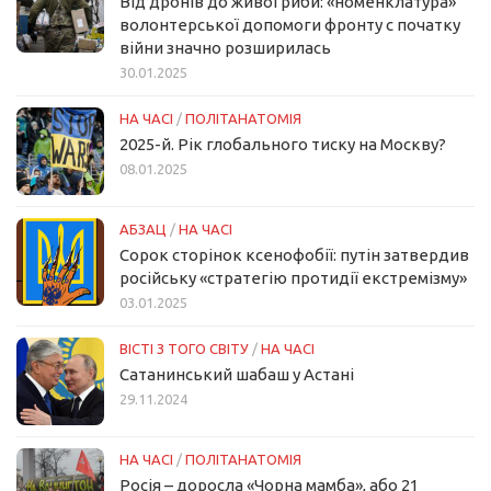
Від дронів до живої риби: «номенклатура»
волонтерської допомоги фронту с початку
війни значно розширилась
30.01.2025
НА ЧАСІ
/
ПОЛІТАНАТОМІЯ
2025-й. Рік глобального тиску на Москву?
08.01.2025
АБЗАЦ
/
НА ЧАСІ
Сорок сторінок ксенофобії: путін затвердив
російську «стратегію протидії екстремізму»
03.01.2025
ВІСТІ З ТОГО СВІТУ
/
НА ЧАСІ
Сатанинський шабаш у Астані
29.11.2024
НА ЧАСІ
/
ПОЛІТАНАТОМІЯ
Росія – доросла «Чорна мамба», або 21