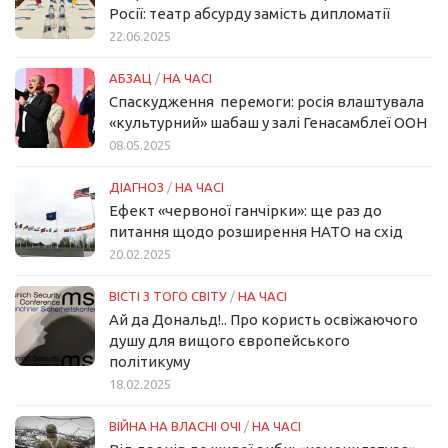
Росії: театр абсурду замість дипломатії
22.06.2025
АБЗАЦ
/
НА ЧАСІ
Спаскудження перемоги: росія влаштувала
«культурний» шабаш у залі Генасамблеї ООН
08.05.2025
ДІАГНОЗ
/
НА ЧАСІ
Ефект «червоної ганчірки»: ще раз до
питання щодо розширення НАТО на схід
20.02.2025
ВІСТІ З ТОГО СВІТУ
/
НА ЧАСІ
Ай да Дональд!.. Про користь освіжаючого
душу для вищого європейського
політикуму
18.02.2025
ВІЙНА НА ВЛАСНІ ОЧІ
/
НА ЧАСІ