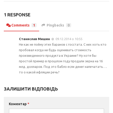
1 RESPONSE
Comments
1
Pingbacks
0
Станислав Мишин
09.12.2014 о 10:55
Ни как не пойму этих баранов с госстата. С них хоть кто
пробовал когда ни будь оценивать стоимость
произведенного продукта в Украине? Ну хотя бы
простой пример в прошлом году продали зерна на 16
млд. долларов. Под это бабло если денег напечатать….
то о какой ифляции речь?
ЗАЛИШИТИ ВІДПОВІДЬ
Коментар
*