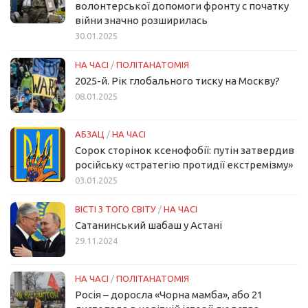
волонтерської допомоги фронту с початку
війни значно розширилась
30.01.2025
НА ЧАСІ
/
ПОЛІТАНАТОМІЯ
2025-й. Рік глобального тиску на Москву?
08.01.2025
АБЗАЦ
/
НА ЧАСІ
Сорок сторінок ксенофобії: путін затвердив
російську «стратегію протидії екстремізму»
03.01.2025
ВІСТІ З ТОГО СВІТУ
/
НА ЧАСІ
Сатанинський шабаш у Астані
29.11.2024
НА ЧАСІ
/
ПОЛІТАНАТОМІЯ
Росія – доросла «Чорна мамба», або 21