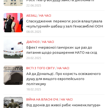
22.06.2025
АБЗАЦ
/
НА ЧАСІ
Спаскудження перемоги: росія влаштувала
«культурний» шабаш у залі Генасамблеї ООН
08.05.2025
ДІАГНОЗ
/
НА ЧАСІ
Ефект «червоної ганчірки»: ще раз до
питання щодо розширення НАТО на схід
20.02.2025
ВІСТІ З ТОГО СВІТУ
/
НА ЧАСІ
Ай да Дональд!.. Про користь освіжаючого
душу для вищого європейського
політикуму
18.02.2025
ВІЙНА НА ВЛАСНІ ОЧІ
/
НА ЧАСІ
Від дронів до живої риби: «номенклатура»