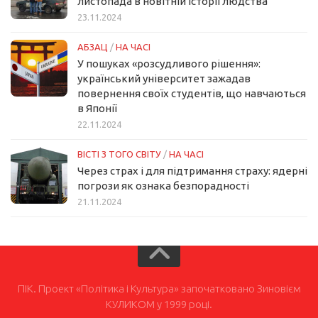
листопада в новітній історії людства
23.11.2024
АБЗАЦ
/
НА ЧАСІ
У пошуках «розсудливого рішення»:
український університет зажадав
повернення своїх студентів, що навчаються
в Японії
22.11.2024
ВІСТІ З ТОГО СВІТУ
/
НА ЧАСІ
Через страх і для підтримання страху: ядерні
погрози як ознака безпорадності
21.11.2024
ПІК. Проект «Політика і Культура» започатковано Зиновієм
КУЛИКОМ у 1999 році.