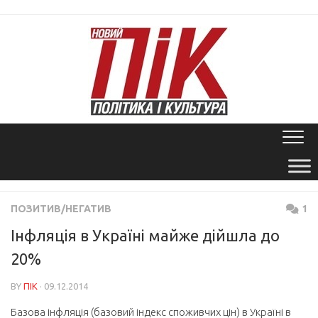
Skip
to
content
ПОЗИТИВ/НЕГАТИВ
1
Інфляція в Україні майже дійшла до
20%
BY
ПІК
· 09.12.2014
Базова інфляція (базовий індекс споживчих цін) в Україні в