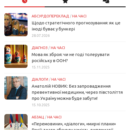
АБСУРДОПЕРЕКЛАД
/
НА ЧАСІ
Щодо стратегічного прогнозування: як це
іноді буває у бункері
28.07.2026
ДІАГНОЗ
/
НА ЧАСІ
Мова як зброя: чи не годі толерувати
російську в ООН?
15.11.2025
ДІАЛОГИ
/
НА ЧАСІ
Анатолій НОВИК: Без запровадження
превентивної медицини, через півстоліття
про Україну можна буде забути!
15.10.2025
АБЗАЦ
/
НА ЧАСІ
«Перемовини», «діалоги», «мирні плани»
Росії: театр абсурду замість дипломатії