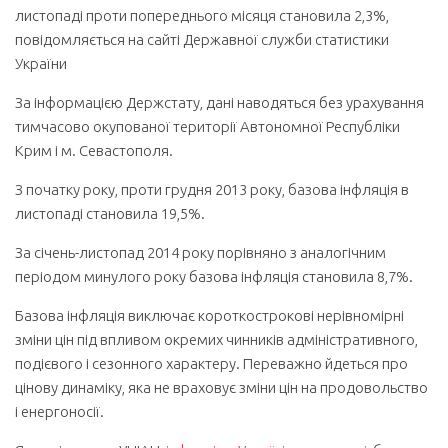
листопаді проти попереднього місяця становила 2,3%,
повідомляється на сайті Державної служби статистики
України
За інформацією Держстату, дані наводяться без урахування
тимчасово окупованої території Автономної Республіки
Крим і м. Севастополя.
З початку року, проти грудня 2013 року, базова інфляція в
листопаді становила 19,5%.
За січень-листопад 2014 року порівняно з аналогічним
періодом минулого року базова інфляція становила 8,7%.
Базова інфляція виключає короткострокові нерівномірні
зміни цін під впливом окремих чинників адміністративного,
подієвого і сезонного характеру. Переважно йдеться про
цінову динаміку, яка не враховує зміни цін на продовольство
і енергоносії.