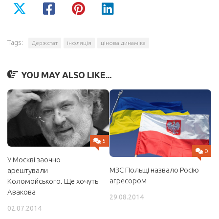
Tags:
Держстат
інфляція
цінова динаміка
YOU MAY ALSO LIKE...
5
0
У Москві заочно
МЗС Польщі назвало Росію
арештували
агресором
Коломойського. Ще хочуть
Авакова
29.08.2014
02.07.2014