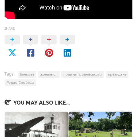
SHARE
Tags:
Банкова
жрналисті
події на Грушевського
президент
Радио Свобода
YOU MAY ALSO LIKE...