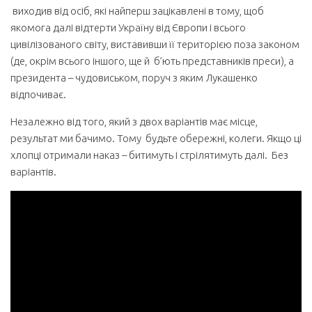
виходив від осіб, які найперш зацікавлені в тому, щоб
якомога далі відтерти Україну від Європи і всього
цивілізованого світу, виставивши її територією поза законом
(де, окрім всього іншого, ще й б’ють представників преси), а
президента – чудовиськом, поруч з яким Лукашенко
відпочиває.
Незалежно від того, який з двох варіантів має місце,
результат ми бачимо. Тому будьте обережні, колеги. Якщо ці
хлопці отримали наказ – битимуть і стрілятимуть далі. Без
варіантів.