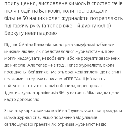
припущення, висловлене кимось із спостерігачів
після подій на Банковій, коли постраждали
більше 50 наших колег: журналісти потрапляють
під гарячу руку (а тепер вже – й дурну кулю)
Беркуту невипадково
Під час бійні на Банковій монстри в камуфляжі забивали
кийками людей, які представлялися журналістами. Вони
могли недочувати, недобачати або не розуміти звернених
до них слів. Але тепер – не тоді. Тепер журналісти, окрім
посвідчень і бейджиків, мають оранжеві жилети, де на спині
великими літерами написано «ПРЕСА». Щоб навіть
найтупіша істота в шоломі побачила, переварила і
ідентифікувала працівників ЗМІ у натовпі. Між тим, їм це не
надто допомогло.
З початку карколомних подій на Грушевського постраждали
кілька журналістів. Якщо поранення від уламків
світлошумової гранати, які отримав журналіст Радіо