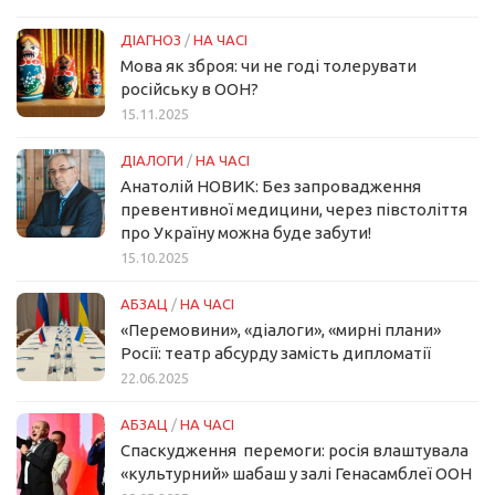
ДІАГНОЗ
/
НА ЧАСІ
Мова як зброя: чи не годі толерувати
російську в ООН?
15.11.2025
ДІАЛОГИ
/
НА ЧАСІ
Анатолій НОВИК: Без запровадження
превентивної медицини, через півстоліття
про Україну можна буде забути!
15.10.2025
АБЗАЦ
/
НА ЧАСІ
«Перемовини», «діалоги», «мирні плани»
Росії: театр абсурду замість дипломатії
22.06.2025
АБЗАЦ
/
НА ЧАСІ
Спаскудження перемоги: росія влаштувала
«культурний» шабаш у залі Генасамблеї ООН