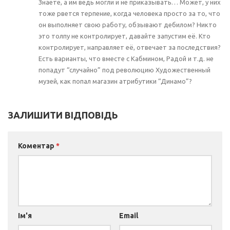
Знаете, а им ведь могли и не приказывать… Может, у них
тоже рвется терпение, когда человека просто за то, что
он выполняет свою работу, обзывают дебилом? Никто
это толпу не контролирует, давайте запустим её. Кто
контролирует, направляет её, отвечает за последствия?
Есть варианты, что вместе с Кабмином, Радой и т.д. не
попадут “случайно” под революцию Художественный
музей, как попал магазин атрибутики “Динамо”?
ЗАЛИШИТИ ВІДПОВІДЬ
Коментар
*
Ім'я
Email