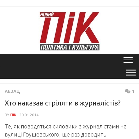
Skip
to
content
АБЗАЦ
1
Хто наказав стріляти в журналістів?
BY
ПІК
· 20.01.2014
Те, як поводяться силовики з журналістами на
вулиці Грушевського, ще раз доводить