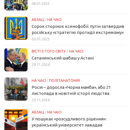
08.01.2025
АБЗАЦ
/
НА ЧАСІ
Сорок сторінок ксенофобії: путін затвердив
російську «стратегію протидії екстремізму»
03.01.2025
ВІСТІ З ТОГО СВІТУ
/
НА ЧАСІ
Сатанинський шабаш у Астані
29.11.2024
НА ЧАСІ
/
ПОЛІТАНАТОМІЯ
Росія – доросла «Чорна мамба», або 21
листопада в новітній історії людства
23.11.2024
АБЗАЦ
/
НА ЧАСІ
У пошуках «розсудливого рішення»:
український університет зажадав