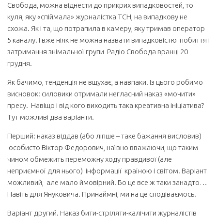
Свобода, можна віднести до прикрих випадковостей, то
куля, яку «спіймала» журналістка ТСH, на випадкову не
схожа. Як і та, що потрапила в камеру, яку тримав оператор
5 каналу. І вже ніяк не можна назвати випадковістю побиття і
затримання знімальної групи Радіо Свобода вранці 20
грудня.
Як бачимо, тенденція не вщухає, а навпаки. Із цього робимо
висновок: силовики отримали негласний наказ «мочити»
пресу. Навіщо і від кого виходить така креативна ініціатива?
Тут можливі два варіанти.
Перший: наказ віддав (або ліпше – таке бажання висловив)
особисто Віктор Федорович, наївно вважаючи, що таким
чином обмежить переможну ходу правдивої (але
неприємної для нього) інформації країною і світом. Варіант
можливий, але мало ймовірний. Бо це все ж таки занадто…
Навіть для Януковича. Принаймні, ми на це сподіваємось.
Варіант другий. Наказ бити-стріляти-калічити журналістів