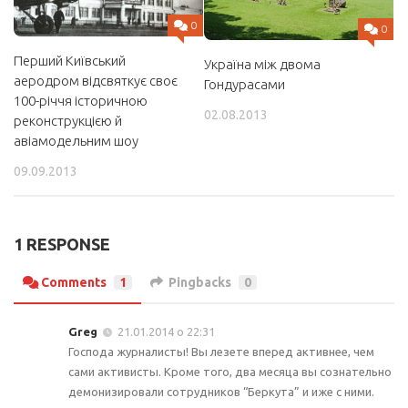
0
0
Перший Київський
Україна між двома
аеродром відсвяткує своє
Гондурасами
100-річчя історичною
02.08.2013
реконструкцією й
авіамодельним шоу
09.09.2013
1 RESPONSE
Comments
1
Pingbacks
0
Greg
21.01.2014 о 22:31
Господа журналисты! Вы лезете вперед активнее, чем
сами активисты. Кроме того, два месяца вы сознательно
демонизировали сотрудников “Беркута” и иже с ними.