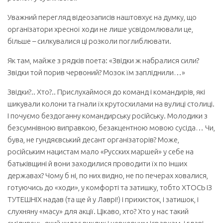
Уважний перегляд відеозаписів наштовхує на думку, що
організатори хресної ходи не лише усвідомлювали це,
більше – силкувалися ці розколи поглиблювати.
Як там, майже з рядків поета: «Звідки ж набралися сили?
Звідки той порив червоний? Мозок їм запліднили…»
Звідки?.. Хто?.. Прислухаймося до команд і командирів, які
шикували колони та гнали їх крутосхилами на вулиці столиці.
І почуємо бездоганну командирську російську. Молодики з
безсумнівною виправкою, безакцентною мовою сусіда… Чи,
бува, не гундяєвський десант організаторів? Може,
російським нацистам мало «Русских маршей» у себе на
батьківщині й вони заходилися проводити їх по інших
державах? Чому б ні, по них видно, не по печерах ховалися,
готуючись до «ходи», у комфорті та затишку, тобто ХТОСЬ ІЗ
ТУТЕШНІХ надав (та ще й у Лаврі!) і прихисток, і затишок, і
слухняну «масу» для акції. Цікаво, хто?
Хто у нас такий