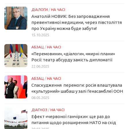
ДІАЛОГИ
/
НА ЧАСІ
Анатолій НОВИК: Без запровадження
превентивної медицини, через півстоліття
про Україну можна буде забути!
15.10.2025
АБЗАЦ
/
НА ЧАСІ
«Перемовини», «діалоги», «мирні плани»
Росії: театр абсурду замість дипломатії
22.06.2025
АБЗАЦ
/
НА ЧАСІ
Спаскудження перемоги: росія влаштувала
«культурний» шабаш у залі Генасамблеї ООН
08.05.2025
ДІАГНОЗ
/
НА ЧАСІ
Ефект «червоної ганчірки»: ще раз до
питання щодо розширення НАТО на схід
20.02.2025