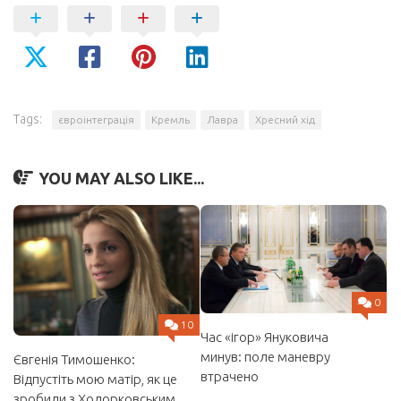
Tags:
євроінтеграція
Кремль
Лавра
Хресний хід
YOU MAY ALSO LIKE...
0
10
Час «ігор» Януковича
минув: поле маневру
Євгенія Тимошенко:
втрачено
Відпустіть мою матір, як це
зробили з Ходорковським