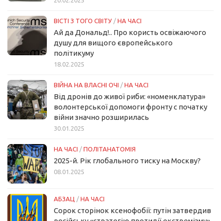
ВІСТІ З ТОГО СВІТУ
/
НА ЧАСІ
Ай да Дональд!.. Про користь освіжаючого
душу для вищого європейського
політикуму
18.02.2025
ВІЙНА НА ВЛАСНІ ОЧІ
/
НА ЧАСІ
Від дронів до живої риби: «номенклатура»
волонтерської допомоги фронту с початку
війни значно розширилась
30.01.2025
НА ЧАСІ
/
ПОЛІТАНАТОМІЯ
2025-й. Рік глобального тиску на Москву?
08.01.2025
АБЗАЦ
/
НА ЧАСІ
Сорок сторінок ксенофобії: путін затвердив
російську «стратегію протидії екстремізму»