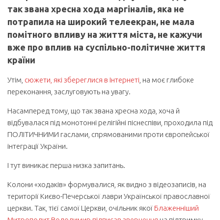
так звана хресна хода маргіналів, яка не
потрапила на широкий телеекран, не мала
помітного впливу на життя міста, не кажучи
вже про вплив на суспільно-політичне життя
країни
Утім,
сюжети, які збереглися в Інтернеті
, на моє глибоке
переконання, заслуговують на увагу.
Насамперед тому, що так звана хресна хода, хоча й
відбувалася під монотонні релігійні піснеспіви, проходила під
ПОЛІТИЧНИМИ гаслами, спрямованими проти європейської
інтеграції України.
І тут виникає перша низка запитань.
Колони «ходаків» формувалися, як видно з відеозаписів, на
території Києво-Печерської лаври Української православної
церкви. Так, тієї самої Церкви, очільник якої
Блаженніший
Митрополит Володимир підписав звернення
на підтримку