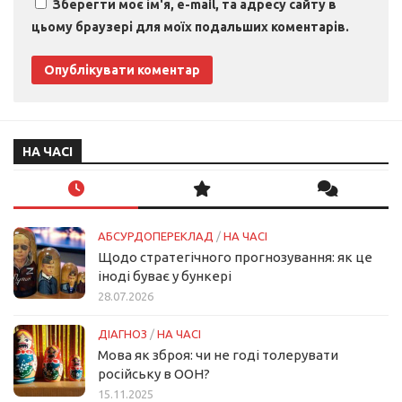
Зберегти моє ім'я, e-mail, та адресу сайту в
цьому браузері для моїх подальших коментарів.
НА ЧАСІ
АБСУРДОПЕРЕКЛАД
/
НА ЧАСІ
Щодо стратегічного прогнозування: як це
іноді буває у бункері
28.07.2026
ДІАГНОЗ
/
НА ЧАСІ
Мова як зброя: чи не годі толерувати
російську в ООН?
15.11.2025