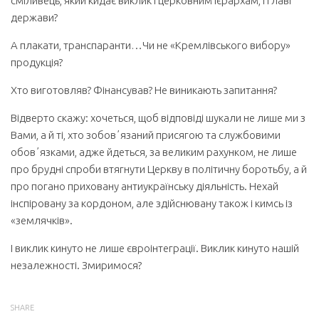
сміливець, який кидає виклик і церковним ієрархам, і главі
держави?
А плакати, транспаранти…Чи не «Кремлівського вибору»
продукція?
Хто виготовляв? Фінансував? Не виникають запитання?
Відверто скажу: хочеться, щоб відповіді шукали не лише ми з
Вами, а й ті, хто зобовʼязаний присягою та службовими
обовʼязками, адже йдеться, за великим рахунком, не лише
про брудні спроби втягнути Церкву в політичну боротьбу, а й
про погано приховану антиукраїнську діяльність. Нехай
інспіровану за кордоном, але здійснювану також і кимсь із
«землячків».
І виклик кинуто не лише євроінтеграції. Виклик кинуто нашій
незалежності. Змиримося?
SHARE