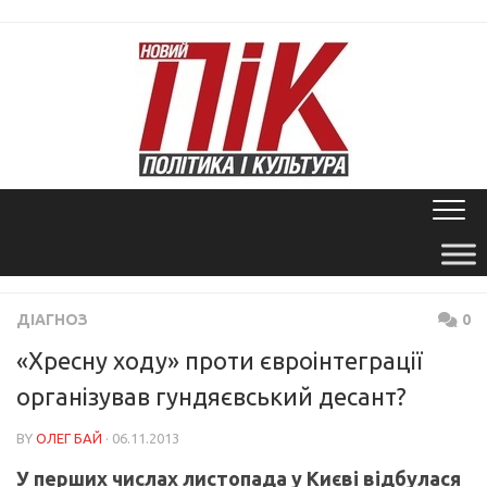
Skip
to
content
ДІАГНОЗ
0
«Хресну ходу» проти євроінтеграції
організував гундяєвський десант?
BY
ОЛЕГ БАЙ
· 06.11.2013
У перших числах листопада у Києві відбулася