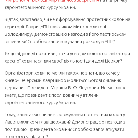
євроінтеграційного курсу України.
Відтак, запитаємо, чи не є формування протестних колон на
території Лаври (УПЦ) викликом Митрополитові
Володимиру? Демонстрацією незгоди з його пастирським
рішенням? Спробою започаткування розколу в УПЦ?
Якщо відповіді позитивні, то чи усвідомлюють організатори
хресної ходи наслідки своєї діяльності для долі Церкви?
Організатори ходи не могли також не знати, що саме у
Києво-Печерській лаврі щиро молиться Богові очільник
держави – Президент України В. Ф. Янукович. Не могли не
знати, що президент є послідовним у втіленні
євроінтеграційного курсу України.
Тому, запитаємо, чи не є формування протестних колон у
Лаврі викликом главі держави? Демонстрацією незгоди з
політикою Президента України? Спробою започаткувати
розкол у суспільстві?