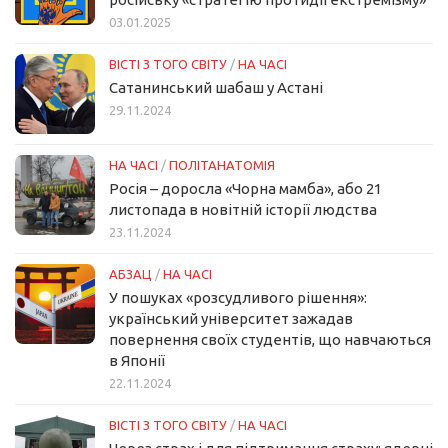
03.01.2025
ВІСТІ З ТОГО СВІТУ
/
НА ЧАСІ
Сатанинський шабаш у Астані
29.11.2024
НА ЧАСІ
/
ПОЛІТАНАТОМІЯ
Росія – доросла «Чорна мамба», або 21
листопада в новітній історії людства
23.11.2024
АБЗАЦ
/
НА ЧАСІ
У пошуках «розсудливого рішення»:
український університет зажадав
повернення своїх студентів, що навчаються
в Японії
22.11.2024
ВІСТІ З ТОГО СВІТУ
/
НА ЧАСІ