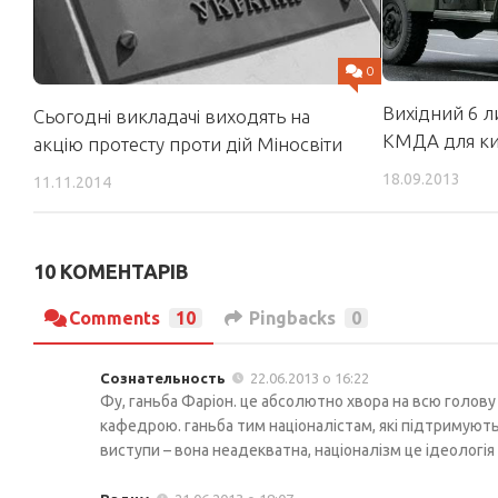
0
Вихідний 6 л
Сьогодні викладачі виходять на
КМДА для к
акцію протесту проти дій Міносвіти
18.09.2013
11.11.2014
10 КОМЕНТАРІВ
Comments
10
Pingbacks
0
Сознательность
22.06.2013 о 16:22
Фу, ганьба Фаріон. це абсолютно хвора на всю голову ж
кафедрою. ганьба тим націоналістам, які підтримують ї
виступи – вона неадекватна, націоналізм це ідеологія 