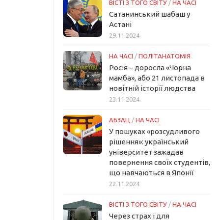
ВІСТІ З ТОГО СВІТУ
/
НА ЧАСІ
Сатанинський шабаш у
Астані
29.11.2024
НА ЧАСІ
/
ПОЛІТАНАТОМІЯ
Росія – доросла «Чорна
мамба», або 21 листопада в
новітній історії людства
23.11.2024
АБЗАЦ
/
НА ЧАСІ
У пошуках «розсудливого
рішення»: український
університет зажадав
повернення своїх студентів,
що навчаються в Японії
22.11.2024
ВІСТІ З ТОГО СВІТУ
/
НА ЧАСІ
Через страх і для