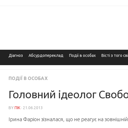
Skip
to
content
Діагноз
Абсурдопереклад
Події в особах
Вісті з того св
ПОДІЇ В ОСОБАХ
Головний ідеолог Свобо
BY
ПІК
· 21.06.2013
Ірина Фаріон зізналася, що не реагує на зовнішні