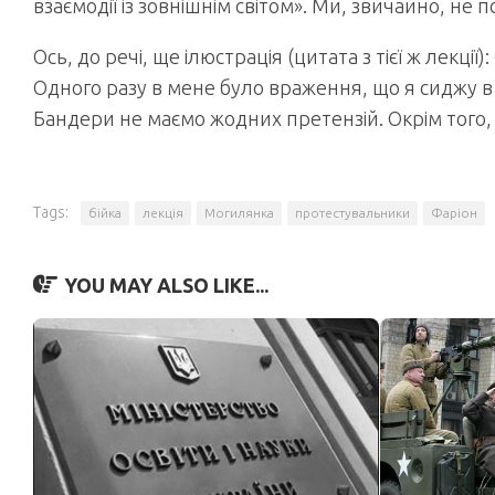
взаємодії із зовнішнім світом». Ми, звичайно, не п
Ось, до речі, ще ілюстрація (цитата з тієї ж лекці
Одного разу в мене було враження, що я сиджу в н
Бандери не маємо жодних претензій. Окрім того, щ
Tags:
бійка
лекція
Могилянка
протестувальники
Фаріон
YOU MAY ALSO LIKE...