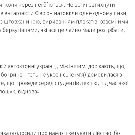
я, коли через неї бʼються. Не встиг затихнути
и та антагоністи Фаріон натовкли одне одному пики,
 із штовханиною, вириванням плакатів, взаємними
 беркутівцями, які все це лайно мали розгрібати,
ій автохтонні українці, між іншим, дорікають, що,
о Ірина – геть не українське ім’я) домовилася з
е, що проведе серед студентів лекцію, під час якої
ошук, віднова».
яка оголосили про намір пікетувати дійство, бо