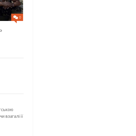
0
ь
етською
и взагалі її