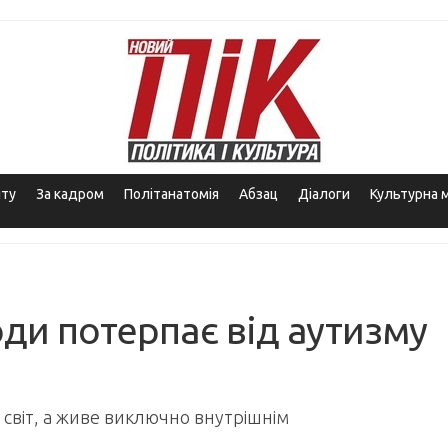
іту
За кадром
Політанатомія
Абзац
Діалоги
Культурна 
ди потерпає від аутизму
й світ, а живе виключно внутрішнім