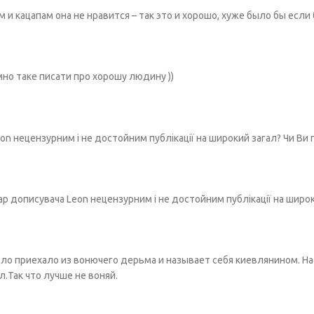
м и кацапам она не нравится – так это и хорошо, хуже было бы если
омно таке писати про хорошу людину ))
n нецензурним і не достойним публікації на широкий загал? Чи Ви 
р дописувача Leon нецензурним і не достойним публікації на широк
дло приехало из вонючего дерьма и называет себя киевлянином. Н
.Так что лучше не воняй.