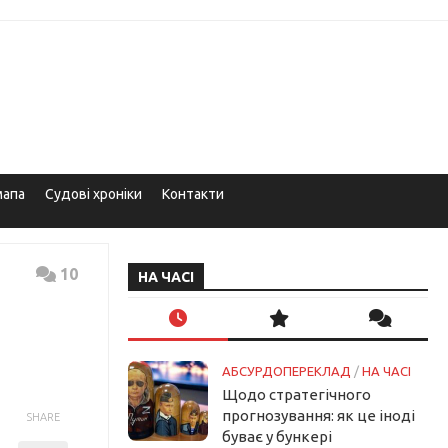
мапа
Судові хроніки
Контакти
10
НА ЧАСІ
АБСУРДОПЕРЕКЛАД
/
НА ЧАСІ
Щодо стратегічного
прогнозування: як це іноді
SHARE
буває у бункері