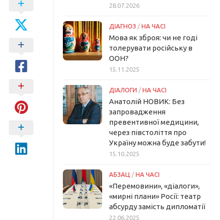
28.07.2026
ДІАГНОЗ
/
НА ЧАСІ
Мова як зброя: чи не годі
толерувати російську в
ООН?
15.11.2025
ДІАЛОГИ
/
НА ЧАСІ
Анатолій НОВИК: Без
запровадження
превентивної медицини,
через півстоліття про
Україну можна буде забути!
15.10.2025
АБЗАЦ
/
НА ЧАСІ
«Перемовини», «діалоги»,
«мирні плани» Росії: театр
абсурду замість дипломатії
22.06.2025