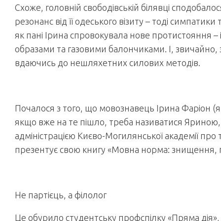
Схоже, головній свободівській білявці сподобалос
резонанс від її одеського візиту – тоді симпатик
як пані Ірина спровокувала нове протистояння –
образами та газовими балончиками. І, звичайно, з
вдаючись до нешляхетних силових методів.
Почалося з того, що мовознавець Ірина Фаріон (як
якщо вже на те пішло, треба називатися Яриною, б
адміністрацією Києво-Могилянської академії про т
презентує свою книгу «Мовна норма: знищення, п
Не партієць, а філолог
Це обурило студентську профспілку «Пряма дія», 