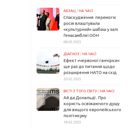
АБЗАЦ
/
НА ЧАСІ
Спаскудження перемоги:
росія влаштувала
«культурний» шабаш у залі
Генасамблеї ООН
08.05.2025
ДІАГНОЗ
/
НА ЧАСІ
Ефект «червоної ганчірки»:
ще раз до питання щодо
розширення НАТО на схід
20.02.2025
ВІСТІ З ТОГО СВІТУ
/
НА ЧАСІ
Ай да Дональд!.. Про
користь освіжаючого душу
для вищого європейського
політикуму
18.02.2025