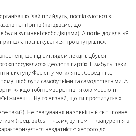
організацію. Хай прийдуть, поспілкуються зі
азала пані Ірина (нагадаємо, що
е були зупинені свободівцями). А потім додала: «Я
 Я прийшла поспілкуватися про внутрішнє».
 впевнені, що під виглядом лекції відбувся
 «просувалася» ідеологія партії». І, мабуть, таки
енти виступу Фаріон у могилянці. Серед них,
 в тому, щоб бути самобутніми та самодостатніми. А
орті»; «Якщо тобі немає різниці, якою мовою ти
країні живеш… Ну то визнай, що ти проститутка!»
е-таки?). Не реагування на зовнішній світ і повне
утизм (грец. autos — «сам»; аутизм — «занурення в
характеризується нездатністю хворого до