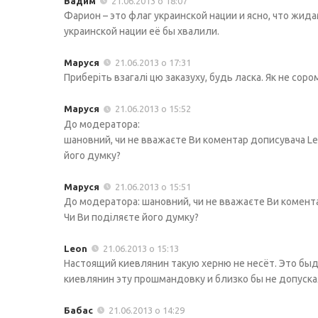
Вадим
21.06.2013 о 18:07
Фарион – это флаг украинской нации и ясно, что жида
украинской нации её бы хвалили.
Маруся
21.06.2013 о 17:31
Приберіть взагалі цю заказуху, будь ласка. Як не сор
Маруся
21.06.2013 о 15:52
До модератора:
шановний, чи не вважаєте Ви коментар дописувача Leo
його думку?
Маруся
21.06.2013 о 15:51
До модератора: шановний, чи не вважаєте Ви комента
Чи Ви поділяєте його думку?
Leon
21.06.2013 о 15:13
Настоящий киевлянин такую херню не несёт. Это бы
киевлянин эту прошмандовку и близко бы не допускал
Бабас
21.06.2013 о 14:29