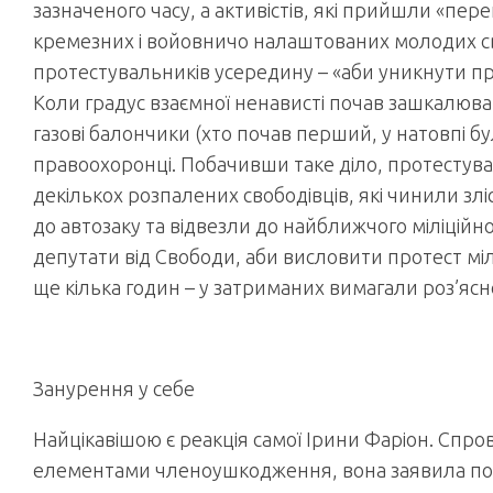
зазначеного часу, а активістів, які прийшли «пер
кремезних і войовничо налаштованих молодих сво
протестувальників усередину – «аби уникнути про
Коли градус взаємної ненависті почав зашкалювати
газові балончики (хто почав перший, у натовпі бу
правоохоронці. Побачивши таке діло, протестув
декількох розпалених свободівців, які чинили зліс
до автозаку та відвезли до найближчого міліційног
депутати від Свободи, аби висловити протест міл
ще кілька годин – у затриманих вимагали роз’ясн
Занурення у себе
Найцікавішою є реакція самої Ірини Фаріон. Спр
елементами членоушкодження, вона заявила потім