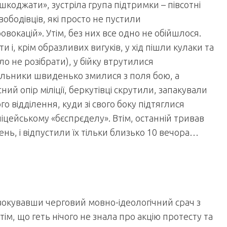
ешкоджати», зустріла група підтримки – півсотні
бодівців, які просто не пустили
вокацій». Утім, без них все одно не обійшлося.
 і, крім образливих вигуків, у хід пішли кулаки та
ло не розібрати), у бійку втрутилися
альники швиденько змилися з поля бою, а
ний опір міліції, беркутівці скрутили, запакували
о відділення, куди зі свого боку підтяглися
іцейському «бєспрєделу». Втім, останній тривав
ень, і відпустили їх тільки близько 10 вечора…
овокувавши черговий мовно-ідеологічний срач з
, що геть нічого не знала про акцію протесту та