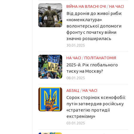
ВІЙНА НА ВЛАСНІ ОЧІ
/
НА ЧАСІ
Від дронів до живої риби:
«номенклатура»
волонтерської допомоги
фронту с початку війни
значно розширилась
30.01.2025
НА ЧАСІ
/
ПОЛІТАНАТОМІЯ
2025-й. Рік глобального
тиску на Москву?
08.01.2025
АБЗАЦ
/
НА ЧАСІ
Сорок сторінок ксенофобії:
путін затвердив російську
«стратегію протидії
екстремізму»
03.01.2025