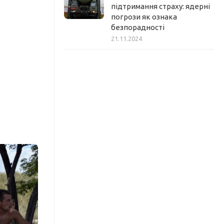
підтримання страху: ядерні
погрози як ознака
безпорадності
21.11.2024