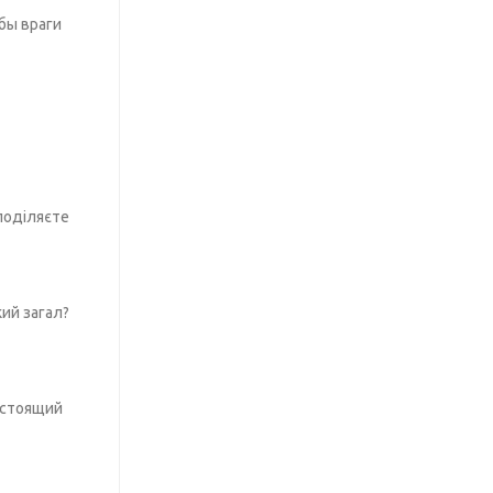
 бы враги
поділяєте
ий загал?
астоящий