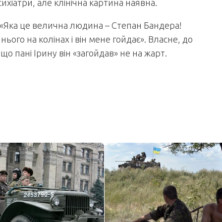
сихіатри, але клінічна картина наявна.
ї): «Яка це велична людина – Степан Бандера!
ього на колінах і він мене гойдає». Власне, до
о пані Ірину він «загойдав» не на жарт.