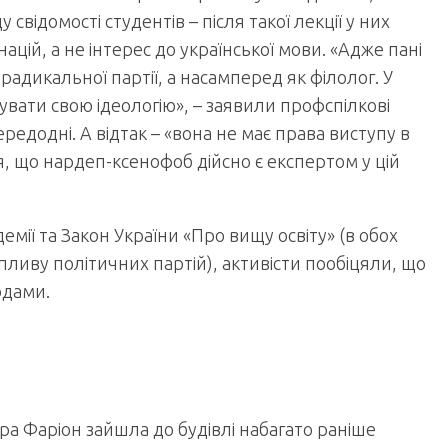
свідомості студентів – після такої лекції у них
цій, а не інтерес до української мови. «Адже пані
орадикальної партії, а насамперед як філолог. У
увати свою ідеологію», – заявили профспілкові
едодні. А відтак – «вона не має права виступу в
, що нардеп-ксенофоб дійсно є експертом у цій
емії та Закон України «Про вищу освіту» (в обох
пливу політичних партій), активісти пообіцяли, що
одами.
ра Фаріон зайшла до будівлі набагато раніше