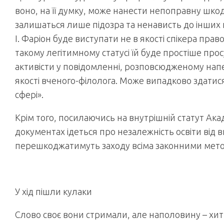
воно, на її думку, може нанести непоправну шкоду 
залишаться лише підозра та ненависть до інших на
І. Фаріон буде виступати не в якості спікера прав
такому легітимному статусі їй буде простіше прос
активісти у повідомленні, розповсюдженому напер
якості вченого-філолога. Може випадково здатися
сфері».
Крім того, посилаючись на внутрішній статут Акад
документах ідеться про незалежність освіти від в
перешкоджатимуть заходу всіма законними мет
У хід пішли кулаки
Слово своє вони стримали, але наполовину – хит