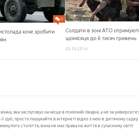
0
Солдати в зоні АТО отримуют
истопада хоче зробити
щомісяця до 6 тисяч гривень
иян
03.10.2014
інка, яка заслуговує на місце в психічній лікарні, а не за університ
ї ідеї, просто пошукайте в інтернеті відео з нею в дитячому садку ч
минулого століття, вона не має права на життя в сучасному світі!