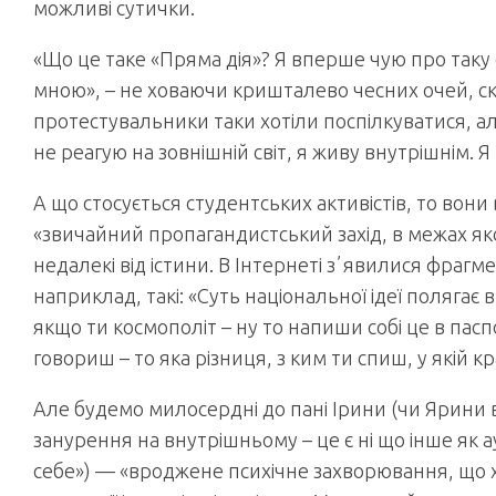
можливі сутички.
«Що це таке «Пряма дія»? Я вперше чую про таку 
мною», – не ховаючи кришталево чесних очей, ск
протестувальники таки хотіли поспілкуватися, ал
не реагую на зовнішній світ, я живу внутрішнім.
А що стосується студентських активістів, то вони
«звичайний пропагандистський захід, в межах якого
недалекі від істини. В Інтернеті зʼявилися фрагм
наприклад, такі: «Суть національної ідеї полягає
якщо ти космополіт – ну то напиши собі це в пасп
говориш – то яка різниця, з ким ти спиш, у якій 
Але будемо милосердні до пані Ірини (чи Ярини вс
занурення на внутрішньому – це є ні що інше як а
себе») — «вроджене психічне захворювання, що 