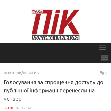
Skip
to
content
ПОЗИТИВ/НЕГАТИВ
0
Голосування за спрощення доступу до
публічної інформації перенесли на
четвер
BY
ПІК
· 26.03.2014