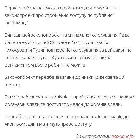
Верховна Рада не змогла прийняти у другому читанні
законопроект про спрощення доступу до публічної
інформації
Винісши цей законопроект на сигнальне голосування, Рада
дала за нього лише 202 голоси “за”. Після такого
голосування Турчинов переніс голосування за цей закон на
четвер, хоча депутат Журавський і вказував, що за
регламентом цього робити не можна.
Законопроект передбачає зміни до низки кодексів та 53
законів.
Він має забезпечити публічність прийнятих рішень місцевими
органами влади та доступ громадян до органів влади.
Передбачається також значне розширення інформації, до
якої громадяни матимуть право доступу.
За матеріалами
osp-ua.info