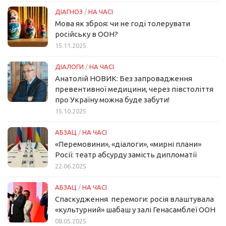
ДІАГНОЗ
/
НА ЧАСІ
Мова як зброя: чи не годі толерувати
російську в ООН?
15.11.2025
ДІАЛОГИ
/
НА ЧАСІ
Анатолій НОВИК: Без запровадження
превентивної медицини, через півстоліття
про Україну можна буде забути!
15.10.2025
АБЗАЦ
/
НА ЧАСІ
«Перемовини», «діалоги», «мирні плани»
Росії: театр абсурду замість дипломатії
22.06.2025
АБЗАЦ
/
НА ЧАСІ
Спаскудження перемоги: росія влаштувала
«культурний» шабаш у залі Генасамблеї ООН
08.05.2025