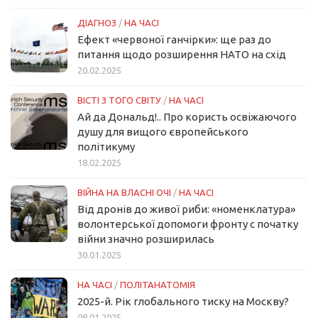
ДІАГНОЗ
/
НА ЧАСІ
Ефект «червоної ганчірки»: ще раз до
питання щодо розширення НАТО на схід
20.02.2025
ВІСТІ З ТОГО СВІТУ
/
НА ЧАСІ
Ай да Дональд!.. Про користь освіжаючого
душу для вищого європейського
політикуму
18.02.2025
ВІЙНА НА ВЛАСНІ ОЧІ
/
НА ЧАСІ
Від дронів до живої риби: «номенклатура»
волонтерської допомоги фронту с початку
війни значно розширилась
30.01.2025
НА ЧАСІ
/
ПОЛІТАНАТОМІЯ
2025-й. Рік глобального тиску на Москву?
08.01.2025