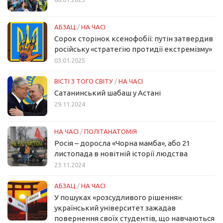
АБЗАЦ
/
НА ЧАСІ
Сорок сторінок ксенофобії: путін затвердив
російську «стратегію протидії екстремізму»
03.01.2025
ВІСТІ З ТОГО СВІТУ
/
НА ЧАСІ
Сатанинський шабаш у Астані
29.11.2024
НА ЧАСІ
/
ПОЛІТАНАТОМІЯ
Росія – доросла «Чорна мамба», або 21
листопада в новітній історії людства
23.11.2024
АБЗАЦ
/
НА ЧАСІ
У пошуках «розсудливого рішення»:
український університет зажадав
повернення своїх студентів, що навчаються