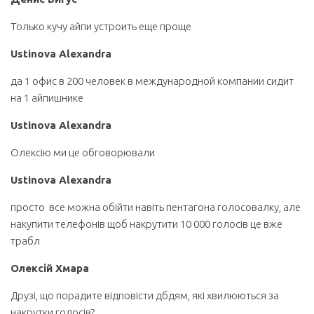
Только кучу айпи устроить еще проще
Ustinova Alexandra
да 1 офис в 200 человек в международной компании сидит
на 1 айпишнике
Ustinova Alexandra
Олексію ми це обговорювали
Ustinova Alexandra
просто все можна обійти навіть пентагона голосовалку, але
накупити телефонів щоб накрутити 10 000 голосів це вже
трабл
Олексій Хмара
Друзі, що порадите відповісти дбдям, які хвилюються за
накрутки голосів?