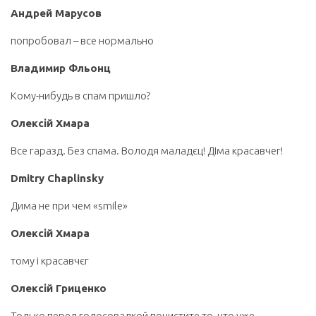
Андрей Марусов
попробовал – все нормально
Владимир Фльонц
Кому-нибудь в спам пришло?
Олексій Хмара
Все гаразд. Без спама. Володя маладєц! ДІма красавчег!
Dmitry Chaplinsky
Дима не при чем «smile»
Олексій Хмара
тому і красавчєг
Олексій Гриценко
Только перед голосовалкой почистите то, что уже