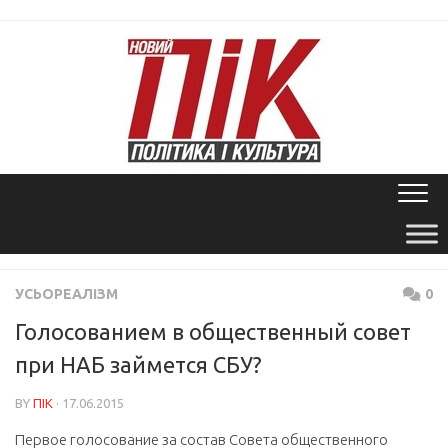
Skip
to
content
УСЬОРЕАЛІЗМ
0
Голосованием в общественный совет
при НАБ займется СБУ?
BY
ПІК
· 17.06.2015
Первое голосование за состав Совета общественного