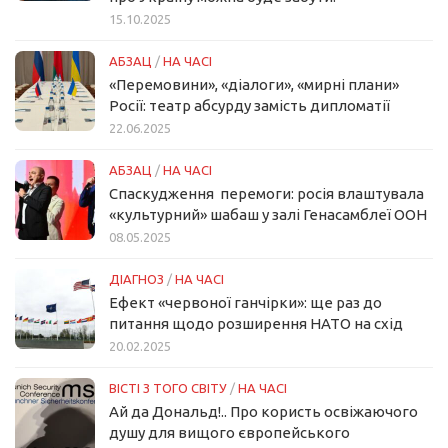
15.10.2025
АБЗАЦ
/
НА ЧАСІ
«Перемовини», «діалоги», «мирні плани»
Росії: театр абсурду замість дипломатії
22.06.2025
АБЗАЦ
/
НА ЧАСІ
Спаскудження перемоги: росія влаштувала
«культурний» шабаш у залі Генасамблеї ООН
08.05.2025
ДІАГНОЗ
/
НА ЧАСІ
Ефект «червоної ганчірки»: ще раз до
питання щодо розширення НАТО на схід
20.02.2025
ВІСТІ З ТОГО СВІТУ
/
НА ЧАСІ
Ай да Дональд!.. Про користь освіжаючого
душу для вищого європейського