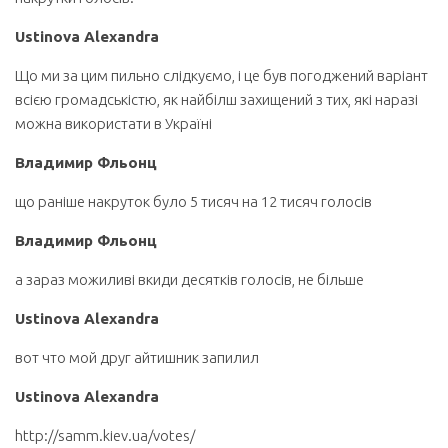
Ustinova Alexandra
Що ми за цим пильно слідкуємо, і це був погоджений варіант
всією громадськістю, як найбілш захищений з тих, які наразі
можна використати в Україні
Владимир Фльонц
що раніше накруток було 5 тисяч на 12 тисяч голосів
Владимир Фльонц
а зараз можиливі вкиди десятків голосів, не більше
Ustinova Alexandra
вот что мой друг айтишник запилил
Ustinova Alexandra
http://samm.kiev.ua/votes/