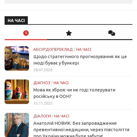
НА ЧАСІ
АБСУРДОПЕРЕКЛАД
/
НА ЧАСІ
Щодо стратегічного прогнозування: як це
іноді буває у бункері
28.07.2026
ДІАГНОЗ
/
НА ЧАСІ
Мова як зброя: чи не годі толерувати
російську в ООН?
15.11.2025
ДІАЛОГИ
/
НА ЧАСІ
Анатолій НОВИК: Без запровадження
превентивної медицини, через півстоліття
про Україну можна буде забути!