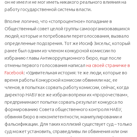
он не имел и не мог иметь никакого реального влияния на
работу государственной системы власти.
Вполне логично, что «стопроцентное» попадание в
Общественный совет целой группы самоорганизовавшихся
людей, которые и потребовали переголосования, вызвало
определенные подозрения. Тот же Иосиф Зисельс, который
ранее был одним из членом конкурсной комиссии по
избранию главы Антикоррупционного бюро, еще после
отмены первого голосования написал
на своей страничке в
Facebook
: «Удивительная история: те же люди, которые во
время работы Конкурсной комиссии обвиняли нас, ее
членов, в попытках сорвать работу комиссии, сейчас, когда
директор НАБУ все же избран вопреки их «пророчествам»,
предпринимают попытки сорвать результат конкурса по
формированию Совета общественного контроля НАБУ,
обвиняя Бюро в некомпетентности, манипулировании и
фальсификации. Для таких коллизий существует суд – только
суд может установить, справедливы ли обвинения или они