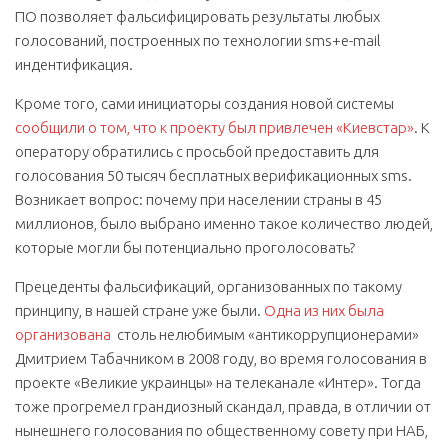
ПО позволяет фальсифицировать результаты любых
голосований, построенных по технологии sms+e-mail
индентификация.
Кроме того, сами инициаторы создания новой системы
сообщили о том, что к проекту был привлечен «Киевстар»
. К
оператору обратились с просьбой предоставить для
голосования 50 тысяч бесплатных верификационных sms.
Возникает вопрос: почему при населении страны в 45
миллионов, было выбрано именно такое количество людей,
которые могли бы потенциально проголосовать?
Прецеденты фальсификаций, организованных по такому
принципу, в нашей стране уже были.
Одна из них была
организована
столь нелюбимым «антикоррупционерами»
Дмитрием Табачником в 2008 году, во время голосования в
проекте «Великие украинцы» на телеканале «Интер». Тогда
тоже прогремел грандиозный скандал, правда, в отличии от
нынешнего голосования по общественному совету при НАБ,