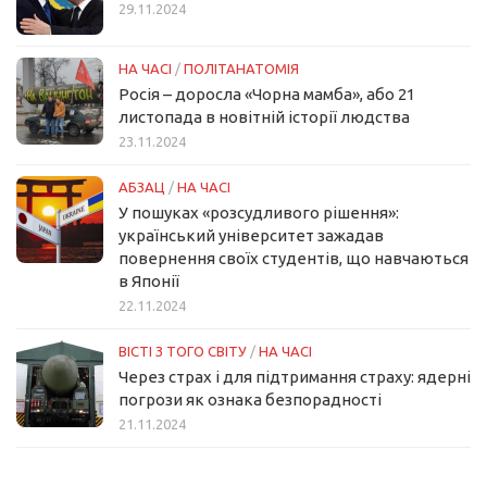
29.11.2024
НА ЧАСІ
/
ПОЛІТАНАТОМІЯ
Росія – доросла «Чорна мамба», або 21
листопада в новітній історії людства
23.11.2024
АБЗАЦ
/
НА ЧАСІ
У пошуках «розсудливого рішення»:
український університет зажадав
повернення своїх студентів, що навчаються
в Японії
22.11.2024
ВІСТІ З ТОГО СВІТУ
/
НА ЧАСІ
Через страх і для підтримання страху: ядерні
погрози як ознака безпорадності
21.11.2024