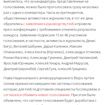
выяснилось, что за кандидатуры, представленные на
голосовании, можно было проголосовать сразу несколько
раз с одного компьютера. Часть из претендентов,
общественных активистов и журналистов, в тот же день
обратились
с заявленим к руководству НАБ
и провели
пресс-конференцию с требованием отменить результаты
конкурса. Заявление подписали 15 из 48 участников
голосования, в частности, активисты и журналисты Денис
Бигус, Виталий Шабунин, Дарья Каленюк, Максим
Опанасенко, Алиса Кисель (Юрченко), Александра Устинова,
Роман Маселко, Александр Гуменюк, Дмитрий Чаплинский,
Ярослав Юрчишин, Алексей Хмара, Андрей Марусов,
Дмитрий Шерембей, Сергей Гула, Алексей Гриценко.
Глава Национального антикоррупционного бюро Артем
Ситник признал несовершенство системы голосования,
которую для НАБ подготовили специалисты Госспецсвязи, и
согласился объявить новое голосование
. При этом было
объявлено, что системe голосования будет доработана с