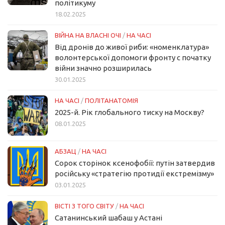
політикуму
18.02.2025
ВІЙНА НА ВЛАСНІ ОЧІ
/
НА ЧАСІ
Від дронів до живої риби: «номенклатура»
волонтерської допомоги фронту с початку
війни значно розширилась
30.01.2025
НА ЧАСІ
/
ПОЛІТАНАТОМІЯ
2025-й. Рік глобального тиску на Москву?
08.01.2025
АБЗАЦ
/
НА ЧАСІ
Сорок сторінок ксенофобії: путін затвердив
російську «стратегію протидії екстремізму»
03.01.2025
ВІСТІ З ТОГО СВІТУ
/
НА ЧАСІ
Сатанинський шабаш у Астані