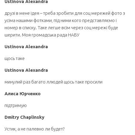
Ustinova Alexandra
друзі в мене ідея – треба зробити для соц мережей фото з
усіма нашими фотками, під ними кого представляємо і
номер в списку. Таке легше всім через соц мережі буде
шерити. Моя громадська рада НАБУ
Ustinova Alexandra
щось таке
Ustinova Alexandra
минулий раз багато ллюдей щось таке просили
Алиса Юрченко
підтримую
Dmitry Chaplinsky
Устик, а не палевно ли будет?