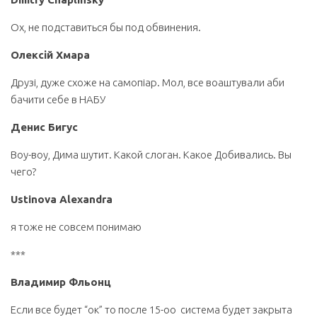
Ох, не подставиться бы под обвинения.
Олексій Хмара
Друзі, дуже схоже на самопіар. Мол, все воаштували аби
бачити себе в НАБУ
Денис Бигус
Воу-воу, Дима шутит. Какой слоган. Какое Добивались. Вы
чего?
Ustinova Alexandra
я тоже не совсем понимаю
***
Владимир Фльонц
Если все будет “ок” то после 15-оо система будет закрыта