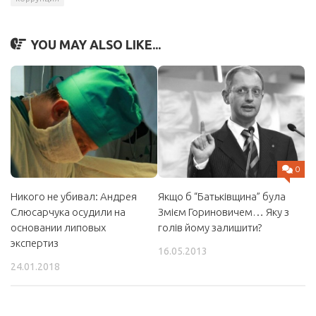
YOU MAY ALSO LIKE...
0
Никого не убивал: Андрея
Якщо б “Батьківщина” була
Слюcарчука осудили на
Змієм Гориновичем… Яку з
основании липовых
голів йому залишити?
экспертиз
16.05.2013
24.01.2018