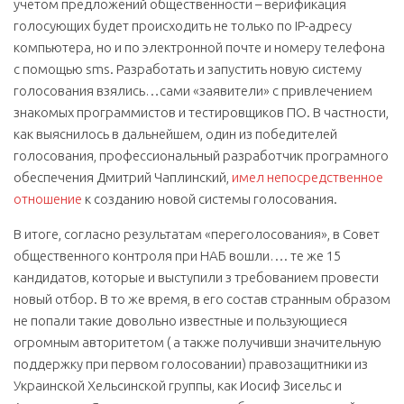
учетом предложений общественности – верификация
голосующих будет происходить не только по IP-адресу
компьютера, но и по электронной почте и номеру телефона
с помощью sms. Разработать и запустить новую систему
голосования взялись…сами «заявители» с привлечением
знакомых программистов и тестировщиков ПО. В частности,
как выяснилось в дальнейшем, один из победителей
голосования, профессиональный разработчик програмного
обеспечения Дмитрий Чаплинский,
имел непосредственное
отношение
к созданию новой системы голосования.
В итоге, согласно результатам «переголосования», в Совет
общественного контроля при НАБ вошли…. те же 15
кандидатов, которые и выступили з требованием провести
новый отбор. В то же время, в его состав странным образом
не попали такие довольно известные и пользующиеся
огромным авторитетом ( а также получивши значительную
поддержку при первом голосовании) правозащитники из
Украинской Хельсинской группы, как Иосиф Зисельс и