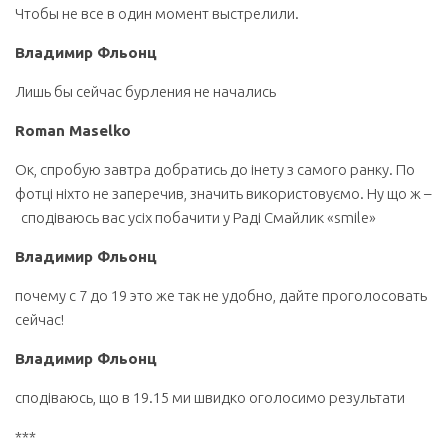
Чтобы не все в один момент выстрелили.
Владимир Фльонц
Лишь бы сейчас бурления не начались
Roman Maselko
Ок, спробую завтра добратись до інету з самого ранку. По
фотці ніхто не заперечив, значить використовуємо. Ну що ж –
сподіваюсь вас усіх побачити у Раді Смайлик «smile»
Владимир Фльонц
почему с 7 до 19 это же так не удобно, дайте проголосовать
сейчас!
Владимир Фльонц
сподіваюсь, що в 19.15 ми швидко оголосимо результати
***