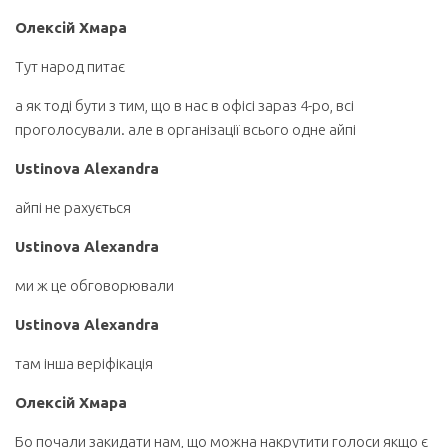
Олексій Хмара
Тут народ питає
а як тоді бути з тим, що в нас в офісі зараз 4-ро, всі
проголосували. але в організації всього одне айпі
Ustinova Alexandra
айпі не рахується
Ustinova Alexandra
ми ж це обговорювали
Ustinova Alexandra
там інша веріфікація
Олексій Хмара
Бо почали закидати нам, що можна накрутити голоси якщо є