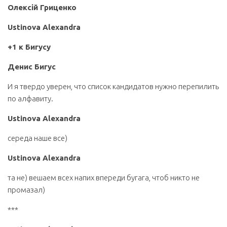
Олексій Гриценко
Ustinova Alexandra
+1 к Бигусу
Денис Бигус
И я твердо уверен, что список кандидатов нужно перепилить
по алфавиту.
Ustinova Alexandra
середа наше все)
Ustinova Alexandra
та не) вешаем всех напих впереди бугага, чтоб никто не
промазал)
***