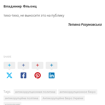
Владимир Фльонц
тихо-тихо, не выносите это на публику
Тетяна Розумовська
SHARE
Tags:
антикоррупционная политика
антикоррупционное бюро
антикорупційна політика
Антикорупційне Бюро України
коррупция