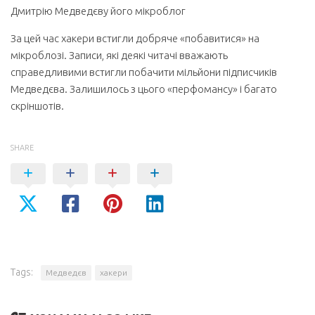
Дмитрію Медведєву його мікроблог
За цей час хакери встигли добряче «побавитися» на
мікроблозі. Записи, які деякі читачі вважають
справедливими встигли побачити мільйони підписчиків
Медведєва. Залишилось з цього «перфомансу» і багато
скріншотів.
SHARE
Tags:
Медведєв
хакери