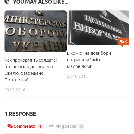
YOU MAY ALSO LIKE...
0
В комісії на довибори
потрапили “якісь
Как прокормить солдата:
маловідомі”
что не было дозволено
Ежелю, разрешено
25.10.2013
Полтораку?
29.02.2016
1 RESPONSE
Comments
1
Pingbacks
0