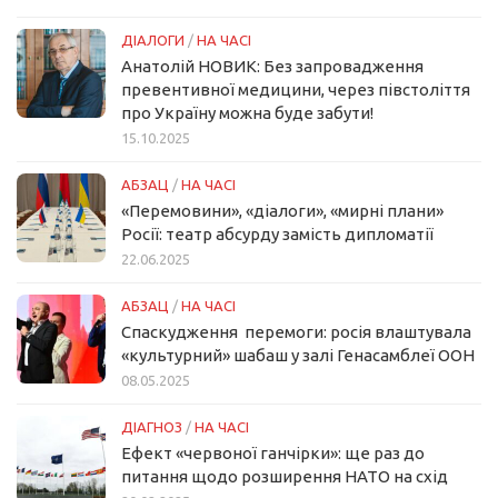
ДІАЛОГИ
/
НА ЧАСІ
Анатолій НОВИК: Без запровадження
превентивної медицини, через півстоліття
про Україну можна буде забути!
15.10.2025
АБЗАЦ
/
НА ЧАСІ
«Перемовини», «діалоги», «мирні плани»
Росії: театр абсурду замість дипломатії
22.06.2025
АБЗАЦ
/
НА ЧАСІ
Спаскудження перемоги: росія влаштувала
«культурний» шабаш у залі Генасамблеї ООН
08.05.2025
ДІАГНОЗ
/
НА ЧАСІ
Ефект «червоної ганчірки»: ще раз до
питання щодо розширення НАТО на схід