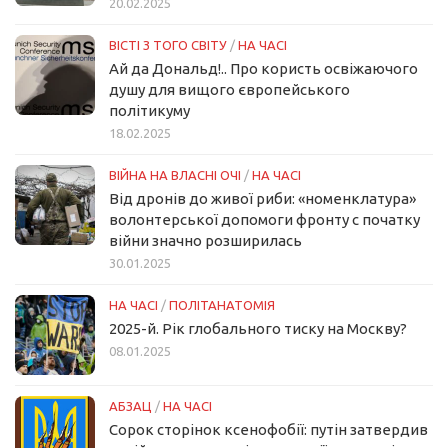
20.02.2025
ВІСТІ З ТОГО СВІТУ
/
НА ЧАСІ
Ай да Дональд!.. Про користь освіжаючого
душу для вищого європейського
політикуму
18.02.2025
ВІЙНА НА ВЛАСНІ ОЧІ
/
НА ЧАСІ
Від дронів до живої риби: «номенклатура»
волонтерської допомоги фронту с початку
війни значно розширилась
30.01.2025
НА ЧАСІ
/
ПОЛІТАНАТОМІЯ
2025-й. Рік глобального тиску на Москву?
08.01.2025
АБЗАЦ
/
НА ЧАСІ
Сорок сторінок ксенофобії: путін затвердив