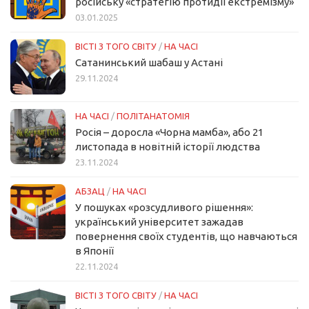
російську «стратегію протидії екстремізму»
03.01.2025
ВІСТІ З ТОГО СВІТУ
/
НА ЧАСІ
Сатанинський шабаш у Астані
29.11.2024
НА ЧАСІ
/
ПОЛІТАНАТОМІЯ
Росія – доросла «Чорна мамба», або 21
листопада в новітній історії людства
23.11.2024
АБЗАЦ
/
НА ЧАСІ
У пошуках «розсудливого рішення»:
український університет зажадав
повернення своїх студентів, що навчаються
в Японії
22.11.2024
ВІСТІ З ТОГО СВІТУ
/
НА ЧАСІ