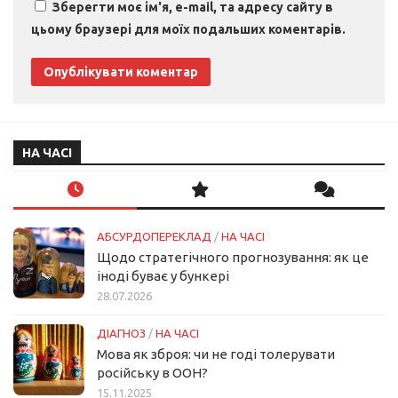
Зберегти моє ім'я, e-mail, та адресу сайту в
цьому браузері для моїх подальших коментарів.
НА ЧАСІ
АБСУРДОПЕРЕКЛАД
/
НА ЧАСІ
Щодо стратегічного прогнозування: як це
іноді буває у бункері
28.07.2026
ДІАГНОЗ
/
НА ЧАСІ
Мова як зброя: чи не годі толерувати
російську в ООН?
15.11.2025