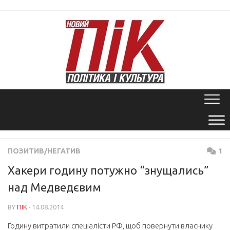
Skip
to
content
ПОЗИТИВ/НЕГАТИВ
1
Хакери годину потужно “знущались”
над Медведєвим
BY
ПІК
· 14.08.2014
Годину витратили спеціалісти РФ, щоб повернути власнику