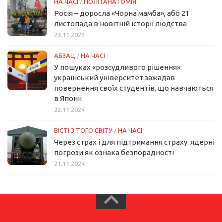
НА ЧАСІ
/
ПОЛІТАНАТОМІЯ
Росія – доросла «Чорна мамба», або 21
листопада в новітній історії людства
23.11.2024
АБЗАЦ
/
НА ЧАСІ
У пошуках «розсудливого рішення»:
український університет зажадав
повернення своїх студентів, що навчаються
в Японії
22.11.2024
ВІСТІ З ТОГО СВІТУ
/
НА ЧАСІ
Через страх і для підтримання страху: ядерні
погрози як ознака безпорадності
21.11.2024