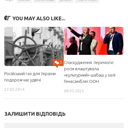
YOU MAY ALSO LIKE...
Спаскудження перемоги:
0
росія влаштувала
Російський газ для України
«культурний» шабаш у залі
подорожчає удвічі
Генасамблеї ООН
27.03.2014
08.05.2025
ЗАЛИШИТИ ВІДПОВІДЬ