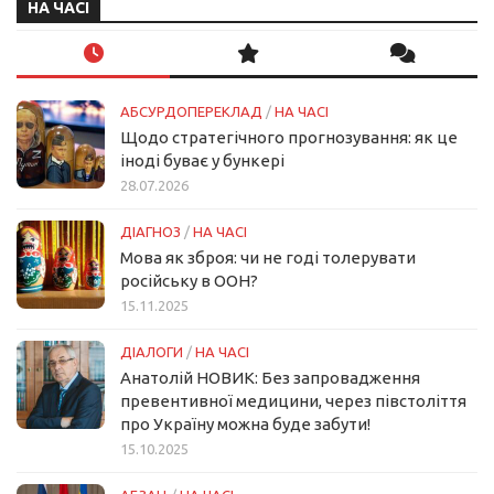
НА ЧАСІ
АБСУРДОПЕРЕКЛАД
/
НА ЧАСІ
Щодо стратегічного прогнозування: як це
іноді буває у бункері
28.07.2026
ДІАГНОЗ
/
НА ЧАСІ
Мова як зброя: чи не годі толерувати
російську в ООН?
15.11.2025
ДІАЛОГИ
/
НА ЧАСІ
Анатолій НОВИК: Без запровадження
превентивної медицини, через півстоліття
про Україну можна буде забути!
15.10.2025