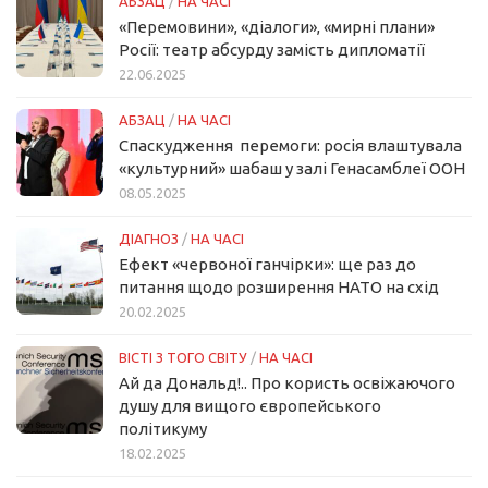
АБЗАЦ
/
НА ЧАСІ
«Перемовини», «діалоги», «мирні плани»
Росії: театр абсурду замість дипломатії
22.06.2025
АБЗАЦ
/
НА ЧАСІ
Спаскудження перемоги: росія влаштувала
«культурний» шабаш у залі Генасамблеї ООН
08.05.2025
ДІАГНОЗ
/
НА ЧАСІ
Ефект «червоної ганчірки»: ще раз до
питання щодо розширення НАТО на схід
20.02.2025
ВІСТІ З ТОГО СВІТУ
/
НА ЧАСІ
Ай да Дональд!.. Про користь освіжаючого
душу для вищого європейського
політикуму
18.02.2025