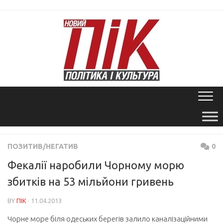
Skip
to
content
ПОЗИТИВ/НЕГАТИВ
0
Фекалії наробили Чорному морю
збитків на 53 мільйони гривень
BY
ПІК
· 11.04.2013
Чорне море біля одеських берегів залило каналізаційними