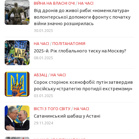
ВІЙНА НА ВЛАСНІ ОЧІ
/
НА ЧАСІ
Від дронів до живої риби: «номенклатура»
волонтерської допомоги фронту с початку
війни значно розширилась
30.01.2025
НА ЧАСІ
/
ПОЛІТАНАТОМІЯ
2025-й. Рік глобального тиску на Москву?
08.01.2025
АБЗАЦ
/
НА ЧАСІ
Сорок сторінок ксенофобії: путін затвердив
російську «стратегію протидії екстремізму»
03.01.2025
ВІСТІ З ТОГО СВІТУ
/
НА ЧАСІ
Сатанинський шабаш у Астані
29.11.2024