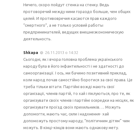
Ничего, скоро пойдут стенка на стенку. Ведь
протоворечий между ними гораздо больше, чем общих
целей. И противовречия касаются прав каждого
“смертного”, а не только условий работы
предпринимателей, ведущих внешнеэкономическую
деятельность.
Shkapa
26.11.2013 о 14:32
Сьогодні, як і вчора головна проблема українського
народу була в його інфантильності і не здатності до
самоорганізації. І ось, ми бачимо позитивний приклад,
коли народ почав самостійно боротися за свої права. Це
треба тільки вітати. Партійні вожді мають свої
організації, членів партій, то хай і піклуються, про те, як
організувати своїх членів і партійні осередки на місцях, як
організувати проїзд своїх прихильників…. Можуть
допомогти, мають час, сили і надхнення- хай
допоможуть простому народу, “політичним дітям” чим
можуть. В кінці-кінців вони мають однакову мету.