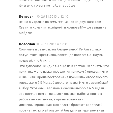
флагами, то есть не пойдут вообще
Петрович
26.11.2013 о 12:40
Вечно в Украине по семь гетьманов на двух козаков!
Хватить коментить,свідоміти хреновы!Лучше выйди на
Майдан!!!
Велеслав
26.11.2013 о 12:35
Сопливые и безмозглые бездельники! Им бы только
потуснячить креативно, попеть да поплясать! Шоу им
подавай, что б их…
Эти тупоголовые идиоты ещё не в состоянии понять, что
политика – это наука управления полисом (городом), что
нынешняя Европа построена на принципах европейского
городского (!!!) Магдебургского права! И что европейский
выбор Украины – это политический выбор!!! А Майдан –
это прежде всего тяжёлая и опасная работа, причём
работа не хаотичная, а организованная и
дисциплинированная. Вон власти бросают карателей
против тех, кто ей опасен. А бездумная перманентная