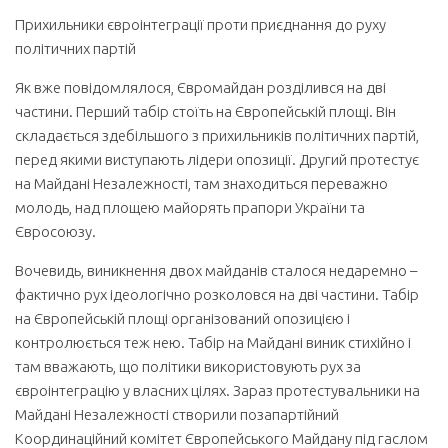
Прихильники євроінтеграції проти приєднання до руху
політичних партій
Як вже повідомлялося, Євромайдан розділився на дві
частини. Перший табір стоїть на Європейській площі. Він
складається здебільшого з прихильників політичних партій,
перед якими виступають лідери опозиції. Другий протестує
на Майдані Незалежності, там знаходиться переважно
молодь, над площею майорять прапори України та
Євросоюзу.
Вочевидь, виникнення двох майданів сталося недаремно –
фактично рух ідеологічно розколовся на дві частини. Табір
на Європейській площі організований опозицією і
контролюється теж нею. Табір на Майдані виник стихійно і
там вважають, що політики використовують рух за
євроінтеграцію у власних цілях. Зараз протестувальники на
Майдані Незалежності створили позапартійний
Координаційний комітет Європейського Майдану під гаслом