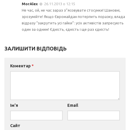
MorAlex
26.11.2013 о 12:15
Не час, ой, не час зараз з”ясовувати стосунки! Шановні,
зрозумійте! Якщо Євромайдан потерпить поразку, влада
відразу “закрутить усі гайки”: усіх активістів запресують
один за одним! Єдність, єдність і ще раз єдність!
ЗАЛИШИТИ ВІДПОВІДЬ
Коментар
*
Ім'я
Email
Сайт