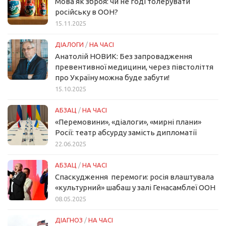
Мова як зброя: чи не годі толерувати
російську в ООН?
15.11.2025
ДІАЛОГИ
/
НА ЧАСІ
Анатолій НОВИК: Без запровадження
превентивної медицини, через півстоліття
про Україну можна буде забути!
15.10.2025
АБЗАЦ
/
НА ЧАСІ
«Перемовини», «діалоги», «мирні плани»
Росії: театр абсурду замість дипломатії
22.06.2025
АБЗАЦ
/
НА ЧАСІ
Спаскудження перемоги: росія влаштувала
«культурний» шабаш у залі Генасамблеї ООН
08.05.2025
ДІАГНОЗ
/
НА ЧАСІ