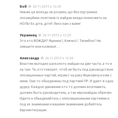
Боб
26.11.2013 о 12:20
Невже ця молодь не розуміє, що без підтримки
опозиційних політиків їх майдан влада помножить на
НОЛЬ! Ех діти, діти!! Лихо нам з ваим!
Украинец
26.11.2013 о 12:20
Это кто ВОЖДИ? Яценюк?, Кличко?, Тягнибок? Не
смешите мои коленки!…
Александр
26.11.2013 о 12:20
Властям выгодно расколоть майдан на две части, а то и
на три. Те, кто говорит, чтоб не быть под руководством
опозиционных партий, играют на руку Януковичу и еже с
ними. Они то обьеденены под партией ПР. И дуют в одну
дудку. Каждое движение кто то должен возглавить,
должен быть руководитель, а так евромайдан обречен.
Идите и обьеденяйтесь с оппозиционными партиями и
под их знаменами и вашими знаменами добейтесь
Евроинтеграции.