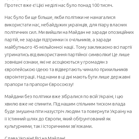
Протест вже є! Цієї неділі нас було понад 100 тисяч.
Нас було би ще більше, якби політики не намагалися
використати нас, небайдужих українців, для піару власних
політичних сил. Ми вийшли на Майдан не заради опозиційних
партій, не заради підтримки їх очільників, а заради
майбутнього 45-мільйонної нації. Тому закликаємо всі партії
утриматись від використання партійної символіки! Це лише
зовнішні ознаки, які не асоціюються у громадян з
європейською ідеєю та відвертають чимало прихильників
євроінтеграції. Над нами в ці дні мають бути лише державні
прапори та прапори Євросоюзу!
Майдани без політики вже зібралися по всій Україні, і цю
хвилю вже не спинити. Під нашим спільним тиском влада
буде змушена піти назустріч людям та повернути Україну на
її істинний шлях до Європи, який обґрунтований як
культурними, так і історичними зв’язками.
Слава Україні! Всі на Майдан!