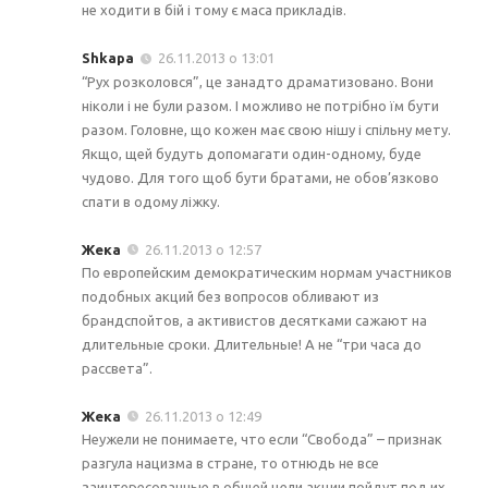
не ходити в бій і тому є маса прикладів.
Shkapa
26.11.2013 о 13:01
“Рух розколовся”, це занадто драматизовано. Вони
ніколи і не були разом. І можливо не потрібно їм бути
разом. Головне, що кожен має свою нішу і спільну мету.
Якщо, щей будуть допомагати один-одному, буде
чудово. Для того щоб бути братами, не обов’язково
спати в одому ліжку.
Жека
26.11.2013 о 12:57
По европейским демократическим нормам участников
подобных акций без вопросов обливают из
брандспойтов, а активистов десятками сажают на
длительные сроки. Длительные! А не “три часа до
рассвета”.
Жека
26.11.2013 о 12:49
Неужели не понимаете, что если “Свобода” – признак
разгула нацизма в стране, то отнюдь не все
заинтересованные в общей цели акции пойдут под их