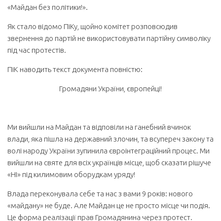
«Майдан без політики!».
Як стало відомо ПіКу, щойно комітет розповсюдив
звернення до партій не використовувати партійну символіку
під час протестів.
ПіК наводить текст документа повністю:
Громадяни України, європейці!
Ми вийшли на Майдан та відповіли на ганебний вчинок
влади, яка пішла на державний злочин, та всупереч закону та
волі народу України зупинила євроінтеграційний процес. Ми
вийшли на святе для всіх українців місце, щоб сказати рішуче
«НІ» під килимовим оборудкам уряду!
Влада переконувала себе та нас з вами 9 років: нового
«майдану» не буде. Але Майдан це не просто місце чи подія.
Це форма реалізації прав Громадянина через протест.