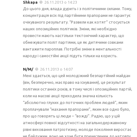
Shkapa
26.11.2013 о 14:23
До цього дня, влада дурить і з політичними силами. Тому,
концентрація всіх під партійними прапорами не гарантує
очікуваного результату. “Развели как котят” стосується
наших опозиційних політиків. Зміни, які необхідно
провести мають настільки тектонічний характер, що
обмежувати політ партіями, це як дитячими совками
вантажити пароплав. Потрібні зміни в ментальності
народу і самостійні акції підуть тільки на користь.
N/M/
26.11.2013 о 14:07
Мені здається, що цей молодіжний безпартійний майдан
(він, безперечно, має право на існування), це результат
політики останніх років, в тому числі і опозиційних партій,
коли на масові акції приходила значна кількість
“абсолютно глухих до поточних проблем людей”, яким
проплачували “махання прапорами”, яким все одно було,
про що говорять ці люди – “вожді”. Радію, що у цій
атмосфері повної відсутності на загальнодержавному
рівні виховання патріотизму, молоде покоління виростає
не байдужим, воно не хоче бути причисленим до натовпу