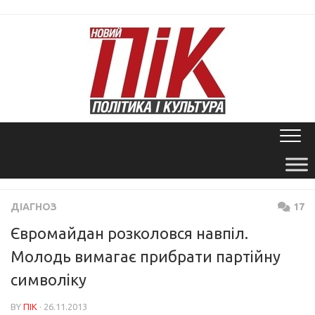
Skip
to
content
ДІАГНОЗ
17
Євромайдан розколовся навпіл.
Молодь вимагає прибрати партійну
символіку
BY
ПІК
· 26.11.2013