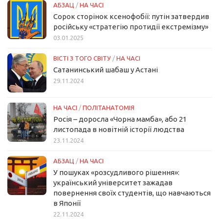
АБЗАЦ
/
НА ЧАСІ
Сорок сторінок ксенофобії: путін затвердив
російську «стратегію протидії екстремізму»
03.01.2025
ВІСТІ З ТОГО СВІТУ
/
НА ЧАСІ
Сатанинський шабаш у Астані
29.11.2024
НА ЧАСІ
/
ПОЛІТАНАТОМІЯ
Росія – доросла «Чорна мамба», або 21
листопада в новітній історії людства
23.11.2024
АБЗАЦ
/
НА ЧАСІ
У пошуках «розсудливого рішення»:
український університет зажадав
повернення своїх студентів, що навчаються
в Японії
22.11.2024