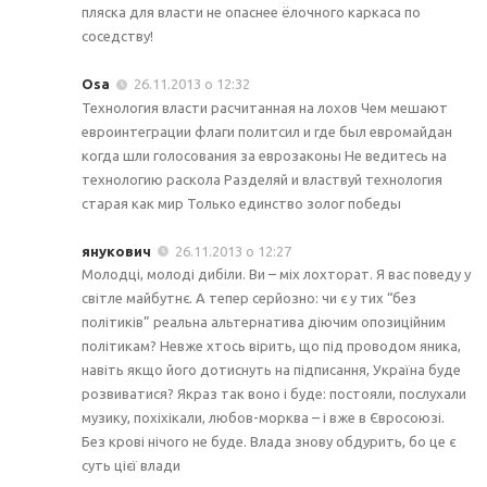
пляска для власти не опаснее ёлочного каркаса по
соседству!
Osa
26.11.2013 о 12:32
Технология власти расчитанная на лохов Чем мешают
евроинтеграции флаги политсил и где был евромайдан
когда шли голосования за еврозаконы Не ведитесь на
технологию раскола Разделяй и властвуй технология
старая как мир Только единство золог победы
янукович
26.11.2013 о 12:27
Молодці, молоді дибіли. Ви – міх лохторат. Я вас поведу у
світле майбутнє. А тепер серйозно: чи є у тих “без
політиків” реальна альтернатива діючим опозиційним
політикам? Невже хтось вірить, що під проводом яника,
навіть якщо його дотиснуть на підписання, Україна буде
розвиватися? Якраз так воно і буде: постояли, послухали
музику, похіхікали, любов-морква – і вже в Євросоюзі.
Без крові нічого не буде. Влада знову обдурить, бо це є
суть цієї влади