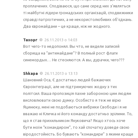
проплачених. Сподіваюся, що саме серед них з’являться
ті майбутні лідери громадських організацій, сподвижники
справді патріотичних, а не некористолюбивих об’єднань.
Два євромайдани – це краще, ніж не жодного.
Тахорг
26.11.2013 о 14:03
Вот чего-то недопонял. Вы что, не видели записей
сборища на “антимайдане”? В полный рост флаги
синемордых… Не стесняются. А вы, дурачки, чего???
Shkapa
26.11.2013 о 13:13
Шановний Оса, Є достатньо людей бажаючих
Євроінтеграції, але не підтримуючих жодну з тих
політсил. Ваша пропозиція пахне забороною цим людям
висловлювати свою думку. Особисто я теж не вірю
Яцинюку, мені не подобаються вибрики Свободи і я не
вважаю ні Кличка ні його команду достатньо зрілими. То,
що я став прихильником Януковича? Якщо хтось хоче
бути моїм “командиром”, то хай спочатку доведе свою
віродостойність. Бо бувають “командири” з якими краще