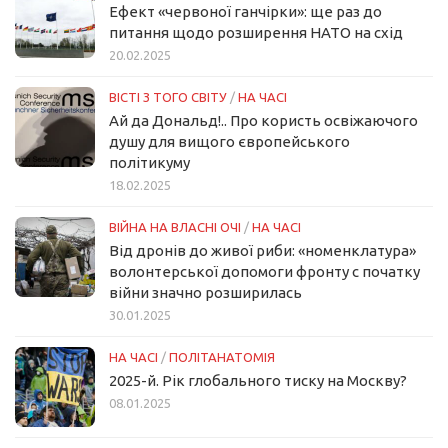
Ефект «червоної ганчірки»: ще раз до
питання щодо розширення НАТО на схід
20.02.2025
ВІСТІ З ТОГО СВІТУ
/
НА ЧАСІ
Ай да Дональд!.. Про користь освіжаючого
душу для вищого європейського
політикуму
18.02.2025
ВІЙНА НА ВЛАСНІ ОЧІ
/
НА ЧАСІ
Від дронів до живої риби: «номенклатура»
волонтерської допомоги фронту с початку
війни значно розширилась
30.01.2025
НА ЧАСІ
/
ПОЛІТАНАТОМІЯ
2025-й. Рік глобального тиску на Москву?
08.01.2025