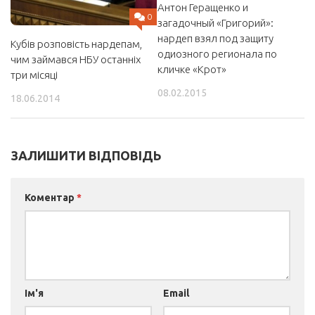
Антон Геращенко и
0
загадочный «Григорий»:
нардеп взял под защиту
Кубів розповість нардепам,
одиозного регионала по
чим займався НБУ останніх
кличке «Крот»
три місяці
08.02.2015
18.06.2014
ЗАЛИШИТИ ВІДПОВІДЬ
Коментар
*
Ім'я
Email