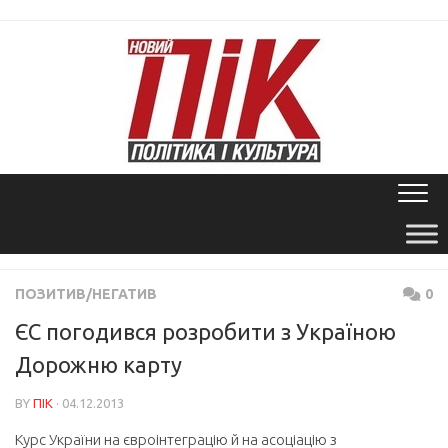
Skip
to
content
ПОЗИТИВ/НЕГАТИВ
0
ЄС погодився розробити з Україною
Дорожню карту
BY
ПІК
· 04.12.2013
Курс України на євроінтеграцію й на асоціацію з