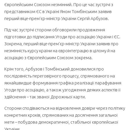
Європейським Союзом незмінний. Про це час зустрічі з
представником ЄС в Україні Яном Томбінським заявив
перший віце-прем’єр-міністр України Сергій Арбузов.
Під час зустрічі сторони обговорили продовження
підготовки до підписання Угоди про асоціацію України і ЄС.
Зокрема, перший віце-прем’єр-міністр України заявив про
незмінність курсу країни на євроінтеграцію в цілому й на
асоціацію з Європейським Союзом зокрема.
Крім того, Арбузов і Томбінський домовилися про
послідовність переговірного процесу, спрямованого на
якнайшвидше формування графіка реалізації парафування
Угоди про асоціацію, а також узгодження деяких аспектів її
здійснення – так званої Дорожньої карти.
Сторони сподіваються на відновлення довіри через політику
конкретних кроків, спрямованих на досягнення загальної
мети – побудова демократичної, стабільної європейської
України.