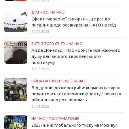
ДІАГНОЗ
/
НА ЧАСІ
Ефект «червоної ганчірки»: ще раз до
питання щодо розширення НАТО на схід
20.02.2025
ВІСТІ З ТОГО СВІТУ
/
НА ЧАСІ
Ай да Дональд!.. Про користь освіжаючого
душу для вищого європейського
політикуму
18.02.2025
ВІЙНА НА ВЛАСНІ ОЧІ
/
НА ЧАСІ
Від дронів до живої риби: «номенклатура»
волонтерської допомоги фронту с початку
війни значно розширилась
30.01.2025
НА ЧАСІ
/
ПОЛІТАНАТОМІЯ
2025-й. Рік глобального тиску на Москву?