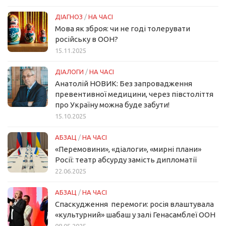
ДІАГНОЗ
/
НА ЧАСІ
Мова як зброя: чи не годі толерувати
російську в ООН?
15.11.2025
ДІАЛОГИ
/
НА ЧАСІ
Анатолій НОВИК: Без запровадження
превентивної медицини, через півстоліття
про Україну можна буде забути!
15.10.2025
АБЗАЦ
/
НА ЧАСІ
«Перемовини», «діалоги», «мирні плани»
Росії: театр абсурду замість дипломатії
22.06.2025
АБЗАЦ
/
НА ЧАСІ
Спаскудження перемоги: росія влаштувала
«культурний» шабаш у залі Генасамблеї ООН
08.05.2025