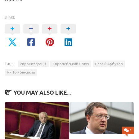
SHARE
Tags:
євроінтеграція
Європейський Союз
Сергій Арбузов
Ян Томбінський
YOU MAY ALSO LIKE...
1