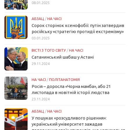
08.01.2025
АБЗАЦ
/
НА ЧАСІ
Сорок сторінок ксенофобії: путін затвердив
російську «стратегію протидії екстремізму»
03.01.2025
ВІСТІ З ТОГО СВІТУ
/
НА ЧАСІ
Сатанинський шабаш у Астані
29.11.2024
НА ЧАСІ
/
ПОЛІТАНАТОМІЯ
Росія – доросла «Чорна мамба», або 21
листопада в новітній історії людства
23.11.2024
АБЗАЦ
/
НА ЧАСІ
У пошуках «розсудливого рішення»:
український університет зажадав