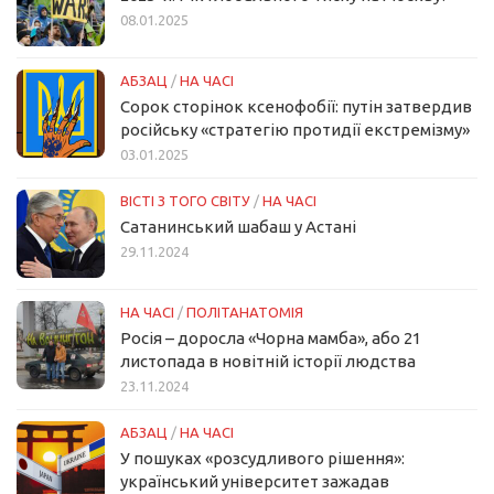
08.01.2025
АБЗАЦ
/
НА ЧАСІ
Сорок сторінок ксенофобії: путін затвердив
російську «стратегію протидії екстремізму»
03.01.2025
ВІСТІ З ТОГО СВІТУ
/
НА ЧАСІ
Сатанинський шабаш у Астані
29.11.2024
НА ЧАСІ
/
ПОЛІТАНАТОМІЯ
Росія – доросла «Чорна мамба», або 21
листопада в новітній історії людства
23.11.2024
АБЗАЦ
/
НА ЧАСІ
У пошуках «розсудливого рішення»:
український університет зажадав