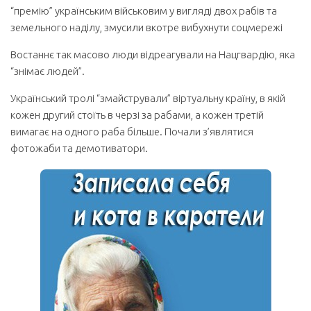
“премію” українським військовим у вигляді двох рабів та
земельного наділу, змусили вкотре вибухнути соцмережі
Востаннє так масово люди відреагували на Нацгвардію, яка
“знімає людей”.
Український тролі “змайстрували” віртуальну країну, в якій
кожен другий стоїть в черзі за рабами, а кожен третій
вимагає на одного раба більше. Почали з’являтися
фотожаби та демотиватори.