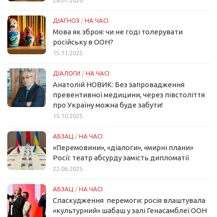
ДІАГНОЗ
/
НА ЧАСІ
Мова як зброя: чи не годі толерувати
російську в ООН?
15.11.2025
ДІАЛОГИ
/
НА ЧАСІ
Анатолій НОВИК: Без запровадження
превентивної медицини, через півстоліття
про Україну можна буде забути!
15.10.2025
АБЗАЦ
/
НА ЧАСІ
«Перемовини», «діалоги», «мирні плани»
Росії: театр абсурду замість дипломатії
22.06.2025
АБЗАЦ
/
НА ЧАСІ
Спаскудження перемоги: росія влаштувала
«культурний» шабаш у залі Генасамблеї ООН