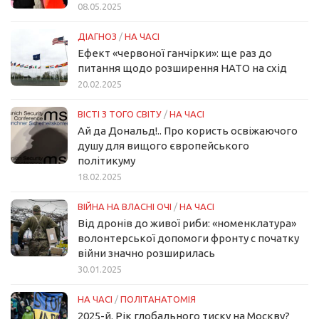
08.05.2025
ДІАГНОЗ
/
НА ЧАСІ
Ефект «червоної ганчірки»: ще раз до
питання щодо розширення НАТО на схід
20.02.2025
ВІСТІ З ТОГО СВІТУ
/
НА ЧАСІ
Ай да Дональд!.. Про користь освіжаючого
душу для вищого європейського
політикуму
18.02.2025
ВІЙНА НА ВЛАСНІ ОЧІ
/
НА ЧАСІ
Від дронів до живої риби: «номенклатура»
волонтерської допомоги фронту с початку
війни значно розширилась
30.01.2025
НА ЧАСІ
/
ПОЛІТАНАТОМІЯ
2025-й. Рік глобального тиску на Москву?