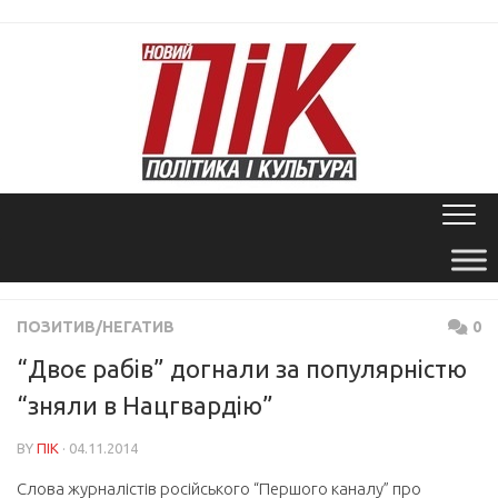
Skip
to
content
ПОЗИТИВ/НЕГАТИВ
0
“Двоє рабів” догнали за популярністю
“зняли в Нацгвардію”
BY
ПІК
· 04.11.2014
Слова журналістів російського “Першого каналу” про