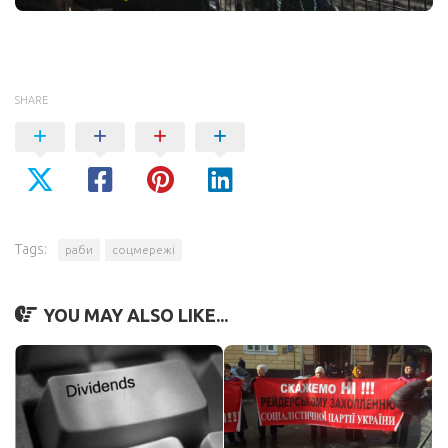
SHARE
Tags:
раби
соцмережі
YOU MAY ALSO LIKE...