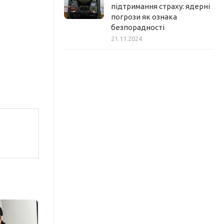
підтримання страху: ядерні
погрози як ознака
безпорадності
21.11.2024