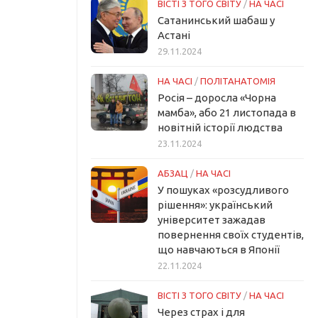
ВІСТІ З ТОГО СВІТУ
/
НА ЧАСІ
Сатанинський шабаш у
Астані
29.11.2024
НА ЧАСІ
/
ПОЛІТАНАТОМІЯ
Росія – доросла «Чорна
мамба», або 21 листопада в
новітній історії людства
23.11.2024
АБЗАЦ
/
НА ЧАСІ
У пошуках «розсудливого
рішення»: український
університет зажадав
повернення своїх студентів,
що навчаються в Японії
22.11.2024
ВІСТІ З ТОГО СВІТУ
/
НА ЧАСІ
Через страх і для