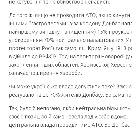
не катування та не вбивство з ненависті.
До того ж, якщо не проводити АТО, якщо кинут
іншими “гастролерами” з-за кордону Донбас нап
найгіршому випадку – знищенням) 15% проукраї
упокоренням 70% нейтрально налаштованих. У під
протекторат Росії) так само, як і Крим. Як у 191
відійшла до РРФСР. Тоді на території Новоросії 
захоплення інших областей: Харківської, Херсонс
означає поширення хвороби.
Чи може українська влада допустити таке? Звісно
реагувало на це 70% жителів Донбасу. Бо сама по 
Так, було б непогано, якби нейтральна більшість 
своєю позицією й сама навела лад у себе вдома… 
центральна влада проводитиме АТО. Бо Донбас – ц