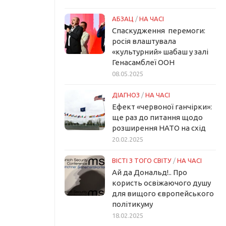
АБЗАЦ
/
НА ЧАСІ
Спаскудження перемоги:
росія влаштувала
«культурний» шабаш у залі
Генасамблеї ООН
08.05.2025
ДІАГНОЗ
/
НА ЧАСІ
Ефект «червоної ганчірки»:
ще раз до питання щодо
розширення НАТО на схід
20.02.2025
ВІСТІ З ТОГО СВІТУ
/
НА ЧАСІ
Ай да Дональд!.. Про
користь освіжаючого душу
для вищого європейського
політикуму
18.02.2025