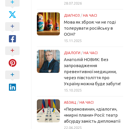
28.07.2026
ДІАГНОЗ
/
НА ЧАСІ
Мова як зброя: чи не годі
толерувати російську в
ООН?
15.11.2025
ДІАЛОГИ
/
НА ЧАСІ
Анатолій НОВИК: Без
запровадження
превентивної медицини,
через півстоліття про
Україну можна буде забути!
15.10.2025
АБЗАЦ
/
НА ЧАСІ
«Перемовини», «діалоги»,
«мирні плани» Росії: театр
абсурду замість дипломатії
22.06.2025