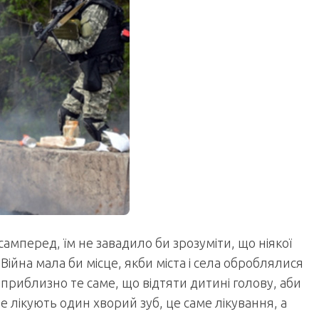
самперед, їм не завадило би зрозуміти, що ніякої
Війна мала би місце, якби міста і села оброблялися
риблизно те саме, що відтяти дитині голову, аби
е лікують один хворий зуб, це саме лікування, а