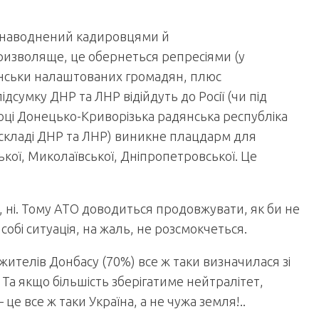
и наводнений кадировцями й
ризволяще, це обернеться репресіями (у
нськи налаштованих громадян, плюс
сумку ДНР та ЛНР відійдуть до Росії (чи під
8 році Донецько-Криворізька радянська республіка
(у складі ДНР та ЛНР) виникне плацдарм для
ької, Миколаївської, Дніпропетровської. Це
, ні. Тому АТО доводиться продовжувати, як би не
собі ситуація, на жаль, не розсмокчеться.
жителів Донбасу (70%) все ж таки визначилася зі
Та якщо більшість зберігатиме нейтралітет,
е все ж таки Україна, а не чужа земля!..