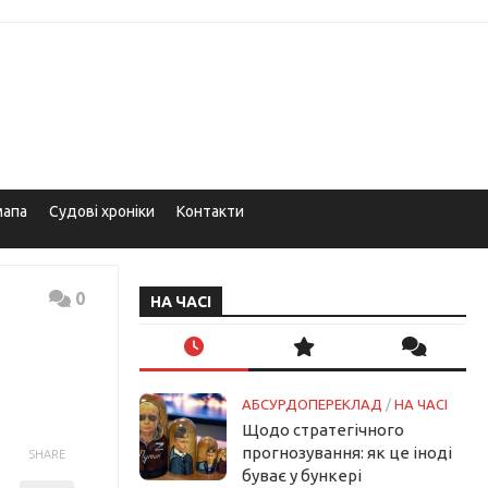
мапа
Судові хроніки
Контакти
0
НА ЧАСІ
АБСУРДОПЕРЕКЛАД
/
НА ЧАСІ
Щодо стратегічного
прогнозування: як це іноді
SHARE
буває у бункері