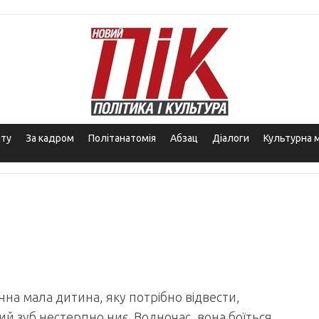
іту
За кадром
Політанатомія
Абзац
Діалоги
Культурна 
на мала дитина, яку потрібно відвести,
ий зуб нестерпно ниє. Водночас, вона боїться