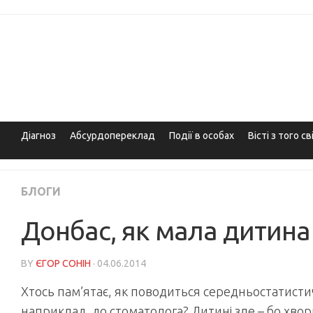
Skip
to
content
Діагноз
Абсурдопереклад
Події в особах
Вісті з того св
БЛОГИ
Донбас, як мала дитина
BY
ЄГОР СОНІН
· 04.06.2014
Хтось пам’ятає, як поводиться середньостатистич
наприклад, до стоматолога? Дитині зле – бо хвор