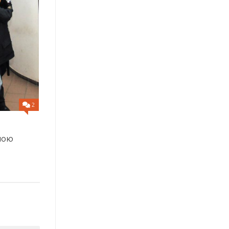
2
ною