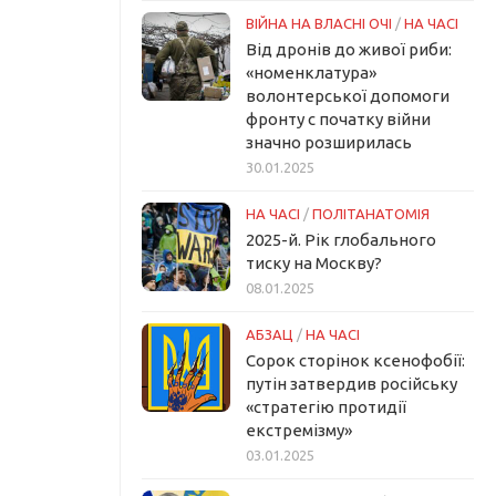
ВІЙНА НА ВЛАСНІ ОЧІ
/
НА ЧАСІ
Від дронів до живої риби:
«номенклатура»
волонтерської допомоги
фронту с початку війни
значно розширилась
30.01.2025
НА ЧАСІ
/
ПОЛІТАНАТОМІЯ
2025-й. Рік глобального
тиску на Москву?
08.01.2025
АБЗАЦ
/
НА ЧАСІ
Сорок сторінок ксенофобії:
путін затвердив російську
«стратегію протидії
екстремізму»
03.01.2025