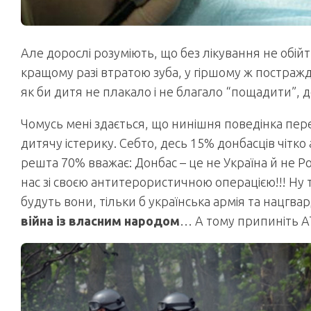
Але дорослі розуміють, що без лікування не обій
кращому разі втратою зуба, у гіршому ж постражда
як би дитя не плакало і не благало “пощадити”, 
Чомусь мені здається, що нинішня поведінка пер
дитячу істерику. Себто, десь 15% донбасців чітко 
решта 70% вважає: Донбас – це не Україна й не Рос
нас зі своєю антитерористичною операцією!!! Ну т
будуть вони, тільки б українська армія та нацгварді
війна із власним народом
… А тому припиніть 