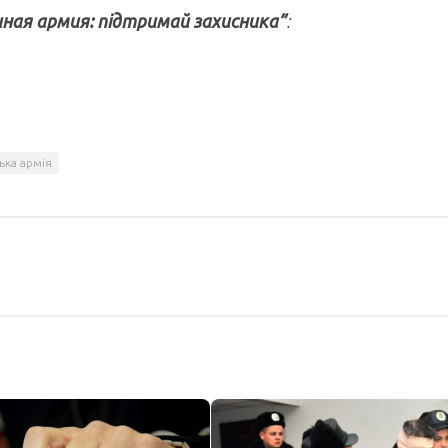
иная армия: підтримай захисника”
:
ька армія