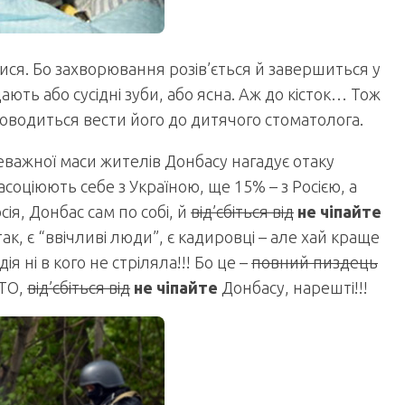
тися. Бо захворювання розів’ється й завершиться у
ють або сусідні зуби, або ясна. Аж до кісток… Тож
доводиться вести його до дитячого стоматолога.
еважної маси жителів Донбасу нагадує отаку
асоціюють себе з Україною, ще 15% – з Росією, а
ія, Донбас сам по собі, й
від’єбіться від
не чіпайте
ак, є “ввічливі люди”, є кадировці – але хай краще
я ні в кого не стріляла!!! Бо це –
повний пиздець
АТО,
від’єбіться від
не чіпайте
Донбасу, нарешті!!!