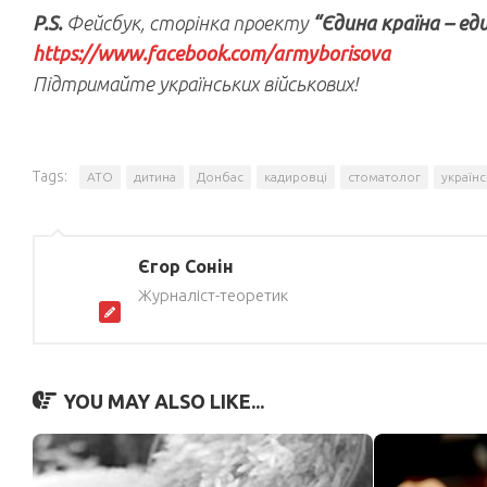
P.S.
Фейсбук, сторінка проекту
“Єдина країна – ед
https://www.facebook.com/armyborisova
Підтримайте українських військових!
Tags:
АТО
дитина
Донбас
кадировці
стоматолог
українс
Єгор Сонін
Журналіст-теоретик
YOU MAY ALSO LIKE...