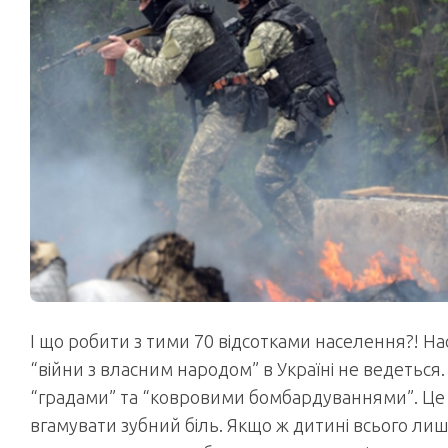
І що робити з тими 70 відсотками населення?! На
“війни з власним народом” в Україні не ведеться. 
“градами” та “ковровими бомбардуваннями”. Це п
вгамувати зубний біль. Якщо ж дитині всього лиш