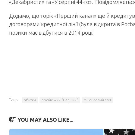
«Декабристи» та «У серпні 44-го». Повідомляється
Додамо, що торік «Перший канал» ще й кредитував
договорами кредитної лінії (була відкрита в Росб
позики має відбутися в 2014 році.
Tags:
збитки
російський "Перший"
фінансовий звіт
YOU MAY ALSO LIKE...