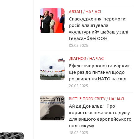
АБЗАЦ
/
НА ЧАСІ
Спаскудження перемоги:
росія влаштувала
«культурний» шабаш у залі
Генасамблеї ООН
08.05.2025
ДІАГНОЗ
/
НА ЧАСІ
Ефект «червоної ганчірки»:
ще раз до питання щодо
розширення НАТО на схід
20.02.2025
ВІСТІ З ТОГО СВІТУ
/
НА ЧАСІ
Ай да Дональд!.. Про
користь освіжаючого душу
для вищого європейського
політикуму
18.02.2025