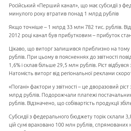
Російський «Перший канал», що має субсидії з ф
минулого року втратив понад 1 млрд рублів
Якщо точніше – 1 млрд 33 млн 782 тис. рублів. Ві
2012 році канал був прибутковим – прибуток стан
Цікаво, що виторг залишився приблизно на тому 
рублів. При цьому в поясненнях до звітності пові
1,6% і склав більше 29,5 млн рублів. Ріст відбув
Натомість виторг від регіональної реклами скоро
«Погані» фактори у звітності – це дворазовий ріст 
млрд рублів. Подорожчали платежі постачальника
рублів. Відзначено, що собівартість продукції збі
Субсидії з федерального бюджету торік склали 3,
цій сумі враховано 100 млн рублів, спрямованих