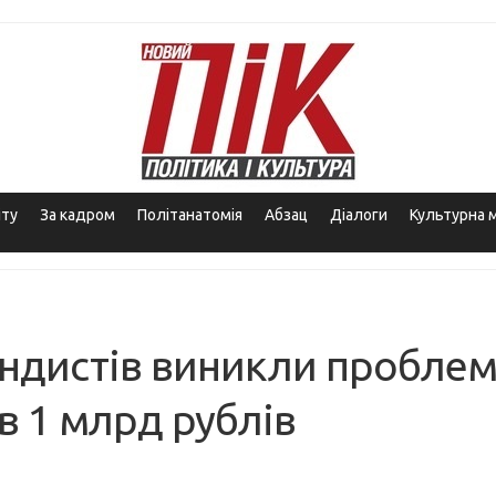
іту
За кадром
Політанатомія
Абзац
Діалоги
Культурна 
андистів виникли проблем
в 1 млрд рублів