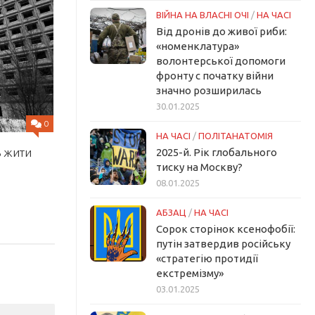
ВІЙНА НА ВЛАСНІ ОЧІ
/
НА ЧАСІ
Від дронів до живої риби:
«номенклатура»
волонтерської допомоги
фронту с початку війни
значно розширилась
30.01.2025
0
НА ЧАСІ
/
ПОЛІТАНАТОМІЯ
ь жити
2025-й. Рік глобального
тиску на Москву?
08.01.2025
АБЗАЦ
/
НА ЧАСІ
Сорок сторінок ксенофобії:
путін затвердив російську
«стратегію протидії
екстремізму»
03.01.2025