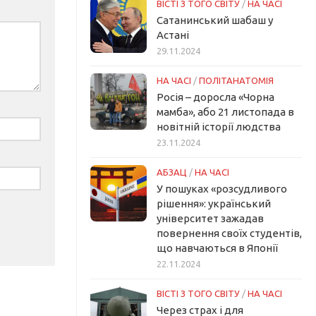
ВІСТІ З ТОГО СВІТУ
/
НА ЧАСІ
Сатанинський шабаш у
Астані
29.11.2024
НА ЧАСІ
/
ПОЛІТАНАТОМІЯ
Росія – доросла «Чорна
мамба», або 21 листопада в
новітній історії людства
23.11.2024
АБЗАЦ
/
НА ЧАСІ
У пошуках «розсудливого
рішення»: український
університет зажадав
повернення своїх студентів,
що навчаються в Японії
22.11.2024
ВІСТІ З ТОГО СВІТУ
/
НА ЧАСІ
Через страх і для