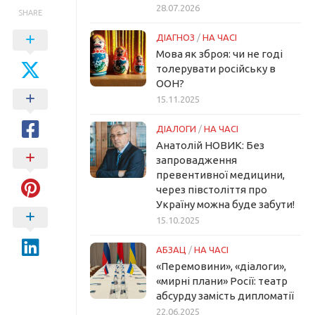
28.07.2026
SHARE
ДІАГНОЗ
/
НА ЧАСІ
Мова як зброя: чи не годі
толерувати російську в
ООН?
15.11.2025
ДІАЛОГИ
/
НА ЧАСІ
Анатолій НОВИК: Без
запровадження
превентивної медицини,
через півстоліття про
Україну можна буде забути!
15.10.2025
АБЗАЦ
/
НА ЧАСІ
«Перемовини», «діалоги»,
«мирні плани» Росії: театр
абсурду замість дипломатії
22.06.2025