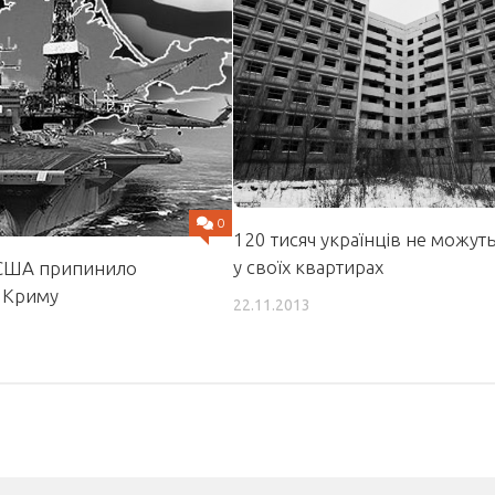
0
120 тисяч українців не можут
у своїх квартирах
 США припинило
 Криму
22.11.2013