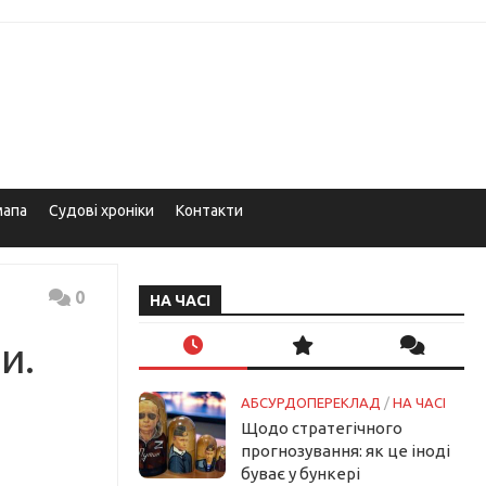
мапа
Судові хроніки
Контакти
0
НА ЧАСІ
и.
АБСУРДОПЕРЕКЛАД
/
НА ЧАСІ
Щодо стратегічного
прогнозування: як це іноді
буває у бункері