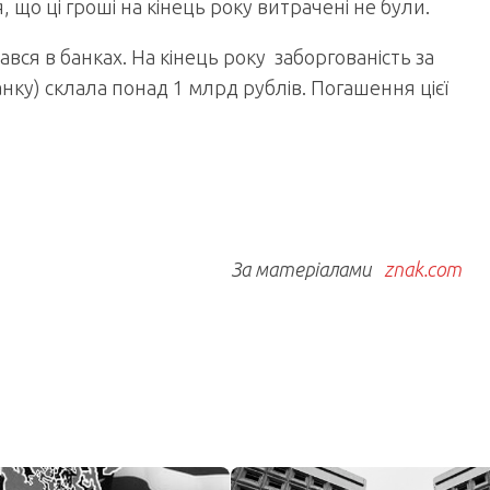
, що ці гроші на кінець року витрачені не були.
ся в банках. На кінець року заборгованість за
анку) склала понад 1 млрд рублів. Погашення цієї
За матеріалами
znak.com