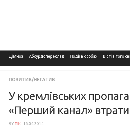
Skip
to
content
Діагноз
Абсурдопереклад
Події в особах
Вісті з того св
ПОЗИТИВ/НЕГАТИВ
У кремлівських пропаг
«Перший канал» втрати
BY
ПІК
· 16.04.2014