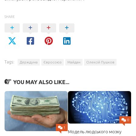
SHARE
Tags:
Держдума
Євросоюз
Майдан
Олексій Пушков
YOU MAY ALSO LIKE...
0
1
Модель людського мозку