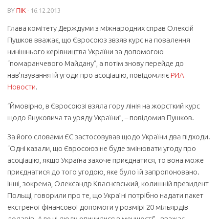
BY
ПІК
· 16.12.2013
Глава комітету Держдуми з міжнародних справ Олексій
Пушков вважає, що Євросоюз звзяв курс на повалення
нинішнього керівництва України за допомогою
“помаранчевого Майдану”, а потім знову перейде до
нав’язування їй угоди про асоціацію, повідомляє
РИА
Новости
.
“Ймовірно, в Євросоюзі взяла гору лінія на жорсткий курс
щодо Януковича та уряду України”, – повідомив Пушков.
За його словами ЄС застосовував щодо України два підходи.
“Одні казали, що Євросоюз не буде змінювати угоду про
асоціацію, якщо Україна захоче приєднатися, то вона може
приєднатися до того угодою, яке було їй запропоновано.
Інші, зокрема, Олександр Кваснєвський, колишній президент
Польщі, говорили про те, що Україні потрібно надати пакет
екстреної фінансової допомоги у розмірі 20 мільярдів
доларів. Але ці люди опинилися в меншості”,- вважає