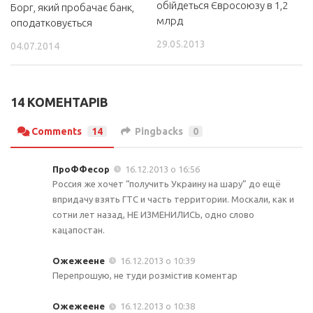
обійдеться Євросоюзу в 1,2
Борг, який пробачає банк,
млрд
оподатковується
29.05.2013
04.07.2014
14 КОМЕНТАРІВ
Comments
14
Pingbacks
0
ПроФФесор
16.12.2013 о 16:56
Россия же хочет “получить Украину на шару” до ещё
впридачу взять ГТС и часть территории. Москали, как и
сотни лет назад, НЕ ИЗМЕНИЛИСЬ, одно слово
кацапостан.
Ожежеене
16.12.2013 о 10:39
Перепрошую, не туди розмістив коментар
Ожежеене
16.12.2013 о 10:38