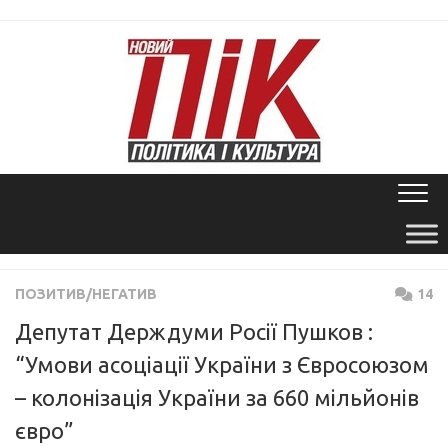
Skip
to
content
ПОЗИТИВ/НЕГАТИВ
14
Депутат Держдуми Росії Пушков :
“Умови асоціації України з Євросоюзом
– колонізація України за 660 мільйонів
євро”