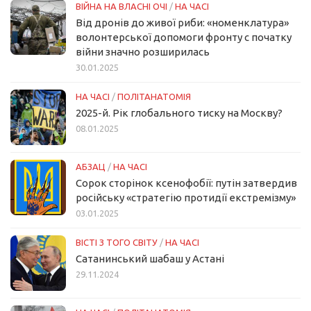
ВІЙНА НА ВЛАСНІ ОЧІ
/
НА ЧАСІ
Від дронів до живої риби: «номенклатура»
волонтерської допомоги фронту с початку
війни значно розширилась
30.01.2025
НА ЧАСІ
/
ПОЛІТАНАТОМІЯ
2025-й. Рік глобального тиску на Москву?
08.01.2025
АБЗАЦ
/
НА ЧАСІ
Сорок сторінок ксенофобії: путін затвердив
російську «стратегію протидії екстремізму»
03.01.2025
ВІСТІ З ТОГО СВІТУ
/
НА ЧАСІ
Сатанинський шабаш у Астані
29.11.2024