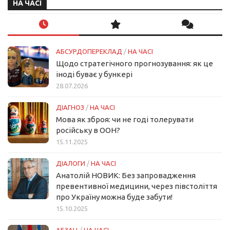
НА ЧАСІ
АБСУРДОПЕРЕКЛАД
/
НА ЧАСІ
Щодо стратегічного прогнозування: як це
іноді буває у бункері
28.07.2026
ДІАГНОЗ
/
НА ЧАСІ
Мова як зброя: чи не годі толерувати
російську в ООН?
15.11.2025
ДІАЛОГИ
/
НА ЧАСІ
Анатолій НОВИК: Без запровадження
превентивної медицини, через півстоліття
про Україну можна буде забути!
15.10.2025
АБЗАЦ
/
НА ЧАСІ