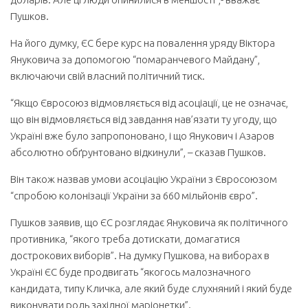
Пушков.
На його думку, ЄС бере курс на повалення уряду Віктора
Януковича за допомогою “помаранчевого Майдану”,
включаючи свій власний політичний тиск.
“Якщо Євросоюз відмовляється від асоціації, це не означає,
що він відмовляється від завдання нав’язати ту угоду, що
Україні вже було запропоновано, і що Янукович і Азаров
абсолютно обґрунтовано відкинули”, – сказав Пушков.
Він також назвав умови асоціацію України з Євросоюзом
“спробою колонізації України за 660 мільйонів євро”.
Пушков заявив, що ЄС розглядає Януковича як політичного
противника, “якого треба дотискати, домагатися
дострокових виборів”. На думку Пушкова, на виборах в
Україні ЄС буде продвигать “якогось малозначного
кандидата, типу Кличка, але який буде слухняний і який буде
виконувати роль західної маріонетки”.