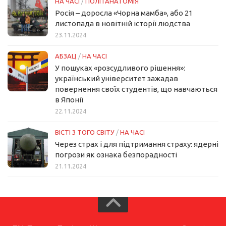
НА ЧАСІ
/
ПОЛІТАНАТОМІЯ
Росія – доросла «Чорна мамба», або 21
листопада в новітній історії людства
23.11.2024
АБЗАЦ
/
НА ЧАСІ
У пошуках «розсудливого рішення»:
український університет зажадав
повернення своїх студентів, що навчаються
в Японії
22.11.2024
ВІСТІ З ТОГО СВІТУ
/
НА ЧАСІ
Через страх і для підтримання страху: ядерні
погрози як ознака безпорадності
21.11.2024