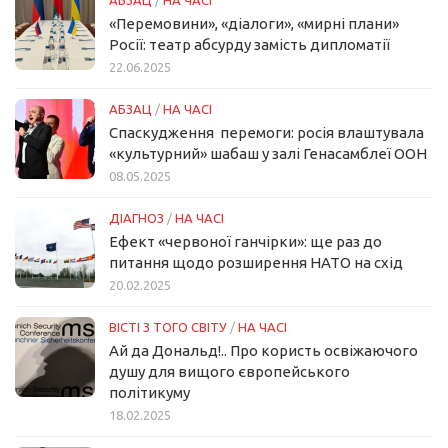
«Перемовини», «діалоги», «мирні плани»
Росії: театр абсурду замість дипломатії
22.06.2025
АБЗАЦ
/
НА ЧАСІ
Спаскудження перемоги: росія влаштувала
«культурний» шабаш у залі Генасамблеї ООН
08.05.2025
ДІАГНОЗ
/
НА ЧАСІ
Ефект «червоної ганчірки»: ще раз до
питання щодо розширення НАТО на схід
20.02.2025
ВІСТІ З ТОГО СВІТУ
/
НА ЧАСІ
Ай да Дональд!.. Про користь освіжаючого
душу для вищого європейського
політикуму
18.02.2025