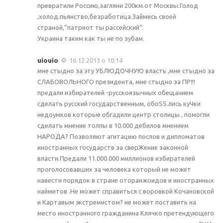
превратили Россию,загляни 200км.от Москвы.Голод
,холод.пьянство,безработица.Займись своей
страной,”патриот ты рассейский”.
Украина таким как ты не по зубам.
uiouio
16.12.2013 о 10:14
мне стыдно за эту УБЛЮДОЧНУЮ власть ,мне стыдно за
СЛАБОВОЛЬНОГО президента, мне стыдно за ПР!!!
предали избирателей -русскоязычных обещанием
сделать русский государственным, обоSS.лись куЧки
недоумков которые обгадили центр столицы , помогли
сделать мнение толпы в 10.000 дебилов мнением
НАРОДА? Позволяют агитацию послов и дипломатов
иностранных государств за сверЖение законной
власти.Предали 11.000.000 миллионов избирателей
проголосовавших за человека который не может
навести порядок в стране оторанжоидов и иностранных
наймитов .Не может справиться с воровкой Кочановской
и Картавым экстремистом? не может поставить на
место иностранного гражданина Клячко претендующего