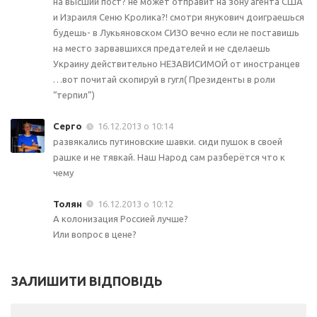
на высший пост? не может отправит на зону агента США
и Израиля Сеню Кролика?! смотри янукович доиграешься
будешь- в Лукьяновском СИЗО вечно если не поставишь
на место зарвавшихся предателей и не сделаешь
Украину действительно НЕЗАВИСИМОЙ от иностранцев
…вот почитай скопируй в гугл( Президенты в роли
“терпил”)
Серго
16.12.2013 о 10:14
развякались путиновские шавки. сиди пушок в своей
рашке и не тявкай. Наш Народ сам разберётся что к
чему
Толян
16.12.2013 о 10:12
А колонизация Россией лучше?
Или вопрос в цене?
ЗАЛИШИТИ ВІДПОВІДЬ