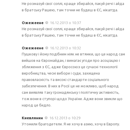
Не розмазуй свої соплі, краще збирайся, пакуй речі і айда
в братську Рашею, там точни не будеш в ЄС, нікаггда.
Ожежеене
16.12.2013 о 10:37
Не розмазуй свої соплі, краще збирайся, пакуй речі і айда
в братську Рашею, там точни не будеш в ЄС, нікаггда.
Ожежеене
16.12.2013 о 10:32
Пушкову і йому подібним ніяк не втямки, що це народ сам
вийшов на Євромайдан, і вимагає угоди про асоціацію і
зближення з ЄС, адже Євросоюз це сучасні технології
виробництва, чесні вибори і суди, захищена
правовласність та високі стандарти соціального
забезпечення. В них в Росії це не можливо, щоб народ
сам виявляв таку громадянську і політичну активність,
тож вони в ступорі щодо України. Адже вони звикли що
народ це бидло.
Киевлянин
16.12.2013 о 10:29
Утомили брагодетели. Я не хочу в азию, хочу в Европу.