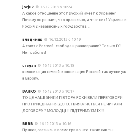
jorjuk
16.12.2013 о 10:24
А какое отношение этот русский имеет к Украине?
Почему он решает, что правильно, а что- нет? Украина и
Россия 2 независимых государства…
владимир
16.12.2013 о 10:19
А союз с Россией -свобода и равноправие? Только ЕС!
Нет рабству!
uragan
16.12.2013 о 10:18
колонизация семьей, колонизация Россией,так лучше уж
в Европу.
ВАНКО
16.12.2013 о 10:17
ТО ЦЕ НАШІ БИЧКИ ПІВТОРА РОКИ ВЕЛИ ПЕРЕГОВОРИ
ПРО ПРИЄДНАННЯ ДО ЄС І ВИЯВЛЯЄТЬСЯ НЕ ЧИТАЛИ
ДОГОВОРУ ? МОЛОДЦІ !!! ПІДТРИМУЄМ ЇХ !!!
ВВВВ
16.12.2013 о 10:16
Пушков,оглянись и посмотри во что такие как ты