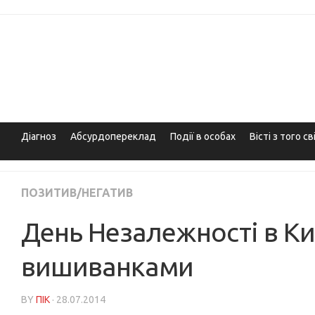
Skip
to
content
Діагноз
Абсурдопереклад
Події в особах
Вісті з того св
ПОЗИТИВ/НЕГАТИВ
День Незалежності в Киє
вишиванками
BY
ПІК
· 28.07.2014