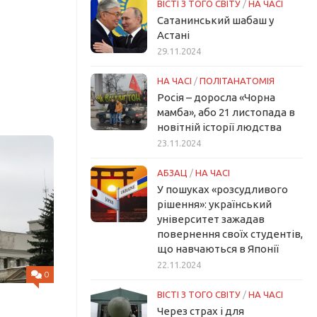
ВІСТІ З ТОГО СВІТУ
/
НА ЧАСІ
Сатанинський шабаш у
Астані
29.11.2024
НА ЧАСІ
/
ПОЛІТАНАТОМІЯ
Росія – доросла «Чорна
мамба», або 21 листопада в
новітній історії людства
23.11.2024
АБЗАЦ
/
НА ЧАСІ
У пошуках «розсудливого
рішення»: український
університет зажадав
повернення своїх студентів,
що навчаються в Японії
22.11.2024
0
ВІСТІ З ТОГО СВІТУ
/
НА ЧАСІ
Через страх і для