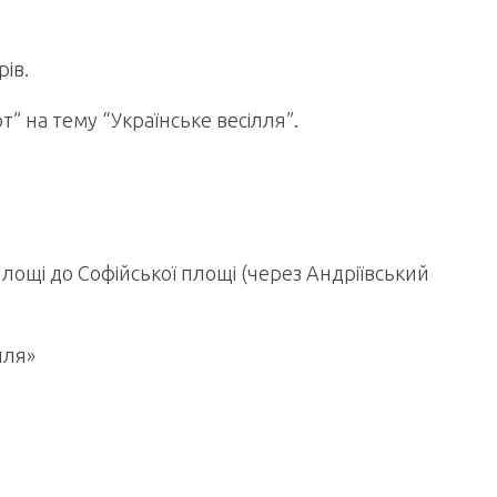
ів.
” на тему “Українське весілля”.
площі до Софійської площі (через Андріївський
лля»