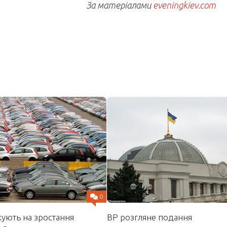
За матеріалами
eveningkiev.com
0
кують на зростання
ВР розгляне подання