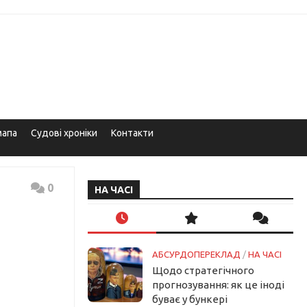
мапа
Судові хроніки
Контакти
0
НА ЧАСІ
АБСУРДОПЕРЕКЛАД
/
НА ЧАСІ
Щодо стратегічного
прогнозування: як це іноді
буває у бункері