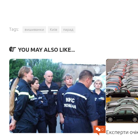
Tags:
вишиванки
Київ
парад
YOU MAY ALSO LIKE...
0
Експерти очі