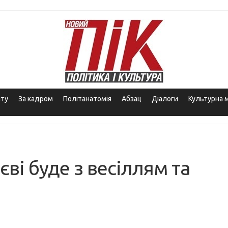
іту
За кадром
Політанатомія
Абзац
Діалоги
Культурна 
ві буде з весіллям та