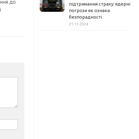
ння до
підтримання страху: ядерні
і
погрози як ознака
безпорадності
21.11.2024