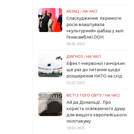
АБЗАЦ
/
НА ЧАСІ
Спаскудження перемоги:
росія влаштувала
«культурний» шабаш у залі
Генасамблеї ООН
08.05.2025
ДІАГНОЗ
/
НА ЧАСІ
Ефект «червоної ганчірки»:
ще раз до питання щодо
розширення НАТО на схід
20.02.2025
ВІСТІ З ТОГО СВІТУ
/
НА ЧАСІ
Ай да Дональд!.. Про
користь освіжаючого душу
для вищого європейського
політикуму
18.02.2025