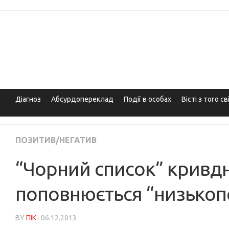
Skip
to
content
Діагноз
Абсурдопереклад
Події в особах
Вісті з того св
ПОЗИТИВ/НЕГАТИВ
“Чорний список” кривд
поповнюється “низько
BY
ПІК
· 06.12.2013