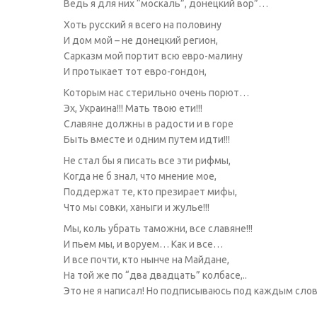
Ведь я для них “москаль”, донецкий вор”…
Хоть русский я всего на половину
И дом мой – не донецкий регион,
Сарказм мой портит всю евро-малину
И протыкает тот евро-гондон,
Которым нас стерильно очень порют…
Эх, Украина!!! Мать твою ети!!!
Славяне должны в радости и в горе
Быть вместе и одним путем идти!!!
Не стал бы я писать все эти рифмы,
Когда не б знал, что мнение мое,
Поддержат те, кто презирает мифы,
Что мы совки, ханыги и жулье!!!
Мы, коль убрать таможни, все славяне!!!
И пьем мы, и воруем… Как и все…
И все почти, кто нынче на Майдане,
На той же по “два двадцать” колбасе,..
Это не я написал! Но подписываюсь под каждым сло