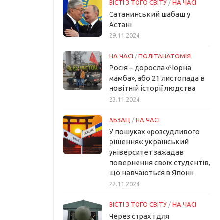
ВІСТІ З ТОГО СВІТУ
/
НА ЧАСІ
Сатанинський шабаш у
Астані
29.11.2024
НА ЧАСІ
/
ПОЛІТАНАТОМІЯ
Росія – доросла «Чорна
мамба», або 21 листопада в
новітній історії людства
23.11.2024
АБЗАЦ
/
НА ЧАСІ
У пошуках «розсудливого
рішення»: український
університет зажадав
повернення своїх студентів,
що навчаються в Японії
22.11.2024
ВІСТІ З ТОГО СВІТУ
/
НА ЧАСІ
Через страх і для