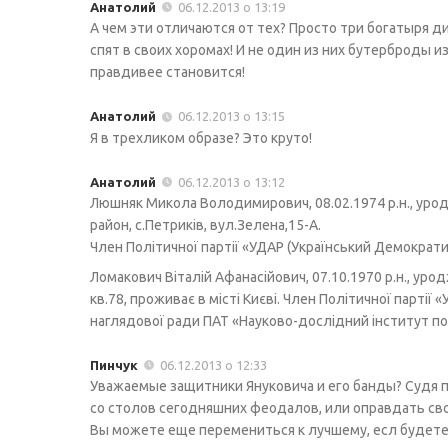
Анатолий
06.12.2013 о 13:19
А чем эти отличаются от тех? Просто три богатыря дик
спят в своих хоромах! И не один из них бутерброды 
правдивее становится!
Анатолий
06.12.2013 о 13:15
Я в трехликом образе? Это круто!
Анатолий
06.12.2013 о 13:12
Люшняк Микола Володимирович, 08.02.1974 р.н., урод
район, с.Петриків, вул.Зелена,15-А.
Член Політичної партії «УДАР (Український Демократи
Ломакович Віталій Афанасійович, 07.10.1970 р.н., уро
кв.78, проживає в місті Києві. Член Політичної парті
наглядової ради ПАТ «Науково-дослідний інститут п
Пинчук
06.12.2013 о 12:33
Уважаемые защитники Януковича и его банды? Судя 
со столов сегодняшних феодалов, или оправдать свою
Вы можете еще перемениться к лучшему, есл будете 