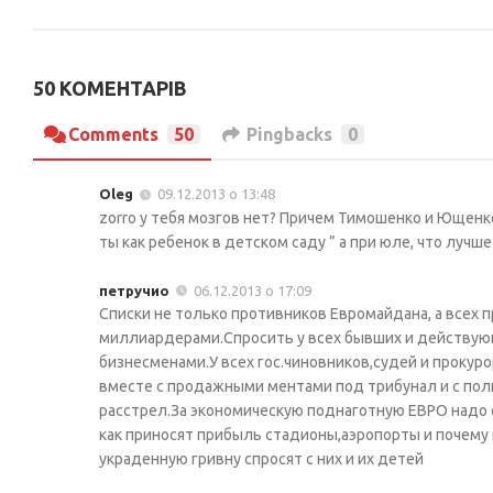
50 КОМЕНТАРІВ
Comments
50
Pingbacks
0
Oleg
09.12.2013 о 13:48
zorro у тебя мозгов нет? Причем Тимошенко и Ющенко
ты как ребенок в детском саду ” а при юле, что луч
петручио
06.12.2013 о 17:09
Списки не только противников Евромайдана, а всех 
миллиардерами.Спросить у всех бывших и действующ
бизнесменами.У всех гос.чиновников,судей и прокур
вместе с продажными ментами под трибунал и с полн
расстрел.За экономическую поднаготную ЕВРО надо с
как приносят прибыль стадионы,аэропорты и почему 
украденную гривну спросят с них и их детей