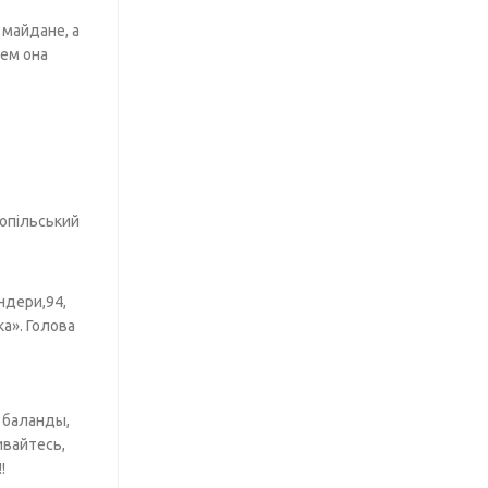
 майдане, а
тем она
нопільський
ндери,94,
ка». Голова
 баланды,
ивайтесь,
!