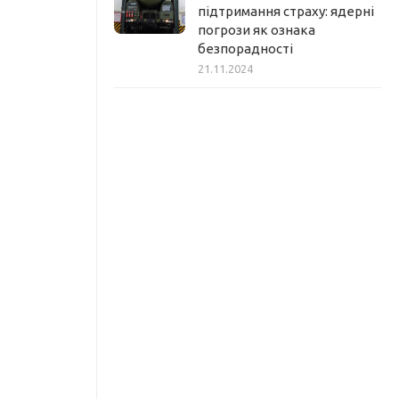
підтримання страху: ядерні
погрози як ознака
безпорадності
21.11.2024