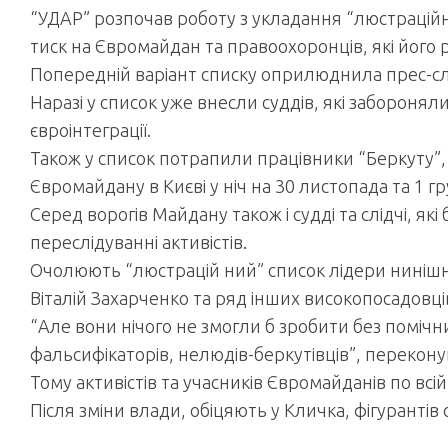
“УДАР” розпочав роботу з укладання “люстраційн
тиск на Євромайдан та правоохоронців, які його 
Попередній варіант списку оприлюднила прес-сл
Наразі у список уже внесли суддів, які забороня
євроінтеграції.
Також у список потрапили працівники “Беркуту”, 
Євромайдану в Києві у ніч на 30 листопада та 1 г
Серед ворогів Майдану також і судді та слідчі, я
переслідуванні активістів.
Очолюють “люстрацій ний” список лідери нинішн
Віталій Захарченко та ряд інших високопосадовці
“Але вони нічого не змогли б зробити без помічн
фальсифікаторів, нелюдів-беркутівців”, переконую
Тому активістів та учасників Євромайданів по всі
Після зміни влади, обіцяють у Кличка, фігурантів