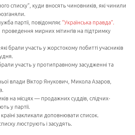
ого списку”, куди вносять чиновників, які чинили
розганяли.
ужба партії, повідомляє
“Українська правда”.
ли проведення мирних мітингів на підтримку
які брали участь у жорстокому побитті учасників
рудня.
кі брали участь у протиправному засудженні та
ьої влади Віктор Янукович, Микола Азаров,
в.
иків на місцях — продажних суддів, слідчих-
ть у партії.
й країні закликали доповнювати список.
 списку люструють і засудять.