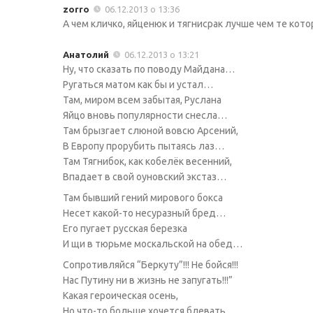
zorro
06.12.2013 о 13:36
А чем кличко, яйценюк и тягнисрак лучше чем те кот
Анатолий
06.12.2013 о 13:21
Ну, что сказать по поводу Майдана…
Ругаться матом как бы и устал…
Там, миром всем забытая, Руслана
Яйцо вновь популярности снесла…
Там брызгает слюной вовсю Арсений,
В Европу прорубить пытаясь лаз…
Там Тягнибок, как кобелёк весенний,
Впадает в свой оуновский экстаз…
Там бывший гений мирового бокса
Несет какой-то несуразный бред…
Его пугает русская березка
И щи в тюрьме москальской на обед…
Сопротивляйся “Беркуту”!!! Не бойся!!!
Нас Путину ни в жизнь не запугать!!!”
Какая героическая осень,
Но что-то больше хочется блевать…