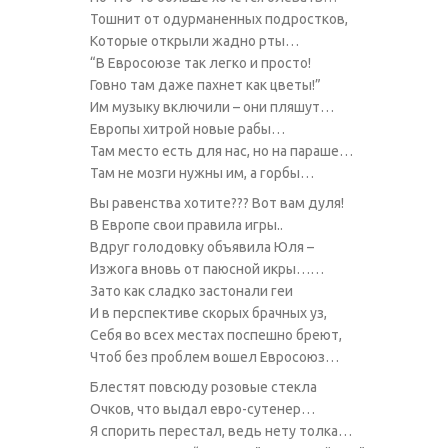
Тошнит от одурманенных подростков,
Которые открыли жадно рты…
“В Евросоюзе так легко и просто!
Говно там даже пахнет как цветы!”
Им музыку включили – они пляшут…
Европы хитрой новые рабы…
Там место есть для нас, но на параше…
Там не мозги нужны им, а горбы…
Вы равенства хотите??? Вот вам дуля!
В Европе свои правила игры..
Вдруг голодовку объявила Юля –
Изжога вновь от паюсной икры……
Зато как сладко застонали геи
И в перспективе скорых брачных уз,
Себя во всех местах поспешно бреют,
Чтоб без проблем вошел Евросоюз…
Блестят повсюду розовые стекла
Очков, что выдал евро-сутенер…
Я спорить перестал, ведь нету толка…