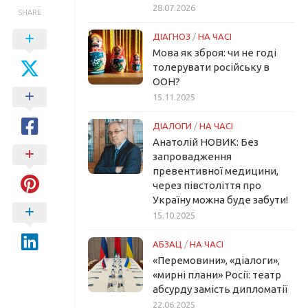
28.07.2026
SHARE
ДІАГНОЗ
/
НА ЧАСІ
Мова як зброя: чи не годі
толерувати російську в
ООН?
15.11.2025
ДІАЛОГИ
/
НА ЧАСІ
Анатолій НОВИК: Без
запровадження
превентивної медицини,
через півстоліття про
Україну можна буде забути!
15.10.2025
АБЗАЦ
/
НА ЧАСІ
«Перемовини», «діалоги»,
«мирні плани» Росії: театр
абсурду замість дипломатії
22.06.2025