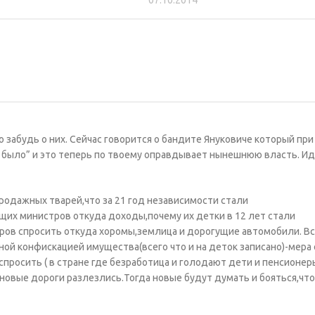
07.10.2014
 забудь о них. Сейчас говорится о бандите Януковиче который при 
ше было” и это теперь по твоему оправдывает нынешнюю власть. Иди
продажных тварей,что за 21 год независимости стали
их министров откуда доходы,почему их детки в 12 лет стали
оров спросить откуда хоромы,землица и дорогущие автомобили. Вс
ой конфискацией имущества(всего что и на деток записано)-мера
просить ( в стране где безработица и голодают дети и пенсионер
новые дороги разлезлись.Тогда новые будут думать и бояться,чт