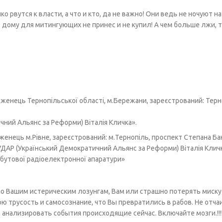
о рвутся к власти, а что и кто, да не важно! Они ведь не ночуют на
из дому для митингующих не принес и не купил! А чем больше лжи, 
женець Тернопільської області, м.Бережани, зареєстрований: Тер
чний Альянс за Реформи) Віталія Кличка».
дженець м.Рівне, зареєстрований: м.Тернопіль, проспект Степана Ба
ї «УДАР (Український Демократичний Альянс за Реформи) Віталія Клич
обутової радіоелектронної апаратури»
по Вашим истерическим лозунгам, Вам или страшно потерять миску
 трусость и самосознание, что Вы превратились в рабов. Не отча
анализировать события происходящие сейчас. Включайте мозги.!!!!