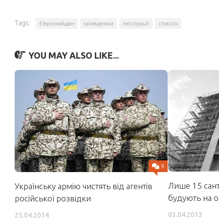
Tags:
Євромайдан
кривдники
люстрації
список
YOU MAY ALSO LIKE...
9
Лише 15 сант
Українську армію чистять від агентів
будують на о
російської розвідки
03.04.2013
25.04.2014