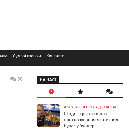
мапа
Судові хроніки
Контакти
50
НА ЧАСІ
АБСУРДОПЕРЕКЛАД
/
НА ЧАСІ
Щодо стратегічного
прогнозування: як це іноді
буває у бункері