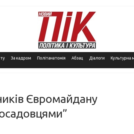
іту
За кадром
Політанатомія
Абзац
Діалоги
Культурна 
ників Євромайдану
посадовцями”