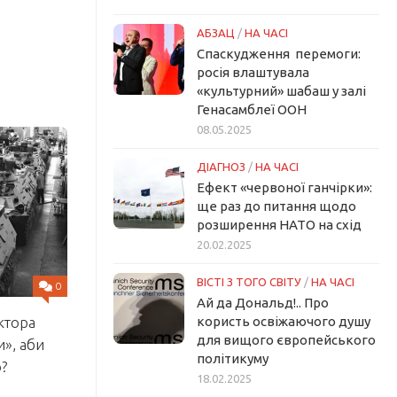
АБЗАЦ
/
НА ЧАСІ
Спаскудження перемоги:
росія влаштувала
«культурний» шабаш у залі
Генасамблеї ООН
08.05.2025
ДІАГНОЗ
/
НА ЧАСІ
Ефект «червоної ганчірки»:
ще раз до питання щодо
розширення НАТО на схід
20.02.2025
ВІСТІ З ТОГО СВІТУ
/
НА ЧАСІ
0
Ай да Дональд!.. Про
користь освіжаючого душу
ктора
для вищого європейського
и», аби
політикуму
?
18.02.2025