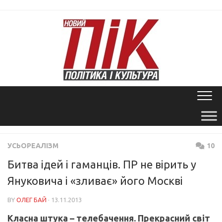
Skip
to
content
УСЬОРЕАЛІЗМ
10
Битва ідей і гаманців. ПР не вірить у
Януковича і «зливає» його Москві
BY
ОЛЕГ БАЙ
· 13.11.2013
Класна штука – телебачення. Прекрасний світ