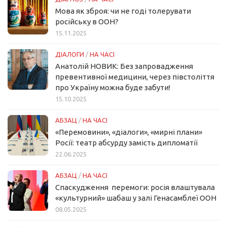
Мова як зброя: чи не годі толерувати
російську в ООН?
15.11.2025
ДІАЛОГИ
/
НА ЧАСІ
Анатолій НОВИК: Без запровадження
превентивної медицини, через півстоліття
про Україну можна буде забути!
15.10.2025
АБЗАЦ
/
НА ЧАСІ
«Перемовини», «діалоги», «мирні плани»
Росії: театр абсурду замість дипломатії
22.06.2025
АБЗАЦ
/
НА ЧАСІ
Спаскудження перемоги: росія влаштувала
«культурний» шабаш у залі Генасамблеї ООН
08.05.2025