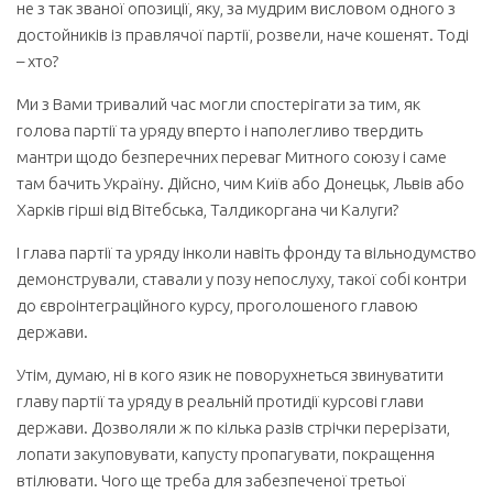
не з так званої опозиції, яку, за мудрим висловом одного з
достойників із правлячої партії, розвели, наче кошенят. Тоді
– хто?
Ми з Вами тривалий час могли спостерігати за тим, як
голова партії та уряду вперто і наполегливо твердить
мантри щодо безперечних переваг Митного союзу і саме
там бачить Україну. Дійсно, чим Київ або Донецьк, Львів або
Харків гірші від Вітебська, Талдикоргана чи Калуги?
І глава партії та уряду інколи навіть фронду та вільнодумство
демонстрували, ставали у позу непослуху, такої собі контри
до євроінтеграційного курсу, проголошеного главою
держави.
Утім, думаю, ні в кого язик не поворухнеться звинуватити
главу партії та уряду в реальній протидії курсові глави
держави. Дозволяли ж по кілька разів стрічки перерізати,
лопати закуповувати, капусту пропагувати, покращення
втілювати. Чого ще треба для забезпеченої третьої