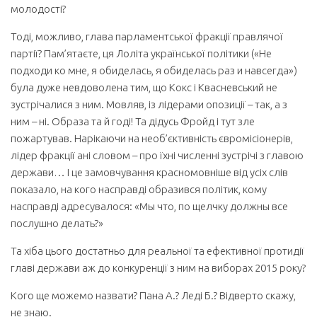
молодості?
Тоді, можливо, глава парламентської фракції правлячої
партії? Пам’ятаєте, ця Лоліта української політики («Не
подходи ко мне, я обиделась, я обиделась раз и навсегда»)
була дуже невдоволена тим, що Кокс і Квасневський не
зустрічалися з ним. Мовляв, із лідерами опозиції – так, а з
ним – ні. Образа та й годі! Та дідусь Фройд і тут зле
пожартував. Нарікаючи на необ’єктивність євромісіонерів,
лідер фракції ані словом – про їхні численні зустрічі з главою
держави… І це замовчування красномовніше від усіх слів
показало, на кого насправді образився політик, кому
насправді адресувалося: «Мы что, по щелчку должны все
послушно делать?»
Та хіба цього достатньо для реальної та ефективної протидії
главі держави аж до конкуренції з ним на виборах 2015 року?
Кого ще можемо назвати? Пана А.? Леді Б.? Відверто скажу,
не знаю.