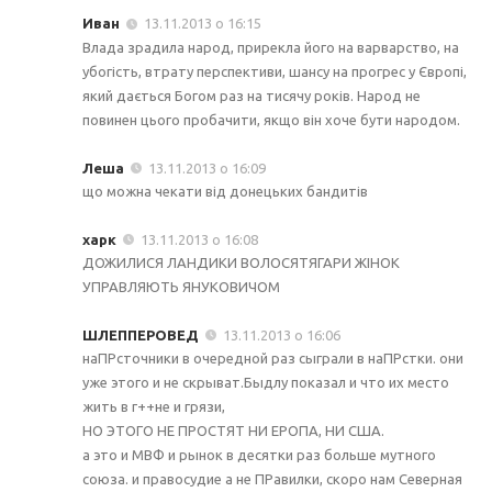
Иван
13.11.2013 о 16:15
Влада зрадила народ, прирекла його на варварство, на
убогість, втрату перспективи, шансу на прогрес у Європі,
який дається Богом раз на тисячу років. Народ не
повинен цього пробачити, якщо він хоче бути народом.
Леша
13.11.2013 о 16:09
що можна чекати від донецьких бандитів
харк
13.11.2013 о 16:08
ДОЖИЛИСЯ ЛАНДИКИ ВОЛОСЯТЯГАРИ ЖІНОК
УПРАВЛЯЮТЬ ЯНУКОВИЧОМ
ШЛЕППЕРОВЕД
13.11.2013 о 16:06
наПРсточники в очередной раз сыграли в наПРстки. они
уже этого и не скрыват.Быдлу показал и что их место
жить в г++не и грязи,
НО ЭТОГО НЕ ПРОСТЯТ НИ ЕРОПА, НИ США.
а это и МВФ и рынок в десятки раз больше мутного
союза. и правосудие а не ПРавилки, скоро нам Северная