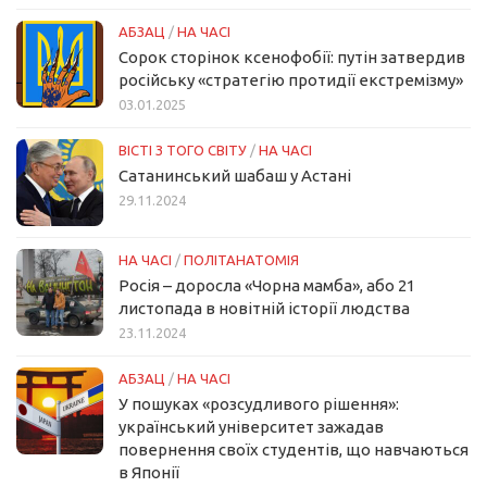
АБЗАЦ
/
НА ЧАСІ
Сорок сторінок ксенофобії: путін затвердив
російську «стратегію протидії екстремізму»
03.01.2025
ВІСТІ З ТОГО СВІТУ
/
НА ЧАСІ
Сатанинський шабаш у Астані
29.11.2024
НА ЧАСІ
/
ПОЛІТАНАТОМІЯ
Росія – доросла «Чорна мамба», або 21
листопада в новітній історії людства
23.11.2024
АБЗАЦ
/
НА ЧАСІ
У пошуках «розсудливого рішення»:
український університет зажадав
повернення своїх студентів, що навчаються
в Японії