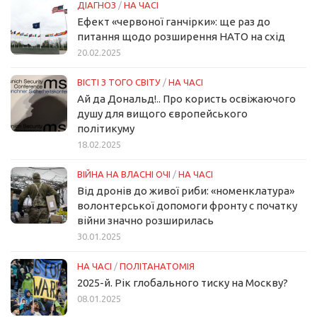
ДІАГНОЗ
/
НА ЧАСІ
Ефект «червоної ганчірки»: ще раз до
питання щодо розширення НАТО на схід
20.02.2025
ВІСТІ З ТОГО СВІТУ
/
НА ЧАСІ
Ай да Дональд!.. Про користь освіжаючого
душу для вищого європейського
політикуму
18.02.2025
ВІЙНА НА ВЛАСНІ ОЧІ
/
НА ЧАСІ
Від дронів до живої риби: «номенклатура»
волонтерської допомоги фронту с початку
війни значно розширилась
30.01.2025
НА ЧАСІ
/
ПОЛІТАНАТОМІЯ
2025-й. Рік глобального тиску на Москву?
08.01.2025