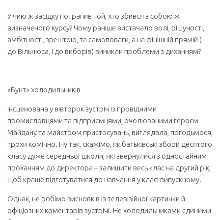
У чию ж засідку потрапив той, хто збився з собою ж
визначеного курсу? Чому раніше вистачало волі, рішучості,
амбітності, зрештою, та самоповаги, а на фінішній прямій (і
до Вільнюса, і до виборів) виникли проблеми з диханням?
«Бунт» холодильників
Інсценована у вівторок зустріч із провідними
промисловцями та підприємцями, очолюваними героєм
Майдану та майстром пристосувань, виглядала, погодьмося,
трохи комічно. Ну так, скажімо, як батьківські збори десятого
класу дуже середньої школи, які звернулися з одностайним
проханням до директора – залишити весь клас на другий рік,
щоб краще підготуватися до навчання у класі випускному.
Однак, не робімо висновків із телевізійної картинки й
офіціозних коментарів зустрічі. Не холодильниками єдиними