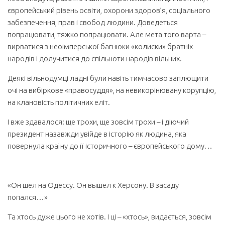
європейський рівень освіти, охорони здоров’я, соціального
забезпечення, прав і свобод людини. Доведеться
попрацювати, тяжко попрацювати. Але мета того варта –
вирватися з неоімперської багнюки «колиски» братніх
народів і долучитися до спільноти народів вільних.
Деякі вільнодумці ладні були навіть тимчасово заплющити
очі на вибіркове «правосуддя», на невикорінювану корупцію,
на клановість політичних еліт.
І вже здавалося: ще трохи, ще зовсім трохи – і діючий
президент назавжди увійде в історію як людина, яка
повернула країну до її історичного – європейського дому…
«Он шел на Одессу. Он вышел к Херсону. В засаду
попался…»
Та хтось дуже цього не хотів. І ці – «хтось», видається, зовсім