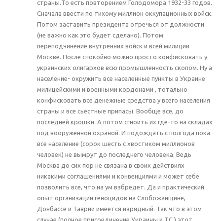
страны.То есть повторением Голодомора 1932-33 годов.
Сначала ввести по тихому миллион оккупационных войск.
Потом заставить президента отречься от должности
(не важно как это будет сделано). Потом
переподчинение внутренних войск и всей милиции
Москве. После спокойно можно просто конфисковать у
украинских олигархов всю промышленность скопом. Ну а
население- окружить все населенные пункты в Украине
милицейскими и военными кордонами , тотально
конфисковать все денежные средства у всего населения
страны и все сьестные припасы. Вообще все, до
последней крошки. А потом сгноить их где-то на складах
под вооруженной охраной. И подождать с полгода пока
все население (сорок шесть с хвостиком миллионов
человек) не вымрут до последнего человека. Ведь
Москва до сих пор не связана в своих действиях
никакими соглашениями и конвенциями и может себе
позволить все, что на ум взбредет. Да и практический
опыт организации геноцидов на Слобожанщине,
Донбассе и Таврии имеется изрядный. Так что в этом
случае (полное присоединение Украины к ТС ) этот