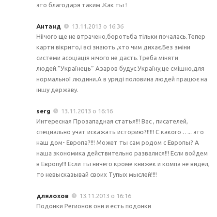
это благодаря таким .Как ты !
Антанд
13.11.2013 о 16:36
Ніічого ще не втрачено,боротьба тільки почалась.Тепер
карти вікрито,і всі знають ,хто чим дихає.Без зміни
системи асоціація нічого не дасть.Треба міняти
людей.”Українець” Азаров будує Україну,це смішно,для
нормальної людини.А в уряді половина людей працює на
іншу державу.
serg
13.11.2013 о 16:16
Интересная Прозападная статья!!! Вас , писателей,
специально учат искажать историю?!!!!! С какого ….. это
наш дом- Европа?!!! Может ты сам родом c Европы? А
наша экономика действительно развалися!!! Если войдем
в Европу!!! Если ты ничего кроме книжек и компа не видел,
то невысказывай своих Тупых мыслей!!!!
длялохов
13.11.2013 о 16:16
Подонки Регионов они и есть подонки