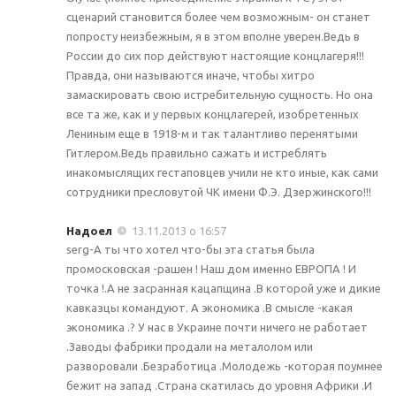
сценарий становится более чем возможным- он станет
попросту неизбежным, я в этом вполне уверен.Ведь в
России до сих пор действуют настоящие концлагеря!!!
Правда, они называются иначе, чтобы хитро
замаскировать свою истребительную сущность. Но она
все та же, как и у первых концлагерей, изобретенных
Лениным еще в 1918-м и так талантливо перенятыми
Гитлером.Ведь правильно сажать и истреблять
инакомыслящих гестаповцев учили не кто иные, как сами
сотрудники пресловутой ЧК имени Ф.Э. Дзержинского!!!
Надоел
13.11.2013 о 16:57
serg-А ты что хотел что-бы эта статья была
промосковская -рашен ! Наш дом именно ЕВРОПА ! И
точка !.А не засранная кацапщина .В которой уже и дикие
кавказцы командуют. А экономика .В смысле -какая
экономика .? У нас в Украине почти ничего не работает
.Заводы фабрики продали на металолом или
разворовали .Безработица .Молодежь -которая поумнее
бежит на запад .Страна скатилась до уровня Африки .И