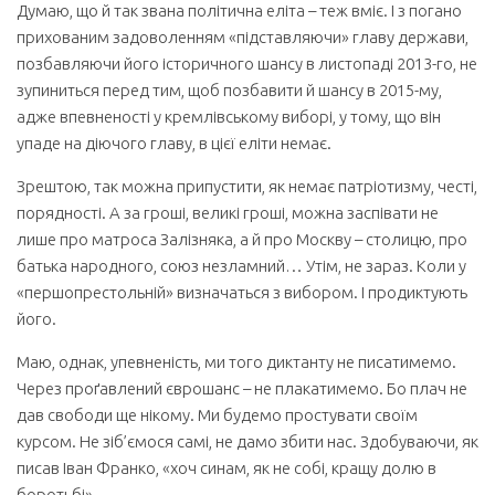
Думаю, що й так звана політична еліта – теж вміє. І з погано
прихованим задоволенням «підставляючи» главу держави,
позбавляючи його історичного шансу в листопаді 2013-го, не
зупиниться перед тим, щоб позбавити й шансу в 2015-му,
адже впевненості у кремлівському виборі, у тому, що він
упаде на діючого главу, в цієї еліти немає.
Зрештою, так можна припустити, як немає патріотизму, честі,
порядності. А за гроші, великі гроші, можна заспівати не
лише про матроса Залізняка, а й про Москву – столицю, про
батька народного, союз незламний… Утім, не зараз. Коли у
«першопрестольній» визначаться з вибором. І продиктують
його.
Маю, однак, упевненість, ми того диктанту не писатимемо.
Через проґавлений єврошанс – не плакатимемо. Бо плач не
дав свободи ще нікому. Ми будемо простувати своїм
курсом. Не зіб’ємося самі, не дамо збити нас. Здобуваючи, як
писав Іван Франко, «хоч синам, як не собі, кращу долю в
боротьбі».