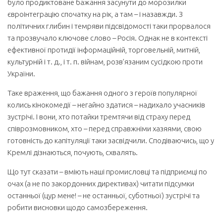
було продиктоване бажання засунути до морозилки
євроінтеграцію спочатку на рік, а там – і назавжди. З
політичних глибин і темряви підсвідомості таки прорвалося
та прозвучало ключове слово – Росія. Однак не в контексті
ефективної протидії інформаційній, торговельній, митній,
культурній і т. д., і т. п. війнам, розв’язаним сусідкою проти
України.
Таке враження, що бажання одного з героїв популярної
колись кінокомедії – негайно здатися – надихало учасників
зустрічі. І вони, хто потайки тремтячи від страху перед
співрозмовником, хто – перед справжніми хазяями, свою
готовність до капітуляції таки засвідчили. Сподіваючись, що у
Кремлі дізнаються, почують, схвалять.
Що тут сказати – вміють наші промисловці та підприємці по
очах (а не по закордонних директивах) читати підсумки
останньої (цур мене! – не останньої, суботньої) зустрічі та
робити висновки щодо самозбереження.