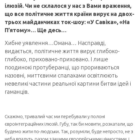
ілюзій. Чи не склалося у нас з Вами враження,
що все політичне життя країни вирує на двох-
трьох майданчиках ток-шоу: «У Савіка», «На
П’ятому»… Ще десь…
Хибне уявлення…Омана… Насправді,
видається, політичне життя вирує глибоко-
глибоко, приховано-приховано. І лише
поодинокі протуберанці, що прориваються
назовні, миттєвими спалахами освітлюють
невеликі частини реальної картини битви ідей і
гаманців.
Скажімо, тривалий час ми перебували у полоні
євроінтеграційних ілюзій. Губу, так би мовити, розкатали, що
будемо жити по-людськи. Так, розуміли, буде непросто, не з
неба впадуть, разом з іншими європейськими цінностями, і