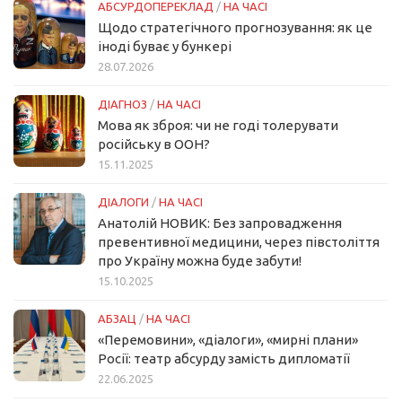
АБСУРДОПЕРЕКЛАД
/
НА ЧАСІ
Щодо стратегічного прогнозування: як це
іноді буває у бункері
28.07.2026
ДІАГНОЗ
/
НА ЧАСІ
Мова як зброя: чи не годі толерувати
російську в ООН?
15.11.2025
ДІАЛОГИ
/
НА ЧАСІ
Анатолій НОВИК: Без запровадження
превентивної медицини, через півстоліття
про Україну можна буде забути!
15.10.2025
АБЗАЦ
/
НА ЧАСІ
«Перемовини», «діалоги», «мирні плани»
Росії: театр абсурду замість дипломатії
22.06.2025