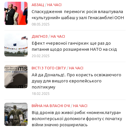
АБЗАЦ
/
НА ЧАСІ
Спаскудження перемоги: росія влаштувала
«культурний» шабаш у залі Генасамблеї ООН
08.05.2025
ДІАГНОЗ
/
НА ЧАСІ
Ефект «червоної ганчірки»: ще раз до
питання щодо розширення НАТО на схід
20.02.2025
ВІСТІ З ТОГО СВІТУ
/
НА ЧАСІ
Ай да Дональд!.. Про користь освіжаючого
душу для вищого європейського
політикуму
18.02.2025
ВІЙНА НА ВЛАСНІ ОЧІ
/
НА ЧАСІ
Від дронів до живої риби: «номенклатура»
волонтерської допомоги фронту с початку
війни значно розширилась