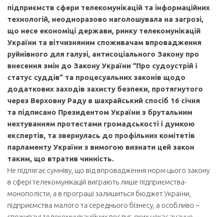
підприємств сфери телекомунікацій та інформаційних
технологій, неодноразово наголошувала на загрозі,
що несе економіці держави, ринку телекомунікацій
України та вітчизняним споживачам впровадження
руйнівного для галузі, антисоціального Закону про
внесення змін до Закону України “Про судоустрій і
статус суддів” та процесуальних законів щодо
додаткових заходів захисту безпеки, протягнутого
через Верховну Раду в шахрайський спосіб 16 січня
та підписано Президентом України з брутальним
нехтуванням протестами громадськості і думкою
експертів, та звернулась до профільних комітетів
парламенту України з вимогою визнати цей закон
таким, що втратив чинність.
Не підлягає сумніву, що від впровадження норм цього закону
в сфері телекомунікацій виграють лише підприємства-
монополісти, а в програші залишиться бюджет України,
підприємства малого та середнього бізнесу, а особливо –
споживачі телекомунікаційних послуг, яких чекає значне