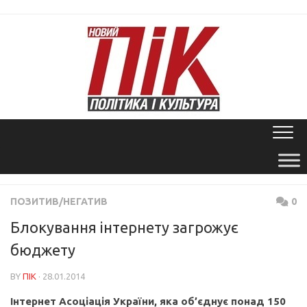
Skip
to
content
ПОЗИТИВ/НЕГАТИВ
0
Блокування інтернету загрожує
бюджету
BY
ПІК
· 28.01.2014
Інтернет Асоціація України, яка об’єднує понад 150