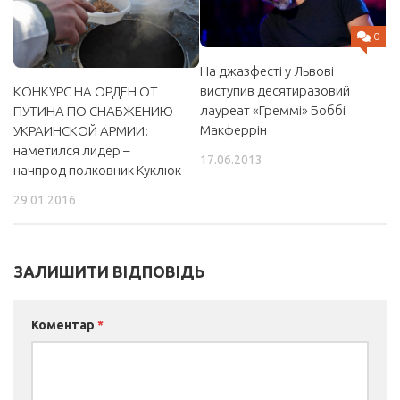
0
На джазфесті у Львові
виступив десятиразовий
КОНКУРС НА ОРДЕН ОТ
лауреат «Греммі» Боббі
ПУТИНА ПО СНАБЖЕНИЮ
Макферрін
УКРАИНСКОЙ АРМИИ:
наметился лидер –
17.06.2013
начпрод полковник Куклюк
29.01.2016
ЗАЛИШИТИ ВІДПОВІДЬ
Коментар
*