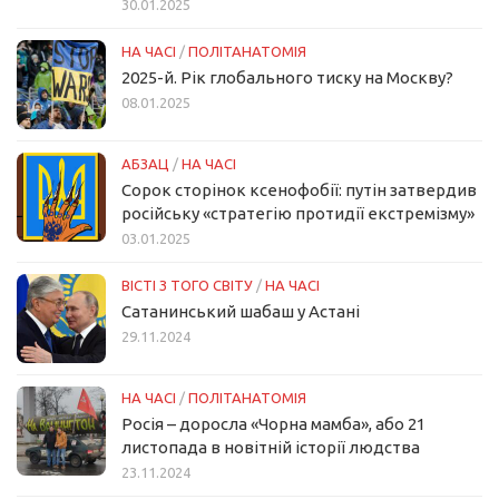
30.01.2025
НА ЧАСІ
/
ПОЛІТАНАТОМІЯ
2025-й. Рік глобального тиску на Москву?
08.01.2025
АБЗАЦ
/
НА ЧАСІ
Сорок сторінок ксенофобії: путін затвердив
російську «стратегію протидії екстремізму»
03.01.2025
ВІСТІ З ТОГО СВІТУ
/
НА ЧАСІ
Сатанинський шабаш у Астані
29.11.2024
НА ЧАСІ
/
ПОЛІТАНАТОМІЯ
Росія – доросла «Чорна мамба», або 21
листопада в новітній історії людства
23.11.2024