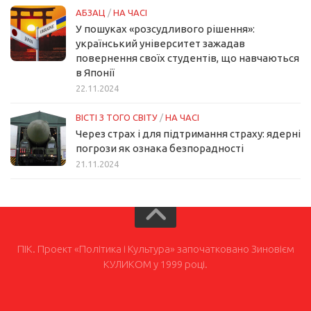
АБЗАЦ
/
НА ЧАСІ
У пошуках «розсудливого рішення»:
український університет зажадав
повернення своїх студентів, що навчаються
в Японії
22.11.2024
ВІСТІ З ТОГО СВІТУ
/
НА ЧАСІ
Через страх і для підтримання страху: ядерні
погрози як ознака безпорадності
21.11.2024
ПІК. Проект «Політика і Культура» започатковано Зиновієм
КУЛИКОМ у 1999 році.