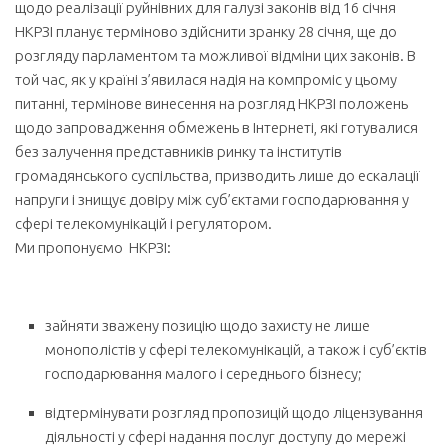
щодо реалізації руйнівних для галузі законів від 16 січня
НКРЗІ планує терміново здійснити зранку 28 січня, ще до
розгляду парламентом та можливої відміни цих законів. В
той час, як у країні з’явилася надія на компроміс у цьому
питанні, термінове винесення на розгляд НКРЗІ положень
щодо запровадження обмежень в Інтернеті, які готувалися
без залучення представників ринку та інститутів
громадянського суспільства, призводить лише до ескалації
напруги і знищує довіру між суб’єктами господарювання у
сфері телекомунікацій і регулятором.
Ми пропонуємо НКРЗІ:
зайняти зважену позицію щодо захисту не лише
монополістів у сфері телекомунікацій, а також і суб’єктів
господарювання малого і середнього бізнесу;
відтермінувати розгляд пропозицій щодо ліцензування
діяльності у сфері надання послуг доступу до мережі