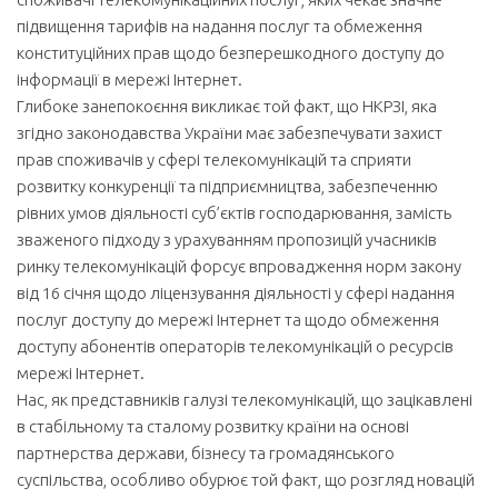
підвищення тарифів на надання послуг та обмеження
конституційних прав щодо безперешкодного доступу до
інформації в мережі Інтернет.
Глибоке занепокоєння викликає той факт, що НКРЗІ, яка
згідно законодавства України має забезпечувати захист
прав споживачів у сфері телекомунікацій та сприяти
розвитку конкуренції та підприємництва, забезпеченню
рівних умов діяльності суб’єктів господарювання, замість
зваженого підходу з урахуванням пропозицій учасників
ринку телекомунікацій форсує впровадження норм закону
від 16 січня щодо ліцензування діяльності у сфері надання
послуг доступу до мережі Інтернет та щодо обмеження
доступу абонентів операторів телекомунікацій о ресурсів
мережі Інтернет.
Нас, як представників галузі телекомунікацій, що зацікавлені
в стабільному та сталому розвитку країни на основі
партнерства держави, бізнесу та громадянського
суспільства, особливо обурює той факт, що розгляд новацій