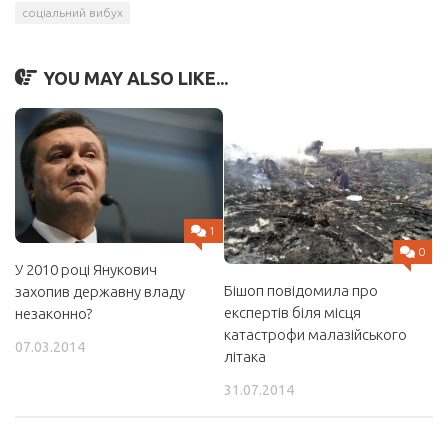
соціальний вибух
YOU MAY ALSO LIKE...
1
0
У 2010 році Янукович
Бішоп повідомила про
захопив державну владу
експертів біля місця
незаконно?
катастрофи малазійського
07.03.2014
літака
31.07.2014