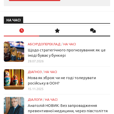
НА ЧАСІ
АБСУРДОПЕРЕКЛАД
/
НА ЧАСІ
Щодо стратегічного прогнозування: як це
іноді буває у бункері
28.07.2026
ДІАГНОЗ
/
НА ЧАСІ
Мова як зброя: чи не годі толерувати
російську в ООН?
15.11.2025
ДІАЛОГИ
/
НА ЧАСІ
Анатолій НОВИК: Без запровадження
превентивної медицини, через півстоліття