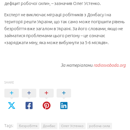
дефіцит робочої сили», – зазначив Олег Устенко.
Експерт не виключає міграції робітників з Донбасу і на
території решти України, що так само може погіршити рівень
безробіття вже загалом в Україні. За його словами, якщо не
займатися проблемами цього регіону – це означає
«заряджати міну, яка може вибухнути за 5-6 місяців».
За матеріалами
radiosvoboda.org
SHARE
Tags:
безробіття
Донбас
Олег Устенко
робоча сила