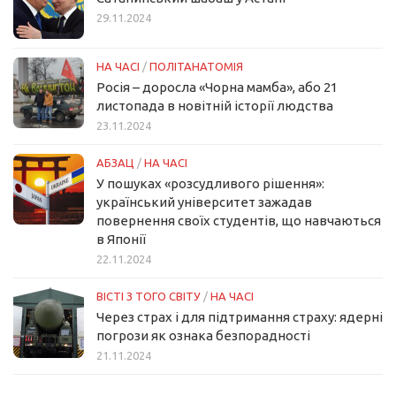
29.11.2024
НА ЧАСІ
/
ПОЛІТАНАТОМІЯ
Росія – доросла «Чорна мамба», або 21
листопада в новітній історії людства
23.11.2024
АБЗАЦ
/
НА ЧАСІ
У пошуках «розсудливого рішення»:
український університет зажадав
повернення своїх студентів, що навчаються
в Японії
22.11.2024
ВІСТІ З ТОГО СВІТУ
/
НА ЧАСІ
Через страх і для підтримання страху: ядерні
погрози як ознака безпорадності
21.11.2024