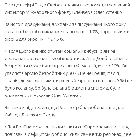
Про це в ефірі Радіо Свобода заявив економіст, виконавчий
директор Міжнародного фонду Блейзера Олег Устенко
За його підрахунками, в України за підсумками цього року
кількість безробітних може становити 9-10%, пороговий же
рівень для України – 12-15%.
«Після цього виникають такі соціальні вибухи, з якими
держава просто не в змозі впоратися. А на Донбасі рівень
безробіття може бути втричі вищий, мова йде про 30%. Ви
уявляєте армію безробітних у 30%? Це не Греція, Італія,
Іспанія, де могли тримати рівень безробіття на рівні 25 % і не
було колапсу, бо була сильна бюджетна система, були
вливання…», – сказав Олег Устенко.
Він також підтвердив, що Росії потрібна робоча сила для
Сибіру і Далекого Сходу.
«Для Росії це можливість вирішити свої проблемні питання,
пов’язані з дефіцитом робочої сили саме в тих регіонах, де є