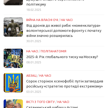
політикуму
18.02.2025
ВІЙНА НА ВЛАСНІ ОЧІ
/
НА ЧАСІ
Від дронів до живої риби: «номенклатура»
волонтерської допомоги фронту с початку
війни значно розширилась
30.01.2025
НА ЧАСІ
/
ПОЛІТАНАТОМІЯ
2025-й. Рік глобального тиску на Москву?
08.01.2025
АБЗАЦ
/
НА ЧАСІ
Сорок сторінок ксенофобії: путін затвердив
російську «стратегію протидії екстремізму»
03.01.2025
ВІСТІ З ТОГО СВІТУ
/
НА ЧАСІ
Сатанинський шабаш у Астані