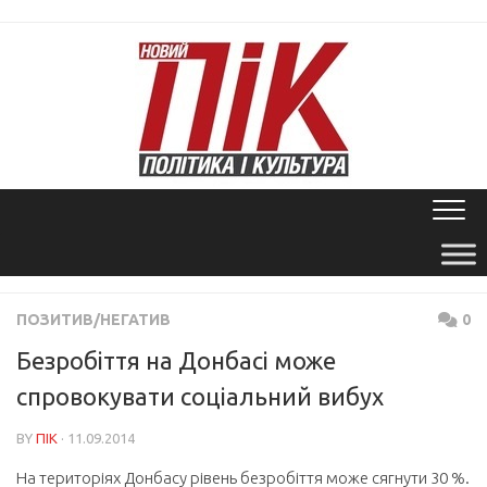
Skip
to
content
ПОЗИТИВ/НЕГАТИВ
0
Безробіття на Донбасі може
спровокувати соціальний вибух
BY
ПІК
· 11.09.2014
На територіях Донбасу рівень безробіття може сягнути 30 %.