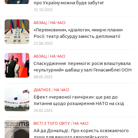
про Україну можна буде забути!
15.10.2025
АБЗАЦ
/
НА ЧАСІ
«Перемовини», «діалоги», «мирні плани»
Росії: театр абсурду замість дипломатії
22.06.2025
АБЗАЦ
/
НА ЧАСІ
Спаскудження перемоги: росія влаштувала
«культурний» шабаш у залі Генасамблеї ООН
08.05.2025
ДІАГНОЗ
/
НА ЧАСІ
Ефект «червоної ганчірки»: ще раз до
питання щодо розширення НАТО на схід
20.02.2025
ВІСТІ З ТОГО СВІТУ
/
НА ЧАСІ
Ай да Дональд!.. Про користь освіжаючого
душу для вищого європейського