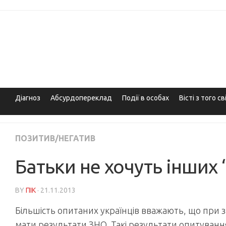
Skip
to
content
Діагноз
Абсурдопереклад
Події в особах
Вісті з того св
ПОЗИТИВ/НЕГАТИВ
Батьки не хочуть інших
BY
ПІК
· 21.11.2013
Більшість опитаних українців вважають, що при 
мати результати ЗНО. Такі результати опитуван