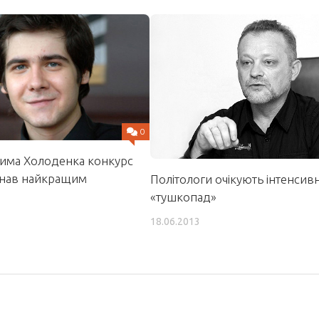
0
дима Холоденка конкурс
знав найкращим
Політологи очікують інтенсив
«тушкопад»
18.06.2013