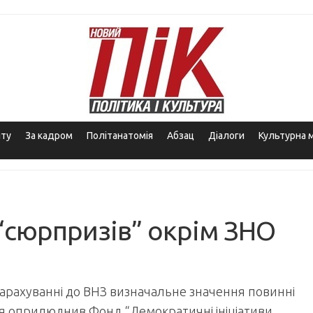
іту
За кадром
Політанатомія
Абзац
Діалоги
Культурна 
 “сюрпризів” окрім ЗНО
зарахуванні до ВНЗ визначальне значення повинні
ня оприлюднив Фонд “Демократичні ініціативи