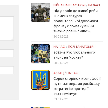
ВІЙНА НА ВЛАСНІ ОЧІ
/
НА ЧАСІ
Від дронів до живої риби:
«номенклатура»
волонтерської допомоги
фронту с початку війни
значно розширилась
30.01.2025
НА ЧАСІ
/
ПОЛІТАНАТОМІЯ
2025-й. Рік глобального
тиску на Москву?
08.01.2025
АБЗАЦ
/
НА ЧАСІ
Сорок сторінок ксенофобії:
путін затвердив російську
«стратегію протидії
екстремізму»
03.01.2025