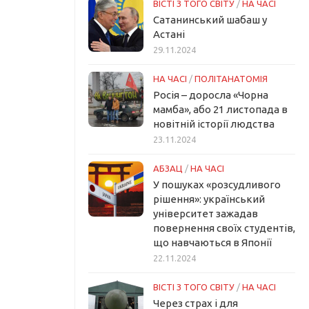
ВІСТІ З ТОГО СВІТУ
/
НА ЧАСІ
Сатанинський шабаш у
Астані
29.11.2024
НА ЧАСІ
/
ПОЛІТАНАТОМІЯ
Росія – доросла «Чорна
мамба», або 21 листопада в
новітній історії людства
23.11.2024
АБЗАЦ
/
НА ЧАСІ
У пошуках «розсудливого
рішення»: український
університет зажадав
повернення своїх студентів,
що навчаються в Японії
22.11.2024
ВІСТІ З ТОГО СВІТУ
/
НА ЧАСІ
Через страх і для