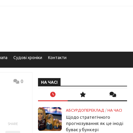
мапа
Судові хроніки
Контакти
0
НА ЧАСІ
АБСУРДОПЕРЕКЛАД
/
НА ЧАСІ
Щодо стратегічного
прогнозування: як це іноді
SHARE
буває у бункері