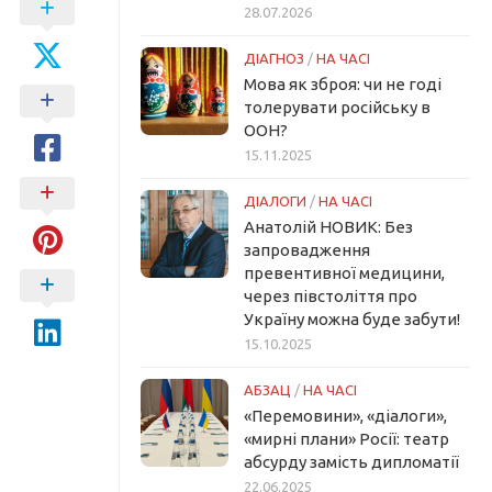
28.07.2026
ДІАГНОЗ
/
НА ЧАСІ
Мова як зброя: чи не годі
толерувати російську в
ООН?
15.11.2025
ДІАЛОГИ
/
НА ЧАСІ
Анатолій НОВИК: Без
запровадження
превентивної медицини,
через півстоліття про
Україну можна буде забути!
15.10.2025
АБЗАЦ
/
НА ЧАСІ
«Перемовини», «діалоги»,
«мирні плани» Росії: театр
абсурду замість дипломатії
22.06.2025