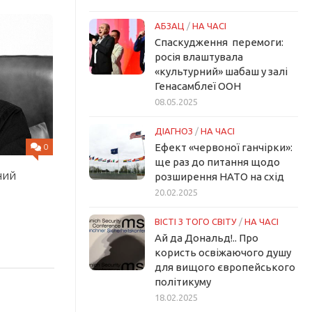
АБЗАЦ
/
НА ЧАСІ
Спаскудження перемоги:
росія влаштувала
«культурний» шабаш у залі
Генасамблеї ООН
08.05.2025
ДІАГНОЗ
/
НА ЧАСІ
Ефект «червоної ганчірки»:
0
ще раз до питання щодо
ний
розширення НАТО на схід
20.02.2025
ВІСТІ З ТОГО СВІТУ
/
НА ЧАСІ
Ай да Дональд!.. Про
користь освіжаючого душу
для вищого європейського
політикуму
18.02.2025