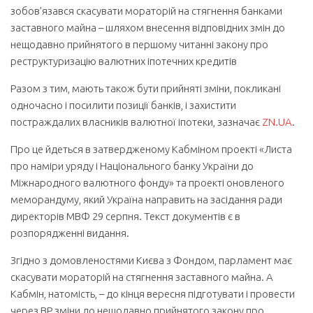
зобов’язався скасувати мораторій на стягнення банками
заставного майна – шляхом внесення відповідних змін до
нещодавно прийнятого в першому читанні закону про
реструктуризацію валютних іпотечних кредитів
Разом з тим, мають також бути прийняті зміни, покликані
одночасно і посилити позиції банків, і захистити
постраждалих власників валютної іпотеки, зазначає
ZN.UA
.
Про це йдеться в затвердженому Кабміном проекті «Листа
про наміри уряду і Національного банку України до
Міжнародного валютного фонду» та проекті оновленого
меморандуму, який Україна направить на засідання ради
директорів МВФ 29 серпня. Текст документів є в
розпорядженні видання.
Згідно з домовленостями Києва з Фондом, парламент має
скасувати мораторій на стягнення заставного майна. А
Кабмін, натомість, – до кінця вересня підготувати і провести
через ВР зміни до нещодавно прийнятого закону про