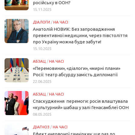
російську в ООН?
15.11.2025
ДІАЛОГИ
/
НА ЧАСІ
Анатолій НОВИК: Без запровадження
превентивної медицини, через півстоліття
про Україну можна буде забути!
15.10.2025
АБЗАЦ
/
НА ЧАСІ
«Перемовини», «діалоги», «мирні плани»
Росії: театр абсурду замість дипломатії
22.06.2025
АБЗАЦ
/
НА ЧАСІ
Спаскудження перемоги: росія влаштувала
«культурний» шабаш у залі Генасамблеї ООН
08.05.2025
ДІАГНОЗ
/
НА ЧАСІ
Ефект «червоної ганчірки»: ще раз до