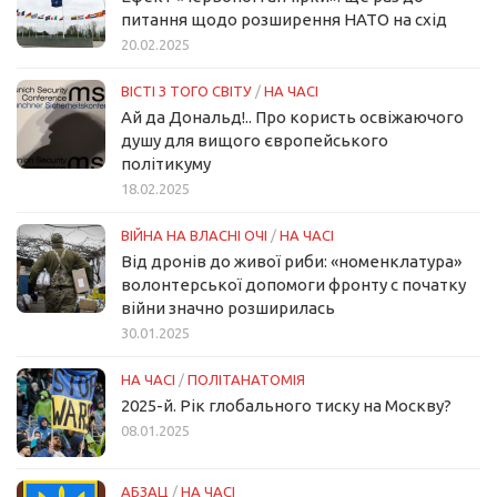
питання щодо розширення НАТО на схід
20.02.2025
ВІСТІ З ТОГО СВІТУ
/
НА ЧАСІ
Ай да Дональд!.. Про користь освіжаючого
душу для вищого європейського
політикуму
18.02.2025
ВІЙНА НА ВЛАСНІ ОЧІ
/
НА ЧАСІ
Від дронів до живої риби: «номенклатура»
волонтерської допомоги фронту с початку
війни значно розширилась
30.01.2025
НА ЧАСІ
/
ПОЛІТАНАТОМІЯ
2025-й. Рік глобального тиску на Москву?
08.01.2025
АБЗАЦ
/
НА ЧАСІ