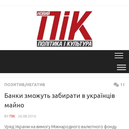
Skip
to
content
ПОЗИТИВ/НЕГАТИВ
11
Банки зможуть забирати в українців
майно
BY
ПІК
· 26.08.2014
Уряд України на вимогу Міжнародного валютного фонду