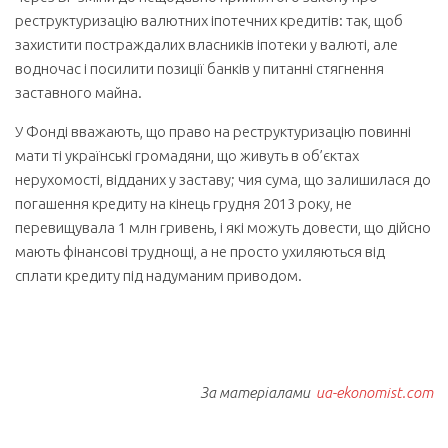
реструктуризацію валютних іпотечних кредитів: так, щоб
захистити постраждалих власників іпотеки у валюті, але
водночас і посилити позиції банків у питанні стягнення
заставного майна.
У Фонді вважають, що право на реструктуризацію повинні
мати ті українські громадяни, що живуть в об’єктах
нерухомості, відданих у заставу; чия сума, що залишилася до
погашення кредиту на кінець грудня 2013 року, не
перевищувала 1 млн гривень, і які можуть довести, що дійсно
мають фінансові труднощі, а не просто ухиляються від
сплати кредиту під надуманим приводом.
За матеріалами
ua-ekonomist.com