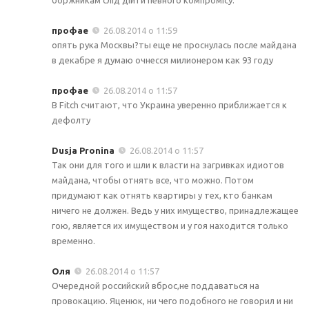
профае
26.08.2014 о 11:59
опять рука Москвы?ты еще не проснулась после майдана
в декабре я думаю очнесся милионером как 93 году
профае
26.08.2014 о 11:57
В Fitch считают, что Украина уверенно приближается к
дефолту
Dusja Pronina
26.08.2014 о 11:57
Так они для того и шли к власти на загривках идиотов
майдана, чтобы отнять все, что можно. Потом
придумают как отнять квартиры у тех, кто банкам
ничего не должен. Ведь у них имущество, принадлежащее
гою, является их имуществом и у гоя находится только
временно.
Оля
26.08.2014 о 11:57
Очередной российский вброс,не поддаваться на
провокацию. Яценюк, ни чего подобного не говорил и ни