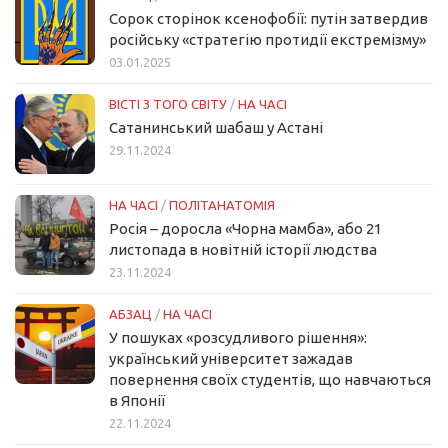
Сорок сторінок ксенофобії: путін затвердив
російську «стратегію протидії екстремізму»
03.01.2025
ВІСТІ З ТОГО СВІТУ
/
НА ЧАСІ
Сатанинський шабаш у Астані
29.11.2024
НА ЧАСІ
/
ПОЛІТАНАТОМІЯ
Росія – доросла «Чорна мамба», або 21
листопада в новітній історії людства
23.11.2024
АБЗАЦ
/
НА ЧАСІ
У пошуках «розсудливого рішення»:
український університет зажадав
повернення своїх студентів, що навчаються
в Японії
22.11.2024