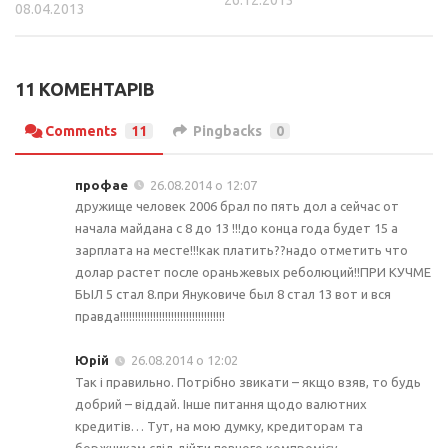
08.04.2013
11 КОМЕНТАРІВ
Comments
11
Pingbacks
0
профае
26.08.2014 о 12:07
дружище человек 2006 брал по пять дол а сейчас от
начала майдана с 8 до 13 !!!до конца года будет 15 а
зарплата на месте!!!как платить??надо отметить что
долар растет после ораньжевых реболюций!!ПРИ КУЧМЕ
БЫЛ 5 стал 8.при Януковиче был 8 стал 13 вот и вся
правда!!!!!!!!!!!!!!!!!!!!!!!!!!!!!!!!!!!
Юрій
26.08.2014 о 12:02
Так і правильно. Потрібно звикати – якщо взяв, то будь
добрий – віддай. Інше питання щодо валютних
кредитів… Тут, на мою думку, кредиторам та
боржникам слід дійти певного компромісу.