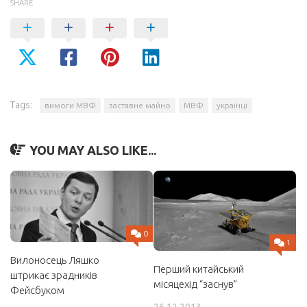
SHARE
Tags:
вимоги МВФ
заставне майно
МВФ
українці
YOU MAY ALSO LIKE...
0
1
Вилоносець Ляшко
Перший китайський
штрикає зрадників
місяцехід “заснув”
Фейсбуком
26.12.2013