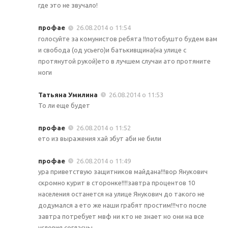
где это не звучало!
профае
26.08.2014 о 11:54
голосуйте за комунистов ребята !!потобушто будем вам
и свобода (од усьего)и батькивщина(на улице с
протянутой рукой)ето в лучшем случаи ато протяните
ноги
Татьяна Умилина
26.08.2014 о 11:53
То ли еще будет
профае
26.08.2014 о 11:52
ето из выражения хай эбут аби не били
профае
26.08.2014 о 11:49
ура приветствую защитников майдана!!!вор Янукович
скромно курит в сторонке!!!!завтра процентов 10
населения останется на улице Янукович до такого не
додумался а ето же наши грабят простим!!!что после
завтра потребует мвф ни кто не знает но они на все
условия согласны