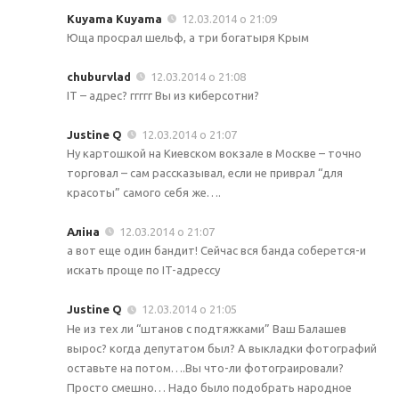
Kuyama Kuyama
12.03.2014 о 21:09
Юща просрал шельф, а три богатыря Крым
chuburvlad
12.03.2014 о 21:08
IT – адрес? ггггг Вы из киберсотни?
Justine Q
12.03.2014 о 21:07
Ну картошкой на Киевском вокзале в Москве – точно
торговал – сам рассказывал, если не приврал “для
красоты” самого себя же….
Аліна
12.03.2014 о 21:07
а вот еще один бандит! Сейчас вся банда соберется-и
искать проще по IT-адрессу
Justine Q
12.03.2014 о 21:05
Не из тех ли “штанов с подтяжками” Ваш Балашев
вырос? когда депутатом был? А выкладки фотографий
оставьте на потом….Вы что-ли фотограировали?
Просто смешно… Надо было подобрать народное