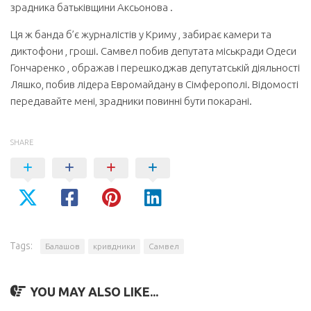
зрадника батьківщини Аксьонова .
Ця ж банда б’є журналістів у Криму , забирає камери та
диктофони , гроші. Самвел побив депутата міськради Одеси
Гончаренко , ображав і перешкоджав депутатській діяльності
Ляшко, побив лідера Евромайдану в Сімферополі. Відомості
передавайте мені, зрадники повинні бути покарані.
SHARE
Tags:
Балашов
кривдники
Самвел
YOU MAY ALSO LIKE...