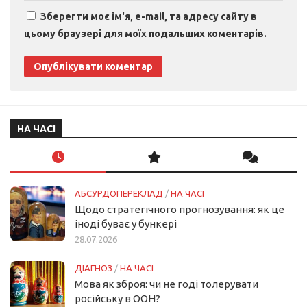
Зберегти моє ім'я, e-mail, та адресу сайту в
цьому браузері для моїх подальших коментарів.
НА ЧАСІ
АБСУРДОПЕРЕКЛАД
/
НА ЧАСІ
Щодо стратегічного прогнозування: як це
іноді буває у бункері
28.07.2026
ДІАГНОЗ
/
НА ЧАСІ
Мова як зброя: чи не годі толерувати
російську в ООН?