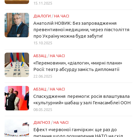
15.11.2025
ДІАЛОГИ
/
НА ЧАСІ
Анатолій НОВИК: Без запровадження
превентивної медицини, через півстоліття
про Україну можна буде забути!
15.10.2025
АБЗАЦ
/
НА ЧАСІ
«Перемовини», «діалоги», «мирні плани»
Росії: театр абсурду замість дипломатії
22.06.2025
АБЗАЦ
/
НА ЧАСІ
Спаскудження перемоги: росія влаштувала
«культурний» шабаш у залі Генасамблеї ООН
08.05.2025
ДІАГНОЗ
/
НА ЧАСІ
Ефект «червоної ганчірки»: ще раз до
питання щодо розширення НАТО на схід