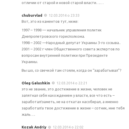
отличии от старой и новой старой власти……
chuburvlad
12.03.2014 о 23:33
Вот, это из каментов тут, ниже:
1997 – 1998 — начальник управления политик
Днепропетровского горисполкома.
1998 – 2002 —Народный депутат Украины 3-го созыва..
2001 – 2002 г член Общественного совета экспертов по
вопросам внутренней политики при Президенте
Украины.
Вы шо, со свечкой там стояли, когда он “зарабатывал”?
Oleg Galushkin
12.03.2014 о 22:21
это не звание, это достижение в жизни, человек не
запятнал себя нахождением у власти, все что есть –
заработал!заметь, не на откатах насобирал, а именно
заработал!а твое достижение в жизни – сотник, мне тебя
жаль….
Kozak Andriy
12.03.2014 о 22:02