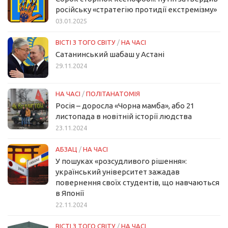
російську «стратегію протидії екстремізму»
03.01.2025
ВІСТІ З ТОГО СВІТУ
/
НА ЧАСІ
Сатанинський шабаш у Астані
29.11.2024
НА ЧАСІ
/
ПОЛІТАНАТОМІЯ
Росія – доросла «Чорна мамба», або 21
листопада в новітній історії людства
23.11.2024
АБЗАЦ
/
НА ЧАСІ
У пошуках «розсудливого рішення»:
український університет зажадав
повернення своїх студентів, що навчаються
в Японії
22.11.2024
ВІСТІ З ТОГО СВІТУ
/
НА ЧАСІ