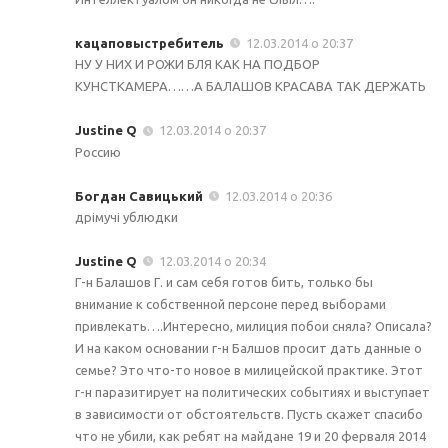
кацаповыстребитель
12.03.2014 о 20:37
НУ У НИХ И РОЖИ БЛЯ КАК НА ПОДБОР
КУНСТКАМЕРА……А БАЛАШОВ КРАСАВА ТАК ДЕРЖАТЬ
Justine Q
12.03.2014 о 20:37
Россию
Богдан Савицький
12.03.2014 о 20:36
дрімучі ублюдки
Justine Q
12.03.2014 о 20:34
Г-н Балашов Г. и сам себя готов бить, только бы
внимание к собственной персоне перед выборами
привлекать….Интересно, милиция побои сняла? Описала?
И на каком основании г-н Балшов просит дать данные о
семье? Это что-то новое в милицейской практике. Этот
г-н паразитирует на политических событиях и выступает
в зависимости от обстоятельств. Пусть скажет спасибо
что не убили, как ребят на майдане 19 и 20 ферваля 2014