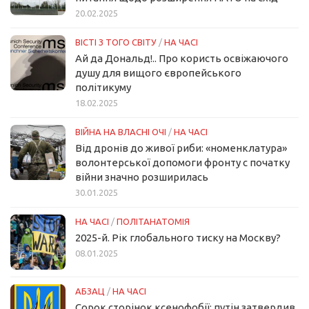
20.02.2025
ВІСТІ З ТОГО СВІТУ
/
НА ЧАСІ
Ай да Дональд!.. Про користь освіжаючого
душу для вищого європейського
політикуму
18.02.2025
ВІЙНА НА ВЛАСНІ ОЧІ
/
НА ЧАСІ
Від дронів до живої риби: «номенклатура»
волонтерської допомоги фронту с початку
війни значно розширилась
30.01.2025
НА ЧАСІ
/
ПОЛІТАНАТОМІЯ
2025-й. Рік глобального тиску на Москву?
08.01.2025
АБЗАЦ
/
НА ЧАСІ
Сорок сторінок ксенофобії: путін затвердив