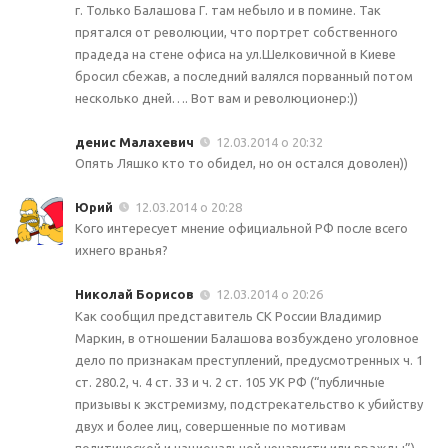
г. Только Балашова Г. там небыло и в помине. Так
прятался от революции, что портрет собственного
прадеда на стене офиса на ул.Шелковичной в Киеве
бросил сбежав, а последний валялся порванный потом
несколько дней…. Вот вам и революционер:))
денис Малахевич
12.03.2014 о 20:32
Опять Ляшко кто то обидел, но он остался доволен))
Юрий
12.03.2014 о 20:28
Кого интересует мнение официальной РФ после всего
ихнего вранья?
Николай Борисов
12.03.2014 о 20:26
Как сообщил представитель СК России Владимир
Маркин, в отношении Балашова возбуждено уголовное
дело по признакам преступлений, предусмотренных ч. 1
ст. 280.2, ч. 4 ст. 33 и ч. 2 ст. 105 УК РФ (“публичные
призывы к экстремизму, подстрекательство к убийству
двух и более лиц, совершенные по мотивам
политической и национальной ненависти или вражды”),