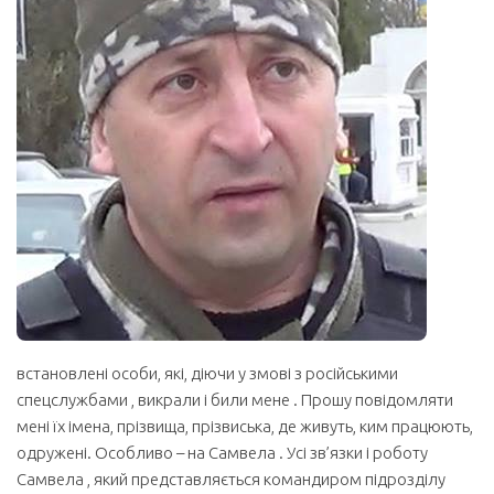
встановлені особи, які, діючи у змові з російськими
спецслужбами , викрали і били мене . Прошу повідомляти
мені їх імена, прізвища, прізвиська, де живуть, ким працюють,
одружені. Особливо – на Самвела . Усі зв’язки і роботу
Самвела , який представляється командиром підрозділу