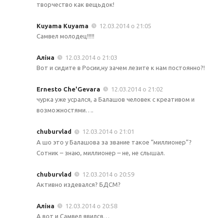
творчество как вещьдок!
Kuyama Kuyama
12.03.2014 о 21:05
Самвел молодец!!!!!
Аліна
12.03.2014 о 21:03
Вот и сидите в Росии,ну зачем лезите к нам постоянно?!
Ernesto Che'Gevara
12.03.2014 о 21:02
чурка уже усрался, а Балашов человек с креативом и
возможностями….
chuburvlad
12.03.2014 о 21:01
А шо это у Балашова за звание такое “миллионер”?
Сотник – знаю, миллионер – не, не слышал.
chuburvlad
12.03.2014 о 20:59
Активно издевался? БДСМ?
Аліна
12.03.2014 о 20:58
А вот и Самвел явился…