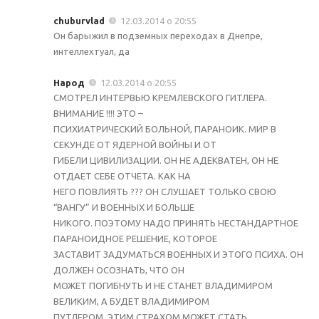
chuburvlad
12.03.2014 о 20:55
Он барыжил в подземных переходах в Днепре,
интеллехтуал, да
Народ
12.03.2014 о 20:55
СМОТРЕЛ ИНТЕРВЬЮ КРЕМЛЕВСКОГО ГИТЛЕРА.
ВНИМАНИЕ !!!! ЭТО –
ПСИХИАТРИЧЕСКИЙ БОЛЬНОЙ, ПАРАНОИК. МИР В
СЕКУНДЕ ОТ ЯДЕРНОЙ ВОЙНЫ И ОТ
ГИБЕЛИ ЦИВИЛИЗАЦИИ. ОН НЕ АДЕКВАТЕН, ОН НЕ
ОТДАЕТ СЕБЕ ОТЧЕТА. КАК НА
НЕГО ПОВЛИЯТЬ ??? ОН СЛУШАЕТ ТОЛЬКО СВОЮ
“ВАНГУ” И ВОЕННЫХ И БОЛЬШЕ
НИКОГО. ПОЭТОМУ НАДО ПРИНЯТЬ НЕСТАНДАРТНОЕ
ПАРАНОИДНОЕ РЕШЕНИЕ, КОТОРОЕ
ЗАСТАВИТ ЗАДУМАТЬСЯ ВОЕННЫХ И ЭТОГО ПСИХА. ОН
ДОЛЖЕН ОСОЗНАТЬ, ЧТО ОН
МОЖЕТ ПОГИБНУТЬ И НЕ СТАНЕТ ВЛАДИМИРОМ
ВЕЛИКИМ, А БУДЕТ ВЛАДИМИРОМ
ПУТЛЕРОМ. ЭТИМ СТРАХОМ МОЖЕТ СТАТЬ