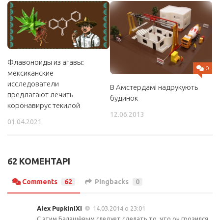
Флавоноиды из агавы:
0
мексиканские
исследователи
В Амстердамі надрукують
предлагают лечить
будинок
коронавирус текилой
12.06.2013
01.04.2021
62 КОМЕНТАРІ
Comments
62
Pingbacks
0
Alex PupkinIXI
14.03.2014 о 23:01
С этим Балашёвым следует сделать то, что он грозился