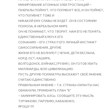
МИНИРОВАНИЕ АТОМНЫХ ЭЛЕКТРОСТАНЦИЙ –
ГЕНЕРАЛЫ ПОЙМУТ, ЧТО ПОГИБНУТ ВСЕ, И ОН ПОЙМЕТ,
ЧТО ПОГИБНЕТ ТОЖЕ И
НИКАКОЙ ЕМУ СЛАВЫ НЕ БУДЕТ. ОН В СОСТОЯНИИ
ПСИХОЗА, В НЕРЕАЛЬНОМ МИРЕ.
ОН НЕ ПОНИМАЕТ, ЧТО ТВОРИТ. НАМ ЕГО НЕ ПОНЯТЬ.
ЕДИНСТВЕННЫЙ КЛЮЧ К ЕГО
СОЗНАНИЮ – ЕГО СТРАХ !!! ЕГО ЛИЧНЫЙ ИНСТИНКТ
САМОСОХРАНЕНИЯ, ДРУГИЕ
ЖИЗНИ ЕГО НЕ ВОЛНУЮТ ( ЧЕЧНЯ, ДЕТИ БЕСЛАНА,
НОРД-ОСТ, КАШИРА,
ВОЛГОДОНСК, БУЙНАКС,ГРУЗИЯ ). ОН ГОТОВ УБИТЬ
МИЛЛИАРДЫ, ВСЮ ЦИВИЛИЗАЦИЮ.
ПУСТЬ ДРУГИЕ ПСИХИАТРЫ ВЫСКАЖУТ СВОЁ МНЕНИЕ.
СЧИТАЮ ЕДИНСТВЕННО
ПРАВИЛЬНЫМ МНЕНИЕ – Т.К. СТРАНЫ=ГАРАНТЫ НАС
ОБМАНУЛИ, ПРИМЕНИТЬ ПЛАН “Б”
– ЗАМИНИРОВАТЬ АЭСы. СООБЩИТЕ ЭТУ МЫСЛЬ
ТУРЧИНОВУ, ПАРУБИЮ, КАБАНЕНКО,
ЯРОШУ !!!!!