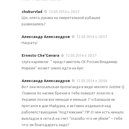
chuburvlad
12.03.2014 о 20:57
Шо, опять рукава на смирительной рубашке
развязались?
Александр Александров
12.03.2014 о 20:57
Насрать!
Ernesto Che'Gevara
12.03.2014 о 20:57
слуга карликов- ” представитель СК России Владимир
Маркин” может смело идти на йух!
Александр Александров
12.03.2014 о 20:56
Вот она москальская пропаганда в виде некоего Justine Q
.Главное по наглее брехня и тебе поверят лохи.Но в
Украине лохов все меньше и меньше .Г-н Балашов не
прятался в дни Майдана, а активно издевался над
раболепствующими “подтяжками” ПР.О чем есть немало
выкладок в сети.А на счет “спасибо что не убили” – тебя
что-ли благодарить надо?