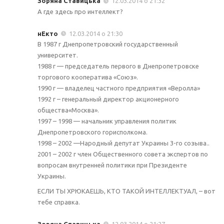
Зоряна Ставицька
12.03.2014 о 21:32
А где здесь про интеллект?
нЕкто
12.03.2014 о 21:30
В 1987 г Днепропетровский государственный
университет.
1988 г — председатель первого в Днепропетровске
торгового кооператива «Союз».
1990 г — владелец частного предприятия «Веролла»
1992 г – генеральный директор акционерного
общества«Москва».
1997 – 1998 — начальник управления политик
Днепропетровского горисполкома.
1998 – 2002 —Народный депутат Украины 3-го созыва..
2001 – 2002 г член Общественного совета экспертов по
вопросам внутренней политики при Президенте
Украины.
ЕСЛИ ТЫ ХРЮКАЕШЬ, КТО ТАКОЙ ИНТЕЛЛЕКТУАЛ, – вот
тебе справка.
Зоряна Ставицька
12.03.2014 о 21:27