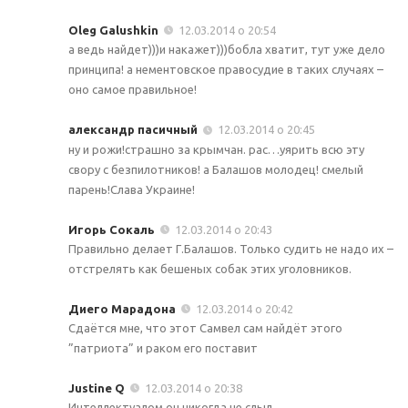
Oleg Galushkin
12.03.2014 о 20:54
а ведь найдет)))и накажет)))бобла хватит, тут уже дело
принципа! а нементовское правосудие в таких случаях –
оно самое правильное!
александр пасичный
12.03.2014 о 20:45
ну и рожи!страшно за крымчан. рас…уярить всю эту
свору с безпилотников! а Балашов молодец! смелый
парень!Слава Украине!
Игорь Сокаль
12.03.2014 о 20:43
Правильно делает Г.Балашов. Только судить не надо их –
отстрелять как бешеных собак этих уголовников.
Диего Марадона
12.03.2014 о 20:42
Сдаётся мне, что этот Самвел сам найдёт этого
”патриота” и раком его поставит
Justine Q
12.03.2014 о 20:38
Интеллектуалом он никогда не слыл….