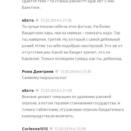
сдается тебе ? ти стаишь раком ґґґ.єдак лет 5.чмо
балотное.
нЕкто
12.03.2014 о 21:45
Ты лучше покажи себя на этих фотках. Уж более
бандитских харь, чем на снимках – поискать надо. Так
ты, наверное, третий. Ну, который с самой дебильной
рожей. И Ник ты себе подобрал ганстерский. Это же от
отсутствия ума. Какой же бандит кричит, что он
Карлеоне. Только последняя тупица, как ты, дебилоид.
Рома Дмитриев
12.03.2014 о 21:45
Самвелку-пидора на кол
нЕкто
12.03.2014 о 21:39
Вначале делают операцию по удалению раковой
опухоли, а потом терапия становления государства. А
только таблетками, эту раковую опухоль бандитизма и
казнокрадства не вылечить.
Corleone1515
12.03.2014 о 21:39