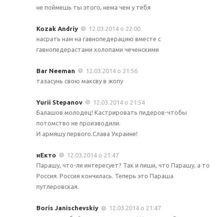
не поймешь ты этого, нема чем у тебя
Kozak Andriy
12.03.2014 о 22:00
насрать нам на гавнопедерацию вместе с
гавнопедерастами холопами чеченскими
Bar Neeman
12.03.2014 о 21:56
тазасунь свою максву в жопу
Yurii Stepanov
12.03.2014 о 21:54
Балашов молодец! Кастрировать пидеров-чтобы
потомство не производили.
И армяшу первого.Слава Украине!
нЕкто
12.03.2014 о 21:47
Парашу, что-ли интересует? Так и пиши, что Парашу, а то
Россия. Россия кончилась. Теперь это Параша
путлеровская.
Boris Janischevskiy
12.03.2014 о 21:47