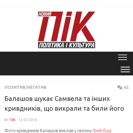
Skip
to
content
ПОЗИТИВ/НЕГАТИВ
62
Балашов шукає Самвела та інших
кривдників, що викрали та били його
BY
ПІК
· 12.03.2014
Фото кривдників Балашов виклав у своєму
Фейсбуці