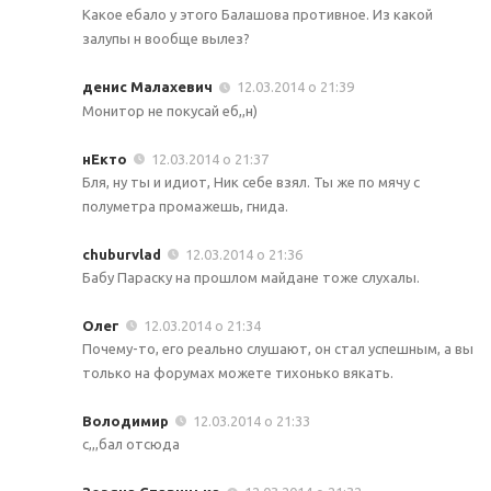
Какое ебало у этого Балашова противное. Из какой
залупы н вообще вылез?
денис Малахевич
12.03.2014 о 21:39
Монитор не покусай еб,,н)
нЕкто
12.03.2014 о 21:37
Бля, ну ты и идиот, Ник себе взял. Ты же по мячу с
полуметра промажешь, гнида.
chuburvlad
12.03.2014 о 21:36
Бабу Параску на прошлом майдане тоже слухалы.
Олег
12.03.2014 о 21:34
Почему-то, его реально слушают, он стал успешным, а вы
только на форумах можете тихонько вякать.
Володимир
12.03.2014 о 21:33
с,,,бал отсюда