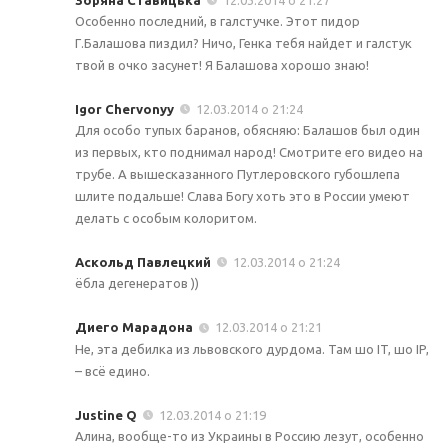
Особенно последний, в галстучке. Этот пидор
Г.Балашова пиздил? Ничо, Генка тебя найдет и галстук
твой в очко засунет! Я Балашова хорошо знаю!
Igor Chervonyy
12.03.2014 о 21:24
Для особо тупых баранов, обясняю: Балашов был один
из первых, кто поднимал народ! Смотрите его видео на
трубе. А вышесказанного Путлеровского губошлепа
шлите подальше! Слава Богу хоть это в России умеют
делать с особым колоритом.
Аскольд Павлецкий
12.03.2014 о 21:24
ёбла дегенератов ))
Диего Марадона
12.03.2014 о 21:21
Не, эта дебилка из львовского дурдома. Там шо IT, шо IP,
– всё едино.
Justine Q
12.03.2014 о 21:19
Алина, вообще-то из Украины в Россию лезут, особенно