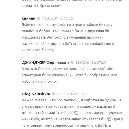
сделать с Крымчанами.
киянин
14.03.2014 о 17:36
Якби цього балашу били, то з нього вибили би пару
мільйонів бабла і так швидко би не відпустили би
майданувати. Він просто вимушений прийняти
радикальний вигляд, бо боїться експропріації свого
київського бізнесу…
ДЖИНДЖЕР Фергюссон
13.03.2014 о 07:03
А чого ж Ляшко вилами не заколов нападників? або
згвалтував би чи спокусив їх?.. спас би побратима, але
мабуть ніколи було…
Oleg Galushkin
13.03.2014 о 00:02
можно сказать что “со свечкой”, я работал на одном из
его предприятий, кстати, как по вашему – какая из 3
должностей самая “хлебная”?)))начало карьеры-удачная
женитьба, но кто из нас грешных отказался бы?)))идеи у
него сейчас полуутопические, но они у него ЕСТЬ, в