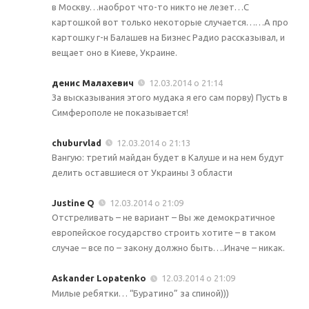
в Москву…наоброт что-то никто не лезет…С
картошкой вот только некоторые случается……А про
картошку г-н Балашев на Бизнес Радио рассказывал, и
вещает оно в Киеве, Украине.
денис Малахевич
12.03.2014 о 21:14
За высказывания этого мудака я его сам порву) Пусть в
Симферополе не показывается!
chuburvlad
12.03.2014 о 21:13
Вангую: третий майдан будет в Калуше и на нем будут
делить оставшиеся от Украины 3 области
Justine Q
12.03.2014 о 21:09
Отстреливать – не вариант – Вы же демократичное
европейское государство строить хотите – в таком
случае – все по – закону должно быть….Иначе – никак.
Askander Lopatenko
12.03.2014 о 21:09
Милые ребятки… “Буратино” за спиной)))