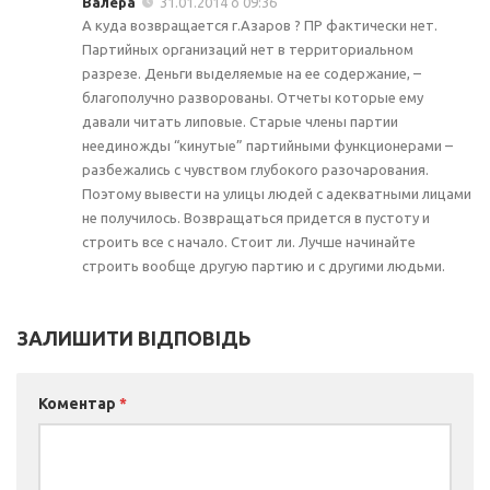
Валера
31.01.2014 о 09:36
А куда возвращается г.Азаров ? ПР фактически нет.
Партийных организаций нет в территориальном
разрезе. Деньги выделяемые на ее содержание, –
благополучно разворованы. Отчеты которые ему
давали читать липовые. Старые члены партии
неединожды “кинутые” партийными функционерами –
разбежались с чувством глубокого разочарования.
Поэтому вывести на улицы людей с адекватными лицами
не получилось. Возвращаться придется в пустоту и
строить все с начало. Стоит ли. Лучше начинайте
строить вообще другую партию и с другими людьми.
ЗАЛИШИТИ ВІДПОВІДЬ
Коментар
*