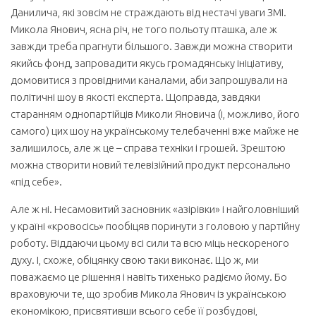
Данилича, які зовсім не страждають від нестачі уваги ЗМІ.
Микола Янович, ясна річ, не того польоту пташка, але ж
завжди треба прагнути більшого. Завжди можна створити
якийсь фонд, запровадити якусь громадянську ініціативу,
домовитися з провідними каналами, аби запрошували на
політичні шоу в якості експерта. Щоправда, завдяки
старанням однопартійців Миколи Яновича (і, можливо, його
самого) цих шоу на українському телебаченні вже майже не
залишилось, але ж це – справа техніки і грошей. Зрештою
можна створити новий телевізійний продукт персонально
«під себе».
Але ж ні. Несамовитий засновник «азірівки» і найголовніший
у країні «кровосісь» пообіцяв поринути з головою у партійну
роботу. Віддаючи цьому всі сили та всю міць нескореного
духу. І, схоже, обіцянку свою таки виконає. Що ж, ми
поважаємо це рішення і навіть тихенько радіємо йому. Бо
враховуючи те, що зробив Микола Янович із українською
економікою, присвятивши всього себе її розбудові,