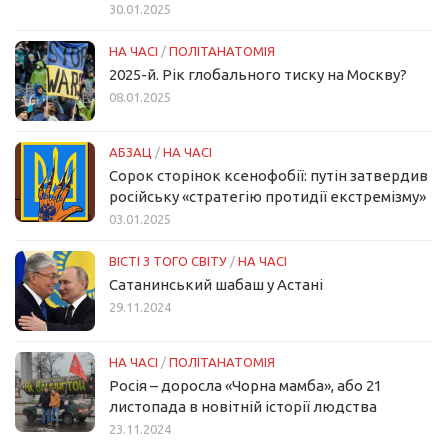
30.01.2025
НА ЧАСІ
/
ПОЛІТАНАТОМІЯ
2025-й. Рік глобального тиску на Москву?
08.01.2025
АБЗАЦ
/
НА ЧАСІ
Сорок сторінок ксенофобії: путін затвердив
російську «стратегію протидії екстремізму»
03.01.2025
ВІСТІ З ТОГО СВІТУ
/
НА ЧАСІ
Сатанинський шабаш у Астані
29.11.2024
НА ЧАСІ
/
ПОЛІТАНАТОМІЯ
Росія – доросла «Чорна мамба», або 21
листопада в новітній історії людства
23.11.2024