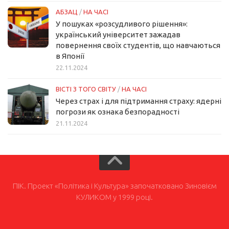
АБЗАЦ
/
НА ЧАСІ
У пошуках «розсудливого рішення»:
український університет зажадав
повернення своїх студентів, що навчаються
в Японії
22.11.2024
ВІСТІ З ТОГО СВІТУ
/
НА ЧАСІ
Через страх і для підтримання страху: ядерні
погрози як ознака безпорадності
21.11.2024
ПІК. Проект «Політика і Культура» започатковано Зиновієм
КУЛИКОМ у 1999 році.