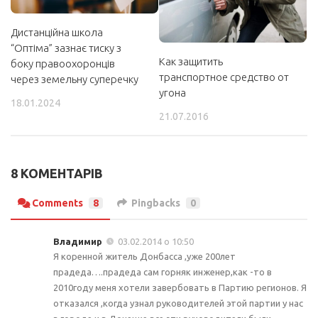
Дистанційна школа
“Оптіма” зазнає тиску з
Как защитить
боку правоохоронців
транспортное средство от
через земельну суперечку
угона
18.01.2024
21.07.2016
8 КОМЕНТАРІВ
Comments
8
Pingbacks
0
Владимир
03.02.2014 о 10:50
Я коренной житель Донбасса ,уже 200лет
прадеда….прадеда сам горняк инженер,как -то в
2010году меня хотели завербовать в Партию регионов. Я
отказался ,когда узнал руководителей этой партии у нас