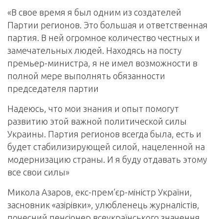
«
В свое время я был одним из создателей
Партии регионов. Это большая и ответственная
партия. В ней огромное количество честных и
замечательных людей. Находясь на посту
премьер-министра, я не имел возможности в
полной мере выполнять обязанности
председателя партии
Надеюсь, что мои знания и опыт помогут
развитию этой важной политической силы
Украины. Партия регионов всегда была, есть и
будет стабилизирующей силой, нацеленной на
модернизацию страны. И я буду отдавать этому
все свои силы
»
Микола Азаров, екс-прем’єр-міністр України,
засновник «азірівки», улюбленець журналістів,
почесний пенсіонер всеукраїнського значення.