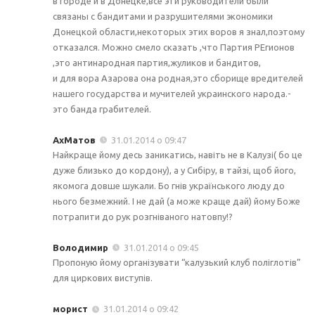
в городе и в Донецке,все эти руководители были
связаны с бандитами и разрушителями экономики
Донецкой области,некоторых этих воров я знал,поэтому
отказался. Можно смело сказать ,что Партия РЕгионов
,это антинародная партия,жуликов и бандитов,
и для вора Азарова она родная,это сборище вредителей
нашего государства и мучителей украинского народа.-
это банда грабителей.
АхМатов
31.01.2014 о 09:47
Найкраще йому десь заникатись, навіть не в Калузі( бо це
дуже близько до кордону), а у Сибіру, в тайзі, щоб його,
якомога довше шукали. Бо гнів українського люду до
нього безмежний. І не дай (а може краще дай) йому Боже
потрапити до рук розгніваного натовпу!?
Володимир
31.01.2014 о 09:45
Пропоную йому організувати “калузький клуб поліглотів”
для циркових виступів.
морист
31.01.2014 о 09:42