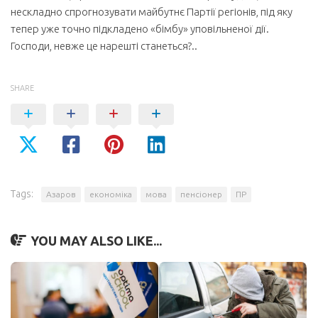
нескладно спрогнозувати майбутнє Партії регіонів, під яку
тепер уже точно підкладено «бімбу» уповільненої дії.
Господи, невже це нарешті станеться?..
SHARE
Tags:
Азаров
економіка
мова
пенсіонер
ПР
YOU MAY ALSO LIKE...