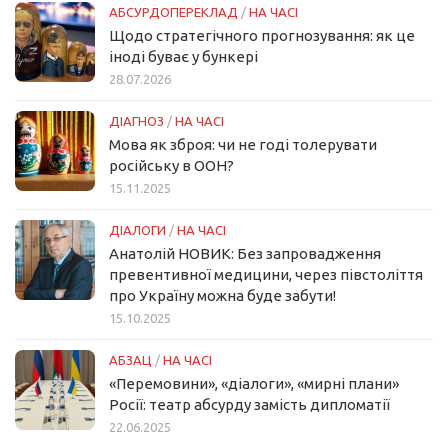
АБСУРДОПЕРЕКЛАД
/
НА ЧАСІ
Щодо стратегічного прогнозування: як це
іноді буває у бункері
28.07.2026
ДІАГНОЗ
/
НА ЧАСІ
Мова як зброя: чи не годі толерувати
російську в ООН?
15.11.2025
ДІАЛОГИ
/
НА ЧАСІ
Анатолій НОВИК: Без запровадження
превентивної медицини, через півстоліття
про Україну можна буде забути!
15.10.2025
АБЗАЦ
/
НА ЧАСІ
«Перемовини», «діалоги», «мирні плани»
Росії: театр абсурду замість дипломатії
22.06.2025