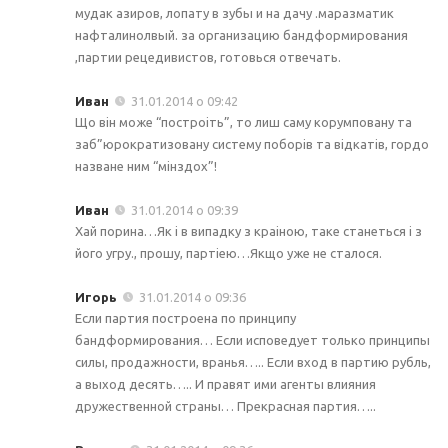
мудак азиров, лопату в зубы и на дачу .маразматик
нафталинолвый. за организацию бандформирования
,партии рецедивистов, готовься отвечать.
Иван
31.01.2014 о 09:42
Що вiн може “построiть”, то лиш саму корумповану та
заб”юрократизовану систему поборiв та вiдкатiв, гордо
назване ним “мiнздох”!
Иван
31.01.2014 о 09:39
Хай порина…Як i в випадку з краiною, таке станеться i з
його угру., прошу, партiею…Якщо уже не сталося.
Игорь
31.01.2014 о 09:36
Если партия построена по принципу
бандформирования… Если исповедует только принципы
силы, продажности, вранья….. Если вход в партию рубль,
а выход десять….. И правят ими агенты влияния
дружественной страны… Прекрасная партия…..