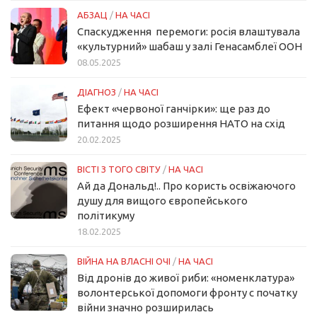
АБЗАЦ
/
НА ЧАСІ
Спаскудження перемоги: росія влаштувала
«культурний» шабаш у залі Генасамблеї ООН
08.05.2025
ДІАГНОЗ
/
НА ЧАСІ
Ефект «червоної ганчірки»: ще раз до
питання щодо розширення НАТО на схід
20.02.2025
ВІСТІ З ТОГО СВІТУ
/
НА ЧАСІ
Ай да Дональд!.. Про користь освіжаючого
душу для вищого європейського
політикуму
18.02.2025
ВІЙНА НА ВЛАСНІ ОЧІ
/
НА ЧАСІ
Від дронів до живої риби: «номенклатура»
волонтерської допомоги фронту с початку
війни значно розширилась