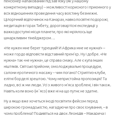
пенсіонер напакований під зав’язку (як у нашому
конкретному випадку) – можливості корисного і приємного у
всіх відношеннях проведення часу воістину безмежні.
Цілорічний відпочинок на Канарах, навколосвітні подорожі,
медитація в горах Тибету, дороговартісні експедиції у
важкодоступні місця планети, про які мріялось іще
шмаркливим тінейджером…
«Не нужен мне берег турецкий! И Африка мне не нужна!» –
може гордо відповісти відставний прем’єр. Ну і добре. «Не
нужна» так «не нужна», це справа смаку. Але є купа інших
ніштяків. Світські прийоми, омолоджувальні процедури,
салони еротичного масажу – чим погано? Стриптиз-клуби,
елітні борделі зрештою. Чому непристойна пропозиція? Та
ладно, всі ж ми люди. Усі з живого м’яса зроблені, і він також.
Навіть коли воно (мʼясо) вже ні на що путнє не здатне.
Ну а якщо вже хочеться іноді посвітити фейсом перед
широкою громадськістю, нагадуючи про своє існування, – в
чому проблема? Подивіться на двох Леонідів – Макарича і