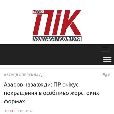
Skip
to
content
АБСУРДОПЕРЕКЛАД
8
Азаров назавжди: ПР очікує
покращення в особливо жорстоких
формах
BY
ПІК
· 31.01.2014