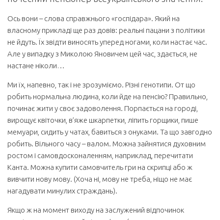
Ось вони – слова справжнього «госпідара». Який на
власному прикладі ще раз довів: реальні пацани з політики
не йдуть. Їх звідти виносять уперед ногами, коли настає час.
Але у випадку з Миколою Яновичем цей час, здається, не
настане ніколи…
Ми їх, напевно, так і не зрозуміємо. Різні генотипи. От що
робить нормальна людина, коли йде на пенсію? Правильно,
починає жити у своє задоволення. Порпається на городі,
вирощує квіточки, в’яже шкарпетки, ліпить горщики, пише
мемуари, сидить у чатах, бавиться з онуками. Та що завгодно
робить. Вільного часу – валом. Можна зайнятися духовним
ростом і самовдосконаленням, наприклад, перечитати
Канта. Можна купити самовчитель гри на скрипці або ж
вивчити нову мову. (Хоча ні, мову не треба, ніщо не має
нагадувати минулих страждань).
Якщо ж на момент виходу на заслужений відпочинок