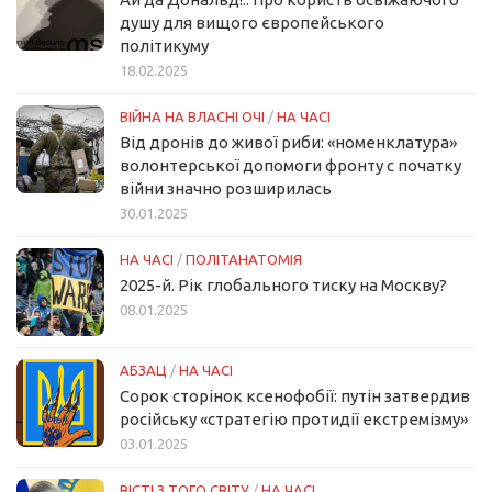
душу для вищого європейського
політикуму
18.02.2025
ВІЙНА НА ВЛАСНІ ОЧІ
/
НА ЧАСІ
Від дронів до живої риби: «номенклатура»
волонтерської допомоги фронту с початку
війни значно розширилась
30.01.2025
НА ЧАСІ
/
ПОЛІТАНАТОМІЯ
2025-й. Рік глобального тиску на Москву?
08.01.2025
АБЗАЦ
/
НА ЧАСІ
Сорок сторінок ксенофобії: путін затвердив
російську «стратегію протидії екстремізму»
03.01.2025
ВІСТІ З ТОГО СВІТУ
/
НА ЧАСІ