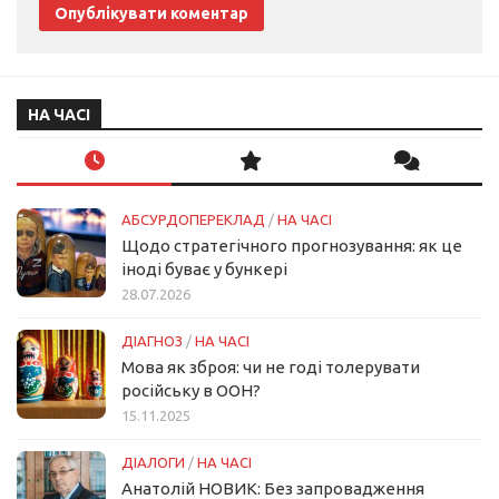
НА ЧАСІ
АБСУРДОПЕРЕКЛАД
/
НА ЧАСІ
Щодо стратегічного прогнозування: як це
іноді буває у бункері
28.07.2026
ДІАГНОЗ
/
НА ЧАСІ
Мова як зброя: чи не годі толерувати
російську в ООН?
15.11.2025
ДІАЛОГИ
/
НА ЧАСІ
Анатолій НОВИК: Без запровадження