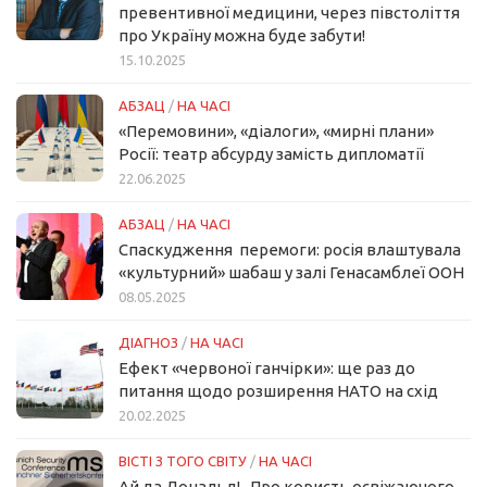
превентивної медицини, через півстоліття
про Україну можна буде забути!
15.10.2025
АБЗАЦ
/
НА ЧАСІ
«Перемовини», «діалоги», «мирні плани»
Росії: театр абсурду замість дипломатії
22.06.2025
АБЗАЦ
/
НА ЧАСІ
Спаскудження перемоги: росія влаштувала
«культурний» шабаш у залі Генасамблеї ООН
08.05.2025
ДІАГНОЗ
/
НА ЧАСІ
Ефект «червоної ганчірки»: ще раз до
питання щодо розширення НАТО на схід
20.02.2025
ВІСТІ З ТОГО СВІТУ
/
НА ЧАСІ
Ай да Дональд!.. Про користь освіжаючого