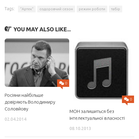
Tags:
"Артек"
оздоровчий сезон
режим роботи
табір
YOU MAY ALSO LIKE...
0
Росіяни найбільше
0
довіряють Володимиру
Соловйову
МОН залишиться без
інтелектуальної власності
02.04.2014
08.10.2013