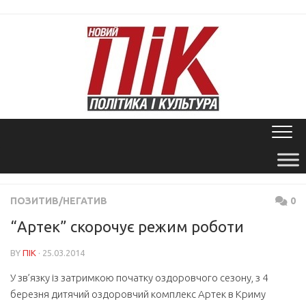
Skip
to
content
ПОЗИТИВ/НЕГАТИВ
0
“Артек” скорочує режим роботи
BY
ПІК
· 25.03.2014
У зв’язку із затримкою початку оздоровчого сезону, з 4
березня дитячий оздоровчий комплекс Артек в Криму