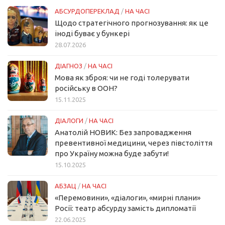
АБСУРДОПЕРЕКЛАД
/
НА ЧАСІ
Щодо стратегічного прогнозування: як це
іноді буває у бункері
28.07.2026
ДІАГНОЗ
/
НА ЧАСІ
Мова як зброя: чи не годі толерувати
російську в ООН?
15.11.2025
ДІАЛОГИ
/
НА ЧАСІ
Анатолій НОВИК: Без запровадження
превентивної медицини, через півстоліття
про Україну можна буде забути!
15.10.2025
АБЗАЦ
/
НА ЧАСІ
«Перемовини», «діалоги», «мирні плани»
Росії: театр абсурду замість дипломатії
22.06.2025