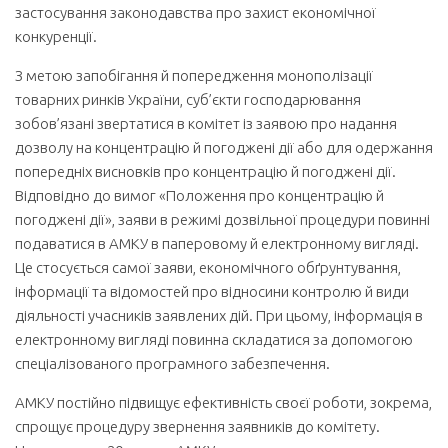
застосування законодавства про захист економічної
конкуренції.
З метою запобігання й попередження монополізації
товарних ринків України, суб’єкти господарювання
зобов’язані звертатися в комітет із заявою про надання
дозволу на концентрацію й погоджені дії або для одержання
попередніх висновків про концентрацію й погоджені дії.
Відповідно до вимог «Положення про концентрацію й
погоджені дії», заяви в режимі дозвільної процедури повинні
подаватися в АМКУ в паперовому й електронному вигляді.
Це стосується самої заяви, економічного обґрунтування,
інформації та відомостей про відносини контролю й види
діяльності учасників заявлених дій. При цьому, інформація в
електронному вигляді повинна складатися за допомогою
спеціалізованого програмного забезпечення.
АМКУ постійно підвищує ефективність своєї роботи, зокрема,
спрощує процедуру звернення заявників до комітету.