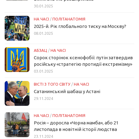
30.01.2025
НА ЧАСІ
/
ПОЛІТАНАТОМІЯ
2025-й. Рік глобального тиску на Москву?
08.01.2025
АБЗАЦ
/
НА ЧАСІ
Сорок сторінок ксенофобії: путін затвердив
російську «стратегію протидії екстремізму»
03.01.2025
ВІСТІ З ТОГО СВІТУ
/
НА ЧАСІ
Сатанинський шабаш у Астані
29.11.2024
НА ЧАСІ
/
ПОЛІТАНАТОМІЯ
Росія – доросла «Чорна мамба», або 21
листопада в новітній історії людства
23.11.2024