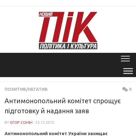
Skip
to
content
ПОЗИТИВ/НЕГАТИВ
0
Антимонопольний комітет спрощує
підготовку й надання заяв
BY
ЄГОР СОНІН
· 23.12.2013
Антимонопольний комітет України захищає