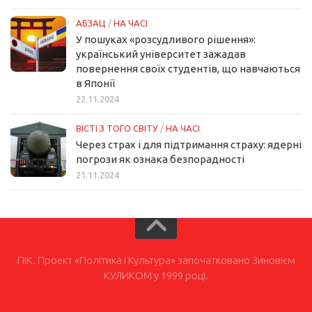
АБЗАЦ
/
НА ЧАСІ
У пошуках «розсудливого рішення»:
український університет зажадав
повернення своїх студентів, що навчаються
в Японії
22.11.2024
ВІСТІ З ТОГО СВІТУ
/
НА ЧАСІ
Через страх і для підтримання страху: ядерні
погрози як ознака безпорадності
21.11.2024
ПІК. Проект «Політика і Культура» започатковано Зиновієм
КУЛИКОМ у 1999 році.