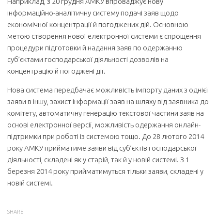
Наприклад, з 20 грудня АМКУ впроваджує нову
інформаційно-аналітичну систему подачі заяв щодо
економічної концентрації й погоджених дій. Основною
метою створення нової електронної системи є спрощення
процедури підготовки й надання заяв по одержанню
суб’єктами господарської діяльності дозволів на
концентрацію й погоджені дії.
Нова система передбачає можливість імпорту даних з однієї
заяви в іншу, захист інформації заяв на шляху від заявника до
комітету, автоматичну генерацію текстової частини заяв на
основі електронної версії, можливість одержання онлайн-
підтримки при роботі із системою тощо. До 28 лютого 2014
року АМКУ прийматиме заяви від суб’єктів господарської
діяльності, складені як у старій, так й у новій системі. З 1
березня 2014 року прийматимуться тільки заяви, складені у
новій системі.
SHARE