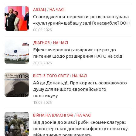
АБЗАЦ
/
НА ЧАСІ
Спаскудження перемоги: росія влаштувала
«культурний» шабаш у залі Генасамблеї ООН
08.05.2025
ДІАГНОЗ
/
НА ЧАСІ
Ефект «червоної ганчірки»: ще раз до
питання щодо розширення НАТО на схід
20.02.2025
ВІСТІ З ТОГО СВІТУ
/
НА ЧАСІ
Ай да Дональд!.. Про користь освіжаючого
душу для вищого європейського
політикуму
18.02.2025
ВІЙНА НА ВЛАСНІ ОЧІ
/
НА ЧАСІ
Від дронів до живої риби: «номенклатура»
волонтерської допомоги фронту с початку
війни значно розширилась