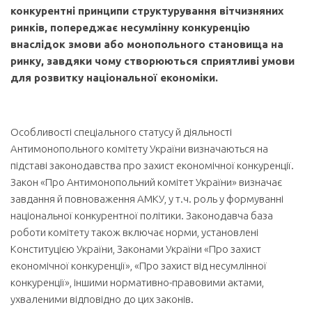
конкурентні принципи структурування вітчизняних
ринків, попереджає несумлінну конкуренцію
внаслідок змови або монопольного становища на
ринку, завдяки чому створюються сприятливі умови
для розвитку національної економіки.
Особливості спеціального статусу й діяльності
Антимонопольного комітету України визначаються на
підставі законодавства про захист економічної конкуренції.
Закон «Про Антимонопольний комітет України» визначає
завдання й повноваження АМКУ, у т.ч. роль у формуванні
національної конкурентної політики. Законодавча база
роботи комітету також включає норми, установлені
Конституцією України, Законами України «Про захист
економічної конкуренції», «Про захист від несумлінної
конкуренції», іншими нормативно-правовими актами,
ухваленими відповідно до цих законів.