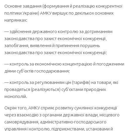
Основне завдання (формування й реалізацію конкурентної
політики України) АМКУ вирішує по декількох основних
напрямках:
— здійснення державного контролю за дотриманням
законодавства про захист економічної конкуренції,
запобігання, виявлення й припинення порушень
законодавства про захист економічної конкуренції;
— контроль за економічною концентрацією й погодженими
діями суб’єктів господарювання;
— контроль за регулюванням цін (тарифів) на товари, які
провадяться (реалізуються) суб’єктами природних
монополій.
Окрім того, АМКУ сприяє розвитку сумлінної конкуренції
через взаємодію з органами державної влади, місцевого
самоврядування, адміністративно-господарського
управління і контролю, підприємствами, установами й