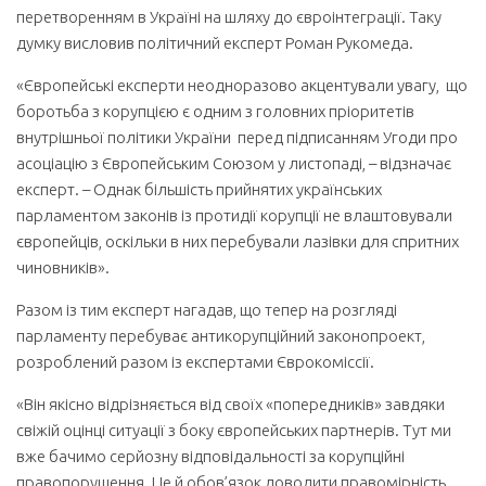
перетворенням в Україні на шляху до євроінтеграції. Таку
думку висловив політичний експерт Роман Рукомеда.
«Європейські експерти неодноразово акцентували увагу, що
боротьба з корупцією є одним з головних пріоритетів
внутрішньої політики України перед підписанням Угоди про
асоціацію з Європейським Союзом у листопаді, – відзначає
експерт. – Однак більшість прийнятих українських
парламентом законів із протидії корупції не влаштовували
європейців, оскільки в них перебували лазівки для спритних
чиновників».
Разом із тим експерт нагадав, що тепер на розгляді
парламенту перебуває антикорупційний законопроект,
розроблений разом із експертами Єврокоміссії.
«Він якісно відрізняється від своїх «попередників» завдяки
свіжій оцінці ситуації з боку європейських партнерів. Тут ми
вже бачимо серйозну відповідальності за корупційні
правопорушення. Це й обов’язок доводити правомірність