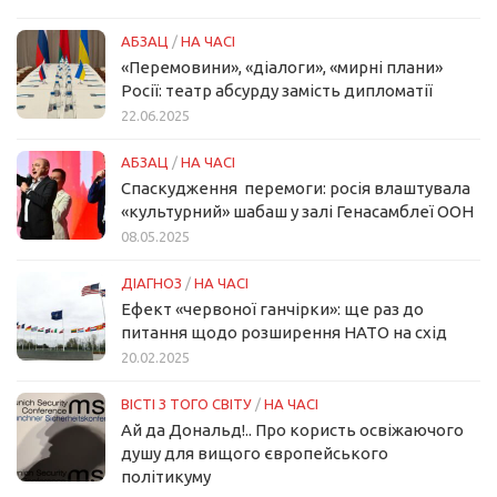
АБЗАЦ
/
НА ЧАСІ
«Перемовини», «діалоги», «мирні плани»
Росії: театр абсурду замість дипломатії
22.06.2025
АБЗАЦ
/
НА ЧАСІ
Спаскудження перемоги: росія влаштувала
«культурний» шабаш у залі Генасамблеї ООН
08.05.2025
ДІАГНОЗ
/
НА ЧАСІ
Ефект «червоної ганчірки»: ще раз до
питання щодо розширення НАТО на схід
20.02.2025
ВІСТІ З ТОГО СВІТУ
/
НА ЧАСІ
Ай да Дональд!.. Про користь освіжаючого
душу для вищого європейського
політикуму