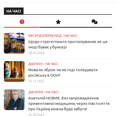
НА ЧАСІ
АБСУРДОПЕРЕКЛАД
/
НА ЧАСІ
Щодо стратегічного прогнозування: як це
іноді буває у бункері
28.07.2026
ДІАГНОЗ
/
НА ЧАСІ
Мова як зброя: чи не годі толерувати
російську в ООН?
15.11.2025
ДІАЛОГИ
/
НА ЧАСІ
Анатолій НОВИК: Без запровадження
превентивної медицини, через півстоліття
про Україну можна буде забути!
15.10.2025