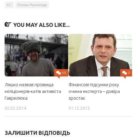
ЄС
Роман Рукомеда
YOU MAY ALSO LIKE...
49
0
Ляшко назвав прізвища
Фінансові підсумки року
міліціонерів-катів активіста
очима експерта – довіра
Гаврилюка
зростає
02.02.2014
31.12.2013
ЗАЛИШИТИ ВІДПОВІДЬ