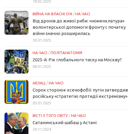
18.02.2025
ВІЙНА НА ВЛАСНІ ОЧІ
/
НА ЧАСІ
Від дронів до живої риби: «номенклатура»
волонтерської допомоги фронту с початку
війни значно розширилась
30.01.2025
НА ЧАСІ
/
ПОЛІТАНАТОМІЯ
2025-й. Рік глобального тиску на Москву?
08.01.2025
АБЗАЦ
/
НА ЧАСІ
Сорок сторінок ксенофобії: путін затвердив
російську «стратегію протидії екстремізму»
03.01.2025
ВІСТІ З ТОГО СВІТУ
/
НА ЧАСІ
Сатанинський шабаш у Астані
29.11.2024