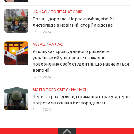
НА ЧАСІ
/
ПОЛІТАНАТОМІЯ
Росія – доросла «Чорна мамба», або 21
листопада в новітній історії людства
23.11.2024
АБЗАЦ
/
НА ЧАСІ
У пошуках «розсудливого рішення»:
український університет зажадав
повернення своїх студентів, що навчаються
в Японії
22.11.2024
ВІСТІ З ТОГО СВІТУ
/
НА ЧАСІ
Через страх і для підтримання страху: ядерні
погрози як ознака безпорадності
21.11.2024