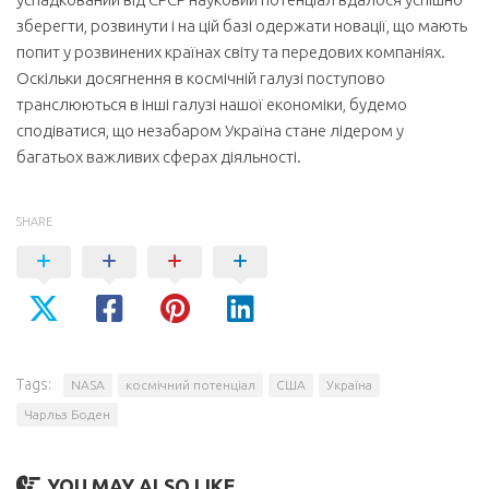
зберегти, розвинути і на цій базі одержати новації, що мають
попит у розвинених країнах світу та передових компаніях.
Оскільки досягнення в космічній галузі поступово
транслюються в інші галузі нашої економіки, будемо
сподіватися, що незабаром Україна стане лідером у
багатьох важливих сферах діяльності.
SHARE
Tags:
NASA
космічний потенціал
США
Україна
Чарльз Боден
YOU MAY ALSO LIKE...