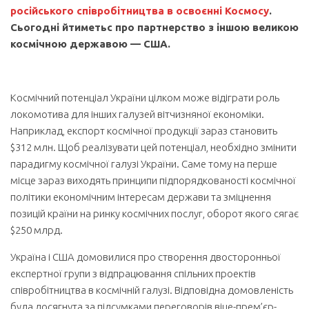
російського співробітництва в освоєнні Космосу
.
Сьогодні йтиметьс про партнерство з іншою великою
космічною державою — США.
Космічний потенціал України цілком може відіграти роль
локомотива для інших галузей вітчизняної економіки.
Наприклад, експорт космічної продукції зараз становить
$312 млн. Щоб реалізувати цей потенціал, необхідно змінити
парадигму космічної галузі України. Саме тому на перше
місце зараз виходять принципи підпорядкованості космічної
політики економічним інтересам держави та зміцнення
позицій країни на ринку космічних послуг, оборот якого сягає
$250 млрд.
Україна і США домовилися про створення двосторонньої
експертної групи з відпрацювання спільних проектів
співробітництва в космічній галузі. Відповідна домовленість
була досягнута за підсумками переговорів віце-прем’єр-