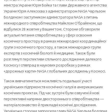
міністра України Юрія Бойка та глави Державного агентства
України Юрія Алексєєва з адміністратором NASA Чарльзом
Болденом і заступником адміністратора NASA з питань
міжнародного співробітництва Майклом О’брайеном, що
відбулися 28 жовтня у Вашингтоні. Сторони обговорили
актуальні питання співробітництва у сфері освоєння
космічного простору в рамках міжнародної координаційної
групи з космічного простору, а також міжнародної групи
експертів з космічній біології й медицини. Також були
розглянуті перспективи спільного дослідження далекого
Космосу і співпраці в наукових розробках у рамках
«дорожньої карти» NASA глобальних досліджень у Космосі.
Також вивчатиметься можливість подальшої участі
українських підприємств космічної галузі в американських
космічних проектах. Під час зустрічі були озвучені й нові
перспективні напрями двостороннього співробітництва —
матеріалознавство й прикладні космічні дослідження.
Українська сторона запросила главу NASA Чарльза Болдена