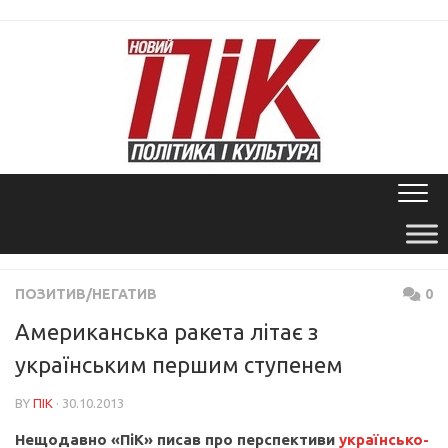
Skip
to
content
ПОЗИТИВ/НЕГАТИВ
0
Американська ракета літає з
українським першим ступенем
BY
ПІК
· 30.10.2013
Нещодавно «ПіК» писав про перспективи
українсько-