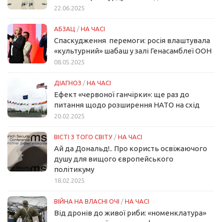
22.06.2025
АБЗАЦ
/
НА ЧАСІ
Спаскудження перемоги: росія влаштувала
«культурний» шабаш у залі Генасамблеї ООН
08.05.2025
ДІАГНОЗ
/
НА ЧАСІ
Ефект «червоної ганчірки»: ще раз до
питання щодо розширення НАТО на схід
20.02.2025
ВІСТІ З ТОГО СВІТУ
/
НА ЧАСІ
Ай да Дональд!.. Про користь освіжаючого
душу для вищого європейського
політикуму
18.02.2025
ВІЙНА НА ВЛАСНІ ОЧІ
/
НА ЧАСІ
Від дронів до живої риби: «номенклатура»