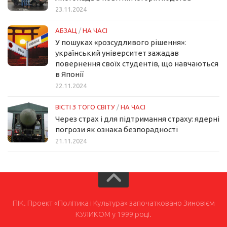
23.11.2024
АБЗАЦ
/
НА ЧАСІ
У пошуках «розсудливого рішення»:
український університет зажадав
повернення своїх студентів, що навчаються
в Японії
22.11.2024
ВІСТІ З ТОГО СВІТУ
/
НА ЧАСІ
Через страх і для підтримання страху: ядерні
погрози як ознака безпорадності
21.11.2024
ПІК. Проект «Політика і Культура» започатковано Зиновієм
КУЛИКОМ у 1999 році.