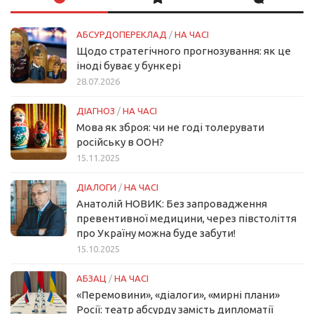
АБСУРДОПЕРЕКЛАД
/
НА ЧАСІ
Щодо стратегічного прогнозування: як це
іноді буває у бункері
28.07.2026
ДІАГНОЗ
/
НА ЧАСІ
Мова як зброя: чи не годі толерувати
російську в ООН?
15.11.2025
ДІАЛОГИ
/
НА ЧАСІ
Анатолій НОВИК: Без запровадження
превентивної медицини, через півстоліття
про Україну можна буде забути!
15.10.2025
АБЗАЦ
/
НА ЧАСІ
«Перемовини», «діалоги», «мирні плани»
Росії: театр абсурду замість дипломатії