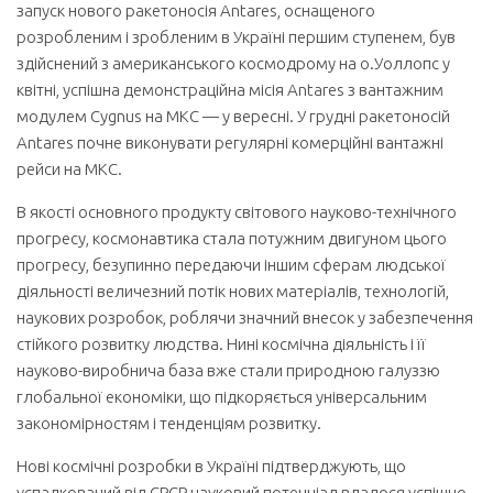
запуск нового ракетоносія Antares, оснащеного
розробленим і зробленим в Україні першим ступенем, був
здійснений з американського космодрому на о.Уоллопс у
квітні, успішна демонстраційна місія Antares з вантажним
модулем Cygnus на МКС — у вересні. У грудні ракетоносій
Antares почне виконувати регулярні комерційні вантажні
рейси на МКС.
В якості основного продукту світового науково-технічного
прогресу, космонавтика стала потужним двигуном цього
прогресу, безупинно передаючи іншим сферам людської
діяльності величезний потік нових матеріалів, технологій,
наукових розробок, роблячи значний внесок у забезпечення
стійкого розвитку людства. Нині космічна діяльність і її
науково-виробнича база вже стали природною галуззю
глобальної економіки, що підкоряється універсальним
закономірностям і тенденціям розвитку.
Нові космічні розробки в Україні підтверджують, що
успадкований від СРСР науковий потенціал вдалося успішно