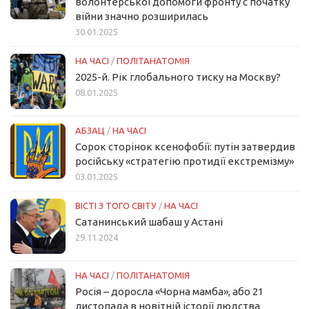
волонтерської допомоги фронту с початку
війни значно розширилась
30.01.2025
НА ЧАСІ
/
ПОЛІТАНАТОМІЯ
2025-й. Рік глобального тиску на Москву?
08.01.2025
АБЗАЦ
/
НА ЧАСІ
Сорок сторінок ксенофобії: путін затвердив
російську «стратегію протидії екстремізму»
03.01.2025
ВІСТІ З ТОГО СВІТУ
/
НА ЧАСІ
Сатанинський шабаш у Астані
29.11.2024
НА ЧАСІ
/
ПОЛІТАНАТОМІЯ
Росія – доросла «Чорна мамба», або 21
листопада в новітній історії людства