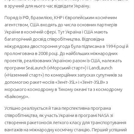
в зручний для нього час відвідати Україну.
Поряд із РФ, Бразилією, КНР і Європейським космічним
агентством, CША входять до числа основних партнерів
України в космічній сфері. Тут Україна і США мають
багаторічний досвід співробітництва. Відповідна
міжурядова двостороння угода була підписана в 1994 році й
пролонгована в 2008 році. До найбільших міжнародних
проектів, реалізованих Україною разом із США, належать
програми SeaLaunch («Морський старт») і LandLaunch
(«Наземний старт») по комерційних запусках супутників за
допомогою ракет-носіїв «Зеніт-3SL» і «Зеніт-3SLB» з
морського космодрому в Тихому океані та з космодрому
«Байконур».
Успішно реалізується й така перспективна програма
співробітництва, як участь України в програмі NASA зі
створення ракетоносія легкого класу для транспортування
вантажів на міжнародну космічну станцію. Перший успішний