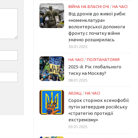
ВІЙНА НА ВЛАСНІ ОЧІ
/
НА ЧАСІ
Від дронів до живої риби:
«номенклатура»
волонтерської допомоги
фронту с початку війни
значно розширилась
30.01.2025
НА ЧАСІ
/
ПОЛІТАНАТОМІЯ
2025-й. Рік глобального
тиску на Москву?
08.01.2025
АБЗАЦ
/
НА ЧАСІ
Сорок сторінок ксенофобії:
путін затвердив російську
«стратегію протидії
екстремізму»
03.01.2025