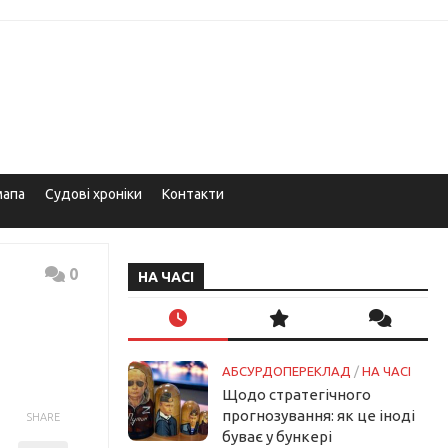
мапа
Судові хроніки
Контакти
0
НА ЧАСІ
АБСУРДОПЕРЕКЛАД
/
НА ЧАСІ
Щодо стратегічного
прогнозування: як це іноді
SHARE
буває у бункері