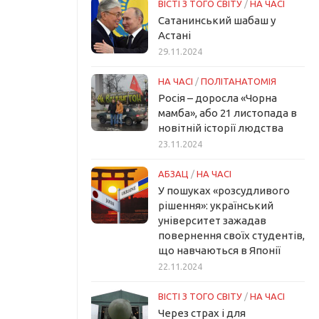
ВІСТІ З ТОГО СВІТУ
/
НА ЧАСІ
Сатанинський шабаш у
Астані
29.11.2024
НА ЧАСІ
/
ПОЛІТАНАТОМІЯ
Росія – доросла «Чорна
мамба», або 21 листопада в
новітній історії людства
23.11.2024
АБЗАЦ
/
НА ЧАСІ
У пошуках «розсудливого
рішення»: український
університет зажадав
повернення своїх студентів,
що навчаються в Японії
22.11.2024
ВІСТІ З ТОГО СВІТУ
/
НА ЧАСІ
Через страх і для