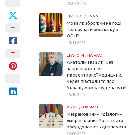
28.07.2026
ДІАГНОЗ
/
НА ЧАСІ
Мова як зброя: чи не годі
толерувати російську в
ООН?
15.11.2025
ДІАЛОГИ
/
НА ЧАСІ
Анатолій НОВИК: Без
запровадження
превентивної медицини,
через півстоліття про
Україну можна буде забути!
15.10.2025
АБЗАЦ
/
НА ЧАСІ
«Перемовини», «діалоги»,
«мирні плани» Росії: театр
абсурду замість дипломатії
22.06.2025