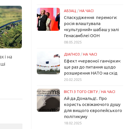
АБЗАЦ
/
НА ЧАСІ
Спаскудження перемоги:
росія влаштувала
«культурний» шабаш у залі
Генасамблеї ООН
08.05.2025
ДІАГНОЗ
/
НА ЧАСІ
х і на
Ефект «червоної ганчірки»:
нші
ще раз до питання щодо
розширення НАТО на схід
20.02.2025
ВІСТІ З ТОГО СВІТУ
/
НА ЧАСІ
Ай да Дональд!.. Про
користь освіжаючого душу
для вищого європейського
політикуму
18.02.2025