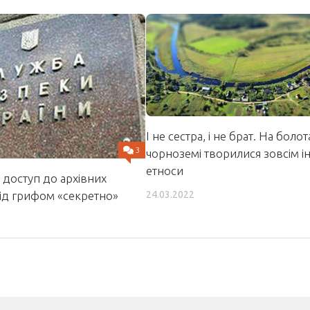
І не сестра, і не брат. На болота
3
чорноземі творилися зовсім і
етноси
 доступ до архівних
24.03.2022
ід грифом «секретно»