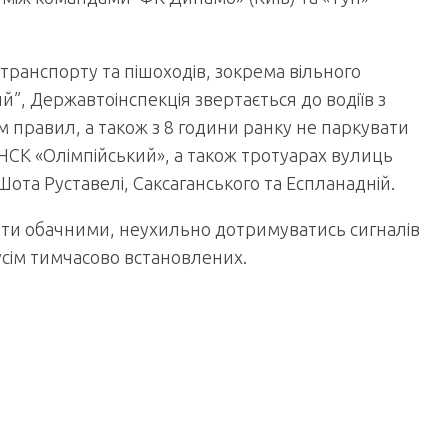
ранспорту та пішоходів, зокрема вільного
”, Державтоінспекція звертається до водіїв з
правил, а також з 8 години ранку не паркувати
 НСК «Олімпійський», а також тротуарах вулиць
Шота Руставелі, Саксаганського та Еспланадній.
бути обачними, неухильно дотримуватись сигналів
усім тимчасово встановлених.