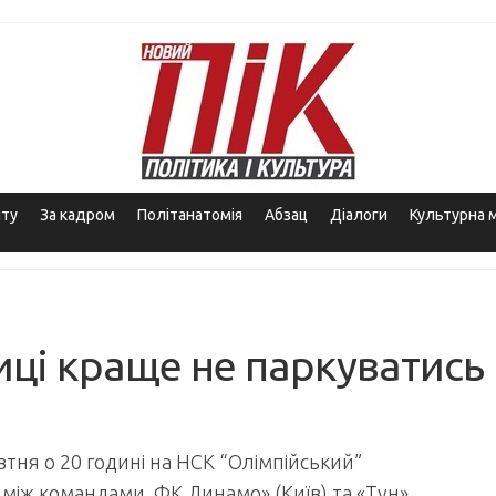
іту
За кадром
Політанатомія
Абзац
Діалоги
Культурна 
лиці краще не паркуватись
тня о 20 годині на НСК “Олімпійський”
між командами ФК Динамо» (Київ) та «Тун»