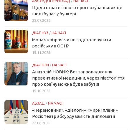
АБСУРДОПЕРЕКЛАД
/
НА ЧАСІ
Щодо стратегічного прогнозування: як це
іноді буває у бункері
28.07.2026
ДІАГНОЗ
/
НА ЧАСІ
Мова як зброя: чи не годі толерувати
російську в ООН?
15.11.2025
ДІАЛОГИ
/
НА ЧАСІ
Анатолій НОВИК: Без запровадження
превентивної медицини, через півстоліття
про Україну можна буде забути!
15.10.2025
АБЗАЦ
/
НА ЧАСІ
«Перемовини», «діалоги», «мирні плани»
Росії: театр абсурду замість дипломатії
22.06.2025