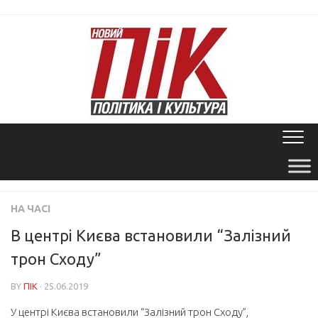
Skip
to
content
НА ЧАСІ
В центрі Києва встановили “Залізний
трон Сходу”
BY
ПІК
· 25.06.2019
У центрі Києва встановили “Залізний трон Сходу”,