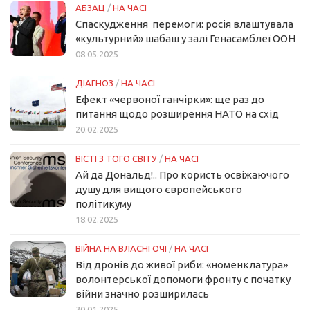
АБЗАЦ
/
НА ЧАСІ
Спаскудження перемоги: росія влаштувала
«культурний» шабаш у залі Генасамблеї ООН
08.05.2025
ДІАГНОЗ
/
НА ЧАСІ
Ефект «червоної ганчірки»: ще раз до
питання щодо розширення НАТО на схід
20.02.2025
ВІСТІ З ТОГО СВІТУ
/
НА ЧАСІ
Ай да Дональд!.. Про користь освіжаючого
душу для вищого європейського
політикуму
18.02.2025
ВІЙНА НА ВЛАСНІ ОЧІ
/
НА ЧАСІ
Від дронів до живої риби: «номенклатура»
волонтерської допомоги фронту с початку
війни значно розширилась
30.01.2025