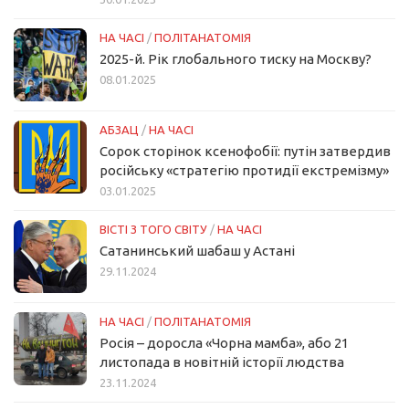
НА ЧАСІ
/
ПОЛІТАНАТОМІЯ
2025-й. Рік глобального тиску на Москву?
08.01.2025
АБЗАЦ
/
НА ЧАСІ
Сорок сторінок ксенофобії: путін затвердив
російську «стратегію протидії екстремізму»
03.01.2025
ВІСТІ З ТОГО СВІТУ
/
НА ЧАСІ
Сатанинський шабаш у Астані
29.11.2024
НА ЧАСІ
/
ПОЛІТАНАТОМІЯ
Росія – доросла «Чорна мамба», або 21
листопада в новітній історії людства
23.11.2024