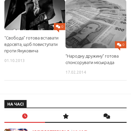
0
“Свобода” готова вставати
вдосвіта, щоб повиступати
0
проти Януковича
“Народну дружину” готова
01.10.2013
спонсорувати міськрада
17.02.2014
НА ЧАСІ