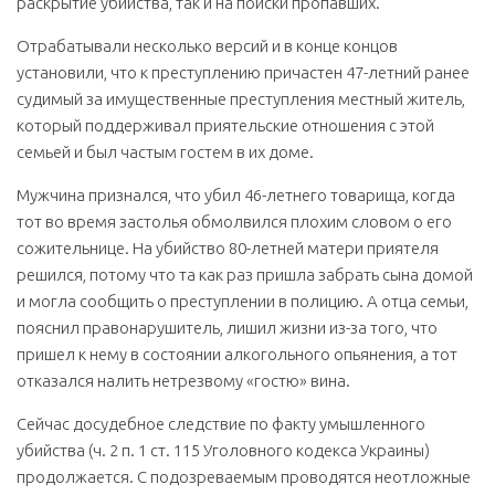
раскрытие убийства, так и на поиски пропавших.
Отрабатывали несколько версий и в конце концов
установили, что к преступлению причастен 47-летний ранее
судимый за имущественные преступления местный житель,
который поддерживал приятельские отношения с этой
семьей и был частым гостем в их доме.
Мужчина признался, что убил 46-летнего товарища, когда
тот во время застолья обмолвился плохим словом о его
сожительнице. На убийство 80-летней матери приятеля
решился, потому что та как раз пришла забрать сына домой
и могла сообщить о преступлении в полицию. А отца семьи,
пояснил правонарушитель, лишил жизни из-за того, что
пришел к нему в состоянии алкогольного опьянения, а тот
отказался налить нетрезвому «гостю» вина.
Сейчас досудебное следствие по факту умышленного
убийства (ч. 2 п. 1 ст. 115 Уголовного кодекса Украины)
продолжается. С подозреваемым проводятся неотложные