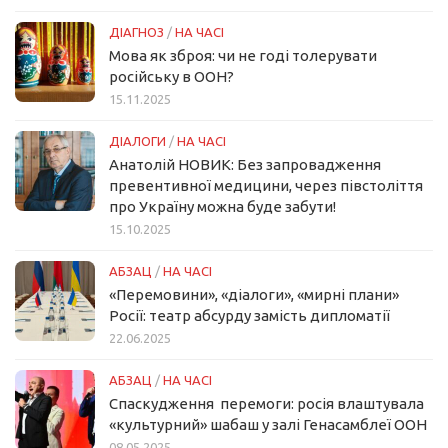
ДІАГНОЗ
/
НА ЧАСІ
Мова як зброя: чи не годі толерувати
російську в ООН?
15.11.2025
ДІАЛОГИ
/
НА ЧАСІ
Анатолій НОВИК: Без запровадження
превентивної медицини, через півстоліття
про Україну можна буде забути!
15.10.2025
АБЗАЦ
/
НА ЧАСІ
«Перемовини», «діалоги», «мирні плани»
Росії: театр абсурду замість дипломатії
22.06.2025
АБЗАЦ
/
НА ЧАСІ
Спаскудження перемоги: росія влаштувала
«культурний» шабаш у залі Генасамблеї ООН
08.05.2025