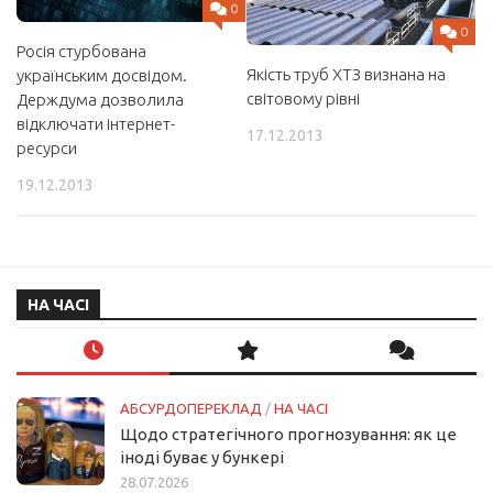
0
0
Росія стурбована
Якість труб ХТЗ визнана на
українським досвідом.
світовому рівні
Держдума дозволила
відключати інтернет-
17.12.2013
ресурси
19.12.2013
НА ЧАСІ
АБСУРДОПЕРЕКЛАД
/
НА ЧАСІ
Щодо стратегічного прогнозування: як це
іноді буває у бункері
28.07.2026