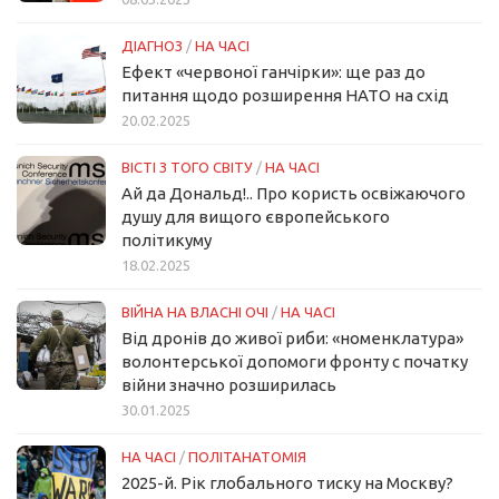
ДІАГНОЗ
/
НА ЧАСІ
Ефект «червоної ганчірки»: ще раз до
питання щодо розширення НАТО на схід
20.02.2025
ВІСТІ З ТОГО СВІТУ
/
НА ЧАСІ
Ай да Дональд!.. Про користь освіжаючого
душу для вищого європейського
політикуму
18.02.2025
ВІЙНА НА ВЛАСНІ ОЧІ
/
НА ЧАСІ
Від дронів до живої риби: «номенклатура»
волонтерської допомоги фронту с початку
війни значно розширилась
30.01.2025
НА ЧАСІ
/
ПОЛІТАНАТОМІЯ
2025-й. Рік глобального тиску на Москву?