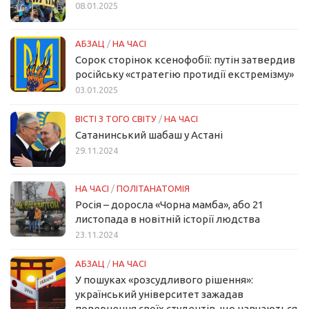
08.01.2025
АБЗАЦ
/
НА ЧАСІ
Сорок сторінок ксенофобії: путін затвердив
російську «стратегію протидії екстремізму»
03.01.2025
ВІСТІ З ТОГО СВІТУ
/
НА ЧАСІ
Сатанинський шабаш у Астані
29.11.2024
НА ЧАСІ
/
ПОЛІТАНАТОМІЯ
Росія – доросла «Чорна мамба», або 21
листопада в новітній історії людства
23.11.2024
АБЗАЦ
/
НА ЧАСІ
У пошуках «розсудливого рішення»:
український університет зажадав
повернення своїх студентів, що навчаються