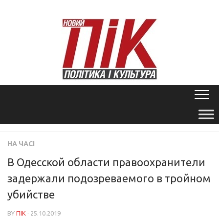
Skip
to
content
НА ЧАСІ
В Одесской области правоохранители
задержали подозреваемого в тройном
убийстве
BY
ПІК
· 25.10.2019