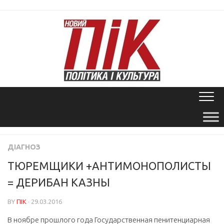
Skip
to
content
ДІАГНОЗ
ТЮРЕМЩИКИ +АНТИМОНОПОЛИСТЫ
= ДЕРИБАН КАЗНЫ
BY
ПІК
· 29.03.2016
В ноябре прошлого года Государственная пенитенциарная