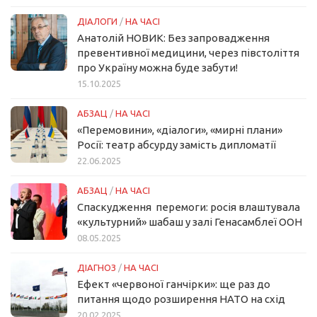
ДІАЛОГИ
/
НА ЧАСІ
Анатолій НОВИК: Без запровадження
превентивної медицини, через півстоліття
про Україну можна буде забути!
15.10.2025
АБЗАЦ
/
НА ЧАСІ
«Перемовини», «діалоги», «мирні плани»
Росії: театр абсурду замість дипломатії
22.06.2025
АБЗАЦ
/
НА ЧАСІ
Спаскудження перемоги: росія влаштувала
«культурний» шабаш у залі Генасамблеї ООН
08.05.2025
ДІАГНОЗ
/
НА ЧАСІ
Ефект «червоної ганчірки»: ще раз до
питання щодо розширення НАТО на схід
20.02.2025