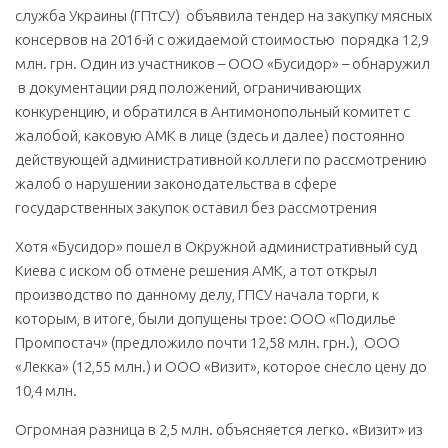
служба Украины (ГПтСУ) объявила тендер на закупку мясных
консервов на 2016-й с ожидаемой стоимостью порядка 12,9
млн. грн. Один из участников – ООО «Бусидор» – обнаружил
в документации ряд положений, ограничивающих
конкуренцию, и обратился в Антимонопольный комитет с
жалобой, каковую АМК в лице (здесь и далее) постоянно
действующей административной коллеги по рассмотрению
жалоб о нарушении законодательства в сфере
государственных закупок оставил без рассмотрения
Хотя «Бусидор» пошел в Окружной административный суд
Киева с иском об отмене решения АМК, а тот открыл
производство по данному делу, ГПСУ начала торги, к
которым, в итоге, были допущены трое: ООО «Подилье
Промпостач» (предложило почти 12,58 млн. грн.), ООО
«Лекка» (12,55 млн.) и ООО «Визит», которое снесло цену до
10,4 млн.
Огромная разница в 2,5 млн. объясняется легко. «Визит» из