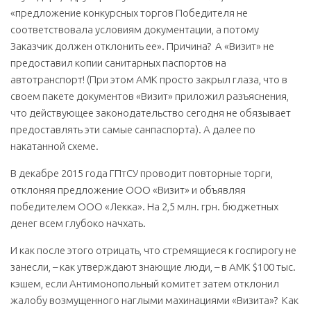
«предложение конкурсных торгов Победителя не
соответствовала условиям документации, а потому
Заказчик должен отклонить ее». Причина? А «Визит» не
предоставил копии санитарных паспортов на
автотранспорт! (При этом АМК просто закрыл глаза, что в
своем пакете документов «Визит» приложил разъяснения,
что действующее законодательство сегодня не обязывает
предоставлять эти самые санпаспорта). А далее по
накатанной схеме.
В декабре 2015 года ГПтСУ проводит повторные торги,
отклоняя предложение ООО «Визит» и объявляя
победителем ООО «Лекка». На 2,5 млн. грн. бюджетных
денег всем глубоко начхать.
И как после этого отрицать, что стремящиеся к госпирогу не
занесли, – как утверждают знающие люди, – в АМК $100 тыс.
кэшем, если Антимонопольный комитет затем отклонил
жалобу возмущенного наглыми махинациями «Визита»? Как