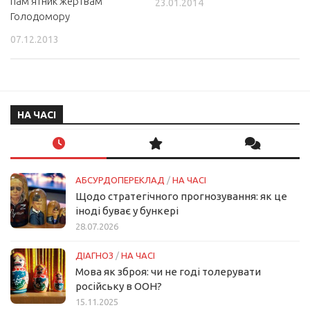
пам’ятник жертвам
23.01.2014
Голодомору
07.12.2013
НА ЧАСІ
АБСУРДОПЕРЕКЛАД
/
НА ЧАСІ
Щодо стратегічного прогнозування: як це
іноді буває у бункері
28.07.2026
ДІАГНОЗ
/
НА ЧАСІ
Мова як зброя: чи не годі толерувати
російську в ООН?
15.11.2025