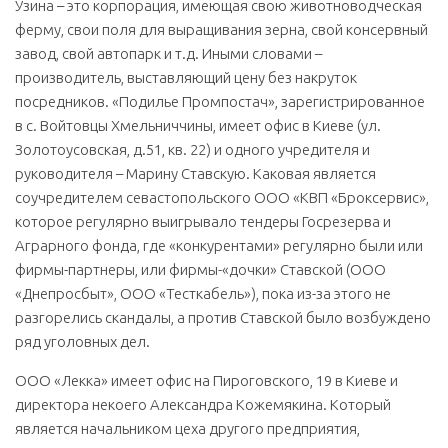
Узина – это корпорация, имеющая свою животноводческая
ферму, свои поля для выращивания зерна, свой консервный
завод, свой автопарк и т.д. Иными словами –
производитель, выставляющий цену без накруток
посредников. «Подилье Промпостач», зарегистрированное
в с. Войтовцы Хмельниччины, имеет офис в Киеве (ул.
Золотоусовская, д.51, кв. 22) и одного учредителя и
руководителя – Марину Ставскую. Каковая является
соучредителем севастопольского ООО «КВП «Броксервис»,
которое регулярно выигрывало тендеры Госрезерва и
Аграрного фонда, где «конкурентами» регулярно были или
фирмы-партнеры, или фирмы-«дочки» Ставской (ООО
«Днепросбыт», ООО «Тесткабель»), пока из-за этого не
разгорелись скандалы, а против Ставской было возбуждено
ряд уголовных дел.
ООО «Лекка» имеет офис на Пироговского, 19 в Киеве и
директора некоего Александра Кожемякина. Который
является начальником цеха другого предприятия,