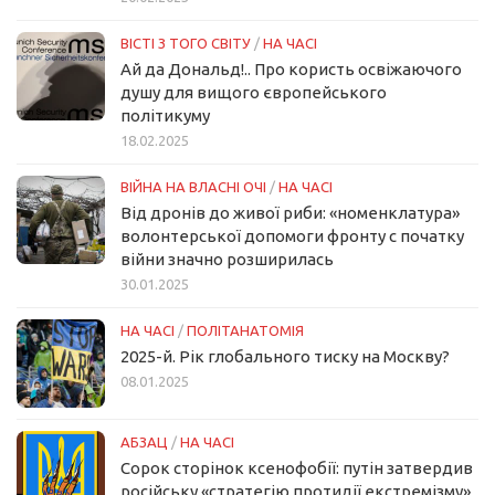
ВІСТІ З ТОГО СВІТУ
/
НА ЧАСІ
Ай да Дональд!.. Про користь освіжаючого
душу для вищого європейського
політикуму
18.02.2025
ВІЙНА НА ВЛАСНІ ОЧІ
/
НА ЧАСІ
Від дронів до живої риби: «номенклатура»
волонтерської допомоги фронту с початку
війни значно розширилась
30.01.2025
НА ЧАСІ
/
ПОЛІТАНАТОМІЯ
2025-й. Рік глобального тиску на Москву?
08.01.2025
АБЗАЦ
/
НА ЧАСІ
Сорок сторінок ксенофобії: путін затвердив
російську «стратегію протидії екстремізму»