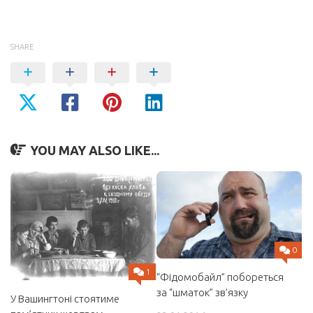
SHARE
YOU MAY ALSO LIKE...
0
1
“Фідомобайл” побореться
за “шматок” зв’язку
У Вашингтоні стоятиме