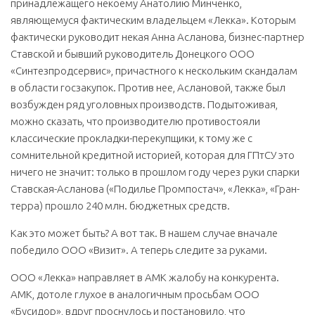
принадлежащего некоему Анатолию Минченко,
являющемуся фактическим владельцем «Лекка». Которым
фактически руководит некая Анна Асланова, бизнес-партнер
Ставской и бывший руководитель Донецкого ООО
«Синтезпродсервис», причастного к нескольким скандалам
в области госзакупок. Против нее, Аслановой, также был
возбужден ряд уголовных производств. Подытоживая,
можно сказать, что производителю противостояли
классические прокладки-перекупщики, к тому же с
сомнительной кредитной историей, которая для ГПтСУ это
ничего не значит: только в прошлом году через руки спарки
Ставская-Асланова («Подилье Промпостач», «Лекка», «Гран-
терра) прошло 240 млн. бюджетных средств.
Как это может быть? А вот так. В нашем случае вначале
победило ООО «Визит». А теперь следите за руками.
ООО «Лекка» направляет в АМК жалобу на конкурента.
АМК, дотоле глухое в аналогичным просьбам ООО
«Бусидор», вдруг проснулось и постановило, что