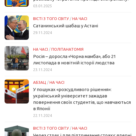
03.01.2025
ВІСТІ З ТОГО СВІТУ
/
НА ЧАСІ
Сатанинський шабаш у Астані
29.11.2024
НА ЧАСІ
/
ПОЛІТАНАТОМІЯ
Росія – доросла «Чорна мамба», або 21
листопада в новітній історії людства
23.11.2024
АБЗАЦ
/
НА ЧАСІ
У пошуках «розсудливого рішення»:
український університет зажадав
повернення своїх студентів, що навчаються
в Японії
22.11.2024
ВІСТІ З ТОГО СВІТУ
/
НА ЧАСІ
Через страх і для підтримання страху: ядерні