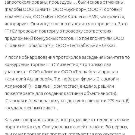
запротоколированы, процедуры… были снова отменены.
Жалобы ООО «Визит», ООО «Бусидор», ООО «Торговый
дом «Нерей», ООО «Вест ЮА» Коллегия АМК, как водится,
игнорирует. Они искусственно выводятся из процесса. Зато
ГПтСУ проводит повторную проверку соответствия
предложений конкурсных торгов. По предприятиям ООО
«Подилье Промпосатч», ООО «Тесткабель» и «Лекка».
И после обнародования протоколов заседания комитета по
конкурсным торгам ГПтСУ известно, что только два
участника – ООО «Лекка» и ООО «Тесткабель» прошли
«критерий Аслановой». Т.е. победят фирмы Ставской и
Аслановой («Подилье Промпостас», видимо, решили
пожертвовать для создания картинки объективности).
Ставская и Асланова получат доступ к еще почти 279 млн. (!)
государственных гривен…
Как уже говорилось выше, пострадавшие от тендерных схем
обратились в суд. Они уверены в своей правоте. Во-первых,
они сами производят продукт, отвечают за его качество и