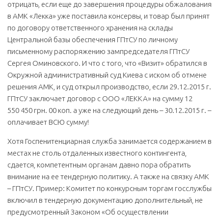
отрицать, если еще до завершения процедуры обжалования
в АМК «Лекка» уже поставила консервы, и товар был принят
по договору ответственного хранения на склады
Центральной базы обеспечения ГПтСУ по личному
письменному распоряжению зампредседателя ГПтСУ
Сергея Оминовского. И что с того, что «Визит» обратился в
Окружной административный суд Киева с иском об отмене
решения АМК, и суд открыл производство, если 29.12.2015 г.
ГПтСУ заключает договор с ООО «ЛEKKA» на сумму 12
550 450 грн. 00 коп. а уже на следующий день – 30.12.2015 г. –
оплачивает ВСЮ сумму!
Хотя Госпенитенциарная служба занимается содержанием в
местах не столь отдаленных известного контингента,
сдается, компетентным органам давно пора обратить
внимание на ее тендерную политику. А также на связку АМК
– ГПтСУ. Пример: Комитет по конкурсным торгам госслужбы
включил в тендерную документацию дополнительный, не
предусмотренный Законом «Об осуществлении