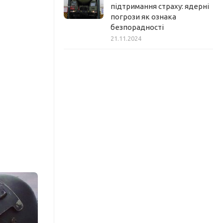
підтримання страху: ядерні
погрози як ознака
безпорадності
21.11.2024