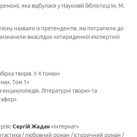
монії, яка відбулася у Науковій бібліотеці ім. М.
ону назвали із претендентів, які потрапили до
 визначили внаслідок чотириденної експертної
бірка творів. У 4 томах»
мах. Том 1»
 енциклопедія. Літературні твори» та
тафор»
ргія:
Сергій Жадан
«Інтернат»
нтастика / любовний роман / історичний роман /