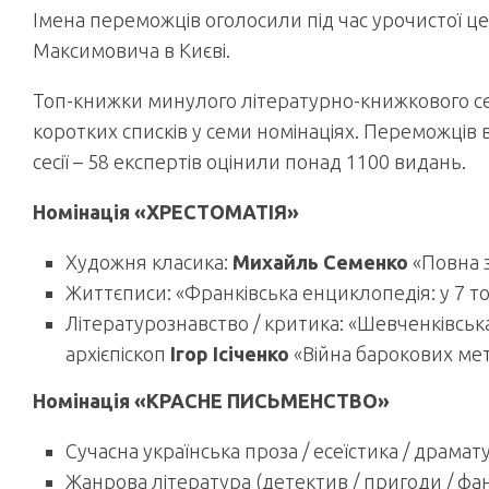
Імена переможців оголосили під час урочистої цере
Максимовича в Києві.
Топ-книжки минулого літературно-книжкового сез
коротких списків у семи номінаціях. Переможців
сесії – 58 експертів оцінили понад 1100 видань.
Номінація «ХРЕСТОМАТІЯ»
Художня класика:
Михайль Семенко
«Повна з
Життєписи: «Франківська енциклопедія: у 7 то
Літературознавство / критика: «Шевченківська
архієпіскоп
Ігор Ісіченко
«Війна барокових ме
Номінація «КРАСНЕ ПИСЬМЕНСТВО»
Сучасна українська проза / есеїстика / драмату
Жанрова література (детектив / пригоди / фа