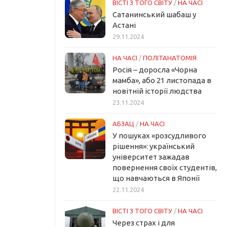
ВІСТІ З ТОГО СВІТУ
/
НА ЧАСІ
Сатанинський шабаш у
Астані
29.11.2024
НА ЧАСІ
/
ПОЛІТАНАТОМІЯ
Росія – доросла «Чорна
мамба», або 21 листопада в
новітній історії людства
23.11.2024
АБЗАЦ
/
НА ЧАСІ
У пошуках «розсудливого
рішення»: український
університет зажадав
повернення своїх студентів,
що навчаються в Японії
22.11.2024
ВІСТІ З ТОГО СВІТУ
/
НА ЧАСІ
Через страх і для