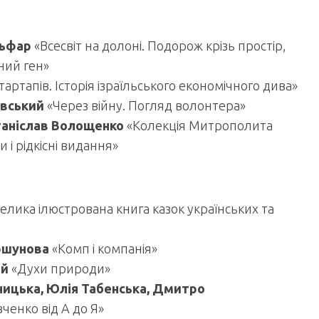
льфар
«Всесвіт на долоні. Подорож крізь простір,
ний ген»
тартапів. Історія ізраїльського економічного дива»
вський
«Через війну. Погляд волонтера»
аніслав Волощенко
«Колекція Митрополита
і рідкісні видання»
лика ілюстрована книга казок українських та
ршунова
«Комп і компанія»
ій
«Духи природи»
ницька, Юлія Табенська, Дмитро
ченко від А до Я»