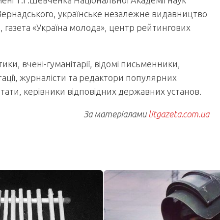
мені Т.Г.Шевченка Національної Академії наук
.І.Вернадського, українське незалежне видавництво
 газета «Україна молода», центр рейтингових
ики, вчені-гуманітарії, відомі письменники,
єнтації, журналісти та редактори популярних
тати, керівники відповідних державних установ.
За матеріалами
litgazeta.com.ua