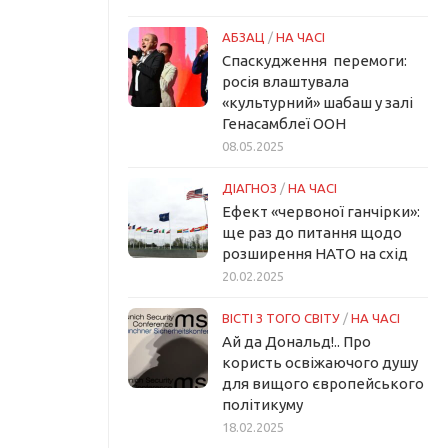
АБЗАЦ
/
НА ЧАСІ
Спаскудження перемоги:
росія влаштувала
«культурний» шабаш у залі
Генасамблеї ООН
08.05.2025
ДІАГНОЗ
/
НА ЧАСІ
Ефект «червоної ганчірки»:
ще раз до питання щодо
розширення НАТО на схід
20.02.2025
ВІСТІ З ТОГО СВІТУ
/
НА ЧАСІ
Ай да Дональд!.. Про
користь освіжаючого душу
для вищого європейського
політикуму
18.02.2025