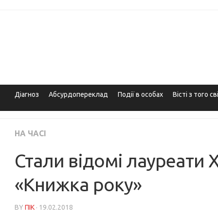
Skip
to
content
Діагноз
Абсурдопереклад
Події в особах
Вісті з того св
НА ЧАСІ
Стали відомі лауреати 
«Книжка року»
BY
ПІК
· 19.02.2018