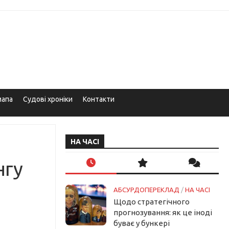
мапа
Судові хроніки
Контакти
НА ЧАСІ
нгу
АБСУРДОПЕРЕКЛАД
/
НА ЧАСІ
Щодо стратегічного
прогнозування: як це іноді
буває у бункері