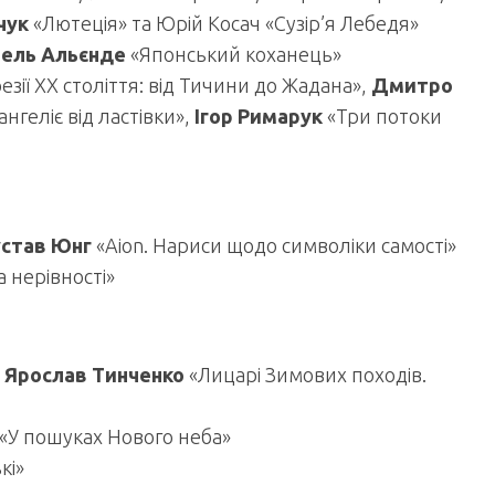
чук
«Лютеція» та Юрій Косач «Сузір’я Лебедя»
бель Альєнде
«Японський коханець»
езії ХХ століття: від Тичини до Жадана»,
Дмитро
нгеліє від ластівки»,
Ігор Римарук
«Три потоки
устав Юнг
«Aion. Нариси щодо символіки самості»
а нерівності»
:
Ярослав Тинченко
«Лицарі Зимових походів.
«У пошуках Нового неба»
кі»