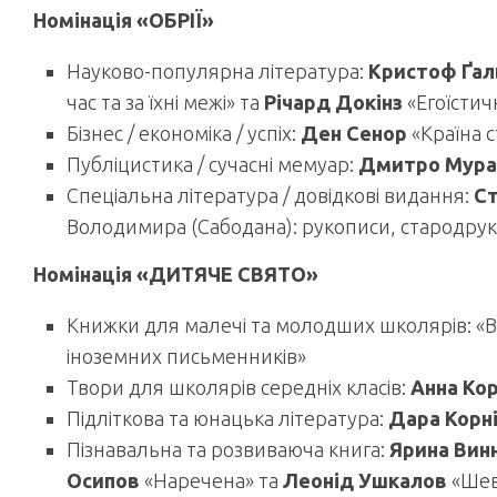
Номінація «ОБРІЇ»
Науково-популярна література:
Кристоф Ґа
час та за їхні межі» та
Річард Докінз
«Егоїстич
Бізнес / економіка / успіх:
Ден Сенор
«Країна с
Публіцистика / сучасні мемуар:
Дмитро Мура
Спеціальна література / довідкові видання:
Ст
Володимира (Сабодана): рукописи, стародруки 
Номінація «ДИТЯЧЕ СВЯТО»
Книжки для малечі та молодших школярів: «Ве
іноземних письменників»
Твори для школярів середніх класів:
Анна Ко
Підліткова та юнацька література:
Дара Корн
Пізнавальна та розвиваюча книга:
Ярина Вин
Осипов
«Наречена» та
Леонід Ушкалов
«Шев