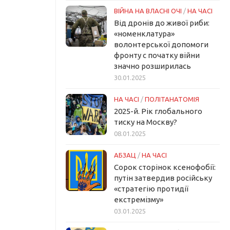
ВІЙНА НА ВЛАСНІ ОЧІ
/
НА ЧАСІ
Від дронів до живої риби:
«номенклатура»
волонтерської допомоги
фронту с початку війни
значно розширилась
30.01.2025
НА ЧАСІ
/
ПОЛІТАНАТОМІЯ
2025-й. Рік глобального
тиску на Москву?
08.01.2025
АБЗАЦ
/
НА ЧАСІ
Сорок сторінок ксенофобії:
путін затвердив російську
«стратегію протидії
екстремізму»
03.01.2025