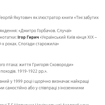
 Георгій Якутович як ілюстратор книги «Тіні забутих
сякдення: «Дмитро Горбачов. Случаї»
 нотатки:
Ігор Гирич
«Український Київ кінця ХІХ –
0-х роках. Спогади старожила»
го птаха: життя Григорія Сковороди»
походів. 1919-1922 рр.».
ний у 1999 році і щорічно визначає найкращі
и самостійно або у співпраці з іноземними