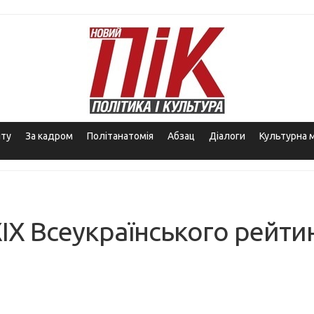
іту
За кадром
Політанатомія
Абзац
Діалоги
Культурна 
ХІХ Всеукраїнського рейти