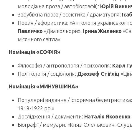
молодіжна проза / автобіографії):
Юрій Винни
Зарубіжна проза / есеїстика / драматургія:
Іса
Поезія / афористика: «Антологія української по
Павличко
«Два кольори»,
Ірина Жиленко
«Єва
місячного світла»
Номінація «СОФІЯ»
Філософія / антропологія / психологія:
Карл Г
Політологія / соціологія:
Джозеф Стіґліц
«Цін
Номінація «МИНУВШИНА»
Популярні видання / історична белетристика
1919-1922 рр.»
Дослідження / документи:
Наталія Яковенко
Біографії / мемуари: «Князі Олельковичі-Слуць