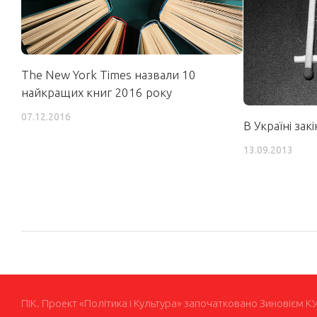
The New York Times назвали 10
найкращих книг 2016 року
07.12.2016
В Україні зак
13.09.2013
ПІК. Проект «Політика і Культура» започатковано Зиновієм К