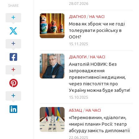
28.07.2026
SHARE
ДІАГНОЗ
/
НА ЧАСІ
Мова як зброя: чи не годі
толерувати російську в
ООН?
15.11.2025
ДІАЛОГИ
/
НА ЧАСІ
Анатолій НОВИК: Без
запровадження
превентивної медицини,
через півстоліття про
Україну можна буде забути!
15.10.2025
АБЗАЦ
/
НА ЧАСІ
«Перемовини», «діалоги»,
«мирні плани» Росії: театр
абсурду замість дипломатії
22.06.2025