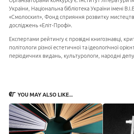
Організаторами конкурсу є: Інститут літератури і
України, Національна бібліотека України імені В
«Смолоскип», Фонд сприяння розвитку мистецтв,
досліджень «Еліт-Профі».
Експертами рейтингу є провідні книгознавці, крит
політологи різної естетичної та ідеологічної орі
періодичних видань, культурологи, народні депу
YOU MAY ALSO LIKE...