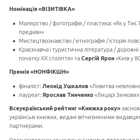
Номінація «ВІЗИТІВКА»
Малярство / фотографія / пластика: «Як у Тіні.
предків»»
Мистецтвознавство / етнографія / історія пов
Краєзнавча і туристична література / дорожні
початку ХХ століття» та
Сергій Ярон
«Київ у 8
Премія «НОНФІКШН»
фіналіст:
Леонід Ушкалов
«Ловитва невловно
лауреат:
Ярослав Тинченко
«Лицарі Зимових 
Всеукраїнський рейтинг «Книжка року»
заснова
українські книжки, видані вітчизняними видавцям
партнерами.