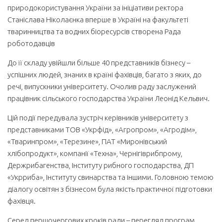
природокористування України за ініціативи ректора
Станіслава Ніколаєнка вперше в Україні на факультеті
тваринництва та водних біоресурсів створена Рада
роботодавців
До її складу увійшли більше 40 представників бізнесу –
успішних людей, знаних в країні фахівців, багато з яких, до
речі, випускники університету. Очолив раду заслужений
працівник сільського господарства України Леонід Кельвич.
Цій події передувала зустріч керівників університету з
представниками ТОВ «Укрфід», «Агропром», «Агродім»,
«Тваринпром», «Терезине», ПАТ «Миронівський
хлібопродукт», компанії «Техна», Чернігіврибпрому,
Держрибагенства, Інституту рибного господарства, ДП
«Укрриба», Інституту свинарства та іншими. Головною темою
діалогу освітян з бізнесом була якість практичної підготовки
фахівця.
Серед першочергових кроків ради – перегляд програм