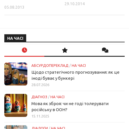
29.10.2014
05.08.2013
НА ЧАСІ
АБСУРДОПЕРЕКЛАД
/
НА ЧАСІ
Щодо стратегічного прогнозування: як це
іноді буває у бункері
28.07.2026
ДІАГНОЗ
/
НА ЧАСІ
Мова як зброя: чи не годі толерувати
російську в ООН?
15.11.2025
ДІАЛОГИ
/
НА ЧАСІ