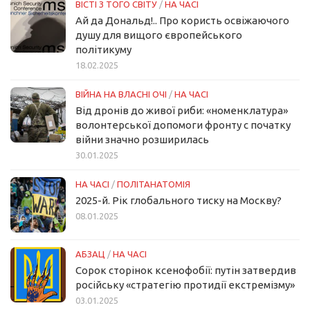
ВІСТІ З ТОГО СВІТУ
/
НА ЧАСІ
Ай да Дональд!.. Про користь освіжаючого
душу для вищого європейського
політикуму
18.02.2025
ВІЙНА НА ВЛАСНІ ОЧІ
/
НА ЧАСІ
Від дронів до живої риби: «номенклатура»
волонтерської допомоги фронту с початку
війни значно розширилась
30.01.2025
НА ЧАСІ
/
ПОЛІТАНАТОМІЯ
2025-й. Рік глобального тиску на Москву?
08.01.2025
АБЗАЦ
/
НА ЧАСІ
Сорок сторінок ксенофобії: путін затвердив
російську «стратегію протидії екстремізму»
03.01.2025