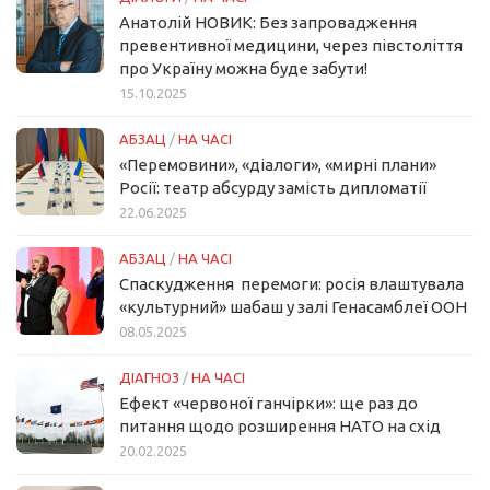
Анатолій НОВИК: Без запровадження
превентивної медицини, через півстоліття
про Україну можна буде забути!
15.10.2025
АБЗАЦ
/
НА ЧАСІ
«Перемовини», «діалоги», «мирні плани»
Росії: театр абсурду замість дипломатії
22.06.2025
АБЗАЦ
/
НА ЧАСІ
Спаскудження перемоги: росія влаштувала
«культурний» шабаш у залі Генасамблеї ООН
08.05.2025
ДІАГНОЗ
/
НА ЧАСІ
Ефект «червоної ганчірки»: ще раз до
питання щодо розширення НАТО на схід
20.02.2025