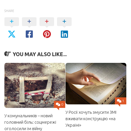
SHARE
YOU MAY ALSO LIKE...
1
0
У Росії хочуть змусити ЗМІ
У комунальників – новий
вживати конструкцію «на
головний біль: соцмережі
Україні»
оголосили їм війну