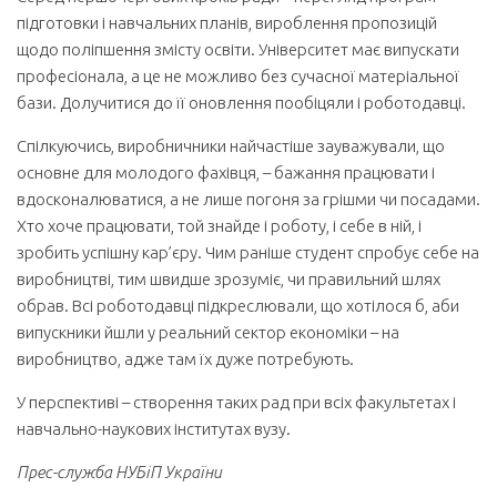
підготовки і навчальних планів, вироблення пропозицій
щодо поліпшення змісту освіти. Університет має випускати
професіонала, а це не можливо без сучасної матеріальної
бази. Долучитися до її оновлення пообіцяли і роботодавці.
Спілкуючись, виробничники найчастіше зауважували, що
основне для молодого фахівця, – бажання працювати і
вдосконалюватися, а не лише погоня за грішми чи посадами.
Хто хоче працювати, той знайде і роботу, і себе в ній, і
зробить успішну кар’єру. Чим раніше студент спробує себе на
виробництві, тим швидше зрозуміє, чи правильний шлях
обрав. Всі роботодавці підкреслювали, що хотілося б, аби
випускники йшли у реальний сектор економіки – на
виробництво, адже там їх дуже потребують.
У перспективі – створення таких рад при всіх факультетах і
навчально-наукових інститутах вузу.
Прес-служба НУБіП України