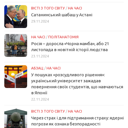
ВІСТІ З ТОГО СВІТУ
/
НА ЧАСІ
Сатанинський шабаш у Астані
29.11.2024
НА ЧАСІ
/
ПОЛІТАНАТОМІЯ
Росія – доросла «Чорна мамба», або 21
листопада в новітній історії людства
23.11.2024
АБЗАЦ
/
НА ЧАСІ
У пошуках «розсудливого рішення»:
український університет зажадав
повернення своїх студентів, що навчаються
в Японії
22.11.2024
ВІСТІ З ТОГО СВІТУ
/
НА ЧАСІ
Через страх і для підтримання страху: ядерні
погрози як ознака безпорадності