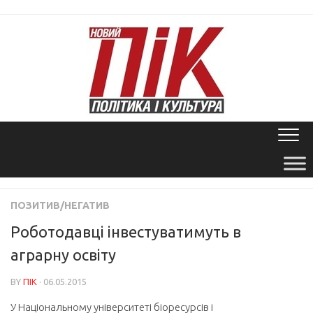
Skip
to
content
ПОЗИТИВ/НЕГАТИВ
Роботодавці інвестуватимуть в
аграрну освіту
BY
ПІК
· 06.05.2015
У Національному університеті біоресурсів і