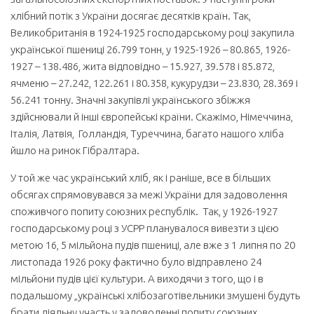
хлібний потік з України досягає десятків країн. Так,
Великобританія в 1924-1925 господарському році закупила
української пшениці 26.799 тонн, у 1925-1926 – 80.865, 1926-
1927 – 138.486, жита відповідно – 15.927, 39.578 і 85.872,
ячменю – 27.242, 122.261 і 80.358, кукурудзи – 23.830, 28.369 і
56.241 тонну. Значні закупівлі українського збіжжя
здійснювали й інші європейські країни. Скажімо, Німеччина,
Італія, Латвія, Голландія, Туреччина, багато нашого хліба
йшло на ринок Гібралтара.
У той же час український хліб, як і раніше, все в більших
обсягах спрямовувався за межі України для задоволення
споживчого попиту союзних республік. Так, у 1926-1927
господарському році з УСРР планувалося вивезти з цією
метою 16, 5 мільйона пудів пшениці, але вже з 1 липня по 20
листопада 1926 року фактично було відправлено 24
мільйони пудів цієї культури. А виходячи з того, що і в
подальшому „українські хлібозаготівельники змушені будуть
брати діяльну участь у задоволенні попиту союзних