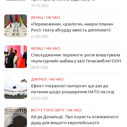
15.10.2025
АБЗАЦ
/
НА ЧАСІ
«Перемовини», «діалоги», «мирні плани»
Росії: театр абсурду замість дипломатії
22.06.2025
АБЗАЦ
/
НА ЧАСІ
Спаскудження перемоги: росія влаштувала
«культурний» шабаш у залі Генасамблеї ООН
08.05.2025
ДІАГНОЗ
/
НА ЧАСІ
Ефект «червоної ганчірки»: ще раз до
питання щодо розширення НАТО на схід
20.02.2025
ВІСТІ З ТОГО СВІТУ
/
НА ЧАСІ
Ай да Дональд!.. Про користь освіжаючого
душу для вищого європейського