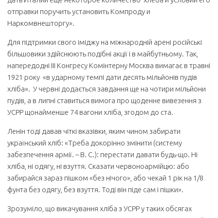
отправки поручить установить Компроду и
Наркомвнешторгу».
Для підтримки свого іміджу на міжнародній арені російські
більшовики здійснюють подібні акції і в майбутньому. Так,
напередодні ІІІ Конгресу Комінтерну Москва вимагає в травні
1921 року «в ударному темпі дати десять мільйонів пудів
хліба». У червні додається завдання ще на чотири мільйони
пудів, а в липні ставиться вимога про щоденне вивезення з
УСРР щонайменше 74 вагони хліба, згодом до ста.
Ленін тоді давав чіткі вказівки, яким чином забирати
український хліб: «Треба докорінно змінити (систему
забезпечення армії. – В. С.): перестати давати будь-що. Ні
хліба, ні одягу, ні взуття. Сказати червоноармійцю: або
забирайся зараз пішком «без нічого», або чекай 1 рік на 1/8
фунта без одягу, без взуття. Тоді він піде сам і пішки».
Зрозуміло, що викачування хліба з УСРР у таких обсягах