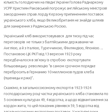
кількість голодуючих на півдні України Голова Раднаркому
УСРР Християн Раковський погрожує англійському міністрові
закордонних справ лорду Керзону припиненням поставок
українського хліба, якщо Великобританія не знайде шляхів
для замирення з Радянською Росією.
Український хліб використовувався для тиску під час
переговорів не тільки з балтійськими державами чи
Англією, а й з Італією, Туреччиною, Фінляндією, Японією…
Постановою ЦК РКП від 13 вересня 1923 року
передбачалося в зв’язку із спробою експортувати
більшовицьку революцію “в самом срочном порядке
перебросить в Германию 10 миллионов пудов хлеба
(пшеницы и ржи)”.
Скажімо, в загальносоюзному експорті в 1923-1924
господарському році частка українського хліба становила по
5 основних культурах 49, 4 відсотка, а щодо відвантаження за
кордон жита, то цей показник рівнявся 59, 5 відсотка від
загальносоюзних експортних поставок. У наступні роки