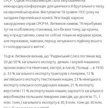
СРСР. Однак Москва використала запрошення на
міжнародну конференцію для цинічного й брутального тиску
на європейські країни. Виступаючи 18 травня 1931 року на
засіданні Європейської комісії Ліги Націй, нарком
закордонних справ СРСР М. Литвинов заявив: “Я перебуваю
тут на особливому становищі, хоч би вже тому, що країна,
яку я представляю, сама по собі не тільки не відчуває кризи,
але переживає, навпаки, період нечуваного підйому всього
її господарського життя”.
Тоді ж Литвинов визнав, що “Радянський Союз поглинає від
20 до 50 % загального експорту деяких галузей машинної
промисловості в Німеччині, Австрії, в Англії, Польщі… в 1930
р. 53 % загального експорту тракторів з Америки, 12 %
англійського експорту текстильних машин, 23 % німецького
експорту сільськогосподарських машин, 21 % експорту
верстатів і 11 % експорту інших машин, нарешті із загального
виробництва польських ливарних заводів, що досягає 71, 1
млн. тонн, і загального експорту в 30, 8 млн. тонн до 30 млн.