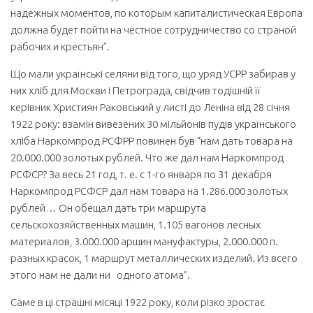
надежных моментов, по которым капиталистическая Европа
должна будет пойти на честное сотрудничество со страной
рабочих и крестьян”.
Що мали українські селяни від того, що уряд УСРР забирав у
них хліб для Москви і Петрограда, свідчив тодішній її
керівник Християн Раковський у листі до Леніна від 28 січня
1922 року: взамін вивезених 30 мільйонів пудів українського
хліба Наркомпрод РСФРР повинен був “нам дать товара на
20.000.000 золотых рублей. Что же дал нам Наркомпрод
РСФСР? За весь 21 год, т. е. с 1-го января по 31 декабря
Наркомпрод РСФСР дал нам товара на 1.286.000 золотых
рублей… Он обещал дать три маршрута
сельскохозяйственных машин, 1.105 вагонов лесных
материалов, 3.000.000 аршин мануфактуры, 2.000.000 п.
разных красок, 1 маршрут металлических изделий. Из всего
этого нам не дали ни одного атома”.
Саме в ці страшні місяці 1922 року, коли різко зростає