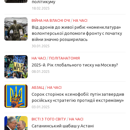
політикуму
18.02.2025
ВІЙНА НА ВЛАСНІ ОЧІ
/
НА ЧАСІ
Від дронів до живої риби: «номенклатура»
волонтерської допомоги фронту с початку
війни значно розширилась
30.01.2025
НА ЧАСІ
/
ПОЛІТАНАТОМІЯ
2025-й. Рік глобального тиску на Москву?
08.01.2025
АБЗАЦ
/
НА ЧАСІ
Сорок сторінок ксенофобії: путін затвердив
російську «стратегію протидії екстремізму»
03.01.2025
ВІСТІ З ТОГО СВІТУ
/
НА ЧАСІ
Сатанинський шабаш у Астані