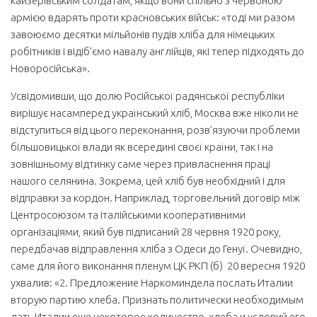
кайзерівським солдатам, якщо вони спільно з червоною
армією вдарять проти красновських військ: «тоді ми разом
завоюємо десятки мільйонів пудів хліба для німецьких
робітників і відіб’ємо навалу англійців, які тепер підходять до
Новоросійська».
Усвідомивши, що долю Російської радянської республіки
вирішує насамперед український хліб, Москва вже ніколи не
відступиться від цього переконання, розв’язуючи проблеми
більшовицької влади як всередині своєї країни, так і на
зовнішньому відтинку саме через привласнення праці
нашого селянина. Зокрема, цей хліб був необхідний і для
відправки за кордон. Наприклад, торговельний договір між
Центросоюзом та італійськими кооперативними
організаціями, який був підписаний 28 червня 1920 року,
передбачав відправлення хліба з Одеси до Генуї. Очевидно,
саме для його виконання пленум ЦК РКП (б) 20 вересня 1920
ухвалив: «2. Предложение Наркоминдела послать Италии
вторую партию хлеба. Признать политически необходимым
дать Италии еще некоторое количество хлеба и условий его