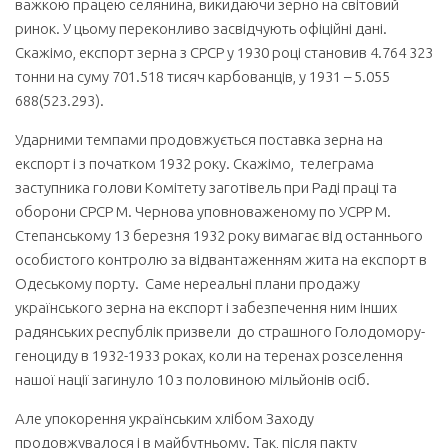
важкою працею селянина, викидаючи зерно на світовий
ринок. У цьому переконливо засвідчують офіційні дані.
Скажімо, експорт зерна з СРСР у 1930 році становив 4.764 323
тонни на суму 701.518 тисяч карбованців, у 1931 – 5.055
688(523.293).
Ударними темпами продовжується поставка зерна на
експорт і з початком 1932 року. Скажімо, телеграма
заступника голови Комітету заготівель при Раді праці та
оборони СРСР М. Чернова уповноваженому по УСРР М.
Степанському 13 березня 1932 року вимагає від останнього
особистого контролю за відвантаженням жита на експорт в
Одеському порту. Саме нереальні плани продажу
українського зерна на експорт і забезпечення ним інших
радянських республік призвели до страшного Голодомору-
геноциду в 1932-1933 роках, коли на теренах розселення
нашої нації загинуло 10 з половиною мільйонів осіб.
Але упокорення українським хлібом Заходу
продовжувалося і в майбутньому. Так, після пакту