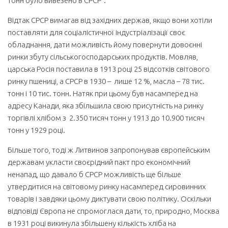
тонн було вивезено в СРСР”.
Відтак СРСР вимагав від західних держав, якщо вони хотіли
поставляти для соціалістичної індустріалізації своє
обладнання, дати можливість йому повернути довоєнні
ринки збуту сільськогосподарських продуктів. Мовляв,
царська Росія поставила в 1913 році 25 відсотків світового
ринку пшениці, а СРСР в 1930 – лише 12 %, масла – 78 тис.
тонн і 10 тис. тонн. Натяк при цьому був насамперед на
адресу Канади, яка збільшила свою присутність на ринку
торгівлі хлібом з 2.350 тисяч тонн у 1913 до 10.900 тисяч
тонн у 1929 році.
Більше того, тоді ж Литвинов запропонував європейським
державам укласти своєрідний пакт про економічний
ненапад, що давало б СРСР можливість ще більше
утвердитися на світовому ринку насамперед сировинних
товарів і завдяки цьому диктувати свою політику. Оскільки
відповіді Європа не спромоглася дати, то, природно, Москва
в 1931 році викинула збільшену кількість хліба на