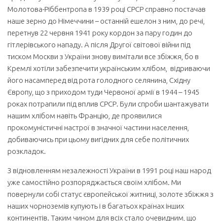
Молотова-Ріббентропа в 1939 році СРСР справно постачав
наше зерно до Німеччини – останній ешелон з ним, до речі,
перетнув 22 червня 1941 року кордон за пару годин до
гітлерівського нападу. А після Другої світової війни під
тиском Москви з України знову вимітали все збіжжя, бо в
Кремлі хотіли забезпечити українським хлібом, відриваючи
його насамперед від рота голодного селянина, Східну
Європу, що з приходом туди Червоної армії в 1944 – 1945
роках потрапили під вплив СРСР. Були спроби шантажувати
нашим хлібом навіть Францію, де проявилися
прокомуністичні настрої в значної частини населення,
добиваючись при цьому вигідних для себе політичних
розкладок.
З відновленням незалежності України в 1991 році наш народ
уже самостійно розпоряджається своїм хлібом. Ми
повернули собі статус європейської житниці, золоте збіжжя з
наших чорноземів купують і в багатьох країнах інших
континентів. Таким чином для всіх стало очевидним, що