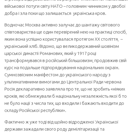
військової потуги світу НАТО – головним чинником у двобої
добра і зла поки що залишається українська кров.
Водночас Москва активно залучає до шантажу світового
співтовариства ще один перевірений нею на практиці спосіб,
яким вона успішно користувалася протягом ХХ століття, –
український хліб. Відомо, що великодержавний шовінізм
царської династії Романових, який у 1917 році
трансформувався в російський більшовизм, продовжив свій
курс на подальше підпорядкування національних окраїн.
Сумнозвісним маніфестом до українського народу з
ультимативними вимогами до Центральної Ради червона
Росія декларативно заявляла про те, що не зробить «ніяких
кроків, які обмежували б національну незалежність якої б то
не було нації з числа тих, що входили і бажають входити до
складу Російської республіки».
Фактично ж уже тоді від щойно відродженої Української
держави зажадали свого роду демілітаризації та