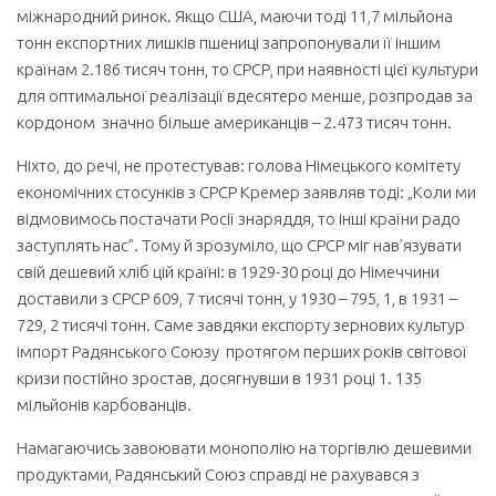
міжнародний ринок. Якщо США, маючи тоді 11,7 мільйона
тонн експортних лишків пшениці запропонували її іншим
країнам 2.186 тисяч тонн, то СРСР, при наявності цієї культури
для оптимальної реалізації вдесятеро менше, розпродав за
кордоном значно більше американців – 2.473 тисяч тонн.
Ніхто, до речі, не протестував: голова Німецького комітету
економічних стосунків з СРСР Кремер заявляв тоді: „Коли ми
відмовимось постачати Росії знаряддя, то інші країни радо
заступлять нас”. Тому й зрозуміло, що СРСР міг нав’язувати
свій дешевий хліб цій країні: в 1929-30 році до Німеччини
доставили з СРСР 609, 7 тисячі тонн, у 1930 – 795, 1, в 1931 –
729, 2 тисячі тонн. Саме завдяки експорту зернових культур
імпорт Радянського Союзу протягом перших років світової
кризи постійно зростав, досягнувши в 1931 році 1. 135
мільйонів карбованців.
Намагаючись завоювати монополію на торгівлю дешевими
продуктами, Радянський Союз справді не рахувався з