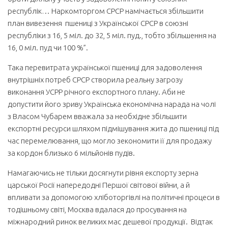
республік… Наркомторгом СРСР намічається збільшити
план вивезення пшениці з Української СРСР в союзні
республіки з 16, 5 міл. до 32, 5 міл. пуд., тобто збільшення на
16, 0 міл. пуд чи 100 %”.
Така перевитрата української пшениці для задоволення
внутрішніх потреб СРСР створила реальну загрозу
виконання УСРР річного експортного плану. Аби не
допустити його зриву Українська економічна нарада на чолі
з Власом Чубарем вважала за необхідне збільшити
експортні ресурси шляхом підмішування жита до пшениці під
час перемелювання, що могло зекономити її для продажу
за кордон близько 6 мільйонів пудів.
Намагаючись не тільки досягнути рівня експорту зерна
царської Росії напередодні Першої світової війни, а й
впливати за допомогою хліботоргівлі на політичні процеси в
тодішньому світі, Москва вдалася до просування на
міжнародний ринок великих мас дешевої продукції. Відтак