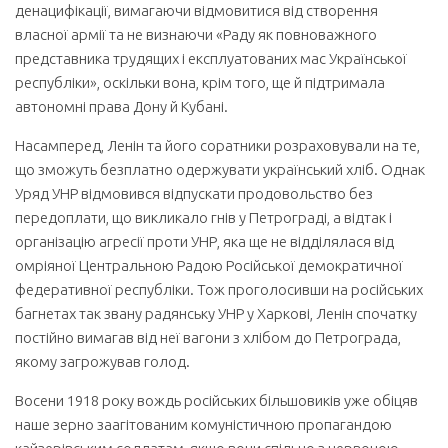
денацифікації, вимагаючи відмовитися від створення
власної армії та не визнаючи «Раду як повноважного
представника трудящих і експлуатованих мас Української
республіки», оскільки вона, крім того, ще й підтримала
автономні права Дону й Кубані.
Насамперед, Ленін та його соратники розраховували на те,
що зможуть безплатно одержувати український хліб. Однак
Уряд УНР відмовився відпускати продовольство без
передоплати, що викликало гнів у Петрограді, а відтак і
організацію агресії проти УНР, яка ще не відділялася від
омріяної Центральною Радою Російської демократичної
федеративної республіки. Тож проголосивши на російських
багнетах так звану радянську УНР у Харкові, Ленін спочатку
постійно вимагав від неї вагони з хлібом до Петрограда,
якому загрожував голод.
Восени 1918 року вождь російських більшовиків уже обіцяв
наше зерно заагітованим комуністичною пропагандою