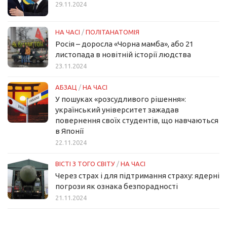
29.11.2024
НА ЧАСІ
/
ПОЛІТАНАТОМІЯ
Росія – доросла «Чорна мамба», або 21
листопада в новітній історії людства
23.11.2024
АБЗАЦ
/
НА ЧАСІ
У пошуках «розсудливого рішення»:
український університет зажадав
повернення своїх студентів, що навчаються
в Японії
22.11.2024
ВІСТІ З ТОГО СВІТУ
/
НА ЧАСІ
Через страх і для підтримання страху: ядерні
погрози як ознака безпорадності
21.11.2024