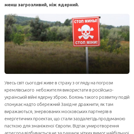
менш загрозливий, ніж ядерний.
Увесь світ сьогодні живе в страху з огляду на погрози
кремлівського небожителя використати в російсько-
українській війні ядерну зброю. Боязнь такого розвитку подій
спонукає надто обережний Захід не дражнити, як там
виражаються, знервованих московських партнерів в
енергетичних проектах, що стали заздалегідь продуманою
пасткою для зманіженої Європи. Відтак умиротворення
агресора відбувається не за рахунок чітких вимог найбільшої