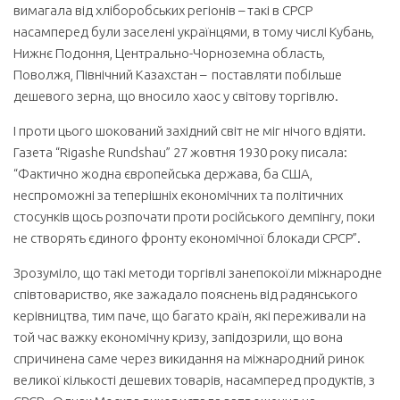
вимагала від хліборобських регіонів – такі в СРСР
насамперед були заселені українцями, в тому числі Кубань,
Нижнє Подоння, Центрально-Чорноземна область,
Поволжя, Північний Казахстан – поставляти побільше
дешевого зерна, що вносило хаос у світову торгівлю.
І проти цього шокований західний світ не міг нічого вдіяти.
Газета “Rigashe Rundshau” 27 жовтня 1930 року писала:
“Фактично жодна європейська держава, ба США,
неспроможні за теперішніх економічних та політичних
стосунків щось розпочати проти російського демпінгу, поки
не створять єдиного фронту економічної блокади СРСР”.
Зрозуміло, що такі методи торгівлі занепокоїли міжнародне
співтовариство, яке зажадало пояснень від радянського
керівництва, тим паче, що багато країн, які переживали на
той час важку економічну кризу, запідозрили, що вона
спричинена саме через викидання на міжнародний ринок
великої кількості дешевих товарів, насамперед продуктів, з