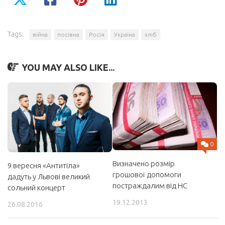
Tags:
війна
посівна
Росія
Україна
хліб
YOU MAY ALSO LIKE...
0
Визначено розмір
9 вересня «Антитіла»
грошової допомоги
дадуть у Львові великий
постраждалим від НС
сольний концерт
19.12.2013
26.08.2016