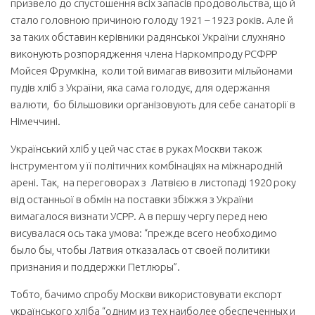
призвело до спустошення всіх запасів продовольства, що й
стало головною причиною голоду 1921 – 1923 років. Але й
за таких обставин керівники радянської України слухняно
виконують розпорядження члена Наркомпроду РСФРР
Мойсея Фрумкіна, коли той вимагав вивозити мільйонами
пудів хліб з України, яка сама голодує, для одержання
валюти, бо більшовики організовують для себе санаторії в
Німеччині.
Український хліб у цей час стає в руках Москви також
інструментом у її політичних комбінаціях на міжнародній
арені. Так, на переговорах з Латвією в листопаді 1920 року
від останньої в обмін на поставки збіжжя з України
вимагалося визнати УСРР. А в першу чергу перед нею
висувалася ось така умова: “прежде всего необходимо
было бы, чтобы Латвия отказалась от своей политики
признания и поддержки Петлюры”.
Тобто, бачимо спробу Москви використовувати експорт
українського хліба “одним из тех наиболее обеспеченных и