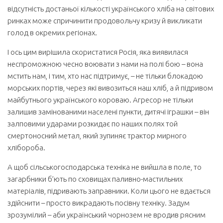
відсутність достаньої кількості українського хліба на світових
ринках може спричинити продовольчу кризу й викликати
голод в окремих регіонах.
І ось цим вирішила скористатися Росія, яка виявилася
неспроможною чесно воювати з нами на полі бою – вона
мстить нам, і тим, хто нас підтримує, – не тільки блокадою
морських портів, через які вивозиться наш хліб, а й підривом
майбутнього українського короваю. Агресор не тільки
залишив замінованими населені пункти, дитячі іграшки – він
залповими ударами розкидає по наших полях той
смертоносний метал, який зупиняє трактор мирного
хлібороба.
А щоб сільськогосподарська техніка не вийшла в поле, то
загарбники б’ють по сховищах паливно-мастильних
матеріалів, підривають заправники. Коли цього не вдається
здійснити – просто викрадають посівну техніку. Задум
зрозумілий – аби український чорнозем не вродив рясним