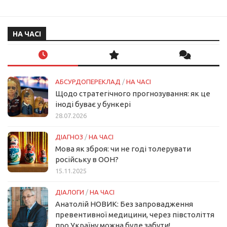
НА ЧАСІ
АБСУРДОПЕРЕКЛАД
/
НА ЧАСІ
Щодо стратегічного прогнозування: як це
іноді буває у бункері
28.07.2026
ДІАГНОЗ
/
НА ЧАСІ
Мова як зброя: чи не годі толерувати
російську в ООН?
15.11.2025
ДІАЛОГИ
/
НА ЧАСІ
Анатолій НОВИК: Без запровадження
превентивної медицини, через півстоліття
про Україну можна буде забути!