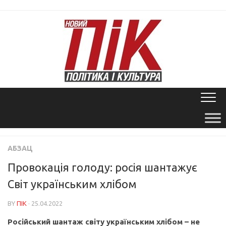
Skip
to
content
АБЗАЦ
Провокація голоду: росія шантажує
Світ українським хлібом
BY
ПІК
· 25.04.2022
Російський шантаж світу українським хлібом – не