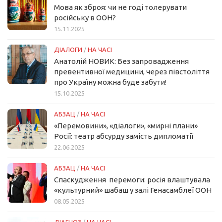
Мова як зброя: чи не годі толерувати
російську в ООН?
15.11.2025
ДІАЛОГИ
/
НА ЧАСІ
Анатолій НОВИК: Без запровадження
превентивної медицини, через півстоліття
про Україну можна буде забути!
15.10.2025
АБЗАЦ
/
НА ЧАСІ
«Перемовини», «діалоги», «мирні плани»
Росії: театр абсурду замість дипломатії
22.06.2025
АБЗАЦ
/
НА ЧАСІ
Спаскудження перемоги: росія влаштувала
«культурний» шабаш у залі Генасамблеї ООН
08.05.2025
ДІАГНОЗ
/
НА ЧАСІ