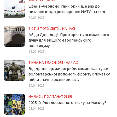
Ефект «червоної ганчірки»: ще раз до
питання щодо розширення НАТО на схід
20.02.2025
ВІСТІ З ТОГО СВІТУ
/
НА ЧАСІ
Ай да Дональд!.. Про користь освіжаючого
душу для вищого європейського
політикуму
18.02.2025
ВІЙНА НА ВЛАСНІ ОЧІ
/
НА ЧАСІ
Від дронів до живої риби: «номенклатура»
волонтерської допомоги фронту с початку
війни значно розширилась
30.01.2025
НА ЧАСІ
/
ПОЛІТАНАТОМІЯ
2025-й. Рік глобального тиску на Москву?
08.01.2025