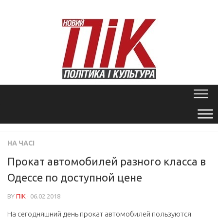
Skip
to
content
НА ЧАСІ
Прокат автомобилей разного класса в
Одессе по доступной цене
BY
ПІК
· 06.02.2018
На сегодняшний день прокат автомобилей пользуются