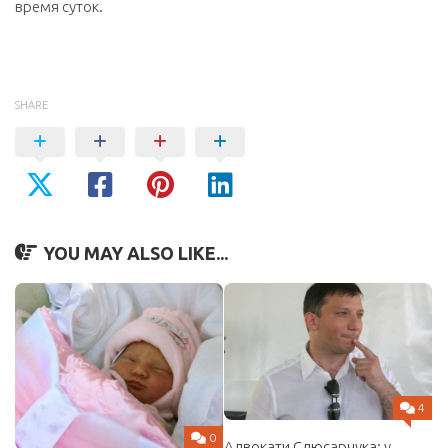
время суток.
средство для полировки авто
SHARE
YOU MAY ALSO LIKE...
4
0
Адвокати Слюсарчука: у