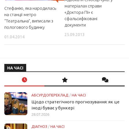
матеріалах справи
Стефанію, яка народилась
«Доктора Пі» є
на станції метро
сфальсифіковані
“Театральна”, виписали з
документи
пологового будинку
25.09.2013
01.04.2014
НА ЧАСІ
АБСУРДОПЕРЕКЛАД
/
НА ЧАСІ
Щодо стратегічного прогнозування: як це
іноді буває у бункері
28.07.2026
ДІАГНОЗ
/
НА ЧАСІ