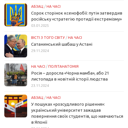
АБЗАЦ
/
НА ЧАСІ
Сорок сторінок ксенофобії: путін затвердив
російську «стратегію протидії екстремізму»
03.01.2025
ВІСТІ З ТОГО СВІТУ
/
НА ЧАСІ
Сатанинський шабаш у Астані
29.11.2024
НА ЧАСІ
/
ПОЛІТАНАТОМІЯ
Росія – доросла «Чорна мамба», або 21
листопада в новітній історії людства
23.11.2024
АБЗАЦ
/
НА ЧАСІ
У пошуках «розсудливого рішення»:
український університет зажадав
повернення своїх студентів, що навчаються
в Японії