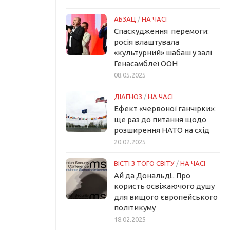
АБЗАЦ
/
НА ЧАСІ
Спаскудження перемоги:
росія влаштувала
«культурний» шабаш у залі
Генасамблеї ООН
08.05.2025
ДІАГНОЗ
/
НА ЧАСІ
Ефект «червоної ганчірки»:
ще раз до питання щодо
розширення НАТО на схід
20.02.2025
ВІСТІ З ТОГО СВІТУ
/
НА ЧАСІ
Ай да Дональд!.. Про
користь освіжаючого душу
для вищого європейського
політикуму
18.02.2025