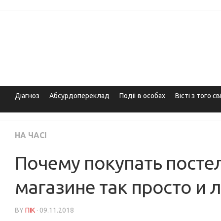
Skip
to
content
Діагноз
Абсурдопереклад
Події в особах
Вісті з того св
НА ЧАСІ
Почему покупать постел
магазине так просто и 
BY
ПІК
· 09.11.2018