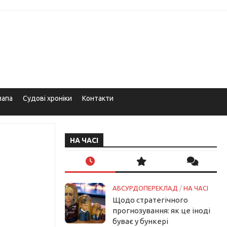
мапа
Судові хроніки
Контакти
НА ЧАСІ
АБСУРДОПЕРЕКЛАД
/
НА ЧАСІ
Щодо стратегічного
прогнозування: як це іноді
буває у бункері