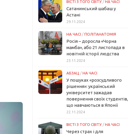
ВІСТІ З ТОГО СВІТУ
/
НА ЧАСІ
Сатанинський шабаш у
Астані
29.11.2024
НА ЧАСІ
/
ПОЛІТАНАТОМІЯ
Росія – доросла «Чорна
мамба», або 21 листопада в
новітній історії людства
23.11.2024
АБЗАЦ
/
НА ЧАСІ
У пошуках «розсудливого
рішення»: український
університет зажадав
повернення своїх студентів,
що навчаються в Японії
22.11.2024
ВІСТІ З ТОГО СВІТУ
/
НА ЧАСІ
Через страх і для