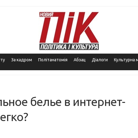
іту
За кадром
Політанатомія
Абзац
Діалоги
Культурна 
ьное белье в интернет-
легко?