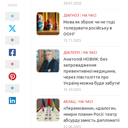
28.07.2026
SHARE
ДІАГНОЗ
/
НА ЧАСІ
Мова як зброя: чи не годі
толерувати російську в
ООН?
15.11.2025
ДІАЛОГИ
/
НА ЧАСІ
Анатолій НОВИК: Без
запровадження
превентивної медицини,
через півстоліття про
Україну можна буде забути!
15.10.2025
АБЗАЦ
/
НА ЧАСІ
«Перемовини», «діалоги»,
«мирні плани» Росії: театр
абсурду замість дипломатії
22.06.2025