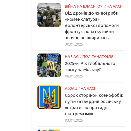
ВІЙНА НА ВЛАСНІ ОЧІ
/
НА ЧАСІ
Від дронів до живої риби:
«номенклатура»
волонтерської допомоги
фронту с початку війни
значно розширилась
30.01.2025
НА ЧАСІ
/
ПОЛІТАНАТОМІЯ
2025-й. Рік глобального
тиску на Москву?
08.01.2025
АБЗАЦ
/
НА ЧАСІ
Сорок сторінок ксенофобії:
путін затвердив російську
«стратегію протидії
екстремізму»
03.01.2025