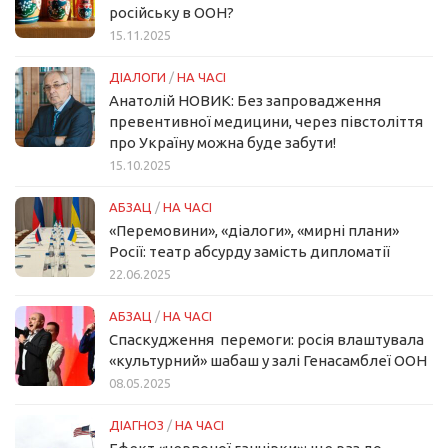
російську в ООН?
15.11.2025
ДІАЛОГИ
/
НА ЧАСІ
Анатолій НОВИК: Без запровадження
превентивної медицини, через півстоліття
про Україну можна буде забути!
15.10.2025
АБЗАЦ
/
НА ЧАСІ
«Перемовини», «діалоги», «мирні плани»
Росії: театр абсурду замість дипломатії
22.06.2025
АБЗАЦ
/
НА ЧАСІ
Спаскудження перемоги: росія влаштувала
«культурний» шабаш у залі Генасамблеї ООН
08.05.2025
ДІАГНОЗ
/
НА ЧАСІ