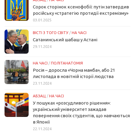
Сорок сторінок ксенофобії: путін затвердив
російську «стратегію протидії екстремізму»
03.01.2025
ВІСТІ З ТОГО СВІТУ
/
НА ЧАСІ
Сатанинський шабаш у Астані
29.11.2024
НА ЧАСІ
/
ПОЛІТАНАТОМІЯ
Росія – доросла «Чорна мамба», або 21
листопада в новітній історії людства
23.11.2024
АБЗАЦ
/
НА ЧАСІ
У пошуках «розсудливого рішення»:
український університет зажадав
повернення своїх студентів, що навчаються
в Японії
22.11.2024