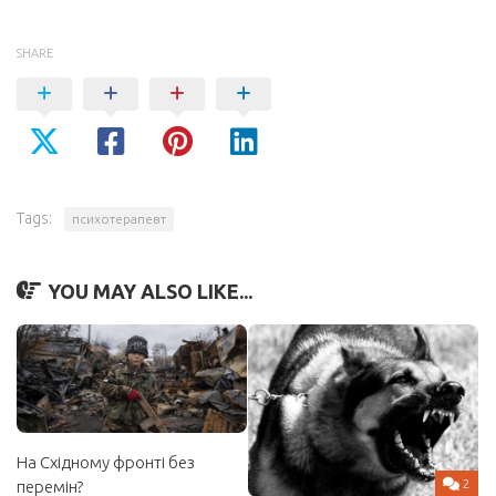
SHARE
Tags:
психотерапевт
YOU MAY ALSO LIKE...
На Східному фронті без
2
перемін?