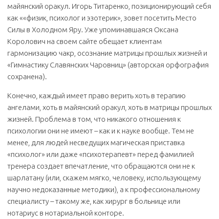
майянский оракул. Игорь Титаренко, позиционирующий себя
как ««физик, психолог и эзотерик», зовет посетить Место
Силы в Холодном Яру. Уже упоминавшаяся Оксана
Королович на своем сайте обещает клиентам
гармонизацию чакр, осознание матрицы прошлых жизней и
«Гимнастику Славянских Чаровниц» (авторская орфография
сохранена).
Конечно, каждый имеет право верить хоть в терапию
ангелами, хоть в майянский оракул, хоть в матрицы прошлых
жизней. Проблема в том, что никакого отношения к
психологии они не имеют – как и к науке вообще. Тем не
менее, для людей несведущих магическая приставка
«психолог» или даже «психотерапевт» перед фамилией
тренера создает впечатление, что обращаются они не к
шарлатану (или, скажем мягко, человеку, использующему
научно недоказанные методики), а к профессиональному
специалисту – такому же, как хирург в больнице или
нотариус в нотариальной конторе.