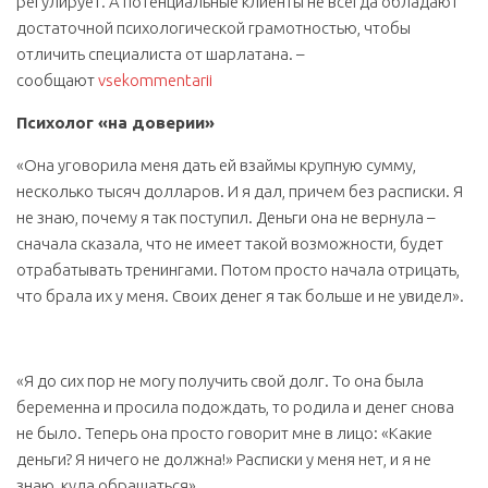
регулирует. А потенциальные клиенты не всегда обладают
достаточной психологической грамотностью, чтобы
отличить специалиста от шарлатана. –
сообщают
vsekommentarii
Психолог «на доверии»
«Она уговорила меня дать ей взаймы крупную сумму,
несколько тысяч долларов. И я дал, причем без расписки. Я
не знаю, почему я так поступил. Деньги она не вернула –
сначала сказала, что не имеет такой возможности, будет
отрабатывать тренингами. Потом просто начала отрицать,
что брала их у меня. Своих денег я так больше и не увидел».
«Я до сих пор не могу получить свой долг. То она была
беременна и просила подождать, то родила и денег снова
не было. Теперь она просто говорит мне в лицо: «Какие
деньги? Я ничего не должна!» Расписки у меня нет, и я не
знаю, куда обращаться».