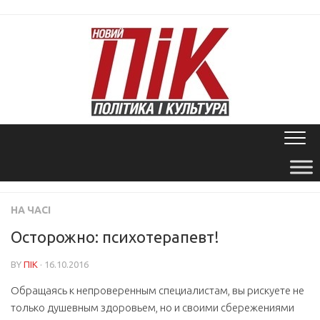
Skip
to
content
НА ЧАСІ
Осторожно: психотерапевт!
BY
ПІК
· 16.10.2016
Обращаясь к непроверенным специалистам, вы рискуете не
только душевным здоровьем, но и своими сбережениями