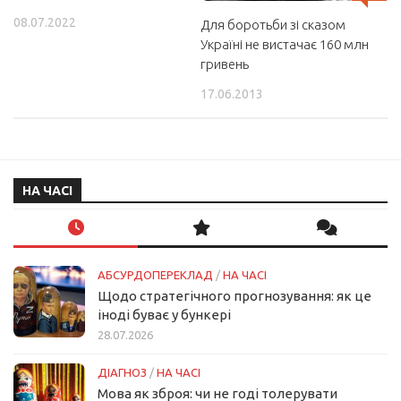
08.07.2022
Для боротьби зі сказом
Україні не вистачає 160 млн
гривень
17.06.2013
НА ЧАСІ
АБСУРДОПЕРЕКЛАД
/
НА ЧАСІ
Щодо стратегічного прогнозування: як це
іноді буває у бункері
28.07.2026
ДІАГНОЗ
/
НА ЧАСІ
Мова як зброя: чи не годі толерувати