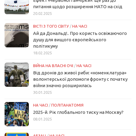
Ефект «червоної ганчірки»: ще раз до
питання щодо розширення НАТО на схід
20.02.2025
ВІСТІ З ТОГО СВІТУ
/
НА ЧАСІ
Ай да Дональд!.. Про користь освіжаючого
душу для вищого європейського
політикуму
18.02.2025
ВІЙНА НА ВЛАСНІ ОЧІ
/
НА ЧАСІ
Від дронів до живої риби: «номенклатура»
волонтерської допомоги фронту с початку
війни значно розширилась
30.01.2025
НА ЧАСІ
/
ПОЛІТАНАТОМІЯ
2025-й. Рік глобального тиску на Москву?
08.01.2025
АБЗАЦ
/
НА ЧАСІ