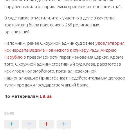
нарушенных или оспариваемых прав или интересов истца”.
В суде также отметили, что к участию в деле в качестве
третьих лиц были привлечены 265 религиозных
организаций.
Напомним, ранее Окружной админ суд ранее
удовлетворил
иск нардепа Вадима Новинского к спикеру Рады Андрею
Парубию
о правомерности переименования церкви. Кроме
того, Окружной административный суд Киева, рассмотрев
иск Игоря Коломойского, признал незаконной
национализацию ПриватБанка и недействительным договор
купли-продажи государством акций банка.
По материалам
LB.ua
SHARE