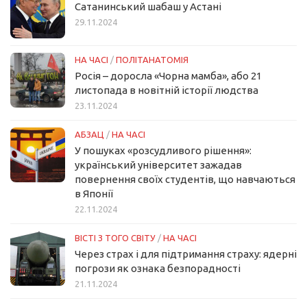
Сатанинський шабаш у Астані
29.11.2024
НА ЧАСІ
/
ПОЛІТАНАТОМІЯ
Росія – доросла «Чорна мамба», або 21
листопада в новітній історії людства
23.11.2024
АБЗАЦ
/
НА ЧАСІ
У пошуках «розсудливого рішення»:
український університет зажадав
повернення своїх студентів, що навчаються
в Японії
22.11.2024
ВІСТІ З ТОГО СВІТУ
/
НА ЧАСІ
Через страх і для підтримання страху: ядерні
погрози як ознака безпорадності
21.11.2024