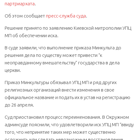
партриархата
.
Об этом сообщает
пресс-служба суда
.
Решение принято по заявлению Киевской митрополии УПЦ
МП об обеспечении иска.
В суде заявили, что выполнение приказа Минкульта до
решения дела по существу может привести “к
неоправданному вмешательству” государства в дела
церкви.
Приказ Минкультуры обязывал УПЦ МП и ряд других
религиозных организаций внести изменения в свое
официальное название и подать их в устав на регистрацию
до 26 апреля.
Суд приостановил процесс переименования. В Окружном
админсуде пояснили, что удовлетворили иск УПЦ МП “ввиду
того, что непринятие таких мер может существенно
осложнить или сделать невозможным восстановление