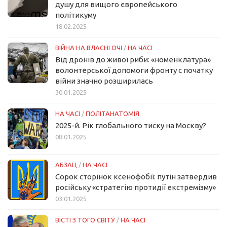
душу для вищого європейського
політикуму
18.02.2025
ВІЙНА НА ВЛАСНІ ОЧІ
/
НА ЧАСІ
Від дронів до живої риби: «номенклатура»
волонтерської допомоги фронту с початку
війни значно розширилась
30.01.2025
НА ЧАСІ
/
ПОЛІТАНАТОМІЯ
2025-й. Рік глобального тиску на Москву?
08.01.2025
АБЗАЦ
/
НА ЧАСІ
Сорок сторінок ксенофобії: путін затвердив
російську «стратегію протидії екстремізму»
03.01.2025
ВІСТІ З ТОГО СВІТУ
/
НА ЧАСІ