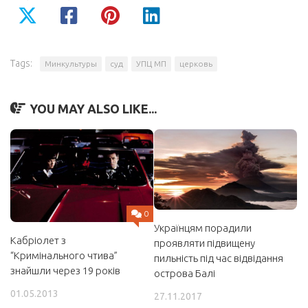
Tags:
Минкультуры
суд
УПЦ МП
церковь
YOU MAY ALSO LIKE...
0
Українцям порадили
Кабріолет з
проявляти підвищену
“Кримінального чтива”
пильність під час відвідання
знайшли через 19 років
острова Балі
01.05.2013
27.11.2017