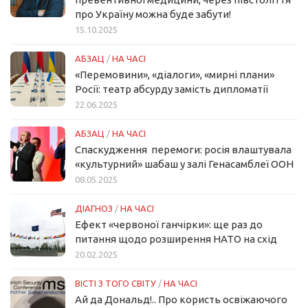
про Україну можна буде забути!
15.10.2025
АБЗАЦ
/
НА ЧАСІ
«Перемовини», «діалоги», «мирні плани»
Росії: театр абсурду замість дипломатії
22.06.2025
АБЗАЦ
/
НА ЧАСІ
Спаскудження перемоги: росія влаштувала
«культурний» шабаш у залі Генасамблеї ООН
08.05.2025
ДІАГНОЗ
/
НА ЧАСІ
Ефект «червоної ганчірки»: ще раз до
питання щодо розширення НАТО на схід
20.02.2025
ВІСТІ З ТОГО СВІТУ
/
НА ЧАСІ
Ай да Дональд!.. Про користь освіжаючого