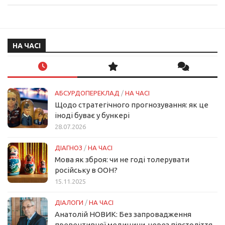
НА ЧАСІ
АБСУРДОПЕРЕКЛАД
/
НА ЧАСІ
Щодо стратегічного прогнозування: як це
іноді буває у бункері
28.07.2026
ДІАГНОЗ
/
НА ЧАСІ
Мова як зброя: чи не годі толерувати
російську в ООН?
15.11.2025
ДІАЛОГИ
/
НА ЧАСІ
Анатолій НОВИК: Без запровадження
превентивної медицини, через півстоліття