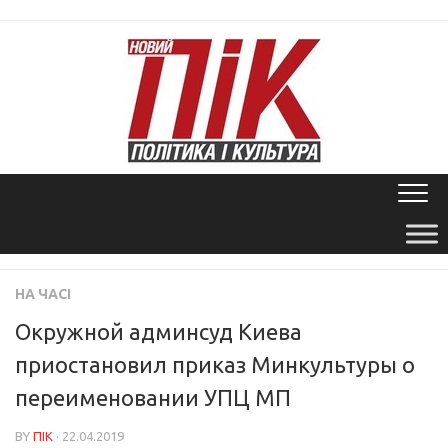
Skip
to
content
НА ЧАСІ
Окружной админсуд Киева
приостановил приказ Минкультуры о
переименовании УПЦ МП
BY
ПІК
· 22.04.2019