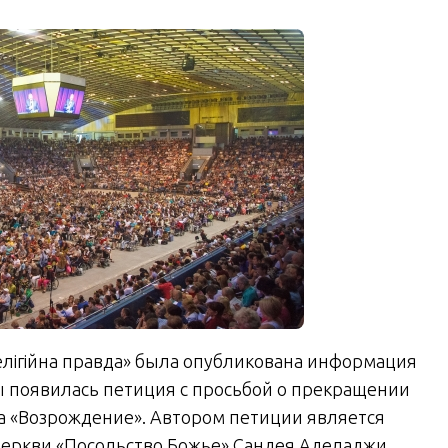
Релігійна правда» была опубликована информация
ны появилась петиция с просьбой о прекращении
а «Возрождение». Автором петиции является
церкви «Посольство Божье» Сандея Аделаджи.