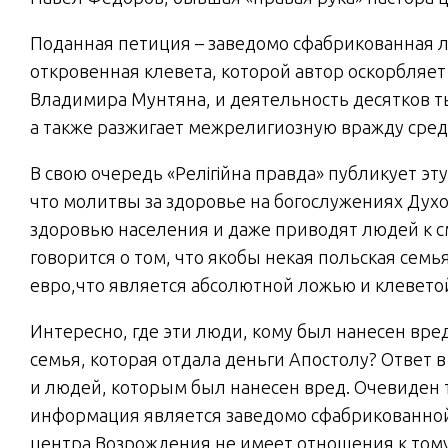
Поданная петиция – заведомо сфабрикованная 
откровенная клевета, которой автор оскорбляет
Владимира Мунтяна, и деятельность десятков т
а также разжигает межрелигиозную вражду сре
В свою очередь «Релігійна правда» публикует 
что молитвы за здоровье на богослужениях Дух
здоровью населения и даже приводят людей к сме
говорится о том, что якобы некая польская сем
евро,что является абсолютной ложью и клевето
Интересно, где эти люди, кому был нанесен вред
семья, которая отдала деньги Апостолу? Ответ в 
и людей, которым был нанесен вред. Очевиден т
информация является заведомо сфабрикованной
центра Возрождения не имеет отношения к тому,