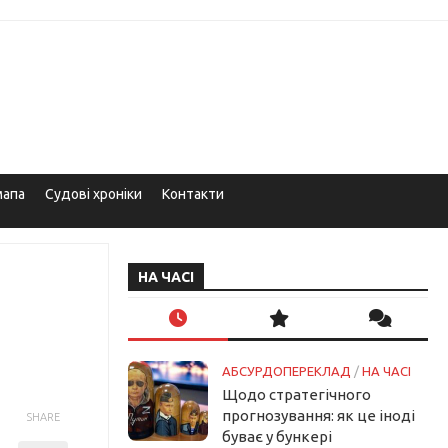
мапа
Судові хроніки
Контакти
НА ЧАСІ
АБСУРДОПЕРЕКЛАД
/
НА ЧАСІ
Щодо стратегічного
прогнозування: як це іноді
SHARE
буває у бункері