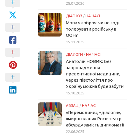
28.07.2026
ДІАГНОЗ
/
НА ЧАСІ
Мова як зброя: чи не годі
толерувати російську в
ООН?
15.11.2025
ДІАЛОГИ
/
НА ЧАСІ
Анатолій НОВИК: Без
запровадження
превентивної медицини,
через півстоліття про
Україну можна буде забути!
15.10.2025
АБЗАЦ
/
НА ЧАСІ
«Перемовини», «діалоги»,
«мирні плани» Росії: театр
абсурду замість дипломатії
22.06.2025