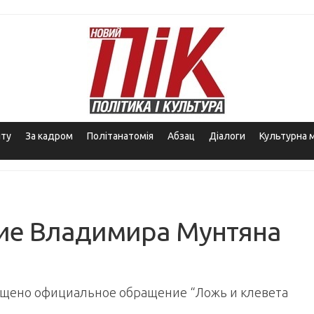
іту
За кадром
Політанатомія
Абзац
Діалоги
Культурна 
ие Владимира Мунтяна
ещено официальное обращение “Ложь и клевета