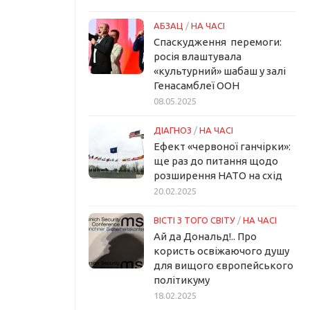
АБЗАЦ
/
НА ЧАСІ
Спаскудження перемоги:
росія влаштувала
«культурний» шабаш у залі
Генасамблеї ООН
08.05.2025
ДІАГНОЗ
/
НА ЧАСІ
Ефект «червоної ганчірки»:
ще раз до питання щодо
розширення НАТО на схід
20.02.2025
ВІСТІ З ТОГО СВІТУ
/
НА ЧАСІ
Ай да Дональд!.. Про
користь освіжаючого душу
для вищого європейського
політикуму
18.02.2025