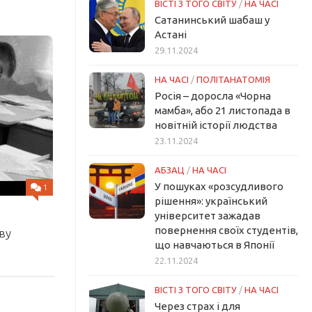
ВІСТІ З ТОГО СВІТУ
/
НА ЧАСІ
Сатанинський шабаш у
Астані
29.11.2024
НА ЧАСІ
/
ПОЛІТАНАТОМІЯ
Росія – доросла «Чорна
мамба», або 21 листопада в
новітній історії людства
23.11.2024
АБЗАЦ
/
НА ЧАСІ
У пошуках «розсудливого
1
рішення»: український
університет зажадав
повернення своїх студентів,
ву
що навчаються в Японії
22.11.2024
ВІСТІ З ТОГО СВІТУ
/
НА ЧАСІ
Через страх і для