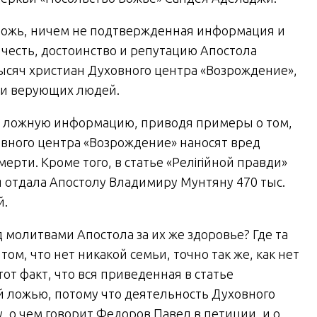
ложь, ничем не подтвержденная информация и
 честь, достоинство и репутацию Апостола
ысяч христиан Духовного центра «Возрождение»,
ди верующих людей.
эту ложную информацию, приводя примеры о том,
овного центра «Возрождение» наносят вред
рти. Кроме того, в статье «Релігійной правди»
ья отдала Апостолу Владимиру Мунтяну 470 тыс.
й.
 молитвами Апостола за их же здоровье? Где та
том, что нет никакой семьи, точно так же, как нет
от факт, что вся приведенная в статье
 ложью, потому что деятельность Духовного
 о чем говорит Федоров Павел в петиции, и о