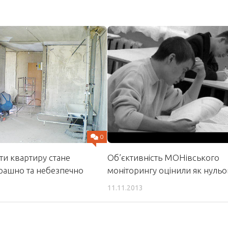
0
ти квартиру стане
Об’єктивність МОНівського
трашно та небезпечно
моніторингу оцінили як нульо
11.11.2013