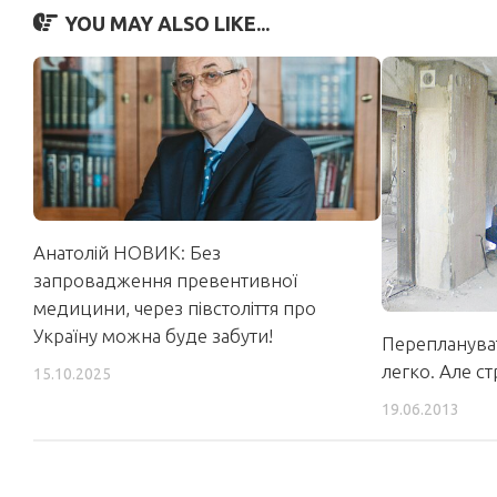
YOU MAY ALSO LIKE...
Анатолій НОВИК: Без
запровадження превентивної
медицини, через півстоліття про
Україну можна буде забути!
Перепланува
легко. Але с
15.10.2025
19.06.2013