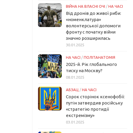
ВІЙНА НА ВЛАСНІ ОЧІ
/
НА ЧАСІ
Від дронів до живої риби:
«номенклатура»
волонтерської допомоги
фронту с початку війни
значно розширилась
30.01.2025
НА ЧАСІ
/
ПОЛІТАНАТОМІЯ
2025-й. Рік глобального
тиску на Москву?
08.01.2025
АБЗАЦ
/
НА ЧАСІ
Сорок сторінок ксенофобії:
путін затвердив російську
«стратегію протидії
екстремізму»
03.01.2025