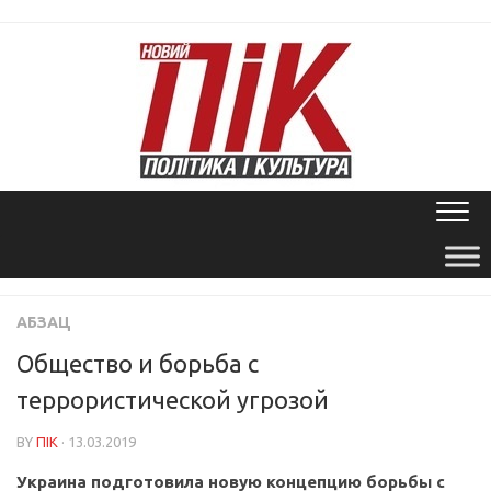
Skip
to
content
АБЗАЦ
Общество и борьба с
террористической угрозой
BY
ПІК
· 13.03.2019
Украина подготовила новую концепцию борьбы с