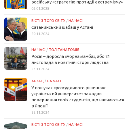
російську «стратегію протидії екстремізму»
03.01.2025
ВІСТІ З ТОГО СВІТУ
/
НА ЧАСІ
Сатанинський шабаш у Астані
29.11.2024
НА ЧАСІ
/
ПОЛІТАНАТОМІЯ
Росія – доросла «Чорна мамба», або 21
листопада в новітній історії людства
23.11.2024
АБЗАЦ
/
НА ЧАСІ
У пошуках «розсудливого рішення»:
український університет зажадав
повернення своїх студентів, що навчаються
в Японії
22.11.2024
ВІСТІ З ТОГО СВІТУ
/
НА ЧАСІ