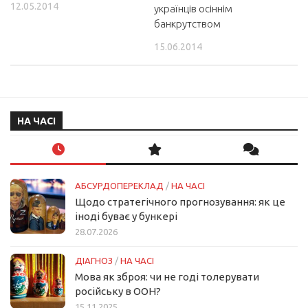
12.05.2014
українців осіннім
банкрутством
15.06.2014
НА ЧАСІ
АБСУРДОПЕРЕКЛАД
/
НА ЧАСІ
Щодо стратегічного прогнозування: як це
іноді буває у бункері
28.07.2026
ДІАГНОЗ
/
НА ЧАСІ
Мова як зброя: чи не годі толерувати
російську в ООН?
15.11.2025