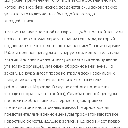
допускает применения того, что в тексте обозначено как
«ограниченное физическое воздействие». В законе также
указано, что включает в себя подобного рода
«воздействие».
Третье. Наличие военной цензуры. Служба военной цензуры
возглавляется командиром в звании генерала, который
подчиняется непосредственно начальнику Генштаба армии.
Работа военной цензуры регулируется законодательными
актами. Задачей военной цензуры является недопущение
утечки информации, имеющей оборонное значение. По
закону, цензура имеет права контроля всех израильских
СМИ, а также корреспондентов иностранных СМИ,
работающих в Израиле. В случае особого положения
(проще говоря – начала войны), Служба военной цензуры
проводит мобилизацию резервистов, как правило,
специалистов в иностранных языках. В мирное время
представителями военной цензуры просматриваются все
новостные сюжеты, идущие в записи, и цензор имеет право
на купирование либо полную отмену показа сюжета. Это же