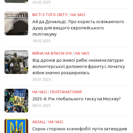
20.02.2025
ВІСТІ З ТОГО СВІТУ
/
НА ЧАСІ
Ай да Дональд!.. Про користь освіжаючого
душу для вищого європейського
політикуму
18.02.2025
ВІЙНА НА ВЛАСНІ ОЧІ
/
НА ЧАСІ
Від дронів до живої риби: «номенклатура»
волонтерської допомоги фронту с початку
війни значно розширилась
30.01.2025
НА ЧАСІ
/
ПОЛІТАНАТОМІЯ
2025-й. Рік глобального тиску на Москву?
08.01.2025
АБЗАЦ
/
НА ЧАСІ
Сорок сторінок ксенофобії: путін затвердив