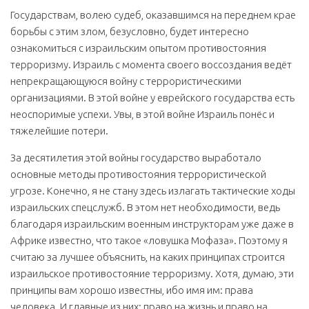
Государствам, волею судеб, оказавшимся на переднем крае
борьбы с этим злом, безусловно, будет интересно
ознакомиться с израильским опытом противостояния
терроризму. Израиль с момента своего воссоздания ведёт
непрекращающуюся войну с террористическими
организациями. В этой войне у еврейского государства есть
неоспоримые успехи. Увы, в этой войне Израиль понёс и
тяжелейшие потери.
За десятилетия этой войны государство выработало
основные методы противостояния террористической
угрозе. Конечно, я не стану здесь излагать тактические ходы
израильских спецслужб. В этом нет необходимости, ведь
благодаря израильским военным инструкторам уже даже в
Африке известно, что такое «ловушка Мофаза». Поэтому я
считаю за лучшее объяснить, на каких принципах строится
израильское противостояние терроризму. Хотя, думаю, эти
принципы вам хорошо известны, ибо имя им: права
человека. И главные из них: право на жизнь и право на