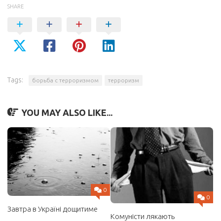
SHARE
Tags:
борьба с терроризмом
терроризм
YOU MAY ALSO LIKE...
0
0
Завтра в Україні дощитиме
Комуністи лякають