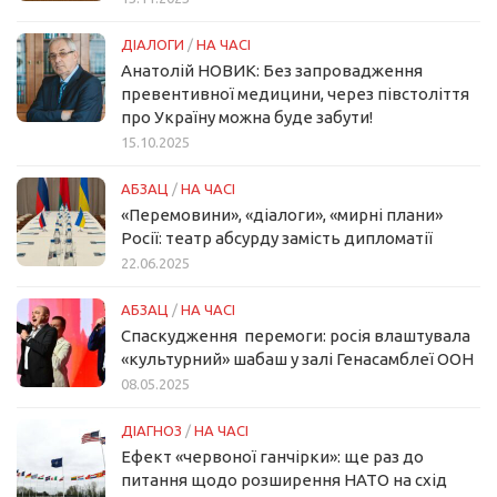
ДІАЛОГИ
/
НА ЧАСІ
Анатолій НОВИК: Без запровадження
превентивної медицини, через півстоліття
про Україну можна буде забути!
15.10.2025
АБЗАЦ
/
НА ЧАСІ
«Перемовини», «діалоги», «мирні плани»
Росії: театр абсурду замість дипломатії
22.06.2025
АБЗАЦ
/
НА ЧАСІ
Спаскудження перемоги: росія влаштувала
«культурний» шабаш у залі Генасамблеї ООН
08.05.2025
ДІАГНОЗ
/
НА ЧАСІ
Ефект «червоної ганчірки»: ще раз до
питання щодо розширення НАТО на схід