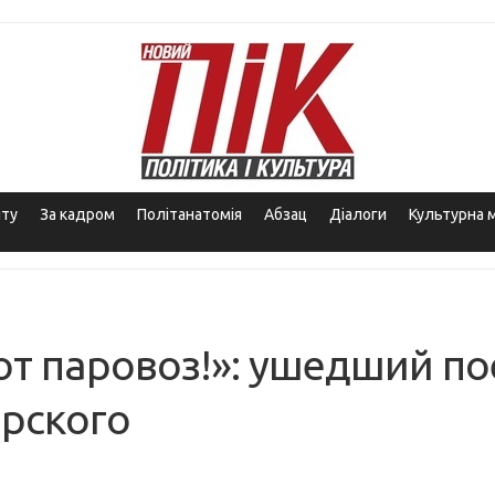
іту
За кадром
Політанатомія
Абзац
Діалоги
Культурна 
тот паровоз!»: ушедший п
рского