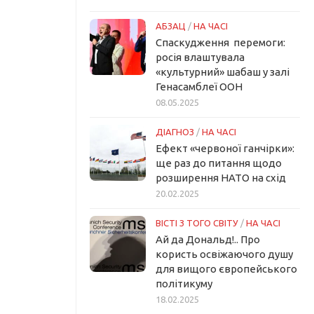
АБЗАЦ
/
НА ЧАСІ
Спаскудження перемоги:
росія влаштувала
«культурний» шабаш у залі
Генасамблеї ООН
08.05.2025
ДІАГНОЗ
/
НА ЧАСІ
Ефект «червоної ганчірки»:
ще раз до питання щодо
розширення НАТО на схід
20.02.2025
ВІСТІ З ТОГО СВІТУ
/
НА ЧАСІ
Ай да Дональд!.. Про
користь освіжаючого душу
для вищого європейського
політикуму
18.02.2025