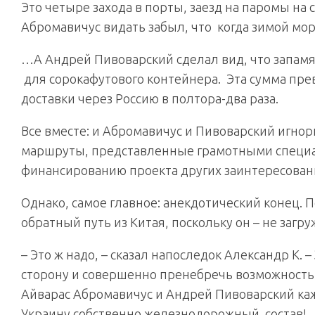
Это четыре захода в порты, заезд на паромы на
Абромавичус видать забыл, что когда зимой мо
…А Андрей Пивоварский сделал вид, что запамя
для сорокафутового контейнера. Эта сумма пр
доставки через Россию в полтора-два раза.
Все вместе: и Абромавичус и Пивоварский игн
маршруты, представленные грамотными специа
финансированию проекта других заинтересован
Однако, самое главное: анекдотический конец. 
обратный путь из Китая, поскольку он – не загр
– Это ж надо, – сказал напоследок Александр К.
сторону и совершенно пренебречь возможностью
Айварас Абромавичус и Андрей Пивоварский каж
Украину собственно железнодорожный состав!