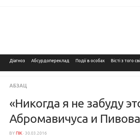
Skip
to
content
Діагноз
Абсурдопереклад
Події в особах
Вісті з того св
АБЗАЦ
«Никогда я не забуду э
Абромавичуса и Пивова
BY
ПІК
· 30.03.2016