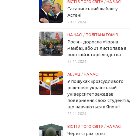
ВІСТІ З ТОГО СВІТУ
/
НА ЧАСІ
Сатанинський шабаш у
Астані
29.11.2024
НА ЧАСІ
/
ПОЛІТАНАТОМІЯ
Росія – доросла «Чорна
мамба», або 21 листопада в
новітній історії людства
23.11.2024
АБЗАЦ
/
НА ЧАСІ
У пошуках «розсудливого
рішення»: український
університет зажадав
повернення своїх студентів,
що навчаються в Японії
22.11.2024
ВІСТІ З ТОГО СВІТУ
/
НА ЧАСІ
Через страх і для