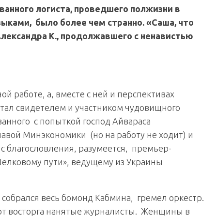
ванного логиста, проведшего полжизни в
ыками, было более чем странно. «Саша, что
 Александра К., продолжавшего с ненавистью
ой работе, а, вместе с ней и перспективах
 стал свидетелем и участником чудовищного
язанного с попыткой господ Айвараса
лавой Минэкономики (но на работу не ходит) и
с благословления, разумеется, премьер-
елковому пути», ведущему из Украины
собрался весь бомонд Кабмина, гремел оркестр.
от восторга нанятые журналисты. Женщины в