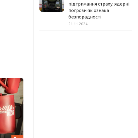
підтримання страху: ядерні
погрози як ознака
безпорадності
21.11.2024