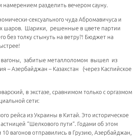
 намерением разделить вечером сауну.
номически-сексуального чуда Абромавичуса и
х шаров. Шарики, решенные в цвете партии
о без толку стынуть на ветру?! Бюджет на
ыстрее!
ою вагоны, забитые металлоломом вышел из
ия – Азербайджан – Казахстан (через Каспийское
рский, в экстазе, сравнимом только с оргазмом
циальной сети:
вого рейса из Украины в Китай. Это историческое
астницей “Шелкового пути”. Годами об этом
и 10 вагонов отправились в Грузию, Азербайджан,