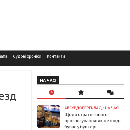
мапа
Судові хроніки
Контакти
НА ЧАСІ
оезд
АБСУРДОПЕРЕКЛАД
/
НА ЧАСІ
Щодо стратегічного
прогнозування: як це іноді
буває у бункері