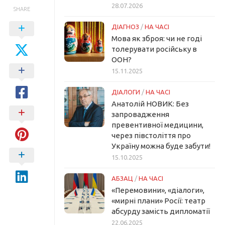
28.07.2026
SHARE
ДІАГНОЗ
/
НА ЧАСІ
Мова як зброя: чи не годі
толерувати російську в
ООН?
15.11.2025
ДІАЛОГИ
/
НА ЧАСІ
Анатолій НОВИК: Без
запровадження
превентивної медицини,
через півстоліття про
Україну можна буде забути!
15.10.2025
АБЗАЦ
/
НА ЧАСІ
«Перемовини», «діалоги»,
«мирні плани» Росії: театр
абсурду замість дипломатії
22.06.2025