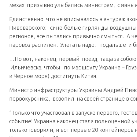
мехах призывно улыбались министрам, с явным
Единственно, что не вписывалось в антураж эко
Пивоварского: сине-белые гирлянды воздушны
регионов, все пытались привычно смыться. А чег
паровоз распилен. Улетать надо: подальше и б
…Но вот, наконец, первый поезд, таща за соб
Ильичевска, чтобы по маршруту Украина – Груз
и Черное моря) достигнуть Китая.
Министр инфраструктуры Украины Андрей Пивова
первокурсника, возопил на своей странице в со
“Только что участвовал в запуске первого, тесто
событие! Украина наконец стала полноценной уч
только говорили, и вот первые 20 контейнеров 