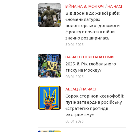
ВІЙНА НА ВЛАСНІ ОЧІ
/
НА ЧАСІ
Від дронів до живої риби:
«номенклатура»
волонтерської допомоги
фронту с початку війни
значно розширилась
30.01.2025
НА ЧАСІ
/
ПОЛІТАНАТОМІЯ
2025-й. Рік глобального
тиску на Москву?
08.01.2025
АБЗАЦ
/
НА ЧАСІ
Сорок сторінок ксенофобії:
путін затвердив російську
«стратегію протидії
екстремізму»
03.01.2025