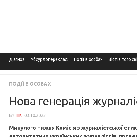
Skip
to
content
Діагноз
Абсурдопереклад
Події в особах
Вісті з того св
ПОДІЇ В ОСОБАХ
Нова генерація журналіс
BY
ПІК
· 03.10.2023
Минулого тижня Комісія з журналістської етик
авторитетних українських журналістів, прове