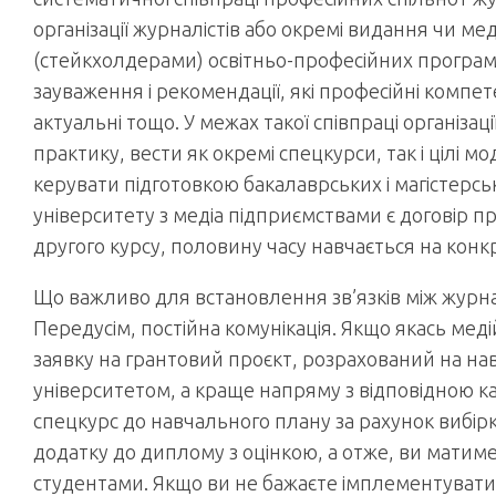
організації журналістів або окремі видання чи 
(стейкхолдерами) освітньо-професійних програм 
зауваження і рекомендації, які професійні компете
актуальні тощо. У межах такої співпраці організац
практику, вести як окремі спецкурси, так і цілі 
керувати підготовкою бакалаврських і магістерс
університету з медіа підприємствами є договір 
другого курсу, половину часу навчається на конк
Що важливо для встановлення зв’язків між журна
Передусім, постійна комунікація. Якщо якась мед
заявку на грантовий проєкт, розрахований на на
університетом, а краще напряму з відповідною 
спецкурс до навчального плану за рахунок вибірк
додатку до диплому з оцінкою, а отже, ви матиме
студентами. Якщо ви не бажаєте імплементувати с