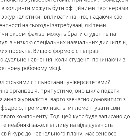
медіа холдинги можуть бути офіційними партнерами
з журналістики і впливати на них, надаючи свої
нтності на сьогодні затребувані, які теми
ії чи окремі фахівці можуть брати студентів на
модулі з низкою спеціальних навчальних дисциплін,
ьких проєктів. Вищою формою співпраці
про дуальне навчання, коли студент, починаючи з
ретному робочому місці.
лістськими спільнотами і університетами?
ійна організація, припустимо, вирішила подати
вчання журналістів, варто завчасно домовитися з
кафедрою, про можливість імплементувати свій
ового компоненту. Тоді цей курс буде записано до
те неабиякі важелі впливу на відвідуваність
вій курс до навчального плану, має сенс все