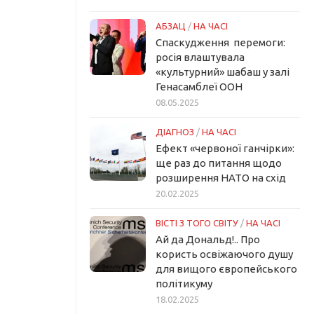
АБЗАЦ
/
НА ЧАСІ
Спаскудження перемоги:
росія влаштувала
«культурний» шабаш у залі
Генасамблеї ООН
08.05.2025
ДІАГНОЗ
/
НА ЧАСІ
Ефект «червоної ганчірки»:
ще раз до питання щодо
розширення НАТО на схід
20.02.2025
ВІСТІ З ТОГО СВІТУ
/
НА ЧАСІ
Ай да Дональд!.. Про
користь освіжаючого душу
для вищого європейського
політикуму
18.02.2025