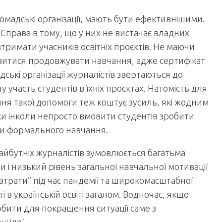
 громадські організації, мають бути ефективнішими.
 Справа в тому, що у них не вистачає владних
тримати учасників освітніх проєктів. Не маючи
овитися продовжувати навчання, адже сертифікат
дські організації журналістів звертаються до
 участь студентів в їхніх проєктах. Натомість для
ння такої допомоги теж коштує зусиль, які жодним
ки інколи непросто вмовити студентів зробити
ами формального навчання.
майбутніх журналістів зумовлюється багатьма
и і низький рівень загальної навчальної мотивації
ні втрати” під час пандемії та широкомасштабної
і в українській освіті загалом. Водночас, якщо
бити для покращення ситуації саме з