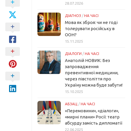
28.07.2026
ДІАГНОЗ
/
НА ЧАСІ
Мова як зброя: чи не годі
толерувати російську в
ООН?
15.11.2025
ДІАЛОГИ
/
НА ЧАСІ
Анатолій НОВИК: Без
запровадження
превентивної медицини,
через півстоліття про
Україну можна буде забути!
15.10.2025
АБЗАЦ
/
НА ЧАСІ
«Перемовини», «діалоги»,
«мирні плани» Росії: театр
абсурду замість дипломатії
22.06.2025