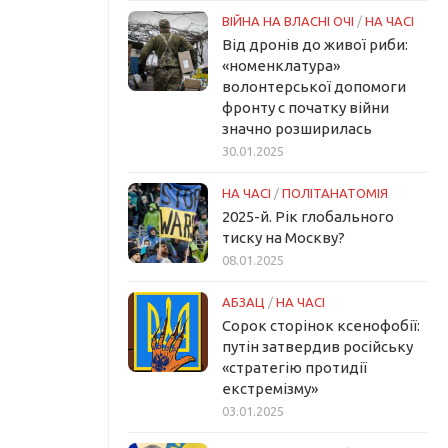
ВІЙНА НА ВЛАСНІ ОЧІ
/
НА ЧАСІ
Від дронів до живої риби:
«номенклатура»
волонтерської допомоги
фронту с початку війни
значно розширилась
30.01.2025
НА ЧАСІ
/
ПОЛІТАНАТОМІЯ
2025-й. Рік глобального
тиску на Москву?
08.01.2025
АБЗАЦ
/
НА ЧАСІ
Сорок сторінок ксенофобії:
путін затвердив російську
«стратегію протидії
екстремізму»
03.01.2025