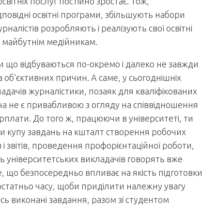
 освітніх послуг постійно зростає. Тож,
дповідні освітні програми, збільшують набори
урналістів розробляють і реалізують свої освітні
 майбутнім медійникам.
ки що відбуваються по-окремо і далеко не завжди
 об’єктивних причин. А саме, у сьогоднішніх
адачів журналістики, позаяк для кваліфікованих
ча не є привабливою з огляду на співвідношення
рплати. До того ж, працюючи в університеті, ти
ти купу завдань на кшталт створення робочих
 і звітів, проведення профорієнтаційної роботи,
ь університетських викладачів говорять вже
е, що безпосередньо впливає на якість підготовки
достатньо часу, щоби приділити належну увагу
ь виконані завдання, разом зі студентом