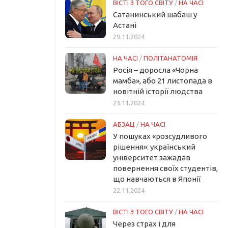
ВІСТІ З ТОГО СВІТУ
/
НА ЧАСІ
Сатанинський шабаш у
Астані
29.11.2024
НА ЧАСІ
/
ПОЛІТАНАТОМІЯ
Росія – доросла «Чорна
мамба», або 21 листопада в
новітній історії людства
23.11.2024
АБЗАЦ
/
НА ЧАСІ
У пошуках «розсудливого
рішення»: український
університет зажадав
повернення своїх студентів,
що навчаються в Японії
22.11.2024
ВІСТІ З ТОГО СВІТУ
/
НА ЧАСІ
Через страх і для