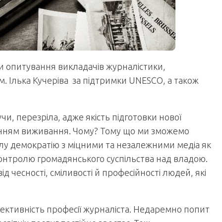
и опитування викладачів журналістики,
м. Ілька Кучеріва за підтримки UNESCO, а також
жучи, перезріла, адже якість підготовки нової
итанням виживання. Чому? Тому що ми зможемо
лу демократію з міцними та незалежними медіа як
і контролю громадянського суспільства над владою.
ід чесності, сміливості й професійності людей, які
спективність професії журналіста. Недаремно попит