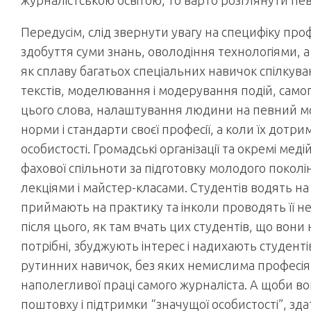
журналістською освітою, то варто розглянути певн
Передусім, слід звернути увагу на специфіку проф
здобуття суми знань, оволодіння технологіями, 
як сплаву багатьох спеціальних навичок спілкув
текстів, моделювання і модерування подій, самопр
цього слова, налаштування людини на певний мор
норми і стандарти своєї професії, а коли їх дотри
особистості. Громадські організації та окремі мед
фахової спільноти за підготовку молодого поколін
лекціями і майстер-класами. Студентів водять на е
приймають на практику та інколи проводять її н
після цього, як там вчать цих студентів, що вони 
потрібні, збуджують інтерес і надихають студенті
рутинних навичок, без яких немислима професія 
наполегливої праці самого журналіста. А щоби во
поштовху і підтримки “значущої особистості”, зд