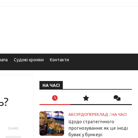
мапа
Судові хроніки
Контакти
НА ЧАСІ
ь?
АБСУРДОПЕРЕКЛАД
/
НА ЧАСІ
Щодо стратегічного
прогнозування: як це іноді
SHARE
буває у бункері