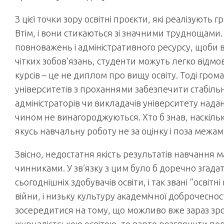
З цієї точки зору освітні проєкти, які реалізують
Втім, і вони стикаються зі значними труднощами.
повноважень і адміністративного ресурсу, щоби в
чітких зобов’язань, студенти можуть легко відм
курсів – це не диплом про вищу освіту. Тоді грома
університетів з проханнями забезпечити стабільну
адміністраторів чи викладачів університету нада
чином не винагороджуються. Хто б знав, наскіль
якусь навчальну роботу не за оцінку і поза меж
Звісно, недостатня якість результатів навчання 
чинниками. У зв’язку з цим було б доречно згадат
сьогоднішніх здобувачів освіти, і так звані “освіт
війни, і низьку культуру академічної доброчесност
зосередитися на тому, що можливо вже зараз зро