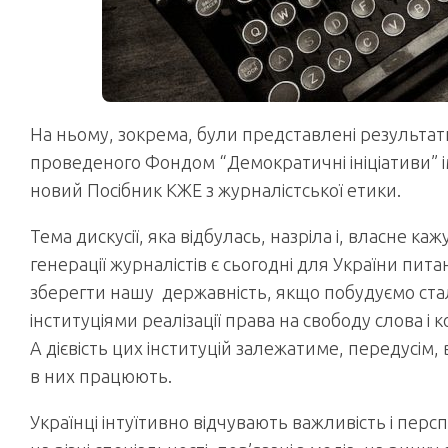
На ньому, зокрема, були представлені результат
проведеного Фондом “Демократичні ініціативи” і
новий Посібник КЖЕ з журналістської етики.
Тема дискусії, яка відбулась, назріла і, власне ка
генерації журналістів є сьогодні для України п
зберегти нашу державність, якщо побудуємо ста
інституціями реалізації права на свободу слова 
А дієвість цих інституцій залежатиме, передусім, в
в них працюють.
Українці інтуїтивно відчувають важливість і пер