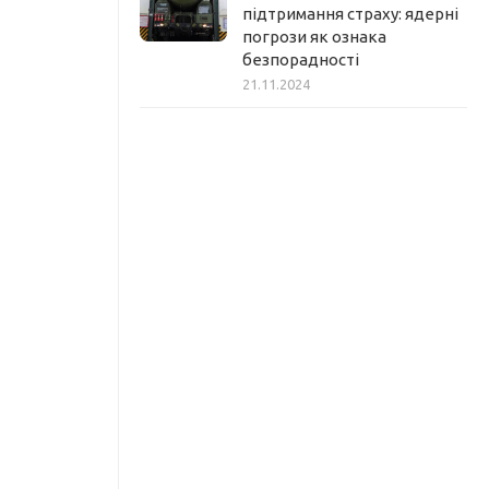
підтримання страху: ядерні
погрози як ознака
безпорадності
21.11.2024