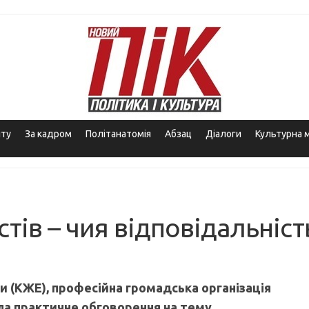
іту
За кадром
Політанатомія
Абзац
Діалоги
Культурна 
тів – чия відповідальніст
и (КЖЕ), професійна громадська організація
ла практичне обговорення на тему