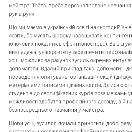
майстра. Тобто, треба персоналізоване навчання
рук в руки.
Що ми маємо в українській освіті на сьогодні? У
освіти, бо мусять щороку нарощувати контингент 
ключових показників ефективності зво). За цієї у
викладачів, університету забезпечити персоналіз
хоч і можливо за рахунок зусиль окремих ентузіаст
допомагати. Вдалий приклад такої допомоги – діял
проведення опитувань, організації лекцій і диск
матеріалами і описами цікавих кейсів. Здійснюю
студентів до сертифікатних курсів поза межами 
можливості здобуття професійного досвіду, а й 
безпосереднього навчання у майстра.
Щоби усі ці зусилля почали приносити добрі рез
систематичної співпраці професійних спільнот жу