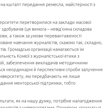
 на кшталт передання ремесла, майстерності з
ніверситети перетворилися на заклади масової
здобувачів (ця вимога – невід’ємна складова
мови, а також за умови перевантаженості
оване навчання журналістів, скажімо так, складно,
ів. Громадські організації намагаються їм
ьність Комісії з журналістської етики з
усій, забезпечення викладачів методичними
ться неординарні й перспективні спроби залучення
університету, які передбачають не лише
надання менторської підтримки, тобто
ультати, як на нашу думку, потрібне налагодження
рналістів з університетами. Приміром, громадські