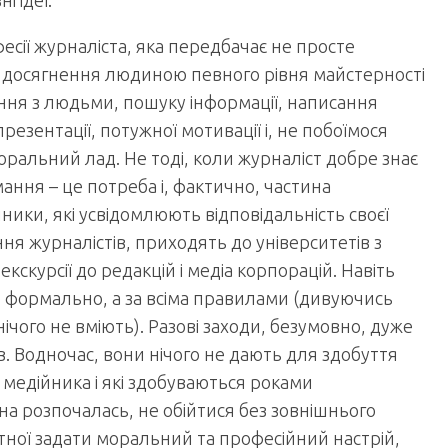
і ідеї.
есії журналіста, яка передбачає не просте
а досягнення людиною певного рівня майстерності
ання з людьми, пошуку інформації, написання
езентації, потужної мотивації і, не побоїмося
альний лад. Не тоді, коли журналіст добре знає
мання – це потреба і, фактично, частина
ійники, які усвідомлюють відповідальність своєї
ня журналістів, приходять до університетів з
кскурсії до редакцій і медіа корпорацій. Навіть
е формально, а за всіма правилами (дивуючись
нічого не вміють). Разові заходи, безумовно, дуже
в. Водночас, вони нічого не дають для здобуття
медійника і які здобуваються роками
на розпочалась, не обійтися без зовнішнього
атної задати моральний та професійний настрій,