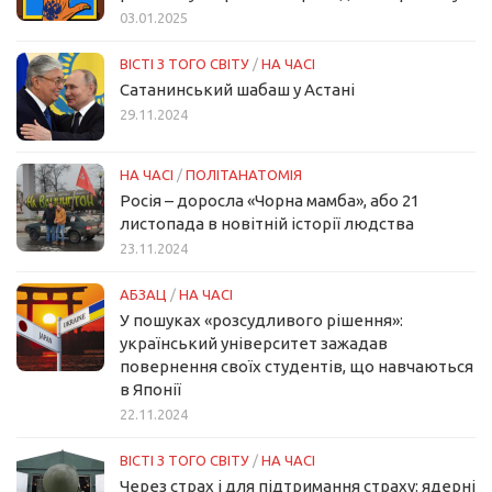
03.01.2025
ВІСТІ З ТОГО СВІТУ
/
НА ЧАСІ
Сатанинський шабаш у Астані
29.11.2024
НА ЧАСІ
/
ПОЛІТАНАТОМІЯ
Росія – доросла «Чорна мамба», або 21
листопада в новітній історії людства
23.11.2024
АБЗАЦ
/
НА ЧАСІ
У пошуках «розсудливого рішення»:
український університет зажадав
повернення своїх студентів, що навчаються
в Японії
22.11.2024
ВІСТІ З ТОГО СВІТУ
/
НА ЧАСІ
Через страх і для підтримання страху: ядерні