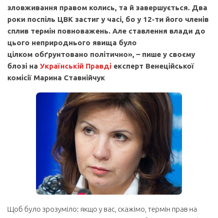
зловживання правом колись, та й завершується. Два
роки поспіль ЦВК застиг у часі, бо у 12-ти його членів
сплив термін повноважень. Але ставлення влади до
цього неприроднього явища було
цілком обґрунтовано політично», – пише у своєму
блозі на
Українській Правді
експерт Венеційської
комісії Марина Ставнійчук
Щоб було зрозуміло: якщо у вас, скажімо, термін прав на