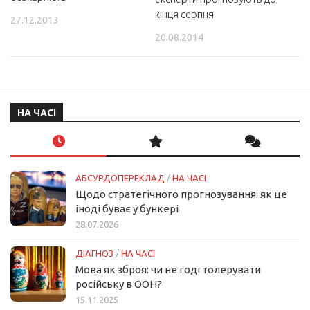
кінця серпня
27.12.2013
20.08.2014
НА ЧАСІ
АБСУРДОПЕРЕКЛАД
/
НА ЧАСІ
Щодо стратегічного прогнозування: як це
іноді буває у бункері
28.07.2026
ДІАГНОЗ
/
НА ЧАСІ
Мова як зброя: чи не годі толерувати
російську в ООН?
15.11.2025