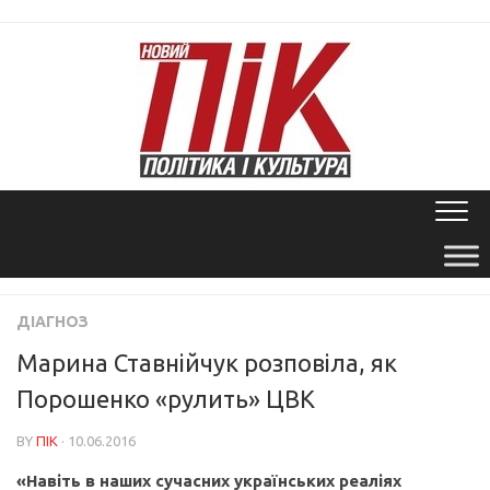
Skip
to
content
ДІАГНОЗ
Марина Ставнійчук розповіла, як
Порошенко «рулить» ЦВК
BY
ПІК
· 10.06.2016
«Навіть в наших сучасних українських реаліях