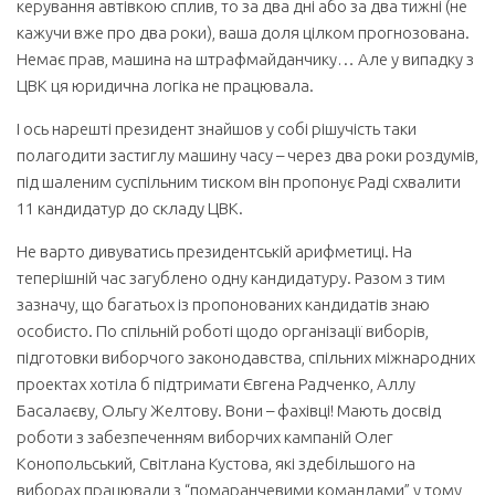
керування автівкою сплив, то за два дні або за два тижні (не
кажучи вже про два роки), ваша доля цілком прогнозована.
Немає прав, машина на штрафмайданчику… Але у випадку з
ЦВК ця юридична логіка не працювала.
І ось нарешті президент знайшов у собі рішучість таки
полагодити застиглу машину часу – через два роки роздумів,
під шаленим суспільним тиском він пропонує Раді схвалити
11 кандидатур до складу ЦВК.
Не варто дивуватись президентській арифметиці. На
теперішній час загублено одну кандидатуру. Разом з тим
зазначу, що багатьох із пропонованих кандидатів знаю
особисто. По спільній роботі щодо організації виборів,
підготовки виборчого законодавства, спільних міжнародних
проектах хотіла б підтримати Євгена Радченко, Аллу
Басалаєву, Ольгу Желтову. Вони – фахівці! Мають досвід
роботи з забезпеченням виборчих кампаній Олег
Конопольський, Світлана Кустова, які здебільшого на
виборах працювали з “помаранчевими командами” у тому