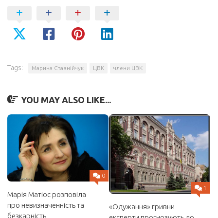
Tags:
Марина Ставнійчук
ЦВК
члени ЦВК
YOU MAY ALSO LIKE...
0
1
Марія Матіос розповіла
про невизначенність та
«Одужання» гривни
безкарність
експерти прогнозують до