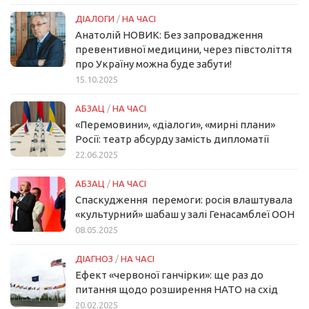
ДІАЛОГИ
/
НА ЧАСІ
Анатолій НОВИК: Без запровадження
превентивної медицини, через півстоліття
про Україну можна буде забути!
15.10.2025
АБЗАЦ
/
НА ЧАСІ
«Перемовини», «діалоги», «мирні плани»
Росії: театр абсурду замість дипломатії
22.06.2025
АБЗАЦ
/
НА ЧАСІ
Спаскудження перемоги: росія влаштувала
«культурний» шабаш у залі Генасамблеї ООН
08.05.2025
ДІАГНОЗ
/
НА ЧАСІ
Ефект «червоної ганчірки»: ще раз до
питання щодо розширення НАТО на схід
20.02.2025