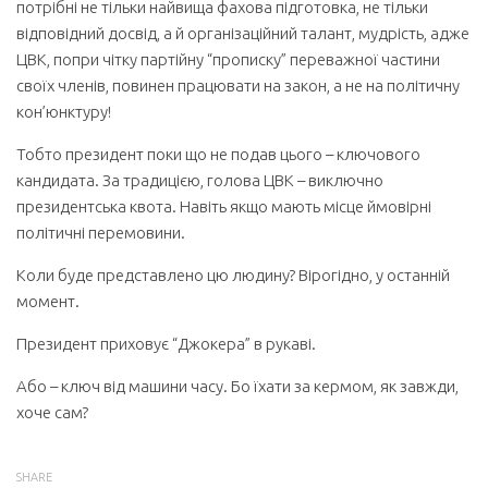
потрібні не тільки найвища фахова підготовка, не тільки
відповідний досвід, а й організаційний талант, мудрість, адже
ЦВК, попри чітку партійну “прописку” переважної частини
своїх членів, повинен працювати на закон, а не на політичну
кон’юнктуру!
Тобто президент поки що не подав цього – ключового
кандидата. За традицією, голова ЦВК – виключно
президентська квота. Навіть якщо мають місце ймовірні
політичні перемовини.
Коли буде представлено цю людину? Вірогідно, у останній
момент.
Президент приховує “Джокера” в рукаві.
Або – ключ від машини часу. Бо їхати за кермом, як завжди,
хоче сам?
SHARE