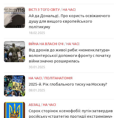
ВІСТІ З ТОГО СВІТУ
/
НА ЧАСІ
Ай да Дональд!.. Про користь освіжаючого
душу для вищого європейського
політикуму
18.02.2025
ВІЙНА НА ВЛАСНІ ОЧІ
/
НА ЧАСІ
Від дронів до живої риби: «номенклатура»
волонтерської допомоги фронту с початку
війни значно розширилась
30.01.2025
НА ЧАСІ
/
ПОЛІТАНАТОМІЯ
2025-й. Рік глобального тиску на Москву?
08.01.2025
АБЗАЦ
/
НА ЧАСІ
Сорок сторінок ксенофобії: путін затвердив
російську «стратегію протидії екстремізму»