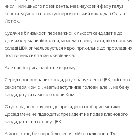
числі і нинішнього президента. Має науковий фах у галузі
конституційного права університетський викладач Ольга
Лотюк.
Судячи з близькості переважної кількості кандидатів до
діючих керманичів країни, можемо припустити, що у новому
складі ЦВК вимальовується ядро, прихильне до провладних
політичних сил та їхніх керівників.
Але нині інтрига навіть не в цьому.
Серед пропонованих кандидатур бачу членів ЦВК, якісного
секретаря Комісії, навіть заступників голови, але… не бачу
кандидатури самого голови Комісії!
Отут слід повернутись до президентської арифметики.
Досвід мене не підводить: президент не подав ключового
кандидата – на голову ЦВК!
А його роль, без перебільшення, дійсно ключова. Тут