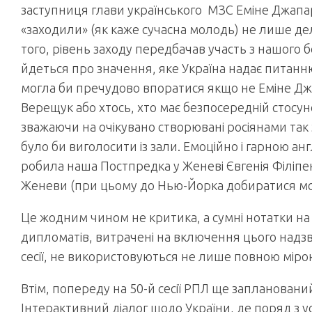
заступниця глави українського МЗС Еміне Джапар
«заходили» (як каже сучасна молодь) не лише дел
того, рівень заходу передбачав участь з нашого 
йдеться про значення, яке Україна надає питанню
могла би пречудово впоратися якщо не Еміне Джа
Верещук або хтось, хто має безпосередній стосуно
зважаючи на очікувано створювані росіянами так
було би виголосити із зали. Емоційно і гарною ан
робила наша Постпредка у Женеві Євгенія Філіпен
Женеви (при цьому до Нью-Йорка добиратися мо
Це жодним чином не критика, а сумні нотатки на
дипломатів, витрачені на включення цього над
сесії, не використовуються не лише повною мірою
Втім, попереду на 50-й сесії РПЛ ще запланован
Інтерактивний діалог щодо України, де поряд з 