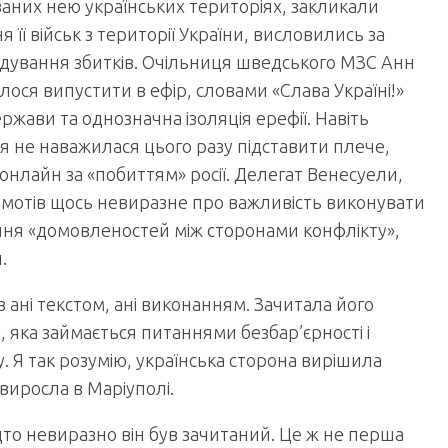
аних нею українських територіях, закликали
 її військ з території України, висловились за
одування збитків. Очільниця шведського МЗС Анн
лося випустити в ефір, словами «Слава Україні!»
жави та однозначна ізоляція ерефії. Навіть
я не наважилася цього разу підставити плече,
 онлайн за «побиттям» росії. Делегат Венесуели,
рмотів щось невиразне про важливість виконувати
ення «домовленостей між сторонами конфлікту»,
.
в ані текстом, ані виконанням. Зачитала його
 яка займається питаннями безбар’єрності і
. Я так розумію, українська сторона вирішила
 виросла в Маріуполі.
дто невиразно він був зачитаний. Це ж не перша