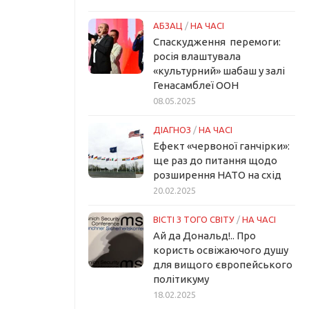
АБЗАЦ
/
НА ЧАСІ
Спаскудження перемоги:
росія влаштувала
«культурний» шабаш у залі
Генасамблеї ООН
08.05.2025
ДІАГНОЗ
/
НА ЧАСІ
Ефект «червоної ганчірки»:
ще раз до питання щодо
розширення НАТО на схід
20.02.2025
ВІСТІ З ТОГО СВІТУ
/
НА ЧАСІ
Ай да Дональд!.. Про
користь освіжаючого душу
для вищого європейського
політикуму
18.02.2025