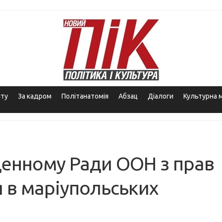
іту
За кадром
Політанатомія
Абзац
Діалоги
Культурна 
денному Ради ООН з прав
 в маріупольських