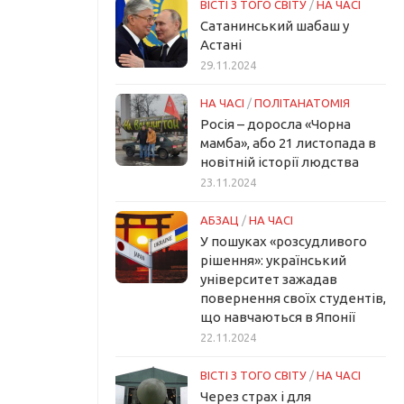
ВІСТІ З ТОГО СВІТУ
/
НА ЧАСІ
Сатанинський шабаш у
Астані
29.11.2024
НА ЧАСІ
/
ПОЛІТАНАТОМІЯ
Росія – доросла «Чорна
мамба», або 21 листопада в
новітній історії людства
23.11.2024
АБЗАЦ
/
НА ЧАСІ
У пошуках «розсудливого
рішення»: український
університет зажадав
повернення своїх студентів,
що навчаються в Японії
22.11.2024
ВІСТІ З ТОГО СВІТУ
/
НА ЧАСІ
Через страх і для