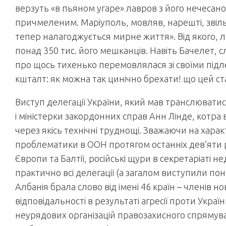
верзуть «в пьяном угаре» лавров з його нечесано
причмеленим. Маріуполь, мовляв, нарешті, звіль
тепер налагоджується мирне життя». Від якого,
понад 350 тис. його мешканців. Навіть Бачелет, с
про щось тихенько перемовлялася зі своїми підле
кшталт: як можна так цинічно брехати! що цей ст
Виступ делегації України, який мав транслюватися
і міністерки закордонних справ Анн Лінде, котра в
через якісь технічні труднощі. Зважаючи на харак
проблематики в ООН протягом останніх дев’яти ро
Європи та Балтії, російські щури в секретаріаті н
практично всі делегації (а загалом виступили по
Албанія брала слово від імені 46 країн – членів 
відповідальності в результаті агресії проти Укра
неурядових організацій правозахисного спрямуван