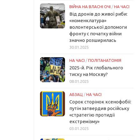
ВІЙНА НА ВЛАСНІ ОЧІ
/
НА ЧАСІ
Від дронів до живої риби:
«номенклатура»
волонтерської допомоги
фронту с початку війни
значно розширилась
30.01.2025
НА ЧАСІ
/
ПОЛІТАНАТОМІЯ
2025-й. Рік глобального
тиску на Москву?
08.01.2025
АБЗАЦ
/
НА ЧАСІ
Сорок сторінок ксенофобії:
путін затвердив російську
«стратегію протидії
екстремізму»
03.01.2025