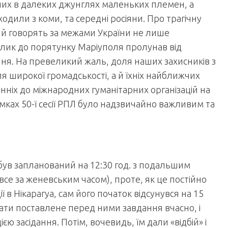
них в далеких джунглях маленьких племен, а
ходили з коми, та середні росіяни. Про трагічну
 й говорять за межами України не лише
аклик до порятунку Маріуполя пролунав від
ння. На превеликий жаль, доля наших захисників з
я широкої громадськості, а й їхніх найближчих
нніх до міжнародних гуманітарних організацій на
мках 50-ї сесії РПЛ було надзвичайно важливим та
був запланований на 12:30 год. з подальшим
все за женевським часом), проте, як це постійно
ї в Нікарагуа, сам його початок відсунувся на 15
ати поставлене перед ними завдання вчасно, і
єю засідання. Потім, вочевидь, їм дали «відбій» і