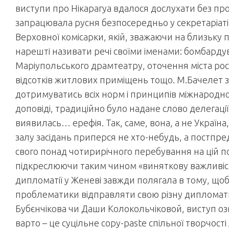
виступи про Нікарагуа вдалося дослухати без пр
запрацювала русня безпосередньо у секретаріаті
Верховної комісарки, якій, зважаючи на близьку п
нарешті називати речі своїми іменами: бомбард
Маріупольського драмтеатру, оточення міста ро
відсотків житлових приміщень тощо. М.Бачелет з
дотримуватись всіх норм і принципів міжнародно
доповіді, традиційно було надане слово делегації
виявилась… ерефія. Так, саме, вона, а не Україна,
залу засідань приперся не хто-небудь, а постпред
свого понад чотирирічного перебування на цій по
підкреслюючи таким чином «виняткову важливіст
дипломатії у Женеві завжди полягала в тому, щоб
проблематики відправляти свою різну дипломатичн
Бубєнчікова чи Даши Колокольчіковой, виступ оз
варто – це суцільне copy-paste спільної творчості