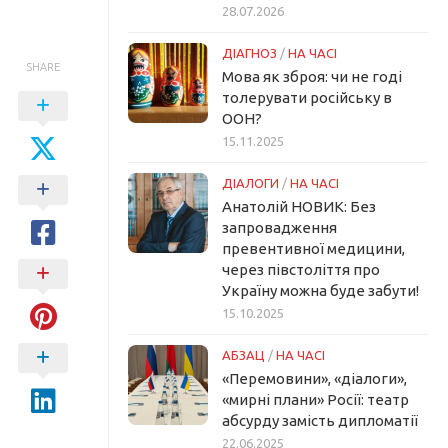
28.07.2026
ДІАГНОЗ
/
НА ЧАСІ
SHARE
Мова як зброя: чи не годі
толерувати російську в
ООН?
15.11.2025
ДІАЛОГИ
/
НА ЧАСІ
Анатолій НОВИК: Без
запровадження
превентивної медицини,
через півстоліття про
Україну можна буде забути!
15.10.2025
АБЗАЦ
/
НА ЧАСІ
«Перемовини», «діалоги»,
«мирні плани» Росії: театр
абсурду замість дипломатії
22.06.2025