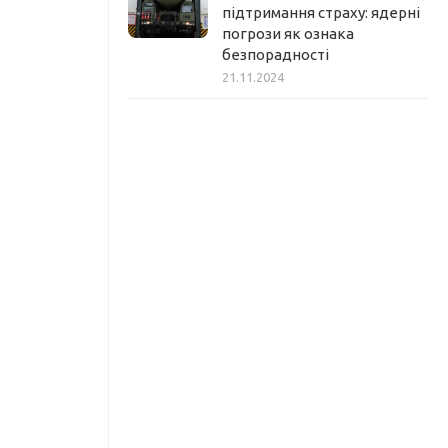
підтримання страху: ядерні
погрози як ознака
безпорадності
21.11.2024