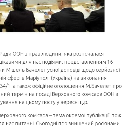
ї Ради ООН з прав людини, яка розпочалася
 цікавими для нас подіями: представленням 16
 Мішель Бачелет усної доповіді щодо серйозної
рній сфері в Маріуполі (Україна) на виконання
 S-34/1, а також офіційне оголошення М.Бачелет про
пний термін на посаді Верховного комісара ООН з
ування на цьому посту у вересні ц.р.
рховного комісара – тема окремої публікації, тож
я нас питанні. Сьогодні про знищений росіянами