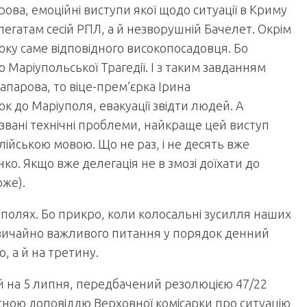
ова, емоційні виступи якої щодо ситуації в Криму
егатам сесій РПЛ, а й незворушній Бачелет. Окрім
боку саме відповідного високопосадовця. Бо
 Маріупольської Трагедії. І з таким завданням
парова, то віце-прем’єрка Ірина
к до Маріуполя, евакуації звідти людей. А
 звані технічні проблеми, найкраще цей виступ
глійською мовою. Що не раз, і не десять вже
ко. Якщо вже делегація не в змозі доїхати до
же).
 полях. Бо прикро, коли колосальні зусилля наших
звичайно важливого питання у порядок денний
, а й на третину.
ий на 5 липня, передбачений резолюцією 47/22
усною доповіддю Верховної комісарки про ситуацію