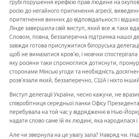
грубі порушення ерефією прав людини на окупов
росію до негайного припинення агресії, виведення
притягнення винних до відповідальності і відшк
Лінде завершила свій виступ, який все ж таки вда
Словом, повна, беззаперечна підтримка нашої дер
завжди готова прислужитися білоруська делегаці
щоб не вимазатися кров’ю, і мовчки спостерігала
яку росіяни таки спромоглися дотиснути, прому
сторонами Мінські угоди та необхідність досягн
розв’язали який, беззаперечно, США і ніхто інший
Виступ делегації України, чесно кажучи, не врази
співробітниця середньої ланки Офісу Президента,
перебувала на той час у відрядженні в Нью-Йорку
надати слово саме їй як людині, яка народилася і
Але чи звернула на це увагу зала? Навряд чи. На