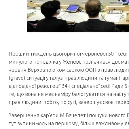
Перший тиждень цьогорічної червневої 50-ї сесі
минулого понеділка у Женеві, позначився двома
червня Верховною комісаркою ООН з прав людини
(grave) ситуації у галузі прав людини та гуманіта
відповідної резолюції 34-ї спеціальної сесії Ради
те, що вона не має наміру балотуватися на насту
прав людини, тобто, по суті, завершує своє переб
Завершення кар’єри М.Бачелет і пошуки нового Ве
тут зупинимось на першому, більш важливому дл