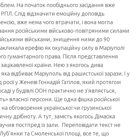
облем. На початок пообіднього засідання вже
 РПЛ. Слід відзначити емоційну доповідь
енсію, вже нема чого втрачати, і вона могла
ування російськими військово-повітряними силами
сійськими військами, знищення ними до 90
акликала ерефію як окупаційну силу в Маріуполі
го гуманітарного права. Після представлення
 зацікавленої країни. Нею з якогось дива
 яка відбиває Маріуполь від рашистської зарази. І у
 росії у Женеві Гєннадій Гатілов, який протягом
саді у будівлі ООН практично не з’являється,
ь» власної персони. Ще одна фішка російської
 на обговорення української чи грузинської
у дрібноту. А тут, замість якогось Дімасіка
вучив постпред із зали. Переповідати текст не
 Луб’янки та Смоленської площі, все те, що