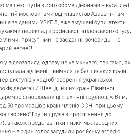
ю машею, путін з його обома дімонами – вусатим і
нений московитами від «нацистав Азова» і «там
 лише за даними УВКПЛ, вже змушені були втекти
лухаючи переклад з російської гатіловського опусу,
глими, присутніми на засіданні, вочевидь, на
арий верзе?!
 у відеозапису, одразу не увімкнувся, так само, як
иступала від імені північних та балтійських країн,
тер виступів у ході обговорення української
ків делегацій Швеції, інших країн Північної
едаремно створювали ці «технічні труднощі». Втім,
над 50 промовців з країн-членів ООН, при цьому
новоствореної Групи друзів з притягнення до
їни), а також представники низки міжнародних
ня – в один голос засудили російську агресію,