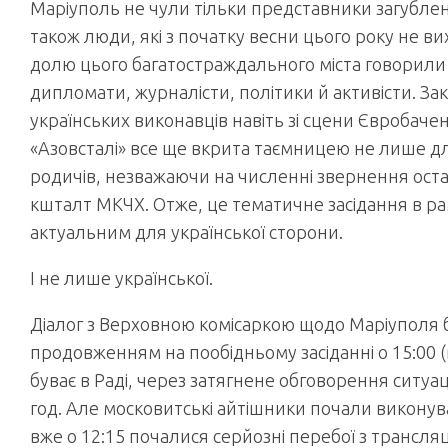
Маріуполь не чули тільки представники загубле
також люди, які з початку весни цього року не ви
долю цього багатостраждального міста говорили
дипломати, журналісти, політики й активісти. З
українських виконавців навіть зі сцени Євробаче
«Азовсталі» все ще вкрита таємницею не лише дл
родичів, незважаючи на численні звернення оста
кшталт МКЧХ. Отже, це тематичне засідання в ра
актуальним для української сторони.
І не лише української.
Діалог з Верховною комісаркою щодо Маріуполя 
продовженням на пообідньому засіданні о 15:00 (
буває в Раді, через затягнене обговорення ситуаці
год. Але московитські айтішники почали виконув
вже о 12:15 почалися серйозні перебої з трансляці