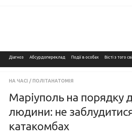
Skip
to
content
Діагноз
Абсурдопереклад
Події в особах
Вісті з того св
НА ЧАСІ
/
ПОЛІТАНАТОМІЯ
Маріуполь на порядку 
людини: не заблудитися
катакомбах