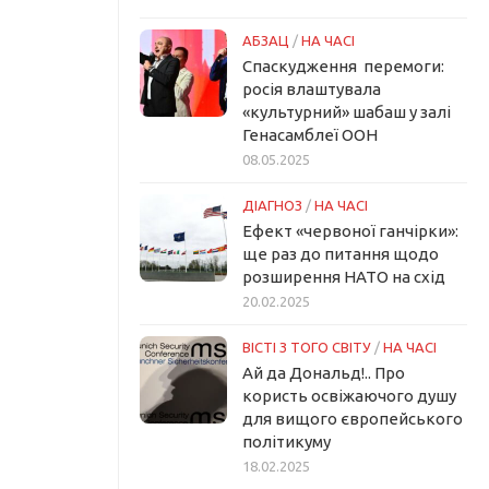
АБЗАЦ
/
НА ЧАСІ
Спаскудження перемоги:
росія влаштувала
«культурний» шабаш у залі
Генасамблеї ООН
08.05.2025
ДІАГНОЗ
/
НА ЧАСІ
Ефект «червоної ганчірки»:
ще раз до питання щодо
розширення НАТО на схід
20.02.2025
ВІСТІ З ТОГО СВІТУ
/
НА ЧАСІ
Ай да Дональд!.. Про
користь освіжаючого душу
для вищого європейського
політикуму
18.02.2025