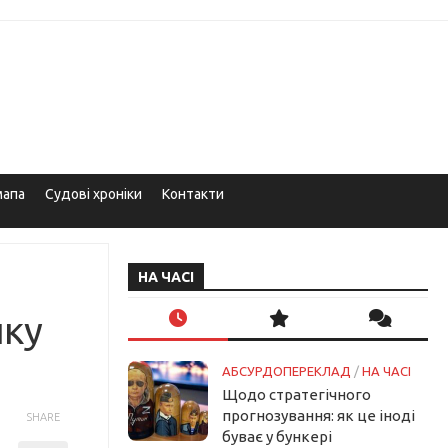
мапа
Судові хроніки
Контакти
НА ЧАСІ
ику
АБСУРДОПЕРЕКЛАД
/
НА ЧАСІ
Щодо стратегічного
прогнозування: як це іноді
SHARE
буває у бункері