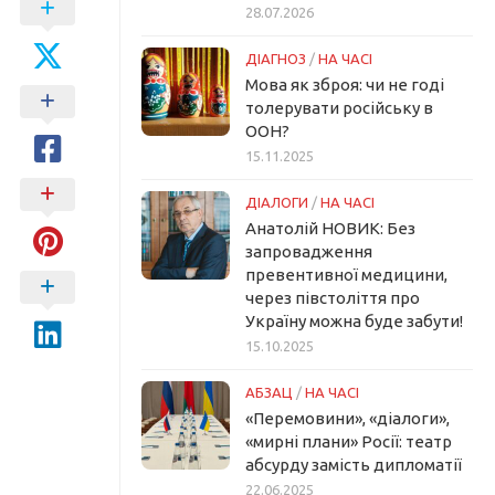
28.07.2026
ДІАГНОЗ
/
НА ЧАСІ
Мова як зброя: чи не годі
толерувати російську в
ООН?
15.11.2025
ДІАЛОГИ
/
НА ЧАСІ
Анатолій НОВИК: Без
запровадження
превентивної медицини,
через півстоліття про
Україну можна буде забути!
15.10.2025
АБЗАЦ
/
НА ЧАСІ
«Перемовини», «діалоги»,
«мирні плани» Росії: театр
абсурду замість дипломатії
22.06.2025