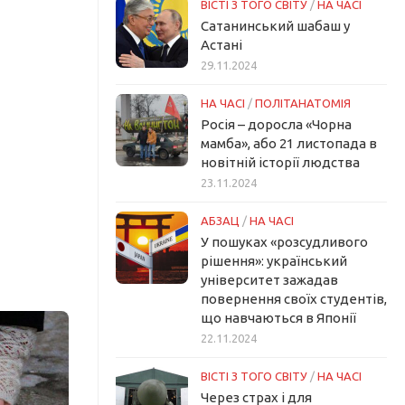
ВІСТІ З ТОГО СВІТУ
/
НА ЧАСІ
Сатанинський шабаш у
Астані
29.11.2024
НА ЧАСІ
/
ПОЛІТАНАТОМІЯ
Росія – доросла «Чорна
мамба», або 21 листопада в
новітній історії людства
23.11.2024
АБЗАЦ
/
НА ЧАСІ
У пошуках «розсудливого
рішення»: український
університет зажадав
повернення своїх студентів,
що навчаються в Японії
22.11.2024
ВІСТІ З ТОГО СВІТУ
/
НА ЧАСІ
Через страх і для