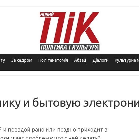
іту
За кадром
Політанатомія
Абзац
Діалоги
Культурна 
нику и бытовую электрон
й и правдой рано или поздно приходит в
озникает проблема: что с ней делать?